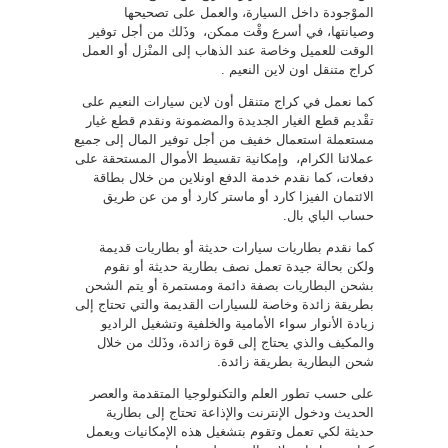
الموْجودة داخل السيارة، والعمل على تصحيحها
وصيانتها، في أسرع وقْت ممكن، وذَلك من أجل توفير
الوقت للعميل وخاصة عند الذهاب إلى المنْزل أو العمل
كراج متنقل اون لاين النعيم .
كما نعمل في كراج متنقل أون لاين سيارات النعيم على
تقْديم قطع الغيار الجديدة والمضمونة ونقدم قطع غيار
مستعملة استعمال خفيف من أجل توفير المال إلى جميع
عملائنا الكرام، وإمكانية تقسيط الأموال المستحقة على
دفعات، كما نقدم خدمة الدفع اونلاين من خلال بطاقة
الائتمان الفيزا كارد أو ماستر كارد أو من عن طريق
حساب الباي بال.
كما نقدم بطاريات سيارات حديثة أو بطاريات قديمة
ولكن بحالة جيدة تعمل نصف بطارية حديثة أو نقوم
بشحن البطاريات بصفة دائمة ومستمرة أو يتم الشحن
بطريقة زائدة وخاصة للسيارات القديمة والتي تحتاج إلى
زيادة الأنوار سواء الأمامية والخلفية وتشغيل الراديو
والمكيف والذي يحتاج إلى قوة زائدة، وذَلك من خلال
شحن البطارية بطريقة زائدة.
على حسب تطور العلم والتكنولوجيا المتقدمة والعصر
الحديث ودخول الإنترنت والإذاعة تحتاج إلى بطارية
حديثة لكي تعمل وتقوم بتشغيل هذه الإمكانيات ويعمل