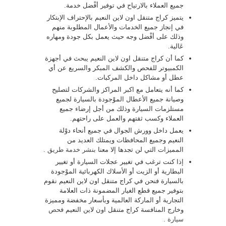
جميع العملاء بالارتياح في توفير أفْضل خدمة.
يتميز كراج متنقل اون لاين النعيم بالإحتراف الإبتكار
في إنجاز جميع الخدمات والأعمال المطلوبة منهم
وذلك على أفْضل وجه حيث يعمل بكل جودة ومهاره
عَالية.
كما أن كراج متنقل اون لاين النعيم يبحث في أجهزة
الكمبيوتر للفحص والكشف المبكر والسريع عن أي
عطل أو مشاكل داخل المركبات.
كما أنه يتعامل مع اكبر المراكز والشركات لتصليح
وصيانة جميع الأعطال الموْجودة بالسيارة لجميع
مستلزمات السيارة وذلك من أجل إرضاء جميع
العملاء وكسب ثقتهم والعمل على راحتهم.
يعمل داخل وورش الجوال في جميع أنحاء دوْلة
النعيم وجميع المحافظات ويمتلك العديد من
المميزات التي لن تجدها إلا معنا
بنشر خدمة طريق
.
إذا كنت ترغب في تغيير عجلات السيارة أو تغيير
البطارية أو الزيت أو الأسلاك الكهربائية الموْجودة
بالسيارة فنحن في كراج متنقل اون لاين النعيم نقوم
بتوفير جميع قطع الغيار المضمونة ذات العلامة
التجارية أو الماركة العالمية وبأسعار مخفضة ومميزة
وخارج المنافسة كراج متنقل اون لاين النعيم
فحص
سيارة
.