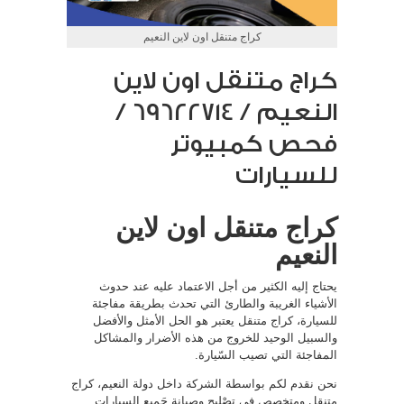
كراج متنقل اون لاين النعيم
كراج متنقل اون لاين
النعيم / 69622714‬ /
فحص كمبيوتر
للسيارات
كراج متنقل اون لاين
النعيم
يحتاج إليه الكثير من أجل الاعتماد عليه عند حدوث
الأشياء الغريبة والطارئ التي تحدث بطريقة مفاجئة
للسيارة، كراج متنقل يعتبر هو الحل الأمثل والأفضل
والسبيل الوحيد للخروج من هذه الأضرار والمشاكل
المفاجئة التي تصيب السّيارة.
نحن نقدم لكم بواسطة الشركة داخل دولة النعيم، كراج
متنقل ومتخصص في تصْليح وصِيانة جَميع السيارات