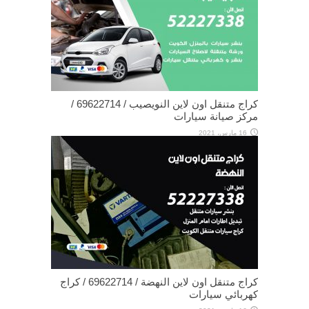
كراج متنقل اون لاين النويصيب / 69622714‬ /
مركز صيانة سيارات
16 مارس، 2021
كراج متنقل اون لاين النهضة / 69622714‬ / كراج
كهربائي سيارات