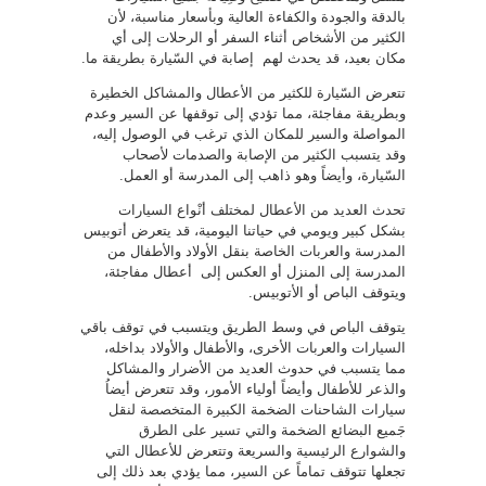
بالدقة والجودة والكفاءة العالية وبأسعار مناسبة، لأن
الكثير من الأشخاص أثناء السفر أو الرحلات إلى أي
مكان بعيد، قد يحدث لهم إصابة في السّيارة بطريقة ما.
تتعرض السّيارة للكثير من الأعطال والمشاكل الخطيرة
وبطريقة مفاجئة، مما تؤدي إلى توقفها عن السير وعدم
المواصلة والسير للمكان الذي ترغب في الوصول إليه،
وقد يتسبب الكثير من الإصابة والصدمات لأصحاب
السّيارة، وأيضاً وهو ذاهب إلى المدرسة أو العمل.
تحدث العديد من الأعطال لمختلف أنْواع السيارات
بشكل كبير ويومي في حياتنا اليومية، قد يتعرض أتوبيس
المدرسة والعربات الخاصة بنقل الأولاد والأطفال من
المدرسة إلى المنزل أو العكس إلى أعطال مفاجئة،
ويتوقف الباص أو الأتوبيس.
يتوقف الباص في وسط الطريق ويتسبب في توقف باقي
السيارات والعربات الأخرى، والأطفال والأولاد بداخله،
مما يتسبب في حدوث العديد من الأضرار والمشاكل
والذعر للأطفال وأيضاً أولياء الأمور، وقد تتعرض أيضاُ
سيارات الشاحنات الضخمة الكبيرة المتخصصة لنقل
جَميع البضائع الضخمة والتي تسير على الطرق
والشوارع الرئيسية والسريعة وتتعرض للأعطال التي
تجعلها تتوقف تماماً عن السير، مما يؤدي بعد ذلك إلى