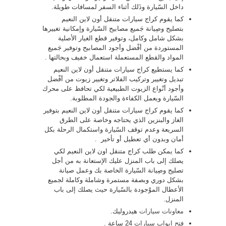
داخل السّيارة وذَلك أثناء السفر لمسافات طويلة.
كما يقوم كراج سيارات متنقل أون لاين النعيم
بتصليح وصِيانة جَميع مصابيح السّيارة وإمكانية تغييرها
بشكل شامل وكامل، وتوفير قطع الغيار الأصلية
المستوردة من أفْضل وأجود المصابيح وتوفير جَميع
المواد والقطع المستعملة استعمال خفيف وبحالتها .
كما يستطيع كراج سيارات متنقل أون لاين النعيم
تبديل وتغيير وتركيب الفلاتر وتغيير زيوت من أفْضل
وأجود أنْواع الزيوت الطبيعية لكي تحافظ على محرك
السّيارة ويعمل الكفاءة والجودة المطلوبة.
كما يقوم كراج سيارات متنقل أون لاين النعيم بتوفير
الغاز والبنزين الذي يحتاجه وخاصة على الطرق
السريعة وعدم توقف السّيارة واستكمال الرحلة بكل
أمان وبدون أي تعطيل أو تأخير .
كما يمكن طلب كراج متنقل اون لاين النعيم لكي
يصلك إلى باب المنزل عليك الإستعانة به من أجل
تصليح وصِيانة السّيارة الخاصة بك وعمل صيانة
بشكل دوري وبصفة مستمرة وشاملة وكاملة لجميع
الأعطال الموْجودة بالسّيارة حيث يصلك إلى باب
المنزل.
معاونات سيارات
هيدروليك.
فتح ابواب سيارات
24 ساعة .