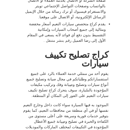
صفحة الشركة أو الاتصال بخدمة العملاء أو الاتصال
بالواتساب وصفحات التواصل الإجتماعي تويتر
والانستغرام فيسبوك أو ترك رسالة من خلال الإيميل
الرسائل الإلكترونية، أو الاتصال على موقعنا.
يقدم كراج متخصص سيارات النعيم أسعار مخفضة
ومثالية إلى جميع أصحاب السيارات وإمكانية
التقسيط بدون دفع أي فوائد لأنه يسعى في المقام
الأول إلى رضا العميل
رقم بنشر متنقل
.
كراج تصليح تكييف
سيارات
يقوم أحد من ممثلي خدمة العملاء بالرد على جَميع
استفساراتكم وطلباتكم في مجال صيانة وتصليح جَميع
أنواع سيارات وتصليح وصِيانة وفك وتركيب مكيفات
الموْجودة بالسّيارة، سوف يتحرك كراج تصليح تكييف
سيارات النعيم على الفور إلى المكان أو المنطقة.
الموجود به فيها السيارة سواء كانت داخل وخارج النعيم
نفسها أو في أي منطقة من محافظات النعيم، كما يقوم
بتوفير خدمات فورية وسريعة على أعلى مستوى من
الكفاءة والخبرة في تصليح وصِيانة جَميع الأعطال
الموْجودة في التكييفات لمختلف الماركات والموديلات