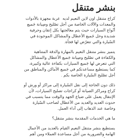
بنشر متنقل
كراج متنقل اون لاين النعيم لديه عربة مجهزة بالأدوات
والمعدات والآلات الخاصة من أجل تصْليح وصِيانة جَميع
أنْواع السيارات حيث يتم معالجتها بكل إتقان وحرفية
شديدة وحل جَميع الأعطال والمشاكل الموجودة في
السّيارة والتي تتعرّض لها فجأة.
يتميز بنشر متنقل النعيم بالمهارة والدقة المتناهية
والكفاءة في تصْليح وصِيانة جَميع الأعطال والمشاكل
التي تتعرض لها جَميع السيارات بكفاءة عالية وكبيرة،
كما يستطيع مساعدتكم في جَميع الأماكن والمناطق من
أجل تصْليح السّيارة الخاصة بكم .
ذلك دون الحاجة إلى نقل السّيارة إلى مراكز أو ورش أو
كراج ومراكز الصيانة أو كراجات تصليح السيارات، لأن
الإنتقال يعمل على ضياع الجهد والوقت مما يتسبب في
حدوث العديد والعديد من الأعطال لصاحب السّيارة
وخاصة عند الذهاب إلى أداء العمل.
ما هي الخدمات المقدمة بنشر متنقل؟
يستطيع بنشر متنقل النعيم القيام بالعديد من الأعمال
الهامة والضرورية من أجل مساعدة العملاء ومن أهم