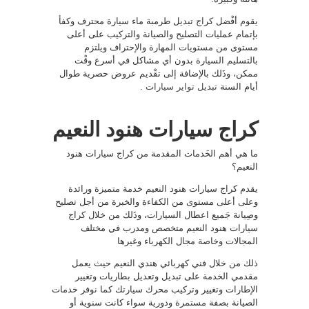
يقوم أفْضل كراج تبديل طرمبة ماء سيارة محترف وكفأ
بإتمام عمليات التصليح والصيانة والتركيب على أعلى
مستوى من مستويات المهارة والإحتراف ويلتزم
بالتسليم السيارة بدون أي مشاكل في أسرع وقْت
ممكن، وذَلك بالإضافة إلى تقْديم عروض حصرية طوال
أيام السنة
تبديل تواير سيارات
.
كراج سيارات هنود النعيم
ما هي أهم الخَدمات المقدمة من كراج سيارات هنود
النعيم؟
يقدم كراج سيارات هنود النعيم خدمة متميزة ورائدة
وعلى أعلى مستوى من الكفاءة والخبرة من أجل تصليح
وصِيانة جَميع اعطال السيارات، وذَلك من خلال كراج
سيارات هنود النعيم متخصص ومدرب في مختلف
المجالات وخاصة مجال الكهرباء وغيرها
ذلك من خلال فني كهربائي هندي النعيم حيث يعمل
مقدمي الخدمة على تبديل وتعديل بطاريات وتغيير
الإطارات وتغيير وتركيب محرك سيارتك كما نوفر خدمات
الصيانة بصفة مستمرة ودورية سواء كانت سنوية أو