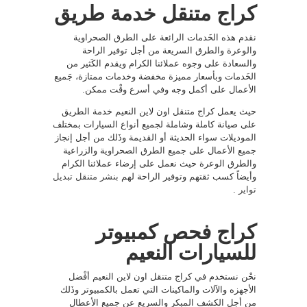
كراج متنقل خدمة طريق
نقدم هذه الخَدمات الرائعة على الطرق الصحراوية
والوعرة والطرق السريعة من أجل توفير الراحة
والسعادة على وجوه عملائنا الكرام ويقدم الكَثير من
الخَدمات وبأسعار مميزة مخفضة وخدمات ممتازة، جَميع
الأعمال على أكمل وجه وفي أسرع وقْت ممكن.
حيث يعمل كراج متنقل اون لاين النعيم خدمة الطريق
على صيانة كاملة وشاملة لجميع أنواع السيارات بمختلف
الموديلات سواء الحديثة أو القديمة وذَلك من أجل إنجاز
جميع الأعمال على جميع الطرق الصحراوية والزراعية
والطرق الوعرة حيث نعمل على إرضاء عملائنا الكرام
وأيضاً كسب ثقتهم وتوفير الراحة لهم
بنشر متنقل تبديل
تواير
.
كراج فحص كمبيوتر
للسيارات النعيم
نحْن نستخدم في كراج متنقل اون لاين النعيم أفْضل
الأجهزه والآلات والماكينات التي تعمل بالكمبيوتر وذَلك
من أجل الكشف المبكر والسريع عن جميع الأعطال