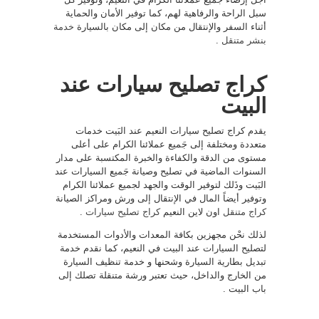
سبل الراحة والرفاهية لهم، كما توفير الأمان والحماية
أثناء السفر والإنتقال من مكان إلى مكان بالسيارة
خدمة
بنشر متنقل
.
كراج تصليح سيارات عند
البيت
يقدم كراج تصليح سيارات النعيم عند البَيت خدمات
متعددة ومختلفة إلى جَميع عملائنا الكرام على أعلى
مستوى من الدقة والكفاءة والخبرة المكتسبة على مدار
السنوات الماضية في تصليح وصيانة جَميع السيارات عند
البَيت وذَلك لتوفير الوقت والجهد لجميع عملائنا الكرام
وتوفير أيضاً المال في الإنتقال إلى ورش ومراكز الصيانة
كراج متنقل
اون لاين النعيم
كراج تصليح سيارات
.
لذلك نحْن مجهزين بكافة المعدات والأدوات المستخدمة
لتصليح السيارات عند البيت في النعيم، كما نقدم خدمة
تبديل بطارية السيارة وشحنها و خدمة تنظيف السيارة
من الخارج والداخل، حيث تعتبر ورشة متنقلة تصلك إلى
باب البيت .