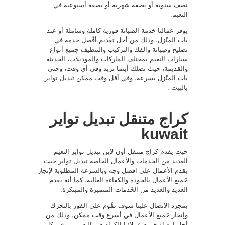
نصف سنوية أو بصفة شهرية أو بصفة أسبوعية في
النعيم.
يوفر عمالنا خدمة الصيانة فورية كاملة وشاملة أو عند
باب المنْزل، وذَلك من أجل تقْديم أفْضل خدمة في
تصليح وصِيانة والفك والتركيب والتنظيف جَميع أنواع
سيارات النعيم بمختلف الماركات والموديلات، الحديثة
والقديمة، حيث نصلك أينما تريد وفي أي وقت، وحتى
باب المنْزل بسرعة، وفي أقل وقت ممكن
تبديل تواير
بالبيت
.
كراج متنقل تبديل تواير
kuwait
حيث يقدم كراج متنقل أون لاين تبديل تواير النعيم
العديد من الخَدمات والأعمال الخاصه
تبديل تواير
حيث
يقدم الأعمال على افضل وجه وبالسرعة المطلوبة لإنجاز
جَميع الأعمال بالجودة والكفاءة العالية، كما أنه يقدم
العديد والعديد من الخَدمات المتميزة والمبتكرة.
بمجرد الاتصال علينا سوف نقُوم على الفور بالتحرك
وإنجاز جَميع الأعمال في أسرع وقت ممكن، وذَلك من
أجل إرضاء جَميع عملائنا الكرام في النعيم، وتوفير كل