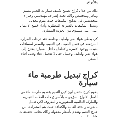
والأنواع.
ذلك من خلال كراج تصليح تكييف سيارات النعيم متميز
وماهر ومتخصص وذَلك تحت إشراف مهندسين وخبراء
متخصصين في تصليح التكييفات حيث يقوم بتعديل
وتبديل المكيفات بالسرعة المطلوبة وأداء جَميع الأعمال
على أعلى مستوى من الجودة الممتازة.
كي يعطي هواء نقي ولطيف وخاصة عند درجات الحرارة
المرتفعة في فصل الصيف في النعيم، والسفر لمسافات
بعيدة، ووجود الأسرة والأطفال داخل السيارة يحتاج إلى
هواء نقي ولطيف وجميل حتى لا تتحمل عناء وتعب أثناء
السفر.
كراج تبديل طرمبة ماء
سيارة
يقوم كراج متنقل اون لاين النعيم بتقديم طرمبة ماء من
أفْضل الأنواع الموْجودة بالأسواق ذات العلامة التجارية
والماركة العالمية المشهورة والمعروفة لكي تعمل
بالجودة والدقة العالية والكفاءة حيث يتم استيرادها من
خارج النعيم وتقدم بأسعار معقولة وذَلك بجانب تخفيضات
هائلة وكبيرة.