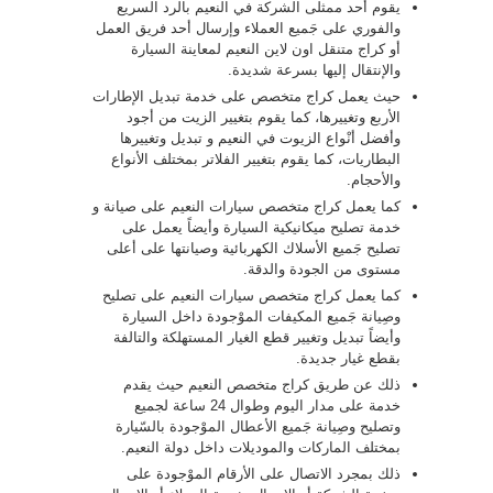
يقوم أحد ممثلى الشركة في النعيم بالرد السريع
والفوري على جَميع العملاء وإرسال أحد فريق العمل
أو كراج متنقل اون لاين النعيم لمعاينة السيارة
والإنتقال إليها بسرعة شديدة.
حيث يعمل كراج متخصص على خدمة تبديل الإطارات
الأربع وتغييرها، كما يقوم بتغيير الزيت من أجود
وأفضل أنْواع الزيوت في النعيم و تبديل وتغييرها
البطاريات، كما يقوم بتغيير الفلاتر بمختلف الأنواع
والأحجام.
كما يعمل كراج متخصص سيارات النعيم على صيانة و
خدمة تصليح ميكانيكية السيارة وأيضاً يعمل على
تصليح جَميع الأسلاك الكهربائية وصيانتها على أعلى
مستوى من الجودة والدقة.
كما يعمل كراج متخصص سيارات النعيم على تصليح
وصِيانة جَميع المكيفات الموْجودة داخل السيارة
وأيضاً تبديل وتغيير قطع الغيار المستهلكة والتالفة
بقطع غيار جديدة.
ذلك عن طريق كراج متخصص النعيم حيث يقدم
خدمة على مدار اليوم وطوال 24 ساعة لجميع
وتصليح وصِيانة جَميع الأعطال الموْجودة بالسّيارة
بمختلف الماركات والموديلات داخل دولة النعيم.
ذلك بمجرد الاتصال على الأرقام الموْجودة على