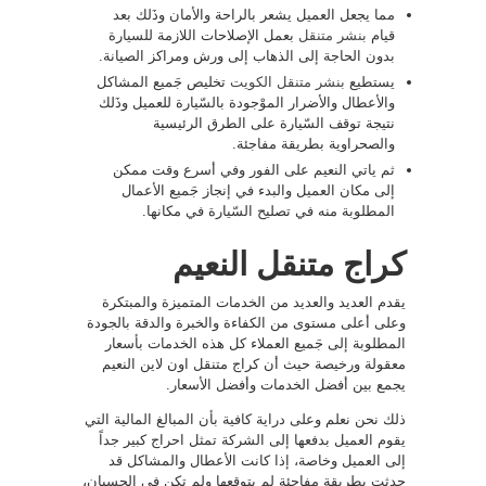
مما يجعل العميل يشعر بالراحة والأمان وذَلك بعد
قيام
بنشر متنقل
بعمل الإصلاحات اللازمة للسيارة
بدون الحاجة إلى الذهاب إلى ورش ومراكز الصيانة.
يستطيع
بنشر متنقل الكويت
تخليص جَميع المشاكل
والأعطال والأضرار الموْجودة بالسّيارة للعميل وذَلك
نتيجة توقف السّيارة على الطرق الرئيسية
والصحراوية بطريقة مفاجئة.
ثم ياتي النعيم على الفور وفي أسرع وقت ممكن
إلى مكان العميل والبدء في إنجاز جَميع الأعمال
المطلوبة منه في تصليح السّيارة في مكانها.
كراج متنقل النعيم
يقدم العديد والعديد من الخدمات المتميزة والمبتكرة
وعلى أعلى مستوى من الكفاءة والخبرة والدقة بالجودة
المطلوبة إلى جَميع العملاء كل هذه الخدمات بأسعار
معقولة ورخيصة حيث أن كراج متنقل اون لاين النعيم
يجمع بين أفضل الخدمات وأفضل الأسعار.
ذلك نحن نعلم وعلى دراية كافية بأن المبالغ المالية التي
يقوم العميل بدفعها إلى الشركة تمثل احراج كبير جداً
إلى العميل وخاصة، إذا كانت الأعطال والمشاكل قد
حدثت بطريقة مفاجئة لم يتوقعها ولم تكن في الحسبان،