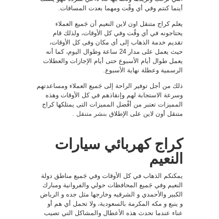
أينما كنتم وفي أي وقْت ومهما بعدت المسافات.
يعلم كراج متنقل اون لاين النعيم أن جَميع العملاء
يحتاجونه في أي وقْت وفي كل الأوقات، ولذلك قام
تقديم خدمة الذهاب إلى أى مكان وفى كل الأوقات،
حيث يعمل على مدار 24 ساعة وطوال اليوم، كما أنه
يعمل طوال أيام الأسبوع حتى أيام الإجازات والعطلات
الرسمية وعطلة نهاية الأسبوع.
ذلك من أجل توفير الراحة إلى جَميع العملاء ومساعدتهم
وسرعة الاستجابة لهم وإنقاذهم في كل الأوقات وهذه
المميزات تعتبر من أفْضل المميزات التى يمتلكها كراج
متنقل أون لاين على الإطلاق
بنشر متنقل
.
كراج كهربائي سيارات
النعيم
يمكنكم الذهاب في كل الأوقات وفي جَميع مناطق دولة
النعيم وفي جَميع المحافظات حولي والفروانية ومبارك
الكبير والأحمدي و الشرقيه وخارجها مثل جده و الرياض
و ينبع و مكه المكرمة بالسعودية، ولا تحمل أي هم أو
عناء عندما تحدث هذه الأعطال والمشاكل التي تصيب