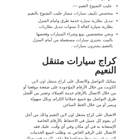
جليب الشيوخ النعيم ––.
متخصص تكييف سيارات
ممتاز جليب الشيوخ بالنعيم
تبديل بطارية سيارة
خدمة طرق وامام المنزل
بطارية سيارة كفالة 3 سنوات
تبديل بطاريات
.
ونحن متخصصين ببيع وشراء السيارات وفحصها
بالبيت
نشتري سيارات
مستعملة من أمام المنزل
بالنعيم
يشترون سيارات
.
كراج سيارات متنقل
النعيم
يمكنك التواصل والاتصال على
كراج متنقل اون لاين
الكويت
من خلال الأرقام الموْجودة على صفحة موقعنا أو
من خلال الاتصال بالأرقام خدمة العملاء، وتعتبر من أفْضل
طرق التواصل مع جَميع عملائنا الكرام، وبكل سهولة
ويسر أو من خلال الخط الساخن.
الاتصال على كراج متنقل اون لاين النعيم وذَلك من أجل
أن يقوم كل عميل في الاحتفاظ بالأرقام الخاصة
الإستعانة به في أي مكان وفي أي وقْت، عليك فقد
الاتصال على الرقم الخاص به، وطلب جَميع الخدمات
التي ترغب وتريدها وتحتاجها فلا داعي للتردد فهو يصلك