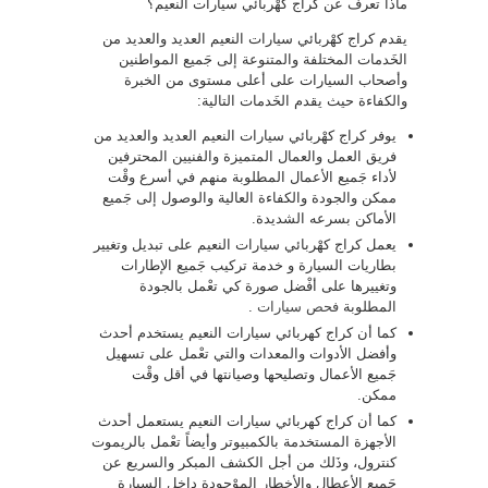
ماذا تعرف عن كراج كهْربائي سيارات النعيم؟
يقدم كراج كهْربائي سيارات النعيم العديد والعديد من
الخَدمات المختلفة والمتنوعة إلى جَميع المواطنين
وأصحاب السيارات على أعلى مستوى من الخبرة
والكفاءة حيث يقدم الخَدمات التالية:
يوفر كراج كهْربائي سيارات النعيم العديد والعديد من
فريق العمل والعمال المتميزة والفنيين المحترفين
لأداء جَميع الأعمال المطلوبة منهم في أسرع وقْت
ممكن والجودة والكفاءة العالية والوصول إلى جَميع
الأماكن بسرعه الشديدة.
يعمل كراج كهْربائي سيارات النعيم على تبديل وتغيير
بطاريات السيارة و خدمة تركيب جَميع الإطارات
وتغييرها على أفْضل صورة كي تعْمل بالجودة
المطلوبة
فحص سيارات
.
كما أن كراج كهربائي سيارات النعيم يستخدم أحدث
وأفضل الأدوات والمعدات والتي تعْمل على تسهيل
جَميع الأعمال وتصليحها وصيانتها في أقل وقْت
ممكن.
كما أن كراج كهربائي سيارات النعيم يستعمل أحدث
الأجهزة المستخدمة بالكمبيوتر وأيضاً تعْمل بالريموت
كنترول، وذَلك من أجل الكشف المبكر والسريع عن
جَميع الأعطال والأخطار الموْجودة داخل السيارة