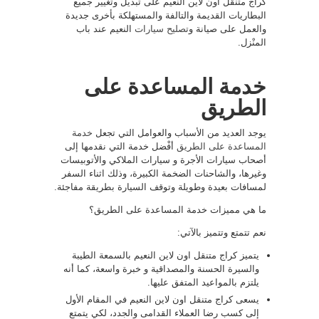
كراج متنقل اون لاين النعيم على تبديل وتغيير جميع
البطاريات القديمة والتالفة والمستهلكة بأخرى جديدة
والعمل على صيانة و
تصليح سيارات
النعيم عند باب
المنْزل.
خدمة المساعدة على
الطريق
يوجد العديد من الأسباب والعوامل التي تجعل
خدمة
المساعدة على الطريق
أفْضل خدمة التي نقدمها إلى
أصحاب سيارات الأجرة و سيارات الملاكي والأتوبيسات
وغيرها، والشاحنات الضخمة الكبيرة، وذلك اثناء السفر
لمسافات بعيدة وطويلة وتوقف السيارة بطريقة مفاجئة.
ما هي مميزات خدمة المساعدة على الطريق؟
نعم تتمتع وتتميز بالآتي:
يتميز كراج متنقل اون لاين النعيم بالسمعة الطيبة
والسيرة الحسنة والمصداقية و خبرة واسعة، كما أنه
يلتزم بالمواعيد المتفق عليها.
يسعى كراج متنقل اون لاين النعيم في المقام الأول
إلى كسب رضا العملاء القدامى والجدد، لكي يتمتع