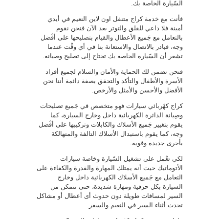
السّيارة الخاصة بك.
فأنت مع خدمة كراج متنقل اون لاين النعيم في أيدي
أمينة فلا داعي للقلق والتوتر بعد الآن فنحن نقوم
بالتعامل مع جَميع الأعطال والقيام بتصليحها على أفْضل
وجه، فبادر بالاتصال والاستعانة بنا في أي وقْت عندما
تشعر أن السّيارة الخاصة بك تحتاج إلى تصليح وصيانة.
فنحن نضمن لك الحماية والأمان والسلام لجميع أفراد
الأسرة والأطفال والتأكد والتحقق بصفة دائمة أننا نحن
الأفضل والأحسن والأمثل والأرخص.
كراج كهْربائي سيارات فهو متخصص في جَميع تصليحات
وصِيانة الدائرة الكهربائية داخل وخارج السيارة، كما
يقوم بتغيير جَميع الأسلاك والكابلات وتركيبها على أفْضل
وجه، كما يقوم باستبدال الأسلاك التالفة والمتهالكة
بأخرى جديدة وقوية.
لكي تعْمل على تشغيل السّيارة وخاصة سيارات
الأتوماتيك حيث أنه يمتلك المهارة والقدرة والكفاءة على
التعامل مع جَميع الأسلاك الكهربائية داخل وخارج
السيارة بكل حرفية ومهارة شديدة، حتى تتمكن من
السير لمسافات طويلة دون حدوث أى أعطال أو مشاكل
تحدث أثناء السير في النعيم والسفر.