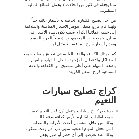
مما يجعله في كثير من الحالات لا يحمل المبالغ المالية
المطلوبة.
من أجل تصليح السّيارة الخاصة به بأسعار عالية جداً
ولهذا قام
كراج
متنقل بتوفير الأسعار المناسبة والملائمة
إلى جَميع عملائنا الكرام بحيث تكون هذه الأسعار في
متناول جَميع فئات المجتمع، وذَلك منعاً للحرج للجميع
ويقدم أسعار خارج المنافسة لا مثيل لها.
كما يمتلك الكفاءة والدقة العالية في تصليح وصيانه جَميع
المشاكل والأعطال الموْجودة داخل السّيارة والقيام
بأصعب المهام على أعلى مستوى من الكفاءة والدقة
المتناهية
كراج متنقل الكويت
.
كراج تصليح سيارات
النعيم
يستطيع كراج سيارات متنقل أون لاين النعيم تغيير
جَميع اطارات السّيارة الأربع بكفاءة ودقة عَالية،
وذَلك من خلال استعمال أحدث الأدوات والمعدات
التي تجعل المهام الصعبة تنتهي في أقل وقت ممكن،
وذَلك عند تعرضها إلى أي خطر أو ضرر يجعل