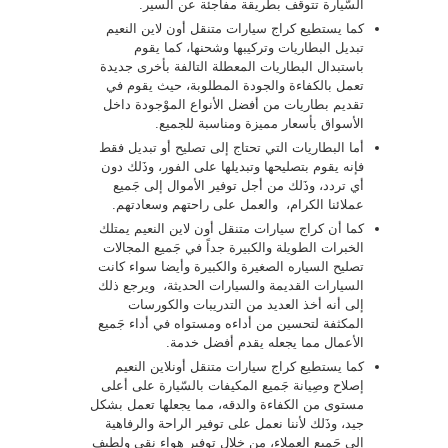
السّيارة تتوقف بطريقة مفاجئة عن السير.
كما يستطيع كراج سيارات متنقل أون لاين النعيم
تبديل البطاريات وتركيبها وشحنها، كما يقوم
باستبدال البطاريات المعطلة التالفة بأخرى جديدة
تعمل بالكفاءة والجودة المطلوبة، حيث يقوم في
تقديم بطاريات من أفضل الأنواع الموْجودة داخل
الأسواق بأسعار مميزة ومناسبة للجميع.
أما البطاريات التي تحتاج إلى تصليح أو تبديل فقط
فإنه يقوم بتصليحها وتبديلها على الفور، وذَلك دون
أي تردد، وذَلك من أجل توفير الأموال إلى جَميع
عملائنا الكرام، والعمل على راحتهم وسعادتهم.
كما أن كراج سيارات متنقل أون لاين النعيم يمتلك
الخبرات الطويلة والكبيرة جداً في جَميع المجالات
تصليح السياره الصغيرة والكبيرة وأيضا سواء كانت
السيارات القديمة والسيارات الحديثة، ويرجع ذلك
إلى أنه أخذ العديد من التدريبات والكورسات
المكثفة لتحسين من أداءه ومستواه في أداء جَميع
الأعمال مما يجعله يقدم أفضل خدمة.
كما يستطيع كراج سيارات متنقل أونلاين النعيم
إصلاح وصِيانة جَميع المكيفات بالسّيارة على أعلى
مستوى من الكفاءة والدقه، مما يجعلها تعمل بشكل
جيد، وذَلك لأننا نعمل على توفير الراحة والرفاهية
إلى جَميع العملاء، من خلال توفير هواء نقي ولطيف