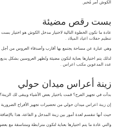
الكوش أمر مُحير.
بست رقص مضيئة
عادة ما تكون الخطوة التالية لاختيار مدخل الكوش هو اختيار بس
تنظيم حفلات اعياد الميلاد
.
وهي عبارة عن مساحة يجتمع بها أقارب وأصدقاء العروس من أجل ا
لذلك يتم اختيارها بعناية لتكون مضيئة وتُظهر العروسين بشكل بديع،
عدد المدعوين
مكتب اعراس
.
زينة أعراس ميدان حولي
بدأت في تجهيز الفرح؟ قمت باختيار بعض الأشياء ويبقى لك الزينة؟
إن
زينة اعراس
ميدان حولي من تحضيرات تجهيز الأفراح الضرورية وا
حيث أنها تنقسم لعدة أمور بين زينة المدخل و القاعة، هذا بالإضافة
والتي عادة ما يتم اختيارها بعناية لتكون مترابطة ومتناسقة مع بعضها