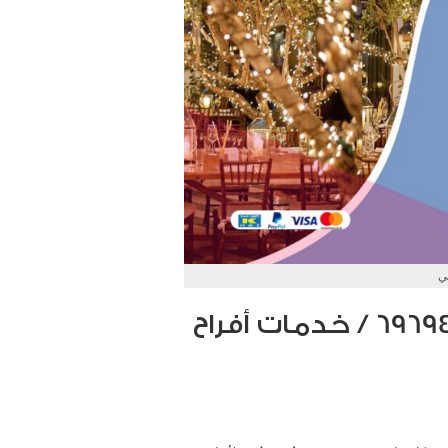
ي
زينة عرس ميدان حولي / 69694474 / خدمات أفراح