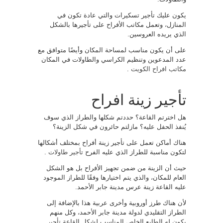
يكون عليك تأجير تسكيرات والتي عادة تكون في
المنازل، وتعمل مكاتب الأفراح على تأجيرها بالشكل
الذي يريده العروسين.
على أن يكون مناسب لمساحة المكان وأيضًا متوافق مع
عدد المدعوين وتنظيم الكراسي والطاولات في المكان
مكاتب افراح الكويت
.
تأجير زينة افراح
هل اخترتم القاعة؟ حددتم شكلها والطراز الذي سوف
يُنفذ الحفل عليه؟ مازلتم حائرون في شكل الزينة؟
هناك أماكن تعمل على تأجير زينة أفراح بمختلف أشكالها
لتكون مناسبة للطراز الذي عليه الفرح
تأجير طاولات
.
حيث أن الزينة من ضمن تجهيز الأفراح بل هو الشكل
العام للمكان، والذي يتم اختيارها وفقًا للطراز الموجود
عليه القاعة زينة عرس مدينة جابر الأحمد.
لأن هناك طرز أوروبية وأخرى عربية هذا بالإضافة إلى
الطراز التقليدي لدولة مدينة جابر الأحمد، وكل منهم
يكون له الطابع الخاص المناسب لشكل القاعة
تأجير