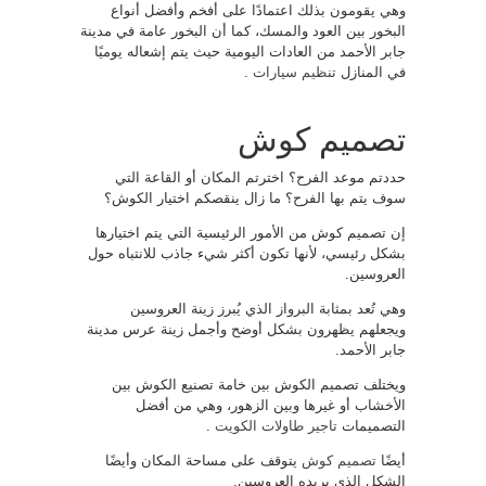
وهي يقومون بذلك اعتمادًا على أفخم وأفضل أنواع
البخور بين العود والمسك، كما أن البخور عامة في مدينة
جابر الأحمد من العادات اليومية حيث يتم إشعاله يوميًا
في المنازل
تنظيم سيارات
.
تصميم كوش
حددتم موعد الفرح؟ اخترتم المكان أو القاعة التي
سوف يتم بها الفرح؟ ما زال ينقصكم اختيار الكوش؟
إن تصميم كوش من الأمور الرئيسية التي يتم اختيارها
بشكل رئيسي، لأنها تكون أكثر شيء جاذب للانتباه حول
العروسين.
وهي تُعد بمثابة البرواز الذي يُبرز زينة العروسين
ويجعلهم يظهرون بشكل أوضح وأجمل زينة عرس مدينة
جابر الأحمد.
ويختلف تصميم الكوش بين خامة تصنيع الكوش بين
الأخشاب أو غيرها وبين الزهور، وهي من أفضل
التصميمات
تاجير طاولات الكويت
.
أيضًا
تصميم كوش
يتوقف على مساحة المكان وأيضًا
الشكل الذي يريده العروسين.