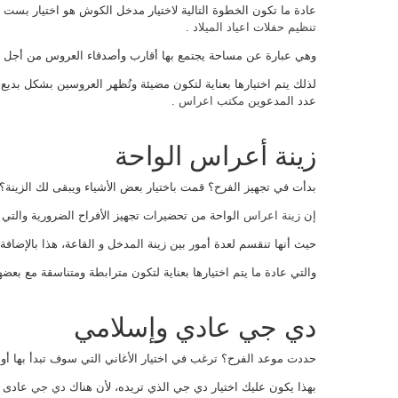
عادة ما تكون الخطوة التالية لاختيار مدخل الكوش هو اختيار بس
تنظيم حفلات اعياد الميلاد
.
وهي عبارة عن مساحة يجتمع بها أقارب وأصدقاء العروس من أجل ا
لذلك يتم اختيارها بعناية لتكون مضيئة وتُظهر العروسين بشكل بديع،
عدد المدعوين
مكتب اعراس
.
زينة أعراس الواحة
بدأت في تجهيز الفرح؟ قمت باختيار بعض الأشياء ويبقى لك الزينة؟
إن
زينة اعراس
الواحة من تحضيرات تجهيز الأفراح الضرورية والتي ي
حيث أنها تنقسم لعدة أمور بين زينة المدخل و القاعة، هذا بالإضافة
والتي عادة ما يتم اختيارها بعناية لتكون مترابطة ومتناسقة مع بعضها
دي جي عادي وإسلامي
حددت موعد الفرح؟ ترغب في اختيار الأغاني التي سوف تبدأ بها أو يت
بهذا يكون عليك اختيار دي جي الذي تريده، لأن هناك
دي جي
عادى و