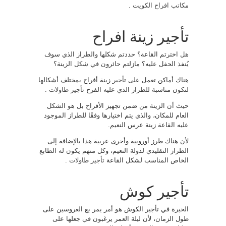
مكاتب افراح الكويت
.
تأجير زينة افراح
هل اخترتم القاعة؟ حددتم شكلها والطراز الذي سوف
يُنفذ الحفل عليه؟ مازلتم حائرون في شكل الزينة؟
هناك أماكن تعمل على تأجير زينة أفراح بمختلف أشكالها
لتكون مناسبة للطراز الذي عليه الفرح
تأجير طاولات
.
حيث أن الزينة من ضمن تجهيز الأفراح بل هو الشكل
العام للمكان، والذي يتم اختيارها وفقًا للطراز الموجود
عليه القاعة زينة عرس النعيم.
لأن هناك طرز أوروبية وأخرى عربية هذا بالإضافة إلى
الطراز التقليدي لدولة النعيم، وكل منهم يكون له الطابع
الخاص المناسب لشكل القاعة
تأجير طاولات
.
تأجير كوش
الحيرة في تأجير الكوش هو أمر يمر بع العروسين على
طول الزمان، لأن ليلة العمر يرغبون في جعلها على