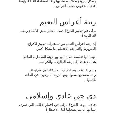
بشكل بديع، وتختلف مساحتها وفقًا لمساحة القاعة وأيضًا
عدد المدعوين
مكتب اعراس
.
زينة أعراس النعيم
بدأت في تجهيز الفرح؟ قمت باختيار بعض الأشياء ويبقى
لك الزينة؟
إن
زينة اعراس
النعيم من تحضيرات تجهيز الأفراح
الضرورية والتي يتم الاهتمام بها بشكل كبير.
حيث أنها تنقسم لعدة أمور بين زينة المدخل و القاعة،
هذا بالإضافة إلى زينة الطاولات والكراسي.
والتي عادة ما يتم اختيارها بعناية لتكون مترابطة
ومتناسقة مع بعضها، ومع الزينة الموجودة في القاعة
بأكملها.
دي جي عادي وإسلامي
حددت موعد الفرح؟ ترغب في اختيار الأغاني التي سوف
تبدأ بها أو يتم تشغيلها أثناء الاحتفال؟