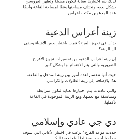
لذلك يتم اختيارها بعناية لتكون مضيئة وتُظهر العروسين
بشكل بديع، وتختلف مساحتها وفقًا لمساحة القاعة وأيضًا
عدد المدعوين
مكتب اعراس
.
زينة أعراس الدعية
بدأت في تجهيز الفرح؟ قمت باختيار بعض الأشياء ويبقى
لك الزينة؟
إن
زينة اعراس
الدعية من تحضيرات تجهيز الأفراح
الضرورية والتي يتم الاهتمام بها بشكل كبير.
حيث أنها تنقسم لعدة أمور بين زينة المدخل و القاعة،
هذا بالإضافة إلى زينة الطاولات والكراسي.
والتي عادة ما يتم اختيارها بعناية لتكون مترابطة
ومتناسقة مع بعضها، ومع الزينة الموجودة في القاعة
بأكملها.
دي جي عادي وإسلامي
حددت موعد الفرح؟ ترغب في اختيار الأغاني التي سوف
تبدأ بها أو يتم تشغيلها أثناء الاحتفال؟