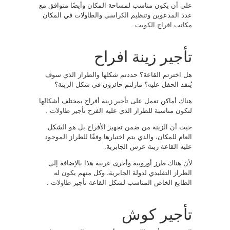
على أن يكون مناسب لمساحة المكان وأيضًا متوافق مع
عدد المدعوين وتنظيم الكراسي والطاولات في المكان
مكاتب افراح الكويت
.
تأجير زينة افراح
هل اخترتم القاعة؟ حددتم شكلها والطراز الذي سوف
يُنفذ الحفل عليه؟ مازلتم حائرون في شكل الزينة؟
هناك أماكن تعمل على تأجير زينة أفراح بمختلف أشكالها
لتكون مناسبة للطراز الذي عليه الفرح
تأجير طاولات
.
حيث أن الزينة من ضمن تجهيز الأفراح بل هو الشكل
العام للمكان، والذي يتم اختيارها وفقًا للطراز الموجود
عليه القاعة زينة عرس الجابرية.
لأن هناك طرز أوروبية وأخرى عربية هذا بالإضافة إلى
الطراز التقليدي لدولة الجابرية، وكل منهم يكون له
الطابع الخاص المناسب لشكل القاعة
تأجير طاولات
.
تأجير كوش