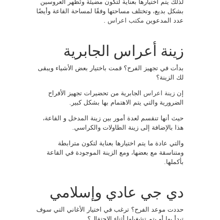
لذلك يتم اختيارها بعناية لتكون مضيئة وتُظهر العروسين
بشكل بديع، وتختلف مساحتها وفقًا لمساحة القاعة وأيضًا
عدد المدعوين
مكتب اعراس
.
زينة أعراس الجابرية
بدأت في تجهيز الفرح؟ قمت باختيار بعض الأشياء ويبقى
لك الزينة؟
إن
زينة اعراس
الجابرية من تحضيرات تجهيز الأفراح
الضرورية والتي يتم الاهتمام بها بشكل كبير.
حيث أنها تنقسم لعدة أمور بين زينة المدخل و القاعة،
هذا بالإضافة إلى زينة الطاولات والكراسي.
والتي عادة ما يتم اختيارها بعناية لتكون مترابطة
ومتناسقة مع بعضها، ومع الزينة الموجودة في القاعة
بأكملها.
دي جي عادي وإسلامي
حددت موعد الفرح؟ ترغب في اختيار الأغاني التي سوف
تبدأ بها أو يتم تشغيلها أثناء الاحتفال؟