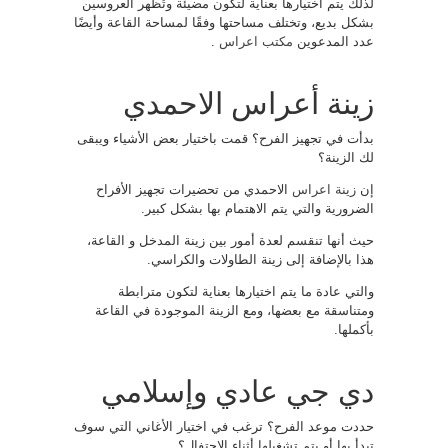
لذلك يتم اختيارها بعناية لتكون مضيئة وتُظهر العروسين
بشكل بديع، وتختلف مساحتها وفقًا لمساحة القاعة وأيضًا
عدد المدعوين
مكتب اعراس
.
زينة أعراس الاحمدي
بدأت في تجهيز الفرح؟ قمت باختيار بعض الأشياء ويبقى
لك الزينة؟
إن
زينة اعراس
الاحمدي من تحضيرات تجهيز الأفراح
الضرورية والتي يتم الاهتمام بها بشكل كبير.
حيث أنها تنقسم لعدة أمور بين زينة المدخل و القاعة،
هذا بالإضافة إلى زينة الطاولات والكراسي.
والتي عادة ما يتم اختيارها بعناية لتكون مترابطة
ومتناسقة مع بعضها، ومع الزينة الموجودة في القاعة
بأكملها.
دي جي عادي وإسلامي
حددت موعد الفرح؟ ترغب في اختيار الأغاني التي سوف
تبدأ بها أو يتم تشغيلها أثناء الاحتفال؟