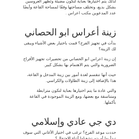
لذلك يتم اختيارها بعناية لتكون مضيئة وتُظهر العروسين
بشكل بديع، وتختلف مساحتها وفقًا لمساحة القاعة وأيضًا
عدد المدعوين
مكتب اعراس
.
زينة أعراس ابو الحصاني
بدأت في تجهيز الفرح؟ قمت باختيار بعض الأشياء ويبقى
لك الزينة؟
إن
زينة اعراس
ابو الحصاني من تحضيرات تجهيز الأفراح
الضرورية والتي يتم الاهتمام بها بشكل كبير.
حيث أنها تنقسم لعدة أمور بين زينة المدخل و القاعة،
هذا بالإضافة إلى زينة الطاولات والكراسي.
والتي عادة ما يتم اختيارها بعناية لتكون مترابطة
ومتناسقة مع بعضها، ومع الزينة الموجودة في القاعة
بأكملها.
دي جي عادي وإسلامي
حددت موعد الفرح؟ ترغب في اختيار الأغاني التي سوف
تبدأ بها أو يتم تشغيلها أثناء الاحتفال؟