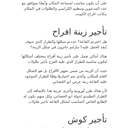
على أن يكون مناسب لمساحة المكان وأيضًا متوافق مع
عدد المدعوين وتنظيم الكراسي والطاولات في المكان
مكاتب افراح الكويت
.
تأجير زينة افراح
هل اخترتم القاعة؟ حددتم شكلها والطراز الذي سوف
يُنفذ الحفل عليه؟ مازلتم حائرون في شكل الزينة؟
هناك أماكن تعمل على تأجير زينة أفراح بمختلف أشكالها
لتكون مناسبة للطراز الذي عليه الفرح
تأجير طاولات
.
حيث أن الزينة من ضمن تجهيز الأفراح بل هو الشكل
العام للمكان، والذي يتم اختيارها وفقًا للطراز الموجود
عليه القاعة زينة عرس ابو الحصاني.
لأن هناك طرز أوروبية وأخرى عربية هذا بالإضافة إلى
الطراز التقليدي لدولة ابو الحصاني، وكل منهم يكون له
الطابع الخاص المناسب لشكل القاعة
تأجير طاولات
.
تأجير كوش