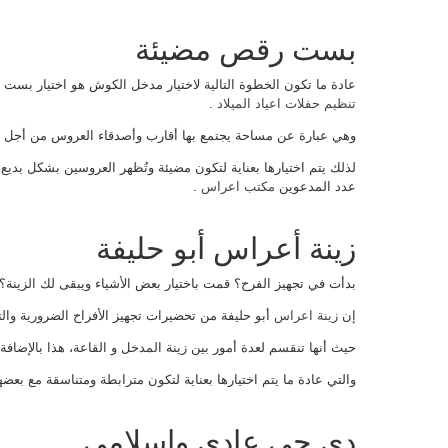
بست رقص مضيئة
عادة ما تكون الخطوة التالية لاختيار مدخل الكوش هو اختيار بس
تنظيم حفلات اعياد الميلاد
.
وهي عبارة عن مساحة يجتمع بها أقارب وأصدقاء العروس من أجل ال
لذلك يتم اختيارها بعناية لتكون مضيئة وتُظهر العروسين بشكل بديع،
عدد المدعوين
مكتب اعراس
.
زينة أعراس أبو حليفة
بدأت في تجهيز الفرح؟ قمت باختيار بعض الأشياء ويبقى لك الزينة؟
إن
زينة اعراس
أبو حليفة من تحضيرات تجهيز الأفراح الضرورية والتي
حيث أنها تنقسم لعدة أمور بين زينة المدخل و القاعة، هذا بالإضافة
والتي عادة ما يتم اختيارها بعناية لتكون مترابطة ومتناسقة مع بعضها
دي جي عادي وإسلامي