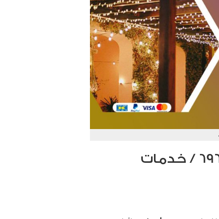
زينة عرس أبو حليفة / 69694474 / خدمات