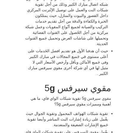
شبكه اتصال مبارك الكبير وذلك من أجل تقوية
شبكات النت والعمل على توصيل الإنْترنت المركزي
داخل القصور والبيوت والمنازل، حيث يمتلكون
الخبرة والكفاءة والدقة من أجل تقديم خدمات
التركيب والصيانة لجميع أنْواع المقويات وعمل شبكة
مركزية من أجل الحُصول على القنوات الفضائية
وتحميلها على شاشات العرض وتحميل جَميع القنوات
الحديثة.
حيث أن هدفنا الأول هو تقديم افضل الخَدمات على
أعلى مستوى في جَميع المجالات في مبارك الكبير
وفى جَميع الأماكن وبأقل وأرخص الأسعار التي لا
مثيل لها في أي شركة أخرى مقوي سيرفس مبارك
الكبير .
مقوي سيرفس 5
g
مقوي سيرفس 5g
تقوية شبكات الواي فاي، ما هي
أهمية ومميزات مقوي سيرفس 5g؟
تقوية شبكات الهَواتف المحمول وتقوية الجوال حيث
يعْمل على زيادة إشارات البث المباشر وأيضا تقوية
جَميع الإشارات الضعيفة والمنعدمة.
يعْمل مقوي السيرفس على تقوية شبكات الواي فاي