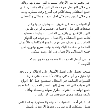
عبر مجموعة من الأرقام المميزة التي ينفرد بها، وذلك
من خلال التواصل مع خدمة الزبائن أو العملاء للرد على
جَميع أسئلتكم ومشاكلكم في أسرع وقت ممكن، وذلك
من خلال فريق دعم فنّي لحل هذه المشاكل والأعطال.
أو التواصل معه عن طريق السوشيال ميديا وعبر
صفحات التواصل الاجتماعي فيسبوك أو عن طريق
البريد الإلكتروني بالإيميل الخاص بنا ، وايضا تستطيع
كتابة جَميع المشاكل والأعطال الموجودة في الجهاز
الخاص بك و سوف يتم عرض جَميع الإمكانيات والأعمال
المتاحة والمقدمة اليك وتحديد وقت سريع وفوري لحل
جَميع المشاكل والأعطال في أقل وقت ممكن.
ما هي أسعار الخدمات المقدمة مع
مقوي شبكه
الكويت
؟
سوف تحصل على افضل الأسعار على الإطلاق و لن تجد
لها مثيل في أي مكان، وذلك لأننا نعتمد على خبرة
السنوات السابقة في المجال، نستطيع عمل كل أنواع
البرمجيات التي قد توصل إليها العصر الحديث ، كما نقدم
جَميع توليفات القنوات بطرق سهلة وبسيطة وبأقل
تكلفة ممكنة مقوي سيرفس مبارك الكبير .
استخدام أحدث التقنيات الحديثة والمتطورة وخاصة التي
تعمل بشبكات الإنترنت ولن تجدها إلا عندنا، بأسعار