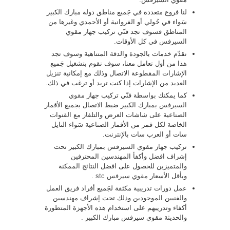
لنا فروع متعددة في جَميع مناطق دولة مبارك الكبير
سَواء في حُولي أو الفروانية أو الأحمدي وغيرها من
المناطق فسوف تجد فنّي تركيب جهاز مقوي
السيرفس في كل الأوقات.
نقدّم خدمات بالجودة والدقة المتناهية وسوف تجد
هذا من أول تعامل معنا، سوف نقوم بتشغيل جَميع
الإشارات المقطوعة الاتصال وذلك مع إمكانية تنزيل
العديد من الإشارات إذا كنت تريد أو ترغب في ذلك.
كما يمكنك بواسطة فنّي تركيب جهاز
مقوي
السيرفس
بمبارك الكبير ضبط الاتصال بجميع الأقمار
الصناعية على شاشات العرض والتلفاز مع القنوات
الخاصة لكل قمر من الأقمار الصناعية سَواء النايل
سات أو العرب سات بالإنترنت.
تركيب جهاز مقوي السيرفس بمبارك الكبير تحت
إشراف افضل وأكفأ المهندسين المحترفين
والمتميزين للحصول على افضل النتائج الممكنة
وبأقل الأسعار
مقوي سيرفس stc
.
عمل دورات تدريبية مكثفة لجَميع أفراد فريق العمل
والفنيين الموجودين وذلك تحت إشراف مهندسين
أكفاء وتدريبهم على استخدام هذه الأجهزة المتطورة
والحديثة مقوي سيرفس مبارك الكبير .