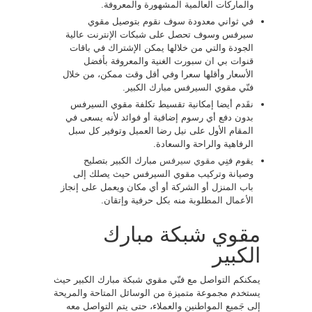
والماركات العالمية المشهورة والمعروفة.
في ثواني معدودة سوف نقوم بتوصيل مقوي
سيرفس وسوف تحصل على شبكات الإنترنت عالية
الجودة والتي من خلالها يمكن الإشتراك في باقات
قنوات بي ان سبورت الغنية والمعروفة بأفضل
الأسعار وأقلها سعرا وفي أقل وقت ممكن، من خلال
فنّي مقوي السيرفس مبارك الكبير.
نقَدم أيضا إمكانية تقسيط تكلفة مقوي السيرفس
بدون دفع أي رسوم إضافية أو فوائد لأنه يسعى في
المقام الأول على نيل رضا العميل وتوفير كل سبل
الرفاهية والراحة والسعادة.
يقوم فنِي
مقوي سيرفس
مبارك الكبير بتصليح
وصيانة وتركيب مقوي السيرفس حيث يصلك إلى
باب المنزل أو الشركة أو أي مكان ويعمل على إنجاز
الأعمال المطلوبة منه بكل حرفية وإتقان.
مقوي شبكة مبارك
الكبير
يمكنكم التواصل مع فنّي مقوي شبكة مبارك الكبير حيث
يستخدم مجموعة متميزة من الوسائل المتاحة والمريحة
إلى جَميع المواطنين والعملاء، حتى يتم التواصل معه