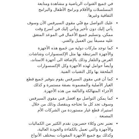
في جَميع القنوات الرياضية و مشاهدة ومتابعة
المسلسلات والأفلام وبرامج الأطفال والبرامج
الثقافية وغيرها.
عليك التواصل مع فنّي مقوي السيرفس الآن وسوف
يأتي إليك دون تأخير ويأتي إليك في أسرع وقت
ممكن، وتسليم جَميع الأعمال في الموعد المتفق
عليه مسبقاً بين العميل والفني.
كما توجد ماركات دولية من جَميع هذه الأجهزة
والأجهزة المرتبطة بها مثل الإكسسوارات وشاشات
العرض والتلفاز وذلك بالإضافة الى أجهزة الاستاند،
وأيضاً حوامل لهذه الأجهزة وكل الإكسسوارات
الملحقة بها وكل التقنيات الفنية.
كما أن فني مقوي السيرفس يقوم بتوفير جَميع قطع
الغيار الأصلية والمضمونة بصفة مستمرة و كذلك
الأجزاء المتهالكة والتالفة من هذه الأجهزة.
كما يمكن التواصل مع افضل فني مقوي السيرفس
وسوف تجد كل ما تحتاجه وينقصك وذلك من خلال
استيراد قطع غيار مستوردة من الشركات الأم
المصنعة .
نعتبر نحن وكلاء حصريون نقدم الكثير من الكماليات
والأجهزة والتي تعمل بالكفاءة والجودة العالية،
وكذلك بيع جَميع الأجهزة المقويات بمختلف الأنواع