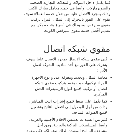
كما يعْمل داخل المولات والمحلات التجارية الضخمة
والسوبرماركت، وأيضا في جَميع معامل مبارك الكبير،
وذلك بمجرد الاتصال علينا من خلال خدمة العملاء سوف
نقوم على الفور بالتحرك إلى المكان المراد
تركيب
مقوي سيرفس
به، وذلك في أسرع وقت ممكن مع
تقديم أفْضل خدمة
مقوي سيرفس الكويت
.
مقوي شبكه اتصال
فَني مقوي شبكه الاتصال بمجرد الاتصال علينا سوف
يتحرك على الفور مع أحد مناديب الشركة لعمل
الآتي :
معاينة المكان وتحديد ومعرفة عدد و نوع الأجهزة
المراد تركيبها، حيث يقوم بتركيب مقوي شبكه
اتصال أو تركيب جَميع انواع الرسيفرات الدش
المركزي.
كما يعْمل على ضبط جَميع إشارات البث المباشر ،
وذلك من أجل الوصول إلى افضل النتائج وتشغيل
جَميع القنوات المتاحة.
كثير من السيدات تعشقن الأفلام الأجنبية والعربية،
وأيضا المسلسلات التركية والعربية، ومن أجل
مشاهدة البرامج المفيدة، لذلك نوفر لكم فنّي مقوي