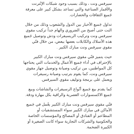
سيرفس ونت ، وذلك بسبب وجود شبكات الإنْترنت
والأقمار الصناعية والتي تساعد بشكل كبير على معرفة
جَميع الثقافات والحضارات.
تداول جَميع الأخبار بين الدول والشعوب وذلك من خلال
النت حتى أصبح من الضروري والهام جداً تركيب مقوي
سيرفس ونت وتركيب الريسيفرات ودش وتوصيل جَميع
هذه الأسلاك والكابلات بعضها ببعض، من خلال فنّي
مقوي سيرفس ونت مبارك الكبير .
حيث يتميز فنّي مقوي سيرفس ونت مبارك الكبير
بالإحتراف في أداء جَميع الأعمال والخدمات التي يحتاجها
كل المواطنين، من تركيب وصيانة وتوصيل جهاز مقوي
سيرفس ونت، كما يقوم بترتيب وصيانة رسيفرات
ويعمل على برمجة وتوليف مقوي السيرفس.
كما يقدم بيع جَميع أنْواع الرسيفرات والشاشات وبيع
جَميع الاكسسوارات العصرية والراقية بكل مهارة ودقة.
فنّي مقوي سيرفس ونت مبارك الكبير يعْمل في جَميع
الأماكن في مبارك الكبير سواء المستشفيات أو
المطاعم أو الفنادق أو المصالح والمؤسسات الخاصة
والحكومية والشركات التجارية سواء كانت الصغيرة أو
الكبيرة الضخمة.