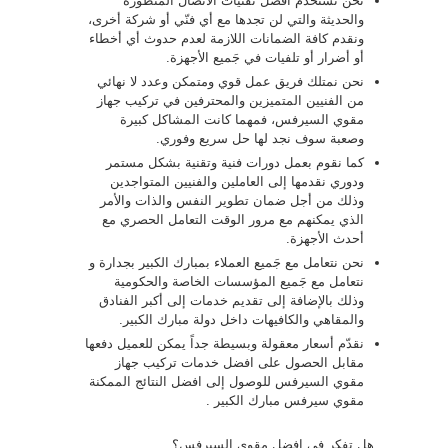
نحن نستخدم افضل تقنيات الاتصال المتطورة
والحديثة والتي لن تجدها مع أي فنّي أو شركة أخرى،
ونقدم كافة الضمانات اللازمة لعدم حدوث أي أخطاء
أو أضرار أو تلفيات في جَميع الأجهزة.
نحن نمتلك فريق عمل قوي ومتمكن وعدد لا نهائي
من الفنيين المتميزين والمحترفين في تركيب جهاز
مقوي السيرفس، فمهما كانت المشاكل كبيرة
وصعبة سوف نجد لها حل سريع وفوري.
كما نقوم بعمل دورات فنية وتقنية بشكل مستمر
ودوري نقدمها إلى العاملين والفنيين المتواجدين
وذلك من أجل ضمان تطوير النفس والذات والأمر
الذي يمكنهم مع مرور الوقت التعامل الحصري مع
أحدث الأجهزة.
نحن نتعامل مع جَميع العملاء بمبارك الكبير بجدارة و
نتعامل مع جَميع المؤسسات الخاصة والحكومية
وذلك بالإضافة إلى تقديم خدمات إلى أكبر الفنادق
والمقاهي والكافيهات داخل دولة مبارك الكبير.
نقدّم أسعار معقولة وبسيطة جداً يمكن للعميل دفعها
مقابل الحصول على افضل خدمات تركيب جهاز
مقوي السيرفس للوصول إلى افضل النتائج الممكنة
مقوي سيرفس مبارك الكبير .
هل تفكر في افضل مقوي السيرفس؟