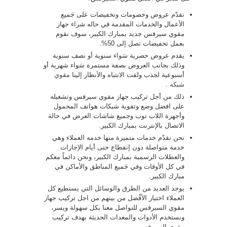
نقدّم عروض وخصومات وتخفيضات على جَميع
الأعمال والخدمات المقدمة في حاله شراء جهاز
مقوي سيرفس جديد بمبارك الكبير، سوف نقوم
بعمل تخفيضات تصل إلى 50%.
يقدم عروض حصرية سَواء سنوية أو نصف سنوية
وذلك بجانب العروض بصفة مستمرة سَواء شهرية أو
أسبوعية لجذب ولفت الانتباه والأنظار إلينا
مقوي
شبكه
.
ذلك من أجل تركيب جهاز مقوي سيرفس وتشغيله
على افضل وضع وتقوية شبكات هواتف المحمول
وأجهزة اللاب توب وجميع شاشات العرض في حالة
الاتصال بالإنترنت بمبارك الكبير.
نحن نقدّم خدمات متميزة منها خدمه العملاء وهي
خدمة متواصلة دون إنقطاع حتى أيام الإجازات
والعطلات الرسمية بمبارك الكبير، ونحن دائماً معكم
في كل الأوقات وفي جَميع المناطق والأماكن في
مبارك الكبير.
يوجد العديد من الطرق والوسائل التي يستطيع كل
العملاء اختيار الأفْضل من بينهم من اجل تركيب جهاز
مقوي السيرفس للتواصل معنا بكل سهولة ويسر،
ونستخدم الأدوات والمعدات الحديثة بهدف تركيب
مقوي السيرفس.