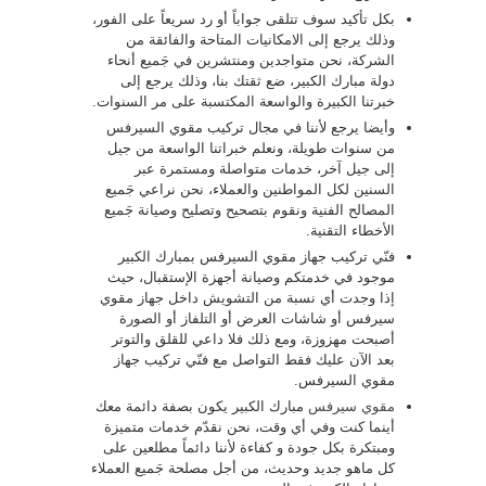
بكل تأكيد سوف تتلقى جواباً أو رد سريعاً على الفور،
وذلك يرجع إلى الامكانيات المتاحة والفائقة من
الشركة، نحن متواجدين ومنتشرين في جَميع أنحاء
دولة مبارك الكبير، ضع ثقتك بنا، وذلك يرجع إلى
خبرتنا الكبيرة والواسعة المكتسبة على مر السنوات.
وأيضا يرجع لأننا في مجال تركيب مقوي السيرفس
من سنوات طويلة، ونعلم خبراتنا الواسعة من جيل
إلى جيل آخر، خدمات متواصلة ومستمرة عبر
السنين لكل المواطنين والعملاء، نحن نراعي جَميع
المصالح الفنية ونقوم بتصحيح وتصليح وصيانة جَميع
الأخطاء التقنية.
فنّي تركيب جهاز مقوي السيرفس بمبارك الكبير
موجود في خدمتكم وصيانة أجهزة الإستقبال، حيث
إذا وجدت أي نسبة من التشويش داخل جهاز مقوي
سيرفس أو شاشات العرض أو التلفاز أو الصورة
أصبحت مهزوزة، ومع ذلك فلا داعي للقلق والتوتر
بعد الآن عليك فقط التواصل مع فنّي تركيب جهاز
مقوي السيرفس.
مقوي سيرفس
مبارك الكبير يكون بصفة دائمة معك
أينما كنت وفي أي وقت، نحن نقدّم خدمات متميزة
ومبتكرة بكل جودة و كفاءة لأننا دائماً مطلعين على
كل ماهو جديد وحديث، من أجل مصلحة جَميع العملاء