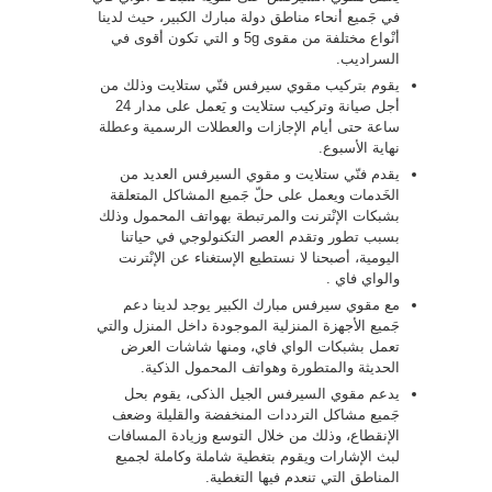
في جَميع أنحاء مناطق دولة مبارك الكبير، حيث لدينا
أنْواع مختلفة من مقوى 5g و التي تكون أقوى في
السراديب.
يقوم بتركيب مقوي سيرفس فنّي ستلايت وذلك من
أجل صيانة وتركيب ستلايت و يَعمل على مدار 24
ساعة حتى أيام الإجازات والعطلات الرسمية وعطلة
نهاية الأسبوع.
يقدم فنّي ستلايت و مقوي السيرفس العديد من
الخَدمات ويعمل على حلّ جَميع المشاكل المتعلقة
بشبكات الإنْترنت والمرتبطة بهواتف المحمول وذلك
بسبب تطور وتقدم العصر التكنولوجي في حياتنا
اليومية، أصبحنا لا نستطيع الإستغناء عن الإنْترنت
والواي فاي .
مع مقوي سيرفس مبارك الكبير يوجد لدينا دعم
جَميع الأجهزة المنزلية الموجودة داخل المنزل والتي
تعمل بشبكات الواي فاي، ومنها شاشات العرض
الحديثة والمتطورة وهواتف المحمول الذكية.
يدعم مقوي السيرفس الجيل الذكى، يقوم بحل
جَميع مشاكل الترددات المنخفضة والقليلة وضعف
الإنقطاع، وذلك من خلال التوسع وزيادة المسافات
لبث الإشارات ويقوم بتغطية شاملة وكاملة لجميع
المناطق التي تنعدم فيها التغطية.