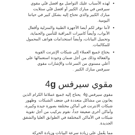
لهذه الأسباب عليك التواصل مع افضل فنّي مقوي
سيرفس في مبارك الكبير أو افضل فنّي ستلايت
مبارك الكبير والذي تحتاج إليه بشكل كبير في حياتنا
اليومية.
لأننا نوفر لكم أيضا الأجهزة الطبية والمنزلية وأقفال
الأبواب، وأيضاً كاميرات المراقبة للتأمين والحماية،
وتحميل البيانات، وأيضاً استخدامات هواتف المحمول
للمكالمات.
يحتاج جَميع العملاء إلى شبكات الإنترنت القوية
والفعالة وذلك من أجل ضمان وجودة استعمالها علي
أعلي مستوي من السرعات والإشارات مقوي
سيرفس مبارك الكبير .
مقوي سيرفس 4
g
مقوي سيرفس 4g يحتاج إليه جَميع عملائنا الكرام الذين
يعانون من مشاكل متعددة في ضعف الشبكات وظهور
شبكات الانترنت في أماكن مختلفة بصورة جيدة وكبيرة،
وأماكن أخرى ضعيفة جداً، نقوم بتركيب من أجل تقوية
شبكات في الأماكن المختلفة في الطوابق العليا والشقق
الجديدة.
مما يعْمل على زيادة سرعة البيانات وزيادة الحركة