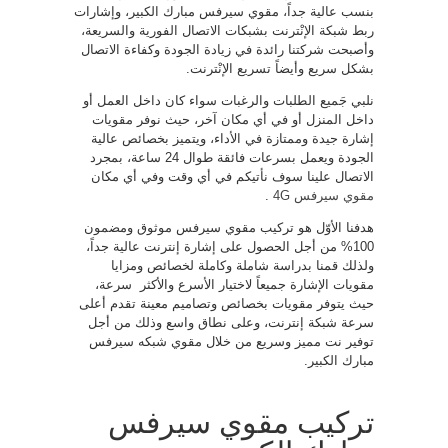
بنسب عالية جداً، مقوي سيرفس مبارك الكبير، وإشارات
ربط شبكة الإنْترنت بشبكات الاتصال الفورية والسريعة،
وأصبحت شركتنا رائدة في زيادة الجودة وكفاءة الاتصال
بشكل سريع وأيضاً تسريع الإنْترنت.
نلبي جَميع الطلبات والرغبات سواء كان داخل العمل أو
داخل المنزل أو في أي مكان آخر، حيث نوفر مقويات
إشارة جيدة وممتازة في الأداء، ويتميز بخصائص عالية
الجودة ويعمل بسرعات فائقة طوال 24 ساعة، بمجرد
الاتصال علينا سوف نأتيكم في أي وقت وفي أي مكان
مقوي سيرفس 4G
.
هدفنا الأوّل هو تركيب مقوي سيرفس موثوق ومضمون
100% من أجل الحصول على إشارة إنترنت عالية جداً،
ولذلك قمنا بدراسة شاملة وكاملة لخصائص ومزايا
مقويات الإشارة جميعاً لاختيار الأسرع والأكثر سرعة،
حيث يتوفر مقويات بخصائص وتصاميم معينة تقدم أعلى
سرعة شبكة إنترنت، وعلى نطاق واسع وذلك من أجل
توفير نت مميز وسريع من خلال مقوي شبكه سيرفس
مبارك الكبير.
تركيب مقوي سيرفس