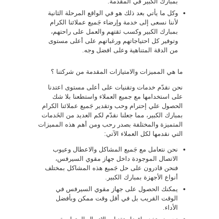
بمبارك الكبير في المقدمة.
وكل ما يأتي بعد ذلك هو في الواقع المرحلة الثانية
لأننا نسعى إلى خدمة وإرضاء جَميع عملائنا الكرام
بمبارك الكبير وكسب ثقتهم والعمل على راحتهم،
وتوفير كل احتياجاتهم ورغباتهم على أعلى مستوى
من الدقة المتناهية وعلى افضل وجه.
ما هي المميزات والامتيازات المقدمة من شركتنا ؟
نحن نقدّم خدمات وتقنيات على أعلى مستوى اعتدنا
على استخدامها مع جميع العملاء واستطعنا بلا شك
الحصول علي إحترام وحب وتقدير جَميع عملائنا الكرام
بمبارك الكبير، مما جعلنا نقدّم لكم العديد من الخَدمات
المتميزة والمختلفة بصدر رحب ومن أهم هذه المميزات
التي نقدمها لكل العملاء الآتي:
نحن نتعامل مع جَميع المشاكل والاعطال وعيوب
الاتصال الموجودة داخل جهاز مقوي السيرفس،
فنحن قادرون على حل جَميع هذه المشاكل بمختلف
أنواع الأجهزة بمبارك الكبير.
يمكنك الحصول على جهاز مقوي السيرفس في
الوقت القريب بل في أقل وقت ممكن وبأفضل
الأداء.