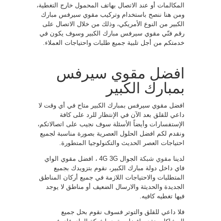
المكالمات أو عند الاتصال بهاتف المحمول خارج التغطية،
ومن هنا ننصح باستخدام وتركيب مقوي سيرفس مبارك
الكبير من النوع الأمريكي، وذلك من خلال الاتصال على
رقم فنّي مقوي سيرفس مبارك الكبير وسوف يكون في
خدمتكم من أجل تلبية جميع طلبات واحتياجات العملاء.
افضل مقوي سيرفس
بمبارك الكبير
افضل مقوي سيرفس بمبارك الكبير متاح في أي وقت لا
داعي للقلق بعد الآن في الإنتظار للرد على كافة
الإستفسارات وأيضاً الأسئلة سوف نجيب على اتصالاتكم،
ونقدم لكم افضل الحلول العصرية بصورة مناسبة لجميع
احتياجات العصر الحديث والتكنولوجيا المتطورة.
لدينا
مقوي شبكة
الجوال 4G 3G ، افضل مقوي الواي
فاي داخل دولة مبارك الكبير، نقوم بتزويدك بجميع
المتطلبات والاحتياجات اللازمة في جميع أركان المناطق
الجديدة والحديثة والارسال الضعيف أو مناطق لا يوجد
فيها تغطيه كافيه.
فلا داعي للقلق والتوتر فسوف نقوم بحل جميع