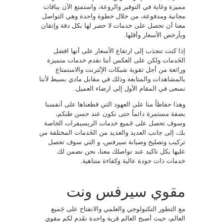
مميزة وغاية في التوفير والروعة، واستمتع الآن بباقات
مجانية ومدفوعة، من خلال خطوة واحدة وهي التواصل
معنا أن تحصل على خدمات لا حصر لها بكل دقة وإتقان
وبأرخص الأسعار وأقلها.
إذا كنت تنجذب إلى ارتفاع الأسعار على أنها افضل
الخَدمات ولكن على العكس أننا نقدم خدمات متميزة
ورائعة من أجل تقوية شبكات الإنْترنت والاستمتاع
بالمشاهدات والمتابعة وذلك في مقابل مادي بسيط لأننا
نسعى في المقام الأول إلى ارضاء العميل.
وهذا حفاظاً منا على العهود التي قطعناها على أنفسنا
بصفة مستمرة دائماً حتى نكون عند حسن ظنكم،
وسوف تحصل على جََميع خدمات الريسيفرات الخاصة
بك، إلى جانب العديد والعديد من الخَدمات المختلفة من
تركيب وتصليح وصيانة سيرفس، و التي سوف تحصل
عليها بكل تاكيد عند تواصلك معنا، نحن نضمن لك
خدمات ذات جودة عالية وكفاءة متناهية.
مقوي سيرفس ونت
مع التطور التكنولوجي والعلمي والانفتاح على جَميع
العالم، حيث أصبح العالم قرية واحدة نقَدم لكم مقوي