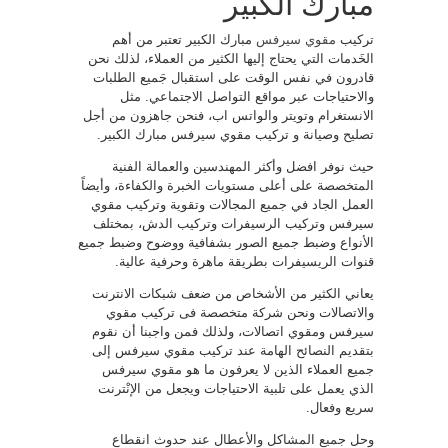
مبارك الكبير
تركيب
مقوي سيرفس
مبارك الكبير تعتبر من أهم
الخَدمات التي يحتاج إليها الكثير من العملاء، لذلك نحن
قادرون في نفس الوقت على استقبال جَميع الطلبات
والاحتياجات عبر مواقع التواصل الاجتماعي. مثل
الانستغرام وتويتر والواتس اب، فنحن جاهزون من أجل
تصليح وصيانة و تركيب مقوي سيرفس مبارك الكبير.
حيث نوفر افضل وأكثر المهندسين والعمالة الفنية
المتخصصة على أعلى مستويات الخبرة والكفاءة، وأيضاً
العمل الجاد في جميع المجالات وتقوية وتركيب مقوي
سيرفس وتركيب الرسيفرات وتركيب الدش، بمختلف
الأنواع وضبط جميع الصور بشفافية ووضوح وضبط جميع
قنوات الريسيفرات بطريقة ماهرة وحرفية عالية.
يعاني الكثير من الأشخاص من ضعف شبكات الانترنت
والاتصالات ونحن شركة متخصصة فى تركيب مقوي
سيرفس ومقوي اتصالات، ولذلك فمن واجبنا أن نقوم
بتقديم النصائح الهامة عند تركيب مقوي سيرفس إلى
جميع العملاء الذين لا يعرفون ما هو مقوي سيرفس
الذي يعمل على تلبية الاحتياجات ويجعل من الإنْترنت
سريع وفعال.
وحل جميع المشاكل والأعطال عند حدوث انقطاع