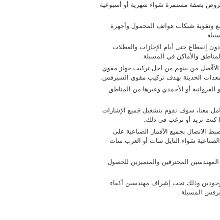
روض بصفة مستمرة سَواء شهرية أو أسبوعية
 وتقوية شبكات هواتف المحمول وأجهزة
سيلة.
ون إنقطاع حتى أيام الإجازات والعطلات
لمناطق والأماكن في المسيلة.
 الأفْضل من بينهم من اجل تركيب جهاز مقوي
معدات الحديثة بهدف تركيب مقوي السيرفس.
 الفروانية أو الأحمدي وغيرها من المناطق
امل معنا، سوف نقوم بتشغيل جَميع الإشارات
ا كنت تريد أو ترغب في ذلك.
بط الاتصال بجميع الأقمار الصناعية على
لصناعية سَواء النايل سات أو العرب سات
لمهندسين المحترفين والمتميزين للحصول
لموجودين وذلك تحت إشراف مهندسين أكفاء
يرفس المسيلة .