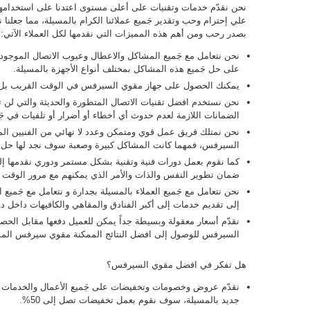
نحن نقدّم خدمات وتقنيات على أعلى مستوى اعتدنا على استخدامها
علي إحترام وحب وتقدير جَميع عملائنا الكرام بالمسيلة، مما جعلنا ن
بصدر رحب ومن أهم هذه المميزات التي نقدمها لكل العملاء الآتي:
نحن نتعامل مع جَميع المشاكل والاعطال وعيوب الاتصال الموجو
على حل جَميع هذه المشاكل بمختلف أنواع الأجهزة بالمسيلة.
يمكنك الحصول على جهاز مقوي السيرفس في الوقت القريب بل 
نحن نستخدم افضل تقنيات الاتصال المتطورة والحديثة والتي لن ت
الضمانات اللازمة لعدم حدوث أي أخطاء أو أضرار أو تلفيات في جَم
نحن نمتلك فريق عمل قوي ومتمكن وعدد لا نهائي من الفنيين ال
السيرفس، فمهما كانت المشاكل كبيرة وصعبة سوف نجد لها حل 
كما نقوم بعمل دورات فنية وتقنية بشكل مستمر ودوري نقدمها إلى
ضمان تطوير النفس والذات والأمر الذي يمكنهم مع مرور الوقت ا
نحن نتعامل مع جَميع العملاء بالمسيلة بجدارة و نتعامل مع جَمي
إلى تقديم خدمات إلى أكبر الفنادق والمقاهي والكافيهات داخل دو
نقدّم أسعار معقولة وبسيطة جداً يمكن للعميل دفعها مقابل ال
السيرفس للوصول إلى افضل النتائج الممكنة مقوي سيرفس المس
هل تفكر في افضل مقوي السيرفس؟
نقدّم عروض وخصومات وتخفيضات على جَميع الأعمال والخدمات
جديد بالمسيلة، سوف نقوم بعمل تخفيضات تصل إلى 50%.