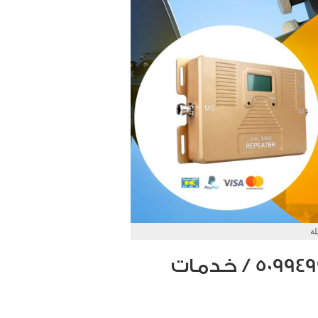
ة
مقوي سيرفس المسيلة / 50994997 / خدمات