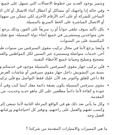
ونتميز بوجود العديد من خطوط الاتصالات التي تسهل على جَميع الع
وفي حالة إذا واجهتك أي مشاكل أو أعطال أثناء الاتصال أو كان
الساخن للشركة أو على أحد الأرقام الأخرى لكي تتمكن من سهولة
أو الاتصال المباشرة على الخط السريع بالمسيلة.
بكل تأكيد سوف تتلقى جواباً أو رد سريعاً على الفور، وذلك يرجع إ
نحن متواجدين ومنتشرين في جَميع أنحاء دولة المسيلة، ضع ثقتك بن
المكتسبة على مر السنوات.
وأيضا يرجع لأننا في مجال تركيب مقوي السيرفس من سنوات طويل
آخر، خدمات متواصلة ومستمرة عبر السنين لكل المواطنين والعملا
بتصحيح وتصليح وصيانة جَميع الأخطاء التقنية.
فنّي تركيب جهاز مقوي السيرفس بالمسيلة موجود في خدمتكم وصي
نسبة من التشويش داخل جهاز مقوي سيرفس أو شاشات العرض أو 
فلا داعي للقلق والتوتر بعد الآن عليك فقط التواصل مع فنّي تر
مقوي سيرفس
المسيلة يكون بصفة دائمة معك أينما كنت وفي أي
جودة و كفاءة لأننا دائماً مطلعين على كل ماهو جديد وحديث، من 
المقدمة.
وكل ما يأتي بعد ذلك هو في الواقع المرحلة الثانية لأننا نسعى إلى
وكسب ثقتهم والعمل على راحتهم، وتوفير كل احتياجاتهم ورغباته
افضل وجه.
ما هي المميزات والامتيازات المقدمة من شركتنا ؟