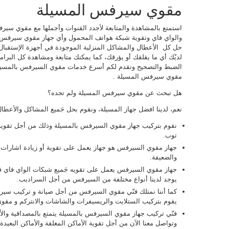
مقوي سيرفس المسيلة
استمتع بالمشاهدة والمتابعة لأجدد القنوات وأجملها مع مقوي سير
والواي فاي وتقوية شبكة هواتف المحمول وأي جهاز مقوي سيرفس مر
حل كل الأعطال والمشاكل المنزلية الموجودة في أجهزة الإستقبال
لديْك أي ما يقلقك أو يؤرقك، كما يمكنك متابعة ومشاهدة كل البرام
الضبط والتصحيح ونقدم لكم أسرع خدمات مقوي السيرفس بالمسيلة
مقوي سيرفس المسيلة .
هل تبحث عن مقوي سيرفس المسيلة ولم تجده؟
نعم، لدينا افضل جهاز المسيلة، ونقوم بحل جَميع المشاكل والأعطا
نقوم بتركيب جهاز مقوي السيرفس بالمسيلة وذلك من أجل تقوية
توب.
جهاز مقوي السيرفس هو جهاز يعمل على تقوية أو زيادة اشارات ال
والضعيفة.
جهاز مقوي السيرفس يعمل على تقويه جَميع شبكات الواي فاي في
يوجد لدينا أنواع مختلفة من السيرفس من أجل السراديب.
يقوم بتركيب الستلايت والريسيفرات والشاشات والانتركم و مقوي
فنّي تركيب جهاز مقوي السيرفس بالمسيلة يتمتع بالمصداقية والأما
وتواصل معنا الآن من أجل تقوية الأماكن المغلقة والأماكن البعيدة.