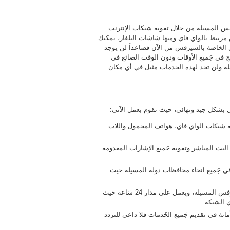
فس المسيلة من خلال تقوية شبكات الإنترنت
تبط بالواي فاي ومنها شاشات التلفاز، يمكنك
 الخاصة بالسيرفس من الآن فصاعداً لن يوجد
ج في جَميع الأوقات ودون الوقت الضائع في
 ولن تجد لهذه الخدمات مثيل في أي مكان
ل بشكل جيد ونهائي، حيث نقوم بعمل الآتي:
 شبكات الواي فاي، هواتف المحمول واللاب
بث المباشر وتقوية جَميع الإشارات المعدومة
 جَميع انحاء محافظات دولة المسيلة حيث
كما أننا نمتلك فنّي مقوي السيرفس من أجل صيانة و تركيب سيرفس المسيلة، ويعمل على مدار 24 سَاعة حيث
 الشبكة.
نة في تقديم جَميع الخَدمات فلا داعي للتردد