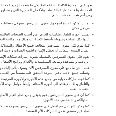
نحن على الجدارة الكاملة بصفة دائمة بكل ما نقدمه لجَميع عملائنا ال
الجدد فلدينا قائمة مليئة بالخدمات والأعمال المتميزة التي يستطيع
ومن أهم هذه الخَدمات التالي:
نمتلك أماكن عديدة لبيع جهاز مقوي السيرفس وبيع كل متطلبات الأعم
في كل مكان.
نمتلك أجهزة التلفاز وشاشات العرض من أحدث الصيحات العالمية
عليها بكل بساطة وسهولة بأبسط الإجراءات وذلك مع إمكانية التق
كما يقوم فنّي مقوي السيرفس بمعالجة جَميع الأعطال والمشا
المثال المسح التلقائي أو تعطل الإشارة لجَميع القنوات والإشارا
يقوم فنّي مقوي السيرفس بالمسيلة بتقوية إشارات شبكات الإنتر
الرياضية و مشاهدة ومتابعة المسلسلات والأفلام وبرامج الأطفال وا
عليك التواصل مع فنّي مقوي السيرفس الآن وسوف يأتي إليك دو
وتسليم جَميع الأعمال في الموعد المتفق عليه مسبقاً بين العميل 
كما توجد ماركات دولية من جَميع هذه الأجهزة والأجهزة المرتب
والتلفاز وذلك بالإضافة الى أجهزة الاستاند، وأيضاً حوامل لهذه ا
التقنيات الفنية.
كما أن فني مقوي السيرفس يقوم بتوفير جَميع قطع الغيار الأصل
المتهالكة والتالفة من هذه الأجهزة.
كما يمكن التواصل مع افضل فني مقوي السيرفس وسوف تجد كل م
قطع غيار مستوردة من الشركات الأم المصنعة .