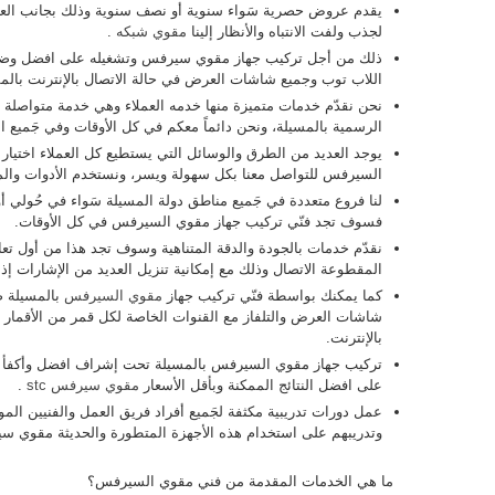
يقدم عروض حصرية سَواء سنوية أو نصف سنوية وذلك بجانب الع
لجذب ولفت الانتباه والأنظار إلينا
مقوي شبكه
.
ذلك من أجل تركيب جهاز مقوي سيرفس وتشغيله على افضل وضع
اللاب توب وجميع شاشات العرض في حالة الاتصال بالإنترنت بالم
نحن نقدّم خدمات متميزة منها خدمه العملاء وهي خدمة متواصلة د
الرسمية بالمسيلة، ونحن دائماً معكم في كل الأوقات وفي جَميع ا
يوجد العديد من الطرق والوسائل التي يستطيع كل العملاء اختيار
السيرفس للتواصل معنا بكل سهولة ويسر، ونستخدم الأدوات وال
لنا فروع متعددة في جَميع مناطق دولة المسيلة سَواء في حُولي أو
فسوف تجد فنّي تركيب جهاز مقوي السيرفس في كل الأوقات.
نقدّم خدمات بالجودة والدقة المتناهية وسوف تجد هذا من أول تع
المقطوعة الاتصال وذلك مع إمكانية تنزيل العديد من الإشارات إذ
كما يمكنك بواسطة فنّي تركيب جهاز
مقوي السيرفس
بالمسيلة ض
شاشات العرض والتلفاز مع القنوات الخاصة لكل قمر من الأقمار ا
بالإنترنت.
تركيب جهاز مقوي السيرفس بالمسيلة تحت إشراف افضل وأكفأ ا
على افضل النتائج الممكنة وبأقل الأسعار
مقوي سيرفس stc
.
عمل دورات تدريبية مكثفة لجَميع أفراد فريق العمل والفنيين ا
وتدريبهم على استخدام هذه الأجهزة المتطورة والحديثة مقوي س
ما هي الخدمات المقدمة من فني مقوي السيرفس؟