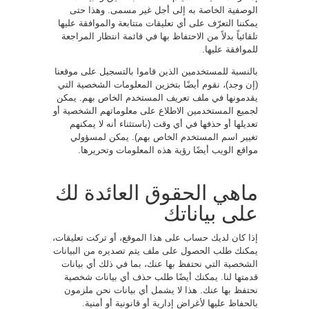
الوصفية الخاصة به إلى أجل غير مسمى. وهذا حتى
يمكننا التعرّف على أي تعليقات متتابعة والموافقة عليها
تلقائياً بدلاً من الاحتفاظ بها في قائمة انتظار المراجعة
للموافقة عليها.
بالنسبة للمستخدمين الذين قاموا بالتسجيل على موقعنا
(إن وجد)، نقوم أيضًا بتخزين المعلومات الشخصية التي
يقدمونها في ملف تعريف المستخدم الخاص بهم. يمكن
لجميع المستخدمين الاطلاع على معلوماتهم الشخصية أو
تعديلها أو حذفها في أي وقت (باستثناء أنه لا يمكنهم
تغيير اسم المستخدم الخاص بهم). يمكن لمسؤولي
مواقع الويب أيضًا رؤية هذه المعلومات وتحريرها.
ماهي الحقوق العائدة لك
على بياناتك
إذا كان لديك حساب على هذا الموقع، أو تركت تعليقات،
يمكنك طلب الحصول على ملف يتم تصديره من البيانات
الشخصية التي نحتفظ بها عنك، بما في ذلك أي بيانات
قدمتها لنا. يمكنك أيضًا طلب حذف أي بيانات شخصية
نحتفظ بها عنك. هذا لا يشمل أي بيانات نحن ملزمون
بالحفاظ عليها لأغراض إدارية أو قانونية أو أمنية.