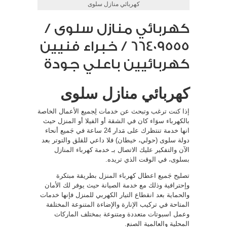
كهربائي منازل سلوى
كهربائي منازل سلوى /
66409555 / خبراء فنيين
كهربائيين باعلي جودة
كهربائي منازل سلوى
إذا كنت ترغب وتبحث عن خدمات لِجميع الأعمال الخاصة
بالكهرباء سوَاء كان في الشقة أو الفيلا أو المنزل حيث
انها خدمة تنتظرك على مَدار 24 ساعة في جَميع أنحاء
دولة سلوى (حولي، خيطان) فلا داعي للقلق والتوتر بعد
الآن والتفكير عليك الاتصال بـ خدمة كهرباء المنازل
بسلوى، في الوقت الذي تريده.
تصليح جَميع اعطال كهرباء المنزل بطريقة مبتكرة
وإحترافية وذلك مع خدمة الصيانة حيث يوفر لك الأمان
والحماية بعد انقطاع التيار الكهربي للمنزل فإنها خدمات
المتاحة في تركيب الإنارة والإضاءة المتنوعة المختلفة
وعمل اسبوتات متعددة ومتنوعة بمختلف الماركات
المحلية والعالمية الصنع.