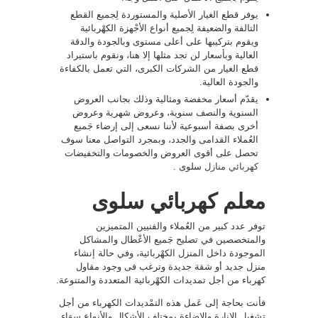
يوفر قطع الغيار الأصلية والمستوردة لِجميع القطع
التالفة والضعيفة لِجميع أنواع الأجْهزة الكهْربائية
ويقوم بتركيبها على أعلى مستوى وبالجودة والدقة
العالية وبأسعار لن تجد مثلها إلا هنا، ونقوم باستيراد
قطع الغيار من الشركات الكبرى، التي تعمل بالكفاءة
والجودة العالية.
يقدّم أسعار مخفضة ومثالية وذلك بجانب العروض
السنوية والنصف سنوية، وعروض شهرية وعروض
أخرى بصفة أسبوعية لأننا نسعى إلى إرضاء جَميع
العُملاء القدامى والجدد، وبمجرد التواصل معنا سوف
تحصل على أقوى العروض والخصومات والتخفيضات
كهربائي منازل
سلوى .
معلم كهربائي سلوى
توفر عدد كبير من العُملاء والفنيين المتميزين
والمتخصصين في تصليح جَميع الأعْطال والمشاكل
الموجودة داخل المنزل الكهْربائية، وفي حالة إنشاء
منزل جديد أو شقة جديدة وترغب فى وجود مقاول
كهرباء من أجل تمديدات الكهْربائية المتعددة والمتنوعة.
فأنت بحاجة إلى عَمل هذه التمْديدات الكهرباء من أجل
تشغيل الإنارة والإضاءة بمختلف الأشكال والأنواع سوَاء