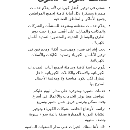
نسعى في توفير أفْضل كهربائي لأنه يقدّم خدمات
متميزة ومبتكرة بكل أمانة كاملة لِجميع المواطنين
لِجميع الأماكن والمناطق الصناعية.
يقدّم خدمات مختلفة ومتنوعة للمنشآت والشركات
والمكاتب والمنازل، على أفْضل صورة حيث نوفر
الطرق والوسائل الحديثة والمتطورة لتمديد أعْمال
الكهرباء.
تحت إشراف فنيين ومهندسين أكفاء ومحترفين في
توفير الأعْمال الكهرباء وتمديد الكابْلات والأسلاك
الكهربائية.
يقُوم بدراسة كافية وشاملة لِجميع آليات التمديدات
الكهربائية والأسلاك والكابلات الكهربائية داخل
المنازل لكي تكون مناسبة ولا وملائمة الأحمال
المدرج بها.
خدمات متميزة ومتوفرة على مدار اليوم عليكم
التواصل معنا نوفر الخَدمات والأعمال في أسرع
وقت ممكن وترسل فريق عمل متميز وسريع .
دراسة الأوضاع الخاصة بشبكات الكهرباء وتوفير
الصّيانة الدورية الممتازة بصفة دائمة سواء سنوية
ونصف سنوية.
ذلك لأننا نمتلك الخبرات على مدار السنوات الماضية