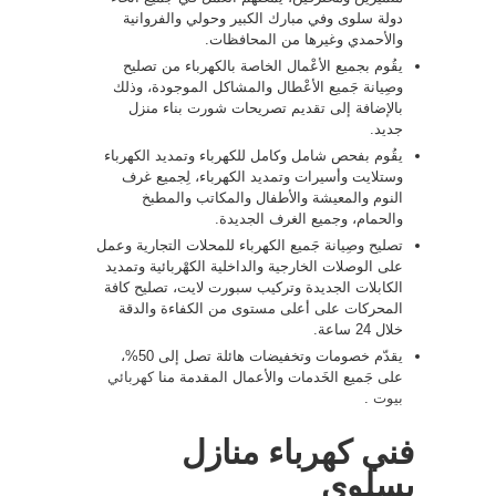
دولة سلوى وفي مبارك الكبير وحولي والفروانية
والأحمدي وغيرها من المحافظات.
يقُوم بجميع الأعْمال الخاصة بالكهرباء من تصليح
وصِيانة جَميع الأعْطال والمشاكل الموجودة، وذلك
بالإضافة إلى تقديم تصريحات شورت بناء منزل
جديد.
يقُوم بفحص شامل وكامل للكهرباء وتمديد الكهرباء
وستلايت وأسيرات وتمديد الكهرباء، لِجميع غرف
النوم والمعيشة والأطفال والمكاتب والمطبخ
والحمام، وجميع الغرف الجديدة.
تصليح وصِيانة جَميع الكهرباء للمحلات التجارية وعمل
على الوصلات الخارجية والداخلية الكهْربائية وتمديد
الكابلات الجديدة وتركيب سبورت لايت، تصليح كافة
المحركات على أعلى مستوى من الكفاءة والدقة
خلال 24 ساعة.
يقدّم خصومات وتخفيضات هائلة تصل إلى 50%،
على جَميع الخَدمات والأعمال المقدمة منا
كهربائي
بيوت
.
فني كهرباء منازل
بسلوى