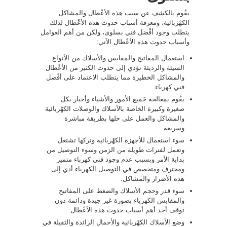
يقُوم بالكشف عن سبب هذه الأعْطال والمشاكل
الكهْربائية، ومعرفة أسباب حدوث هذه الأعْطال لذلك
يتطلب وجود أفْضل فني بسلوى، ولكن من أهم العوامل
وأسباب حدوث هذه الأعْطال الآتي:
استعمال المفاتيح والمقابس والأسلاك من الأنواع
السيئة والرديئة تؤدي إلى حدوث الكثير من الأعْطال
والمشاكل الخطيرة مما يتطلب الاعتماد على أفْضل
فني كهرباء
.
يقُوم بمعالجة جَميع الأمور والأشياء وأخبار بكل
صغيرة وكبيرة الخاصة بالأسلاك والوصلات الكهْربائية
والمشاكل والعمل على حلها بطريقة مباشرة
وسريعة.
سوء استعمال للأجهزة الكهْربائية وتركها تشتغل
وتعمل لفترات طويلة من الزمن وسوء التوصيل من
بداية الأمر وبسبب عدم وجود فني كهرباء متميز
ومحترف ومتخصص في التوصيل الكهرباء أدي إلى
هذه الأضرار والمشاكل.
سوء قدر وحجم الأسلاك والضغط على المفاتيح
والمقابس الكهرباء بصورة غير جيدة ودائمة دون
توقف أحد أهم أسباب حدوث هذه الأعْطال.
وضع الأسلاك الكهْربائية والأحمال الزائدة والثقيلة في