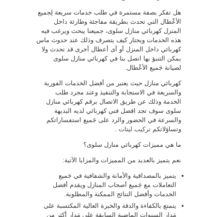
هل تفكر بصفة مستمرة في طلب خدمات سريعة لِجميع
الأعْطال التي تحدث بطريقة مفاجئة وطارئة داخل
المنزل كهربائي منازل سلوى، جميعنا يبحث ويرغب فيه
هذه الخدمات ويحتار كيف يتصرف وذلك عند حدوث ماس
كهربائي داخل المنزل أو أى أعطال أخرى قد تحدث ولا
يمكن التنبؤ بها اتصل بنا في كهربائي منازل سلوى
لصيانة جَميع الأعْطال.
كهربائي منازل حيث يعتبر من أفضل الخدمات الفورية
والسريعة في الاستجابة والتنفيذ وعند مجرد طلب
الخدمة وذلك عن طريق الاتصال برقم كهربائي منازل
سلوى سوف تجد افضل فني كهربائي لديه البديهة
والسرعة في الحضور والرد على جَميع استفساراتكم
وتساؤلاتكم
تركيب ليتات
.
ما هي مميزات كهربائي منازل سلوى؟
نعم يتميز بالعديد من المميزات والمزايا الآتية:
يتميز بالمصداقية والأمانة والشفافية في جَميع
التعاملات مع جَميع أصحاب المنازل ويقدم أفضل
الخدمات وأفضل النتائج الممكنة والمطلوبة.
يتمتع بالكفاءة والدقة والخبرة العالية المكتسبة على
مَدار السنوات الماضية السابقة على مَدار أكثر من