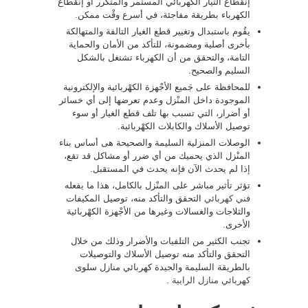
إنقطاع التيار الكهربائي المستمر والمتكرر أو إنقطاع
الكهرباء بطريقة مفاجئة، في أسرع وقْت ممكن.
يقُوم باستبدال وتغيير قطع الغيار التالفة والمتهالكة
بأخرى أصلية ومضمونة، للتأكد من الأمان والحماية
التامة، والتحقق من أن الكهرباء تشتغل بالشكل
السليم والصحيح.
للمحافظة على جَميع الأجْهزة الكهْربائية والإلكترونية
الموجودة داخل المنْزل وعدم تعرضها إلى أي خسائر
أو أضرار، التي تسبب بها تلف قطع الغيار أو سوء
توصيل الأسلاك والكابلات الكهْربائية.
الوصلات المنزلية السليمة والصحيحة هى أساس بناء
المنْزل الذي يحميك من أي ضرر أو مشاكل قد تقع،
إذا لم يحدث الآن فإنه يحدث في المستقبل.
تؤثر تأثير مباشر على المنْزل بالكامل، هذا ما يفعله
فني كهربائي
التحقق والتأكد منه، توصيل المكيفات
والثلاجات والغسالات وغيرها من الأجْهزة الكهْربائية
الأخرى.
تجنب الكثير من التلفيات والأضرار وذلك من خلال
التحقق والتأكد منه توصيل الأسلاك والتوصيلات
بالطريقة السليمة والجيدة كهربائي منازل سلوى
كهربائي منازل الرابية
.