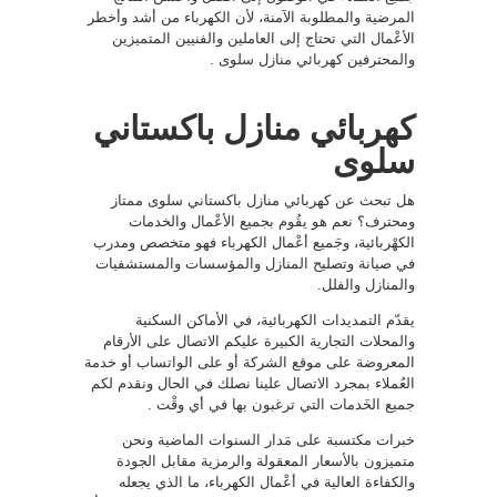
المرضية والمطلوبة الآمنة، لأن الكهرباء من أشد وأخطر
الأعْمال التي تحتاج إلى العاملين والفنيين المتميزين
والمحترفين كهربائي منازل سلوى .
كهربائي منازل باكستاني
سلوى
هل تبحث عن كهربائي منازل باكستاني سلوى ممتاز
ومحترف؟ نعم هو يقُوم بجميع الأعْمال والخدمات
الكهْربائية، وجَميع أعْمال الكهرباء فهو متخصص ومدرب
في صيانة وتصليح المنازل والمؤسسات والمستشفيات
والمنازل والفلل.
يقدّم التمديدات الكهربائية، في الأماكن السكنية
والمحلات التجارية الكبيرة عليكم الاتصال على الأرقام
المعروضة على موقع الشركة أو على الواتساب أو خدمة
العُملاء بمجرد الاتصال علينا نصلك في الحال ونقدم لكم
جميع الخَدمات التي ترغبون بها في أي وقْت .
خبرات مكتسبة على مَدار السنوات الماضية ونحن
متميزون بالأسعار المعقولة والرمزية مقابل الجودة
والكفاءة العالية في أعْمال الكهرباء، ما الذي يجعله