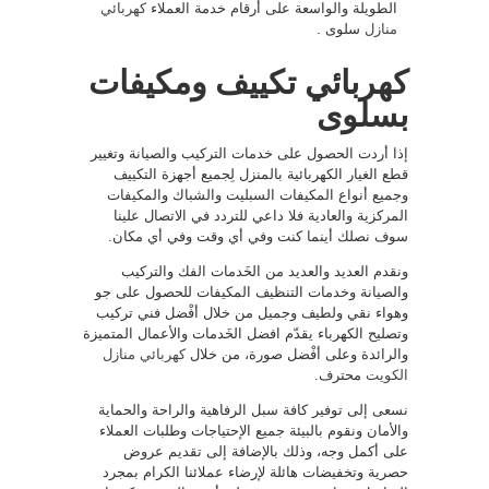
الطويلة والواسعة على أرقام خدمة العملاء
كهربائي
منازل
سلوى .
كهربائي تكييف ومكيفات
بسلوى
إذا أردت الحصول على خدمات التركيب والصيانة وتغيير
قطع الغيار الكهربائية بالمنزل لِجميع أجهزة التكييف
وجميع أنواع المكيفات السبليت والشباك والمكيفات
المركزية والعادية فلا داعي للتردد في الاتصال علينا
سوف نصلك أينما كنت وفي أي وقت وفي أي مكان.
ونقدم العديد والعديد من الخَدمات الفك والتركيب
والصيانة وخدمات التنظيف المكيفات للحصول على جو
وهواء نقي ولطيف وجميل من خلال أفْضل فني تركيب
وتصليح الكهرباء يقدّم افضل الخَدمات والأعمال المتميزة
والرائدة وعلى أفْضل صورة، من خلال
كهربائي منازل
الكويت
محترف.
نسعى إلى توفير كافة سبل الرفاهية والراحة والحماية
والأمان ونقوم بالبيئة جميع الإحتياجات وطلبات العملاء
على أكمل وجه، وذلك بالإضافة إلى تقديم عروض
حصرية وتخفيضات هائلة لإرضاء عملائنا الكرام بمجرد