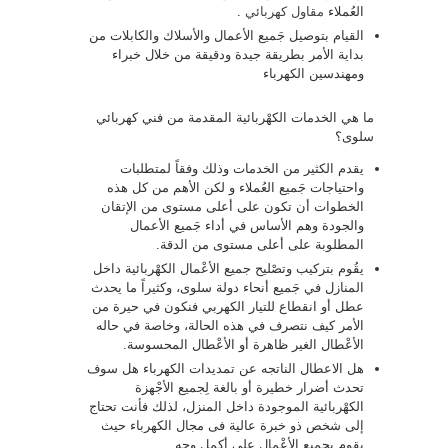
العُملاء
مقاول كهربائي
.
القيام بتوصيل جَميع الأعمال والأسلاك والكابلات من
بداية الأمر بطريقة جيدة ودقيقة من خلال خبراء
ومهندسين الكهرباء
ما هي الخدمات الكهْربائية المقدمة من فني كهربائي
سلوى؟
يقدم الكثير من الخدمات وذلك وفقاً لمتطلبات
واحتياجات جَميع العُملاء و لكن الأهم من كل هذه
الخطوات أن تكون على أعلى مستوى من الإتقان
والجودة وهم الأساس في أداء جَميع الأعمال
المطلوبة على أعلى مستوى من الدقة.
يقُوم بتركيب وتصْليح جميع الأعْمال الكهْربائية داخل
المنازل في جَميع أنحاء دولة سلوى، وكثيراً ما يحدث
عطل أو انقطاع للتيار الكهربي فنكون في حيرة من
الأمر كيف نتصرف في هذه الحالة، وخاصة في حاله
الأعْطال الغير ظاهرة أو الأعْطال المحسوسة.
هل الاعطال الناتجه عن تمديدات الكهرباء هل سوف
تحدث أضرار خطيرة أو بالغة لِجميع الأجْهزة
الكهْربائية الموجودة داخل المنزل، لذلك فأنت تحتاج
إلى شخص ذو خبرة عالية فى مجال الكهرباء حيث
يقوم بجميع الأعْمال على أكمل وجه.