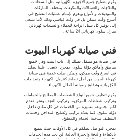
يقُوم بتصليح جَميع الأجْهزة الكهْربائية مثل السخانات
والثلاجات والغسالات والمكيفات بمختلف الماركات
والموديلات والأنواع ويقوم بإتمام عمليات التصليح في
أسرع وقْت ممكن بل في وقْت قياسي وذلك لأننا نسعى
إلى توفير كل سبل الراحة للعملاء والسيدات كهربائي
منازل سلوى
كهربائي 24 ساعة
.
فني صيانة كهرباء البيوت
فني صيانة هو متنقل يصلك إلى باب البيت وفي جَميع
مناطق وأماكن دوْلة سلوى، بمجرد الاتصال علينا نصلك
في اسرع وقْت ممكن، ويمكن طلب خدمة فني صيانة
كهرباء البيوت من أجل تصليح كنترول الكهرباء وتمديدات
الكهْربائية وتصْليح وصيانة أعْطال الكهرباء.
يقُوم تنظيف جَميع أنواع الشفاطات المطابخ والحمامات
وتركيب شفاطات المركزية، وتركيب النجف ونحن نقدم
لكم مجموعة متميزة من الخَدمات في كل مكان داخل
دوْلة سلوى، كما يقدّم تركيب وتْصليح المداخن وخدمات
التنظيف مدخنة الحمام والمطبخ.
بمجرد التواصل يصلكم في كل الأوقات حيث يتمتع
بالكفاءة والدقة والخبرة العالية، لن تجد هذه الخَدمات