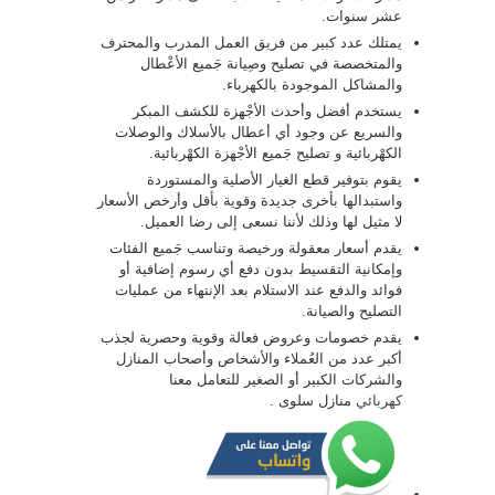
عشر سنوات.
يمتلك عدد كبير من فريق العمل المدرب والمحترف
والمتخصصة في تصليح وصِيانة جَميع الأعْطال
والمشاكل الموجودة بالكهرباء.
يستخدم أفضل وأحدث الأجْهزة للكشف المبكر
والسريع عن وجود أي أعطال بالأسلاك والوصلات
الكهْربائية و تصليح جَميع الأجْهزة الكهْربائية.
يقوم بتوفير قطع الغيار الأصلية والمستوردة
واستبدالها بأخرى جديدة وقوية بأقل وأرخص الأسعار
لا مثيل لها وذلك لأننا نسعى إلى رضا العميل.
يقدم أسعار معقولة ورخيصة وتناسب جَميع الفئات
وإمكانية التقسيط بدون دفع أي رسوم إضافية أو
فوائد والدفع عند الاستلام بعد الإنتهاء من عمليات
التصليح والصيانة.
يقدم خصومات وعروض فعالة وقوية وحصرية لجذب
أكبر عدد من العُملاء والأشخاص وأصحاب المنازل
والشركات الكبير أو الصغير للتعامل معنا
كهربائي
منازل سلوى .