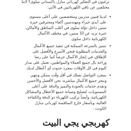
ترغبون في التفكير
كهربائي منازل باكستاني
سلوى؟ لأننا
مختلفين عن باقي الكهربائيين في الآتي:
لدينا فنيين مدربين ومتخصصين على أعلى مستوى
على أيدي خبراء ومهندسين أكفاء ومحترفين خبرة
سنين داخل دوْلة سلوى في أغلب المناطق والأماكن،
خبرة تزيد عن 10 سنين، في مختلف الأعْمال
الكهربائية داخل سلوى.
نتميز بالسرعة الممكنة في تنفيذ جميع الأعْمال
والخدمات المطلوبة فنحن الأسرع والأفضل على
الإطلاق، في إنجاز الأعْمال حرصاً كما على رضا
وراحة بال جميع العملاء والمواطنين، نعمل على مدار
اليوم في كل الأوقات بمجرد حدوث أي أعْطال لديك.
بمجرد التواصل نصلك في أقل وقْت ممكن وننهي
وننجز جميع الأعْمال مباشرة، نحن الأفضل والأحسن
ونقدم خدَمات بالجودة والتميز والدقة على أعلى
المستويات، لتصليح وصيانة جميع الأعطال والمشاكل
الكهربائية، وأيضاً تركيب الكهرباء ذو الدقة والكفاءة
العالية، وبأسعار خارج المنافسة
كهربائي منازل
الكويت
.
كهربجي يجي البيت