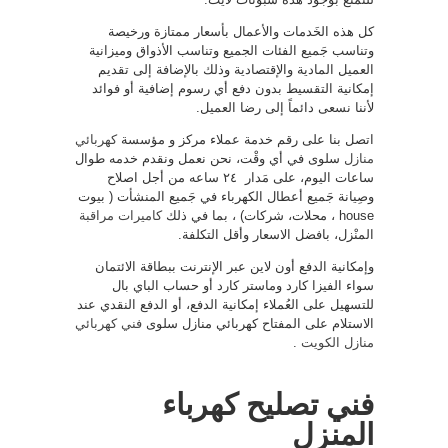
كل هذه الخَدمات والأعمال بأسعار ممتازة ورخيصة
وتناسب جَميع الفئات الجميع وتناسب الأذواق وميزانية
العميل المادية والإقتصادية وذلك بالإضافة إلى تقديم
إمكانية التقسيط بدون دفع أي رسوم إضافية أو فوائد
لأننا نسعى دائماً إلى رضا العميل.
اتصل بنا على رقم خدمة عملاء مركز و مؤسسة
كهربائي
منازل
سلوى في أي وقْت، نحن نعمل ونقدم خدمه طوال
ساعات اليوم، على مَدار ٢٤ ساعه من أجل اصلاح
وصِيانة جَميع أعطال الكهرباء في جَميع المنشأت ( بيوت
house ، محلات، شركات) ، بما في ذلك
كاميرات مراقبة
المنْزل، بافضل الاسعار وأقل التكلفة.
وإمكانية الدفع أون لاين عبر الإنترنت ببطاقة الائتمان
سواء الفيزا كارد وماستر كارد أو حساب الباي بال
للتسهيل على العُملاء إمكانية الدفع، أو الدفع النقدي عند
الاستلام على المفتاح كهربائي منازل سلوى
فني كهربائي
منازل الكويت
.
فني تصليح كهرباء
المنزل