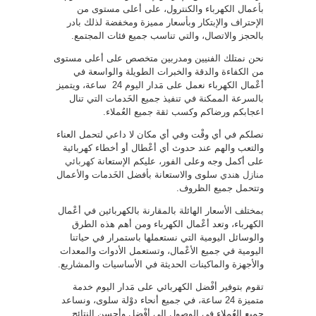
بأعمال الكهرباء والكنترول، على أعلى مستوى من
الإحتراف والإبتكار وبأسعار مميزة ومخفضة لذلك بادر
بالحجز والاتصال، والتي تناسب جميع فئات المجتمع.
نحن نمتلك الفنيين ومدربين متخصص على أعلى مستوى
من الكفاءة والدقة والخبرات الطويلة والواسعة في
أعْمال الكهرباء نعمل على مَدار اليوم 24 ساعة، ويتميز
بالسرعة الممكنة في تنفيذ جميع الخَدمات التي تنال
اعجابكم ورضاكم وكسب ثقة جميع العُملاء.
نصلكم في أي وقْت وفي أي مكان لا داعي لتحمل العناء
والتعب والهم عند حدوث أي أعْطال أو أخطاء كهربائية
على أكمل وجه وعلى الفور، عليكم الإستعانة
كهربائي
منازل هندي
سلوى والاستعانة بأفضل الخَدمات والأعمال
وتتحمل جميع الظروف.
بمختلف الأسعار الهائلة بالمقارنة بالكهربائين في أعْمال
الكهرباء، وتعد أعْمال الكهرباء ومن أهم هذه الطرق
والوسائل اليومية التي نستعملها باستمرار في حياتنا
اليومية في جميع الأعْمال، وتستعمل الأدوات والمعدات
والأجهزة والماكينات الحديثة في الأساسيات والمشاريع.
تقوم بتوفير أفْضل الكهربائي على مَدار اليوم خدمة
متميزة 24 ساعة، في جميع أنحاء دوْلة سلوى، ونساعد
جميع العُملاء في الوصول إلى أفْضل وأحسن النتائج