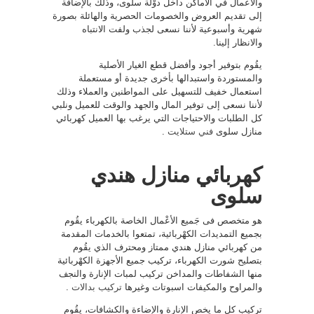
والأعمال في الأماكن داخل دوْلة سلوى، وذلك بالإضافة
إلى تقديم العروض والخصومات الحصرية والهائلة بصورة
شهرية وأسبوعية لأننا نسعى لجذب ولفت الانتباه
والانظار إلينا.
يقُوم بتوفير أجود وأفضل قطع الغيار الأصلية
والمستوردة واستبدالها بأخرى جديدة أو مستعملة
استعمال خفيف للتسهيل على المواطنين والعملاء وذلك
لأننا نسعى إلى توفير المال والجهد والوقت للعميل ونلبي
كل الطلبات والاحتياجات التي يرغب بها العميل كهربائي
منازل سلوى
فني ستلايت
.
كهربائي منازل هندي
سلوى
هو متخصص فى جَميع الأعْمال الخاصة بالكهرباء يقُوم
بجميع التمديدات الكهْربائية، تمتعوا بالخدمات المقدمة
من كهربائي منازل هندي ممتاز ومحترف الذي يقُوم
بتصليح شورت الكهرباء، تركيب جميع الأجهزة الكهْربائية
منها الشفاطات والمداخن تركيب لمبات الإنارة والنجف
والمراوح والمكيفات اسبوتات وغيرها
تركيب بدالات
.
تركيب كل ما يخص الإنارة والإضاءة والكشافات، يقُوم