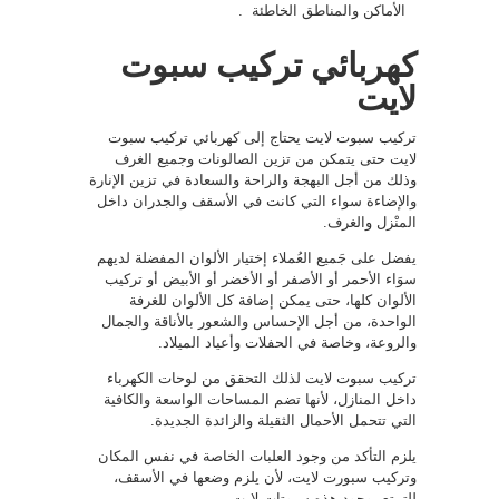
الأماكن والمناطق الخاطئة .
كهربائي تركيب سبوت
لايت
تركيب سبوت لايت يحتاج إلى كهربائي تركيب سبوت
لايت حتى يتمكن من تزين الصالونات وجميع الغرف
وذلك من أجل البهجة والراحة والسعادة في تزين الإنارة
والإضاءة سواء التي كانت في الأسقف والجدران داخل
المنْزل والغرف.
يفضل على جَميع العُملاء إختيار الألوان المفضلة لديهم
سوَاء الأحمر أو الأصفر أو الأخضر أو الأبيض أو تركيب
الألوان كلها، حتى يمكن إضافة كل الألوان للغرفة
الواحدة، من أجل الإحساس والشعور بالأناقة والجمال
والروعة، وخاصة في الحفلات وأعياد الميلاد.
تركيب سبوت لايت لذلك التحقق من لوحات الكهرباء
داخل المنازل، لأنها تضم المساحات الواسعة والكافية
التي تتحمل الأحمال الثقيلة والزائدة الجديدة.
يلزم التأكد من وجود العلبات الخاصة في نفس المكان
وتركيب سبورت لايت، لأن يلزم وضعها في الأسقف،
للتمتع بوجود هذه سبوتات لايت.