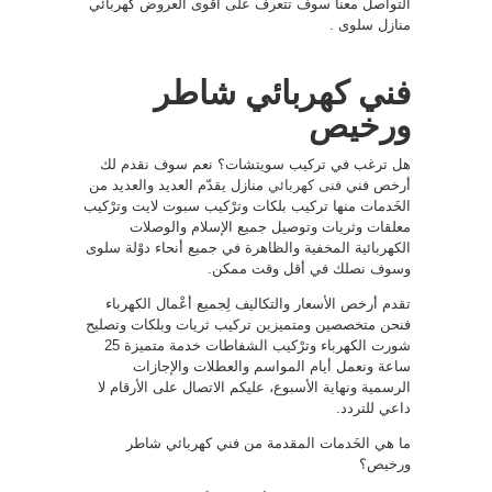
التواصل معنا سوف تتعرف على أقوى العروض كهربائي
منازل سلوى .
فني كهربائي شاطر
ورخيص
هل ترغب في تركيب سويتشات؟ نعم سوف نقدم لك
أرخص فني
فنى كهربائي
منازل يقدّم العديد والعديد من
الخَدمات منها تركيب بلكات وترْكيب سبوت لايت وترْكيب
معلقات وثريات وتوصيل جميع الإسلام والوصلات
الكهربائية المخفية والظاهرة في جميع أنحاء دوْلة سلوى
وسوف نصلك في أقل وقت ممكن.
تقدم أرخص الأسعار والتكاليف لِجميع أعْمال الكهرباء
فنحن متخصصين ومتميزين تركيب ثريات وبلكات وتصليح
شورت الكهرباء وترْكيب الشفاطات خدمة متميزة 25
ساعة ونعمل أيام المواسم والعطلات والإجازات
الرسمية ونهاية الأسبوع، عليكم الاتصال على الأرقام لا
داعي للتردد.
ما هي الخَدمات المقدمة من فني كهربائي شاطر
ورخيص؟