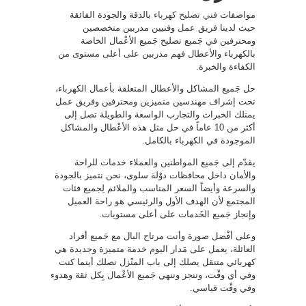
مواصفات
فني تصليح كهرباء
بالدقة والجودة الفائقة
حيث لدينا فريق عمل وفنيين مدربين متخصصين
ومحترفين في جَميع تصليح جَميع الأعْمال الخاصة
بالكهرباء والأعطال فهم مدربين على أعلى مستوى من
الكفاءة والخبرة.
حل جَميع المشاكل والأعطال المتعلقة بأعمال الكهرباء،
تحت إشراف مهندسين متميزين ومحترفين وفريق عمل
يمتلك الخبرات والتجارب الواسعة والطويلة تصل إلى
أكثر من 10 عاماً في حل مثل هذه الأعْطال والمشاكل
الموجودة في الكهرباء بالكامل.
يقدّم إلى جَميع المواطنين والعملاء خدمات للراحة
والأمان داخل محافظات دوْلة سلوى، نحن نتميز بالجودة
والسرعة وأيضاً السعر المناسب والملائم لِجميع فئات
المجتمع لأن الهدف الأول والرئيسي هو راحة العميل
وإنجاز جَميع الخَدمات على أعلى مستويات.
وعلى أفْضل صورة وأنت مرتاح البال مع جَميع أفراد
العائلة، يعمل على مَدار اليوم خدمة متميزة وجديدة هي
كهربائي متنقل يصلك إلى باب المنْزل نصلك أينما كنت
وفي أي وقْت، وننجز وننهي جَميع الأعْمال بِكل ثقة وهدوء
وفي وقْت قياسي.