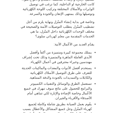
كانت الخارجية او الداخلية، كما ترغب في توصيل
الوايرات والأسلاك المختلفة وتركيب اللوحة الكهْربائية
وتوصيلها وذلك بمنتهى الإتقان والجودة والسرعة.
وخاصة في بداية إنشاء المنْزل ونهاية يلزم من أجل
تشطيب المنْزل يتطلب التوصيلات الآمنة والصحيحة في
مختلف الوحدات الكهْربائية داخل المنْزل، ما هي
الخدمات المقدمة من
معلم كهربائي
سلوى؟
يقدّم العديد من الأعْمال الآتية:
يمتلك مجموعة كبيرة ومتميزة من أكفأ وأفضل
الأيدي العاملة الماهرة والمتميزة وذلك تحت إشراف
مهندسين وخبراء محترفين في أعمال الكهرباء.
يستخدم أفضل الأدوات والمعدات والماكينات الحديثة
للتعرف على طرق التوصيل الأسلاك الكهْربائية
والكابلات والتمديدات بالجودة والدقة المتناهية.
تستعمل الطرق والوسائل والتقنيات الكمبيوتر
والبرامج للحصول على نتائج سوف تبهرك في جَميع
الأعْمال وخاصة الإضاءة والإنارة لكي تتباهي أمام
الأصدقاء والأقرباء والجيران.
يقُوم بعمل الصيانة بطريق شاملة وكاملة لِجميع
كهرباء المنْزل وحل جَميع المشاكل والأعطال بسبب