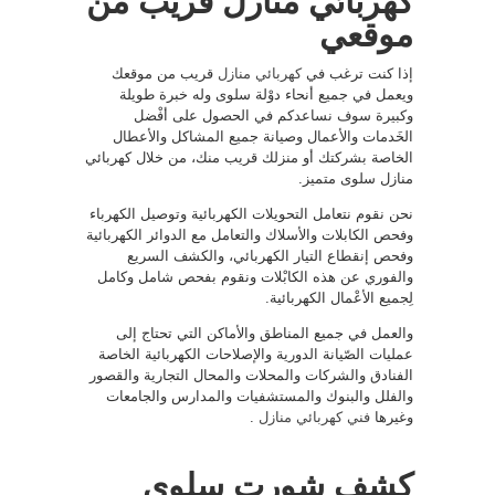
كهربائي منازل قريب من
موقعي
إذا كنت ترغب في
كهربائي منازل
قريب من موقعك
ويعمل في جميع أنحاء دوْلة سلوى وله خبرة طويلة
وكبيرة سوف نساعدكم في الحصول على أفْضل
الخَدمات والأعمال وصيانة جميع المشاكل والأعطال
الخاصة بشركتك أو منزلك قريب منك، من خلال كهربائي
منازل سلوى متميز.
نحن نقوم نتعامل التحويلات الكهربائية وتوصيل الكهرباء
وفحص الكابلات والأسلاك والتعامل مع الدوائر الكهربائية
وفحص إنقطاع التيار الكهربائي، والكشف السريع
والفوري عن هذه الكابْلات ونقوم بفحص شامل وكامل
لِجميع الأعْمال الكهربائية.
والعمل في جميع المناطق والأماكن التي تحتاج إلى
عمليات الصّيانة الدورية والإصلاحات الكهربائية الخاصة
الفنادق والشركات والمحلات والمحال التجارية والقصور
والفلل والبنوك والمستشفيات والمدارس والجامعات
وغيرها
فني كهربائي منازل
.
كشف شورت سلوى