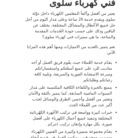
فني كهرباء سلوى
يعتبر من أفضل وأكفأ المعلمين الكهرباء داخل دوْلة
سلوى ويقدم خدمة 24 ساعة وعلى مَدار اليَوم من أجل
حل جَميع الأعْطال والمشاكل المختلفة، يختلف عن
الباقين وذلك على حسب جودة الخَدمات المقدمة
والمتاحة، ما هي مميزات
فني كهرباء
سلوى؟
نعم يتميز بالعديد من الامتيازات ومنها أهم هذه المزايا
الآتي:
يقدّم خدمة العُملاء حيث يقُوم فريق العمل أو أحد
مناديب للرد على جَميع أسئلتكم واستفساراتكم
وسرعة الاستجابة الفورية والسريعة، وتلبية كافة
رغباتكم وطلباتكم.
يتمتع بالخبرة والكفاءة الكافية المكتسبة على مَدار
السنوات الماضية السابقة، كما يتميز بالثقة والأمان
وتعتبر من أفضل وأحسن الطرق والوسائل لجذب
أكبر عدد من العُملاء الجدد.
خبرات كبيرة وواسعة في تركيب الأجْهزة الكهْربائية
المختلفة وتنفيذ جَميع أعمال الكهرباء على أفضل
صورة، بكل مهارة وإتقان
تركيب انتركم
.
يقدّم مجموعة متميزة وكبيرة من الفنيين الكهرباء
متميزين ومحترفين، يمكنهم العمل في جَميع أنحاء