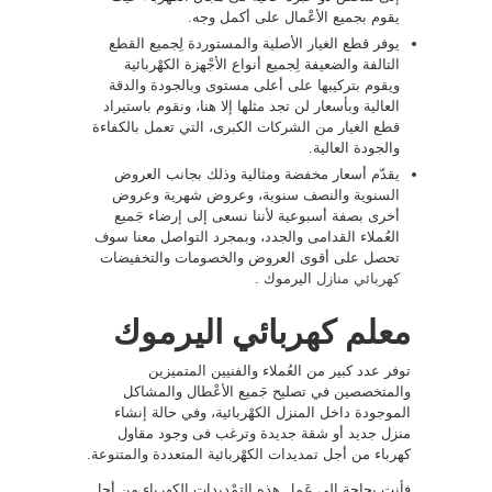
يقوم بجميع الأعْمال على أكمل وجه.
يوفر قطع الغيار الأصلية والمستوردة لِجميع القطع
التالفة والضعيفة لِجميع أنواع الأجْهزة الكهْربائية
ويقوم بتركيبها على أعلى مستوى وبالجودة والدقة
العالية وبأسعار لن تجد مثلها إلا هنا، ونقوم باستيراد
قطع الغيار من الشركات الكبرى، التي تعمل بالكفاءة
والجودة العالية.
يقدّم أسعار مخفضة ومثالية وذلك بجانب العروض
السنوية والنصف سنوية، وعروض شهرية وعروض
أخرى بصفة أسبوعية لأننا نسعى إلى إرضاء جَميع
العُملاء القدامى والجدد، وبمجرد التواصل معنا سوف
تحصل على أقوى العروض والخصومات والتخفيضات
كهربائي منازل
اليرموك .
معلم كهربائي اليرموك
توفر عدد كبير من العُملاء والفنيين المتميزين
والمتخصصين في تصليح جَميع الأعْطال والمشاكل
الموجودة داخل المنزل الكهْربائية، وفي حالة إنشاء
منزل جديد أو شقة جديدة وترغب فى وجود مقاول
كهرباء من أجل تمديدات الكهْربائية المتعددة والمتنوعة.
فأنت بحاجة إلى عَمل هذه التمْديدات الكهرباء من أجل