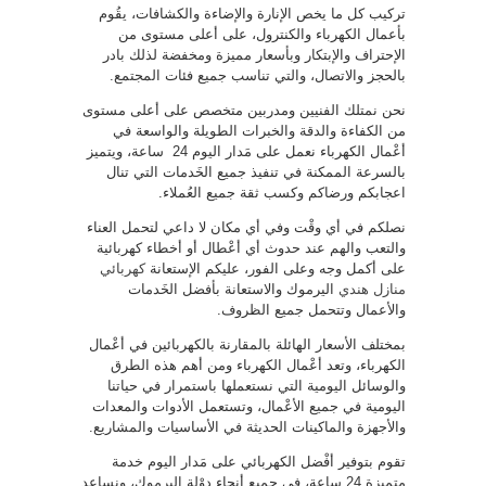
تركيب كل ما يخص الإنارة والإضاءة والكشافات، يقُوم
بأعمال الكهرباء والكنترول، على أعلى مستوى من
الإحتراف والإبتكار وبأسعار مميزة ومخفضة لذلك بادر
بالحجز والاتصال، والتي تناسب جميع فئات المجتمع.
نحن نمتلك الفنيين ومدربين متخصص على أعلى مستوى
من الكفاءة والدقة والخبرات الطويلة والواسعة في
أعْمال الكهرباء نعمل على مَدار اليوم 24 ساعة، ويتميز
بالسرعة الممكنة في تنفيذ جميع الخَدمات التي تنال
اعجابكم ورضاكم وكسب ثقة جميع العُملاء.
نصلكم في أي وقْت وفي أي مكان لا داعي لتحمل العناء
والتعب والهم عند حدوث أي أعْطال أو أخطاء كهربائية
على أكمل وجه وعلى الفور، عليكم الإستعانة
كهربائي
منازل هندي
اليرموك والاستعانة بأفضل الخَدمات
والأعمال وتتحمل جميع الظروف.
بمختلف الأسعار الهائلة بالمقارنة بالكهربائين في أعْمال
الكهرباء، وتعد أعْمال الكهرباء ومن أهم هذه الطرق
والوسائل اليومية التي نستعملها باستمرار في حياتنا
اليومية في جميع الأعْمال، وتستعمل الأدوات والمعدات
والأجهزة والماكينات الحديثة في الأساسيات والمشاريع.
تقوم بتوفير أفْضل الكهربائي على مَدار اليوم خدمة
متميزة 24 ساعة، في جميع أنحاء دوْلة اليرموك، ونساعد