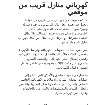
كهربائي منازل قريب من
موقعي
إذا كنت ترغب في
كهربائي منازل
قريب من موقعك
ويعمل في جميع أنحاء دوْلة اليرموك وله خبرة طويلة
وكبيرة سوف نساعدكم في الحصول على أفْضل
الخَدمات والأعمال وصيانة جميع المشاكل والأعطال
الخاصة بشركتك أو منزلك قريب منك، من خلال كهربائي
منازل اليرموك متميز.
نحن نقوم نتعامل التحويلات الكهربائية وتوصيل الكهرباء
وفحص الكابلات والأسلاك والتعامل مع الدوائر الكهربائية
وفحص إنقطاع التيار الكهربائي، والكشف السريع
والفوري عن هذه الكابْلات ونقوم بفحص شامل وكامل
لِجميع الأعْمال الكهربائية.
والعمل في جميع المناطق والأماكن التي تحتاج إلى
عمليات الصّيانة الدورية والإصلاحات الكهربائية الخاصة
الفنادق والشركات والمحلات والمحال التجارية والقصور
والفلل والبنوك والمستشفيات والمدارس والجامعات
وغيرها
فني كهربائي منازل
.