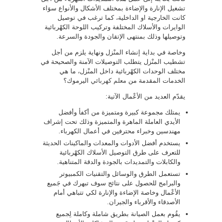
تشغيل الإنارة والإضاءة بمختلف الأشكال والأنواع سوَاء
كانت الخارجية او الداخلية، كما ترغب في توصيل
الوايرات والأسلاك المختلفة وتركيب اللوحة الكهْربائية
وتوصيلها وذلك بمنتهى الإتقان والجودة والسرعة.
وخاصة في بداية إنشاء المنْزل ونهاية يلزم من أجل
تشطيب المنْزل يتطلب التوصيلات الآمنة والصحيحة في
مختلف الوحدات الكهْربائية داخل المنْزل، ما هي
الخدمات المقدمة من
معلم كهربائي
اليرموك؟
يقدّم العديد من الأعْمال الآتية:
يمتلك مجموعة كبيرة ومتميزة من أكفأ وأفضل
الأيدي العاملة الماهرة والمتميزة وذلك تحت إشراف
مهندسين وخبراء محترفين في أعمال الكهرباء.
يستخدم أفضل الأدوات والمعدات والماكينات الحديثة
للتعرف على طرق التوصيل الأسلاك الكهْربائية
والكابلات والتمديدات بالجودة والدقة المتناهية.
تستعمل الطرق والوسائل والتقنيات الكمبيوتر
والبرامج للحصول على نتائج سوف تبهرك في جَميع
الأعْمال وخاصة الإضاءة والإنارة لكي تتباهي أمام
الأصدقاء والأقرباء والجيران.
يقُوم بعمل الصيانة بطريق شاملة وكاملة لِجميع