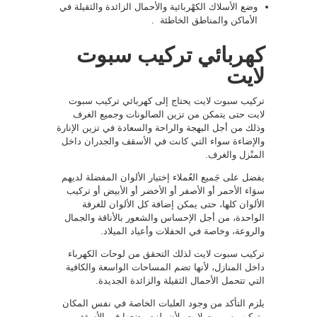
وضع الأسلاك الكهْربائية والأحمال الزائدة والثقيلة في
الأماكن والمناطق الخاطئة .
كهربائي تركيب سبوت
لايت
تركيب سبوت لايت يحتاج إلى كهربائي تركيب سبوت
لايت حتى يتمكن من تزين الصالونات وجميع الغرف
وذلك من أجل البهجة والراحة والسعادة في تزين الإنارة
والإضاءة سواء التي كانت في الأسقف والجدران داخل
المنْزل والغرف.
يفضل على جَميع العُملاء إختيار الألوان المفضلة لديهم
سوَاء الأحمر أو الأصفر أو الأخضر أو الأبيض أو تركيب
الألوان كلها، حتى يمكن إضافة كل الألوان للغرفة
الواحدة، من أجل الإحساس والشعور بالأناقة والجمال
والروعة، وخاصة في الحفلات وأعياد الميلاد.
تركيب سبوت لايت لذلك التحقق من لوحات الكهرباء
داخل المنازل، لأنها تضم المساحات الواسعة والكافية
التي تتحمل الأحمال الثقيلة والزائدة الجديدة.
يلزم التأكد من وجود العلبات الخاصة في نفس المكان
وتركيب سبورت لايت، لأن يلزم وضعها في الأسقف،