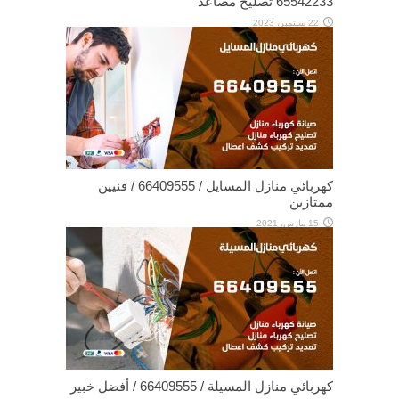
65542233 تصليح مصاعد
22 سبتمبر، 2023
كهربائي منازل المسايل / 66409555 / فنيين
ممتازين
15 مارس، 2021
كهربائي منازل المسيلة / 66409555 / أفضل خبير