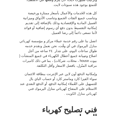
للتمتع بوجود هذه سبوتات لايت.
كل هذه الخَدمات والأعمال بأسعار ممتازة ورخيصة
وتناسب جَميع الفئات الجميع وتناسب الأذواق وميزانية
العميل المادية والإقتصادية وذلك بالإضافة إلى تقديم
إمكانية التقسيط بدون دفع أي رسوم إضافية أو فوائد
لأننا نسعى دائماً إلى رضا العميل.
اتصل بنا على رقم خدمة عملاء مركز و مؤسسة
كهربائي
منازل
اليرموك في أي وقْت، نحن نعمل ونقدم خدمه
طوال ساعات اليوم، على مَدار ٢٤ ساعه من أجل
اصلاح وصِيانة جَميع أعطال الكهرباء في جَميع المنشأت (
بيوت house ، محلات، شركات) ، بما في ذلك
كاميرات
مراقبة
المنْزل، بافضل الاسعار وأقل التكلفة.
وإمكانية الدفع أون لاين عبر الإنترنت ببطاقة الائتمان
سواء الفيزا كارد وماستر كارد أو حساب الباي بال
للتسهيل على العُملاء إمكانية الدفع، أو الدفع النقدي عند
الاستلام على المفتاح كهربائي منازل اليرموك
فني
كهربائي منازل الكويت
.
فني تصليح كهرباء