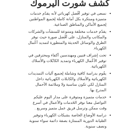
كشف شورت اليرموك
نسعى في توفير أفْضل كهربائي لأنه يقدّم خدمات
متميزة ومبتكرة بكل أمانة كاملة لِجميع المواطنين
لِجميع الأماكن والمناطق الصناعية.
يقدّم خدمات مختلفة ومتنوعة للمنشآت والشركات
والمكاتب والمنازل، على أفْضل صورة حيث نوفر
الطرق والوسائل الحديثة والمتطورة لتمديد أعْمال
الكهرباء.
تحت إشراف فنيين ومهندسين أكفاء ومحترفين في
توفير الأعْمال الكهرباء وتمديد الكابْلات والأسلاك
الكهربائية.
يقُوم بدراسة كافية وشاملة لِجميع آليات التمديدات
الكهربائية والأسلاك والكابلات الكهربائية داخل
المنازل لكي تكون مناسبة ولا وملائمة الأحمال
المدرج بها.
خدمات متميزة ومتوفرة على مدار اليوم عليكم
التواصل معنا نوفر الخَدمات والأعمال في أسرع
وقت ممكن وترسل فريق عمل متميز وسريع .
دراسة الأوضاع الخاصة بشبكات الكهرباء وتوفير
الصّيانة الدورية الممتازة بصفة دائمة سواء سنوية
ونصف سنوية.