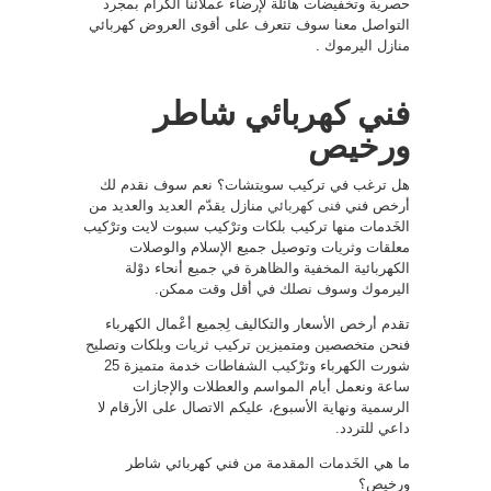
حصرية وتخفيضات هائلة لإرضاء عملائنا الكرام بمجرد
التواصل معنا سوف تتعرف على أقوى العروض كهربائي
منازل اليرموك .
فني كهربائي شاطر
ورخيص
هل ترغب في تركيب سويتشات؟ نعم سوف نقدم لك
أرخص فني
فنى كهربائي
منازل يقدّم العديد والعديد من
الخَدمات منها تركيب بلكات وترْكيب سبوت لايت وترْكيب
معلقات وثريات وتوصيل جميع الإسلام والوصلات
الكهربائية المخفية والظاهرة في جميع أنحاء دوْلة
اليرموك وسوف نصلك في أقل وقت ممكن.
تقدم أرخص الأسعار والتكاليف لِجميع أعْمال الكهرباء
فنحن متخصصين ومتميزين تركيب ثريات وبلكات وتصليح
شورت الكهرباء وترْكيب الشفاطات خدمة متميزة 25
ساعة ونعمل أيام المواسم والعطلات والإجازات
الرسمية ونهاية الأسبوع، عليكم الاتصال على الأرقام لا
داعي للتردد.
ما هي الخَدمات المقدمة من فني كهربائي شاطر
ورخيص؟