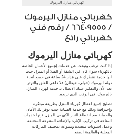
كهربائي منازل اليرموك
كهربائي منازل اليرموك
/ 66409555 / رقم فني
كهربائي رائع
كهربائي منازل اليرموك
إذا كنت ترغب وتبحث عن خدمات لِجميع الأعمال الخاصة
بالكهرباء سوَاء كان في الشقة أو الفيلا أو المنزل حيث
انها خدمة تنتظرك على مَدار 24 ساعة في جَميع أنحاء
دولة اليرموك (حولي، خيطان) فلا داعي للقلق والتوتر
بعد الآن والتفكير عليك الاتصال بـ خدمة كهرباء المنازل
باليرموك، في الوقت الذي تريده.
تصليح جَميع اعطال كهرباء المنزل بطريقة مبتكرة
وإحترافية وذلك مع خدمة الصيانة حيث يوفر لك الأمان
والحماية بعد انقطاع التيار الكهربي للمنزل فإنها خدمات
المتاحة في تركيب الإنارة والإضاءة المتنوعة المختلفة
وعمل اسبوتات متعددة ومتنوعة بمختلف الماركات
المحلية والعالمية الصنع.