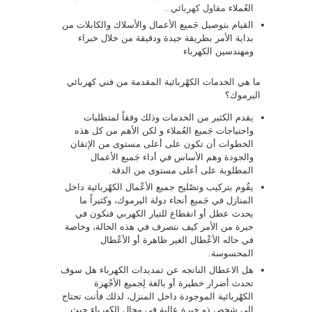
العُملاء
مقاول كهربائي
.
القيام بتوصيل جَميع الأعمال والأسلاك والكابلات من
بداية الأمر بطريقة جيدة ودقيقة من خلال خبراء
ومهندسين الكهرباء
ما هي الخدمات الكهْربائية المقدمة من فني كهربائي
اليرموك؟
يقدم الكثير من الخدمات وذلك وفقاً لمتطلبات
واحتياجات جَميع العُملاء و لكن الأهم من كل هذه
الخطوات أن تكون على أعلى مستوى من الإتقان
والجودة وهم الأساس في أداء جَميع الأعمال
المطلوبة على أعلى مستوى من الدقة.
يقُوم بتركيب وتصْليح جميع الأعْمال الكهْربائية داخل
المنازل في جَميع أنحاء دولة اليرموك، وكثيراً ما
يحدث عطل أو انقطاع للتيار الكهربي فنكون في
حيرة من الأمر كيف نتصرف في هذه الحالة، وخاصة
في حاله الأعْطال الغير ظاهرة أو الأعْطال
المحسوسة.
هل الاعطال الناتجه عن تمديدات الكهرباء هل سوف
تحدث أضرار خطيرة أو بالغة لِجميع الأجْهزة
الكهْربائية الموجودة داخل المنزل، لذلك فأنت تحتاج
إلى شخص ذو خبرة عالية فى مجال الكهرباء حيث