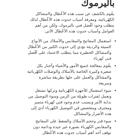
باليرموك
يقُوم بالكشف عن سبب هذه الأعْطال والمشاكل
الكهْربائية، ومعرفة أسباب حدوث هذه الأعْطال لذلك
يتطلب وجود أفْضل فني باليرموك، ولكن من أهم
العوامل وأسباب حدوث هذه الأعْطال الآتي:
استعمال المفاتيح والمقابس والأسلاك من الأنواع
السيئة والرديئة تؤدي إلى حدوث الكثير من الأعْطال
والمشاكل الخطيرة مما يتطلب الاعتماد على أفْضل
فني كهرباء
.
يقُوم بمعالجة جَميع الأمور والأشياء وأخبار بكل
صغيرة وكبيرة الخاصة بالأسلاك والوصلات الكهْربائية
والمشاكل والعمل على حلها بطريقة مباشرة
وسريعة.
سوء استعمال للأجهزة الكهْربائية وتركها تشتغل
وتعمل لفترات طويلة من الزمن وسوء التوصيل من
بداية الأمر وبسبب عدم وجود فني كهرباء متميز
ومحترف ومتخصص في التوصيل الكهرباء أدي إلى
هذه الأضرار والمشاكل.
سوء قدر وحجم الأسلاك والضغط على المفاتيح
والمقابس الكهرباء بصورة غير جيدة ودائمة دون
توقف أحد أهم أسباب حدوث هذه الأعْطال.