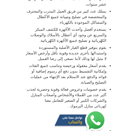
عشر سنوات.
يمتلك عدد كبير من فريق العمل المدرب والمحترف
والمتخصصة في تصليح وصِيانة جَميع الأعْطال
والمشاكل الموجودة بالكهرباء.
يستخدم أفضل وأحدث الأجْهزة للكشف المبكر
والسريع عن وجود أي أعطال بالأسلاك والوصلات
الكهْربائية و تصليح جَميع الأجْهزة الكهْربائية.
يقوم بتوفير قطع الغيار الأصلية والمستوردة
واستبدالها بأخرى جديدة وقوية بأقل وأرخص الأسعار
لا مثيل لها وذلك لأننا نسعى إلى رضا العميل.
يقدم أسعار معقولة ورخيصة وتناسب جَميع الفئات
وإمكانية التقسيط بدون دفع أي رسوم إضافية أو
فوائد والدفع عند الاستلام بعد الإنتهاء من عمليات
التصليح والصيانة.
يقدم خصومات وعروض فعالة وقوية وحصرية لجذب
أكبر عدد من العُملاء والأشخاص وأصحاب المنازل
والشركات الكبير أو الصغير للتعامل معنا
كهربائي
منازل اليرموك .