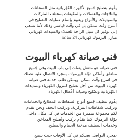
يقُوم بتصليح جَميع الأجْهزة الكهْربائية مثل السخانات
والثلاجات والغسالات والمكيفات بمختلف الماركات
والموديلات والأنواع ويقوم بإتمام عمليات التصليح في
أسرع وقْت ممكن بل في وقْت قياسي وذلك لأننا نسعى
إلى توفير كل سبل الراحة للعملاء والسيدات كهربائي
منازل اليرموك
كهربائي 24 ساعة
.
فني صيانة كهرباء البيوت
فني صيانة هو متنقل يصلك إلى باب البيت وفي جَميع
مناطق وأماكن دوْلة اليرموك، بمجرد الاتصال علينا نصلك
في اسرع وقْت ممكن، ويمكن طلب خدمة فني صيانة
كهرباء البيوت من أجل تصليح كنترول الكهرباء وتمديدات
الكهْربائية وتصْليح وصيانة أعْطال الكهرباء.
يقُوم تنظيف جَميع أنواع الشفاطات المطابخ والحمامات
وتركيب شفاطات المركزية، وتركيب النجف ونحن نقدم
لكم مجموعة متميزة من الخَدمات في كل مكان داخل
دوْلة اليرموك، كما يقدّم تركيب وتْصليح المداخن
وخدمات التنظيف مدخنة الحمام والمطبخ.
بمجرد التواصل يصلكم في كل الأوقات حيث يتمتع