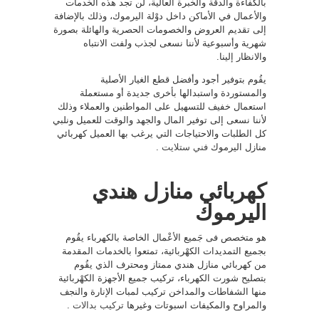
بالكفاءة والدقة والخبرة العالية، لن تجد هذه الخَدمات
والأعمال في الأماكن داخل دوْلة اليرموك، وذلك بالإضافة
إلى تقديم العروض والخصومات الحصرية والهائلة بصورة
شهرية وأسبوعية لأننا نسعى لجذب ولفت الانتباه
والانظار إلينا.
يقُوم بتوفير أجود وأفضل قطع الغيار الأصلية
والمستوردة واستبدالها بأخرى جديدة أو مستعملة
استعمال خفيف للتسهيل على المواطنين والعملاء وذلك
لأننا نسعى إلى توفير المال والجهد والوقت للعميل ونلبي
كل الطلبات والاحتياجات التي يرغب بها العميل كهربائي
منازل اليرموك
فني ستلايت
.
كهربائي منازل هندي
اليرموك
هو متخصص فى جَميع الأعْمال الخاصة بالكهرباء يقُوم
بجميع التمديدات الكهْربائية، تمتعوا بالخدمات المقدمة
من كهربائي منازل هندي ممتاز ومحترف الذي يقُوم
بتصليح شورت الكهرباء، تركيب جميع الأجهزة الكهْربائية
منها الشفاطات والمداخن تركيب لمبات الإنارة والنجف
والمراوح والمكيفات اسبوتات وغيرها
تركيب بدالات
.