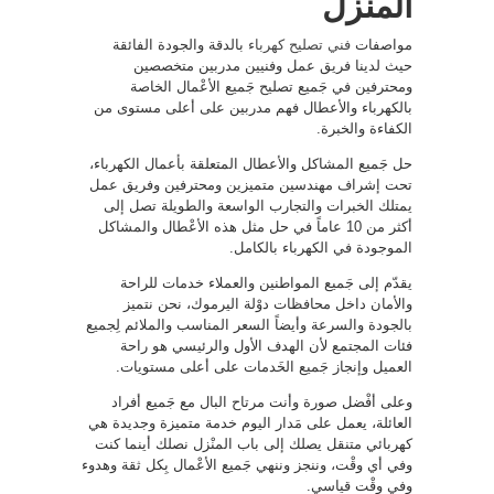
المنزل
مواصفات
فني تصليح كهرباء
بالدقة والجودة الفائقة
حيث لدينا فريق عمل وفنيين مدربين متخصصين
ومحترفين في جَميع تصليح جَميع الأعْمال الخاصة
بالكهرباء والأعطال فهم مدربين على أعلى مستوى من
الكفاءة والخبرة.
حل جَميع المشاكل والأعطال المتعلقة بأعمال الكهرباء،
تحت إشراف مهندسين متميزين ومحترفين وفريق عمل
يمتلك الخبرات والتجارب الواسعة والطويلة تصل إلى
أكثر من 10 عاماً في حل مثل هذه الأعْطال والمشاكل
الموجودة في الكهرباء بالكامل.
يقدّم إلى جَميع المواطنين والعملاء خدمات للراحة
والأمان داخل محافظات دوْلة اليرموك، نحن نتميز
بالجودة والسرعة وأيضاً السعر المناسب والملائم لِجميع
فئات المجتمع لأن الهدف الأول والرئيسي هو راحة
العميل وإنجاز جَميع الخَدمات على أعلى مستويات.
وعلى أفْضل صورة وأنت مرتاح البال مع جَميع أفراد
العائلة، يعمل على مَدار اليوم خدمة متميزة وجديدة هي
كهربائي متنقل يصلك إلى باب المنْزل نصلك أينما كنت
وفي أي وقْت، وننجز وننهي جَميع الأعْمال بِكل ثقة وهدوء
وفي وقْت قياسي.