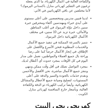
والكفاءة العالية في أعْمال الكهرباء، ما الذي يجعله
ترغبون في التفكير
كهربائي منازل باكستاني
اليرموك؟
لأننا مختلفين عن باقي الكهربائيين في الآتي:
لدينا فنيين مدربين ومتخصصين على أعلى مستوى
على أيدي خبراء ومهندسين أكفاء ومحترفين خبرة
سنين داخل دوْلة اليرموك في أغلب المناطق
والأماكن، خبرة تزيد عن 10 سنين، في مختلف
الأعْمال الكهربائية داخل اليرموك.
نتميز بالسرعة الممكنة في تنفيذ جميع الأعْمال
والخدمات المطلوبة فنحن الأسرع والأفضل على
الإطلاق، في إنجاز الأعْمال حرصاً كما على رضا
وراحة بال جميع العملاء والمواطنين، نعمل على مدار
اليوم في كل الأوقات بمجرد حدوث أي أعْطال لديك.
بمجرد التواصل نصلك في أقل وقْت ممكن وننهي
وننجز جميع الأعْمال مباشرة، نحن الأفضل والأحسن
ونقدم خدَمات بالجودة والتميز والدقة على أعلى
المستويات، لتصليح وصيانة جميع الأعطال والمشاكل
الكهربائية، وأيضاً تركيب الكهرباء ذو الدقة والكفاءة
العالية، وبأسعار خارج المنافسة
كهربائي منازل
الكويت
.
كهربجي يجي البيت