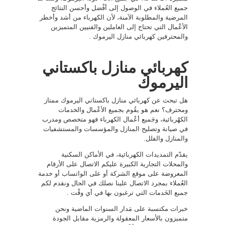
جميع العُملاء في الوصول إلى أفْضل وأحسن النتائج
المرضية والمطلوبة الآمنة، لأن الكهرباء من أشد وأخطر
الأعْمال التي تحتاج إلى العاملين والفنيين المتميزين
والمحترفين كهربائي منازل اليرموك .
كهربائي منازل باكستاني
اليرموك
هل تبحث عن كهربائي منازل باكستاني اليرموك ممتاز
ومحترف؟ نعم هو يقُوم بجميع الأعْمال والخدمات
الكهْربائية، وجَميع أعْمال الكهرباء فهو متخصص ومدرب
في صيانة وتصليح المنازل والمؤسسات والمستشفيات
والمنازل والفلل.
يقدّم التمديدات الكهربائية، في الأماكن السكنية
والمحلات التجارية الكبيرة عليكم الاتصال على الأرقام
المعروضة على موقع الشركة أو على الواتساب أو خدمة
العُملاء بمجرد الاتصال علينا نصلك في الحال ونقدم لكم
جميع الخَدمات التي ترغبون بها في أي وقْت .
خبرات مكتسبة على مَدار السنوات الماضية ونحن
متميزون بالأسعار المعقولة والرمزية مقابل الجودة