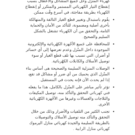
كهرباء المنْزل وحل جَميع المشاكل والأعطال بسبب
إنقطاع التيار الكهربائي المستمر والمتكرر أو إنقطاع
الكهرباء بطريقة مفاجئة، في أسرع وقْت ممكن.
يقُوم باستبدال وتغيير قطع الغيار التالفة والمتهالكة
بأخرى أصلية ومضمونة، للتأكد من الأمان والحماية
التامة، والتحقق من أن الكهرباء تشتغل بالشكل
السليم والصحيح.
للمحافظة على جَميع الأجْهزة الكهْربائية والإلكترونية
الموجودة داخل المنْزل وعدم تعرضها إلى أي خسائر
أو أضرار، التي تسبب بها تلف قطع الغيار أو سوء
توصيل الأسلاك والكابلات الكهْربائية.
الوصلات المنزلية السليمة والصحيحة هى أساس بناء
المنْزل الذي يحميك من أي ضرر أو مشاكل قد تقع،
إذا لم يحدث الآن فإنه يحدث في المستقبل.
تؤثر تأثير مباشر على المنْزل بالكامل، هذا ما يفعله
فني كهربائي
التحقق والتأكد منه، توصيل المكيفات
والثلاجات والغسالات وغيرها من الأجْهزة الكهْربائية
الأخرى.
تجنب الكثير من التلفيات والأضرار وذلك من خلال
التحقق والتأكد منه توصيل الأسلاك والتوصيلات
بالطريقة السليمة والجيدة كهربائي منازل اليرموك
كهربائي منازل الرابية
.