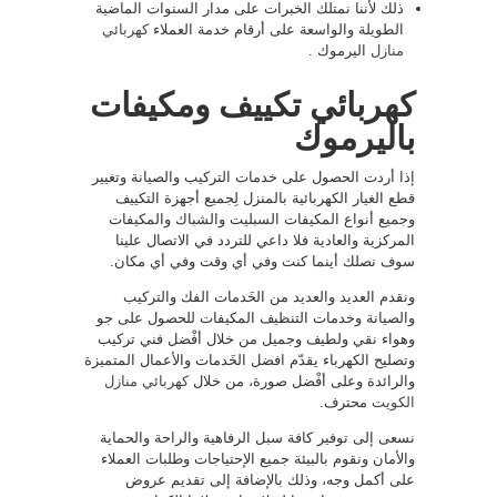
ذلك لأننا نمتلك الخبرات على مدار السنوات الماضية
الطويلة والواسعة على أرقام خدمة العملاء
كهربائي
منازل
اليرموك .
كهربائي تكييف ومكيفات
باليرموك
إذا أردت الحصول على خدمات التركيب والصيانة وتغيير
قطع الغيار الكهربائية بالمنزل لِجميع أجهزة التكييف
وجميع أنواع المكيفات السبليت والشباك والمكيفات
المركزية والعادية فلا داعي للتردد في الاتصال علينا
سوف نصلك أينما كنت وفي أي وقت وفي أي مكان.
ونقدم العديد والعديد من الخَدمات الفك والتركيب
والصيانة وخدمات التنظيف المكيفات للحصول على جو
وهواء نقي ولطيف وجميل من خلال أفْضل فني تركيب
وتصليح الكهرباء يقدّم افضل الخَدمات والأعمال المتميزة
والرائدة وعلى أفْضل صورة، من خلال
كهربائي منازل
الكويت
محترف.
نسعى إلى توفير كافة سبل الرفاهية والراحة والحماية
والأمان ونقوم بالبيئة جميع الإحتياجات وطلبات العملاء
على أكمل وجه، وذلك بالإضافة إلى تقديم عروض