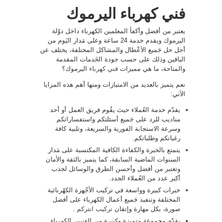
فني كهرباء اليرموك
يعتبر من أفضل وأكفأ المعلمين الكهرباء داخل دوْلة
اليرموك ويقدم خدمة 24 ساعة وعلى مَدار اليَوم من
أجل حل جَميع الأعْطال والمشاكل المختلفة، يختلف عن
الباقين وذلك على حسب جودة الخَدمات المقدمة
والمتاحة، ما هي مميزات
فني كهرباء
اليرموك؟
نعم يتميز بالعديد من الامتيازات ومنها أهم هذه المزايا
الآتي:
يقدّم خدمة العُملاء حيث يقُوم فريق العمل أو أحد
مناديب للرد على جَميع أسئلتكم واستفساراتكم
وسرعة الاستجابة الفورية والسريعة، وتلبية كافة
رغباتكم وطلباتكم.
يتمتع بالخبرة والكفاءة الكافية المكتسبة على مَدار
السنوات الماضية السابقة، كما يتميز بالثقة والأمان
وتعتبر من أفضل وأحسن الطرق والوسائل لجذب
أكبر عدد من العُملاء الجدد.
خبرات كبيرة وواسعة في تركيب الأجْهزة الكهْربائية
المختلفة وتنفيذ جَميع أعمال الكهرباء على أفضل
صورة، بكل مهارة وإتقان
تركيب انتركم
.
يقدّم مجموعة متميزة وكبيرة من الفنيين الكهرباء