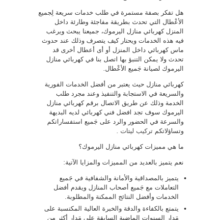
هل تفكر بصفة مستمرة في طلب خدمات سريعة لِجميع
الأعْطال التي تحدث بطريقة مفاجئة وطارئة داخل
المنزل كهربائي منازل اليرموك، جميعنا يبحث ويرغب
فيه هذه الخدمات ويحتار كيف يتصرف وذلك عند حدوث
ماس كهربائي داخل المنزل أو أى أعطال أخرى قد
تحدث ولا يمكن التنبؤ بها اتصل بنا في كهربائي منازل
اليرموك لصيانة جَميع الأعْطال.
كهربائي منازل حيث يعتبر من أفضل الخدمات الفورية
والسريعة في الاستجابة والتنفيذ وعند مجرد طلب
الخدمة وذلك عن طريق الاتصال برقم كهربائي منازل
اليرموك سوف تجد افضل فني كهربائي لديه البديهة
والسرعة في الحضور والرد على جَميع استفساراتكم
وتساؤلاتكم
تركيب ليتات
.
ما هي مميزات كهربائي منازل اليرموك؟
نعم يتميز بالعديد من المميزات والمزايا الآتية:
يتميز بالمصداقية والأمانة والشفافية في جَميع
التعاملات مع جَميع أصحاب المنازل ويقدم أفضل
الخدمات وأفضل النتائج الممكنة والمطلوبة.
يتمتع بالكفاءة والدقة والخبرة العالية المكتسبة على
مَدار السنوات الماضية السابقة على مَدار أكثر من