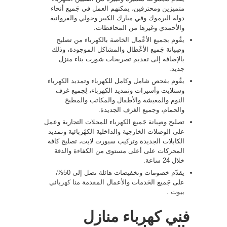
متميزين ومحترفين، يمكنهم العمل في جَميع أنحاء
دولة اليرموك وفي مبارك الكبير وحولي والفروانية
والأحمدي وغيرها من المحافظات.
يقُوم بجميع الأعْمال الخاصة بالكهرباء من تصليح
وصِيانة جَميع الأعْطال والمشاكل الموجودة، وذلك
بالإضافة إلى تقديم تصريحات شورت بناء منزل
جديد.
يقُوم بفحص شامل وكامل للكهرباء وتمديد الكهرباء
وستلايت وأسيرات وتمديد الكهرباء، لِجميع غرف
النوم والمعيشة والأطفال والمكاتب والمطبخ
والحمام، وجميع الغرف الجديدة.
تصليح وصِيانة جَميع الكهرباء للمحلات التجارية وعمل
على الوصلات الخارجية والداخلية الكهْربائية وتمديد
الكابلات الجديدة وتركيب سبورت لايت، تصليح كافة
المحركات على أعلى مستوى من الكفاءة والدقة
خلال 24 ساعة.
يقدّم خصومات وتخفيضات هائلة تصل إلى 50%،
على جَميع الخَدمات والأعمال المقدمة منا
كهربائي
بيوت
.
فني كهرباء منازل