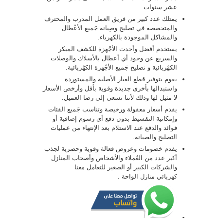
عشر سنوات.
يمتلك عدد كبير من فريق العمل المدرب والمحترف
والمتخصصة في تصليح وصِيانة جَميع الأعْطال
والمشاكل الموجودة بالكهرباء.
يستخدم أفضل وأحدث الأجْهزة للكشف المبكر
والسريع عن وجود أي أعطال بالأسلاك والوصلات
الكهْربائية و تصليح جَميع الأجْهزة الكهْربائية.
يقوم بتوفير قطع الغيار الأصلية والمستوردة
واستبدالها بأخرى جديدة وقوية بأقل وأرخص الأسعار
لا مثيل لها وذلك لأننا نسعى إلى رضا العميل.
يقدم أسعار معقولة ورخيصة وتناسب جَميع الفئات
وإمكانية التقسيط بدون دفع أي رسوم إضافية أو
فوائد والدفع عند الاستلام بعد الإنتهاء من عمليات
التصليح والصيانة.
يقدم خصومات وعروض فعالة وقوية وحصرية لجذب
أكبر عدد من العُملاء والأشخاص وأصحاب المنازل
والشركات الكبير أو الصغير للتعامل معنا
كهربائي
منازل الواحة .