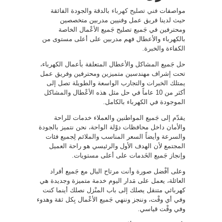
مواصفات
فني تصليح كهرباء
بالدقة والجودة الفائقة
حيث لدينا فريق عمل وفنيين مدربين متخصصين
ومحترفين في جَميع تصليح جَميع الأعْمال الخاصة
بالكهرباء والأعطال فهم مدربين على أعلى مستوى من
الكفاءة والخبرة.
حل جَميع المشاكل والأعطال المتعلقة بأعمال الكهرباء،
تحت إشراف مهندسين متميزين ومحترفين وفريق عمل
يمتلك الخبرات والتجارب الواسعة والطويلة تصل إلى
أكثر من 10 عاماً في حل مثل هذه الأعْطال والمشاكل
الموجودة في الكهرباء بالكامل.
يقدّم إلى جَميع المواطنين والعملاء خدمات للراحة
والأمان داخل محافظات دوْلة الواحة، نحن نتميز بالجودة
والسرعة وأيضاً السعر المناسب والملائم لِجميع فئات
المجتمع لأن الهدف الأول والرئيسي هو راحة العميل
وإنجاز جَميع الخَدمات على أعلى مستويات.
وعلى أفْضل صورة وأنت مرتاح البال مع جَميع أفراد
العائلة، يعمل على مَدار اليوم خدمة متميزة وجديدة هي
كهربائي متنقل يصلك إلى باب المنْزل نصلك أينما كنت
وفي أي وقْت، وننجز وننهي جَميع الأعْمال بِكل ثقة وهدوء
وفي وقْت قياسي.