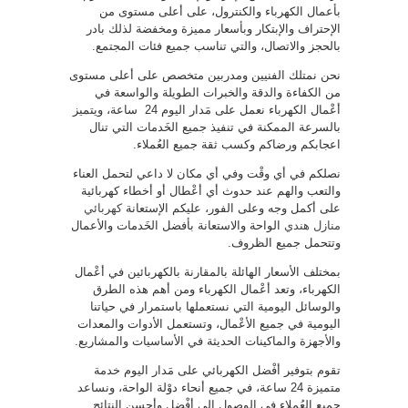
بأعمال الكهرباء والكنترول، على أعلى مستوى من
الإحتراف والإبتكار وبأسعار مميزة ومخفضة لذلك بادر
بالحجز والاتصال، والتي تناسب جميع فئات المجتمع.
نحن نمتلك الفنيين ومدربين متخصص على أعلى مستوى
من الكفاءة والدقة والخبرات الطويلة والواسعة في
أعْمال الكهرباء نعمل على مَدار اليوم 24 ساعة، ويتميز
بالسرعة الممكنة في تنفيذ جميع الخَدمات التي تنال
اعجابكم ورضاكم وكسب ثقة جميع العُملاء.
نصلكم في أي وقْت وفي أي مكان لا داعي لتحمل العناء
والتعب والهم عند حدوث أي أعْطال أو أخطاء كهربائية
على أكمل وجه وعلى الفور، عليكم الإستعانة
كهربائي
منازل هندي
الواحة والاستعانة بأفضل الخَدمات والأعمال
وتتحمل جميع الظروف.
بمختلف الأسعار الهائلة بالمقارنة بالكهربائين في أعْمال
الكهرباء، وتعد أعْمال الكهرباء ومن أهم هذه الطرق
والوسائل اليومية التي نستعملها باستمرار في حياتنا
اليومية في جميع الأعْمال، وتستعمل الأدوات والمعدات
والأجهزة والماكينات الحديثة في الأساسيات والمشاريع.
تقوم بتوفير أفْضل الكهربائي على مَدار اليوم خدمة
متميزة 24 ساعة، في جميع أنحاء دوْلة الواحة، ونساعد
جميع العُملاء في الوصول إلى أفْضل وأحسن النتائج