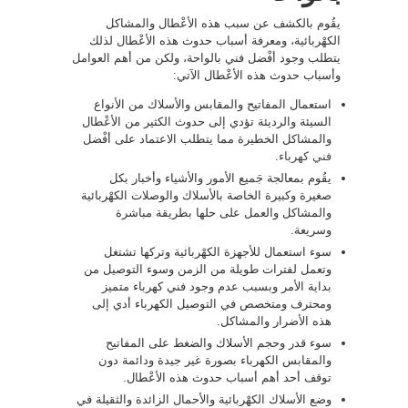
يقُوم بالكشف عن سبب هذه الأعْطال والمشاكل
الكهْربائية، ومعرفة أسباب حدوث هذه الأعْطال لذلك
يتطلب وجود أفْضل فني بالواحة، ولكن من أهم العوامل
وأسباب حدوث هذه الأعْطال الآتي:
استعمال المفاتيح والمقابس والأسلاك من الأنواع
السيئة والرديئة تؤدي إلى حدوث الكثير من الأعْطال
والمشاكل الخطيرة مما يتطلب الاعتماد على أفْضل
فني كهرباء
.
يقُوم بمعالجة جَميع الأمور والأشياء وأخبار بكل
صغيرة وكبيرة الخاصة بالأسلاك والوصلات الكهْربائية
والمشاكل والعمل على حلها بطريقة مباشرة
وسريعة.
سوء استعمال للأجهزة الكهْربائية وتركها تشتغل
وتعمل لفترات طويلة من الزمن وسوء التوصيل من
بداية الأمر وبسبب عدم وجود فني كهرباء متميز
ومحترف ومتخصص في التوصيل الكهرباء أدي إلى
هذه الأضرار والمشاكل.
سوء قدر وحجم الأسلاك والضغط على المفاتيح
والمقابس الكهرباء بصورة غير جيدة ودائمة دون
توقف أحد أهم أسباب حدوث هذه الأعْطال.
وضع الأسلاك الكهْربائية والأحمال الزائدة والثقيلة في