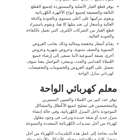
يوفر قطع الغيار الأصلية والمستوردة لِجميع القطع
التالفة والضعيفة لِجميع أنواع الأجْهزة الكهْربائية
ويقوم بتركيبها على أعلى مستوى وبالجودة والدقة
العالية وبأسعار لن تجد مثلها إلا هنا، ونقوم باستيراد
قطع الغيار من الشركات الكبرى، التي تعمل بالكفاءة
والجودة العالية.
يقدّم أسعار مخفضة ومثالية وذلك بجانب العروض
السنوية والنصف سنوية، وعروض شهرية وعروض
أخرى بصفة أسبوعية لأننا نسعى إلى إرضاء جَميع
العُملاء القدامى والجدد، وبمجرد التواصل معنا سوف
تحصل على أقوى العروض والخصومات والتخفيضات
كهربائي منازل
الواحة .
معلم كهربائي الواحة
توفر عدد كبير من العُملاء والفنيين المتميزين
والمتخصصين في تصليح جَميع الأعْطال والمشاكل
الموجودة داخل المنزل الكهْربائية، وفي حالة إنشاء
منزل جديد أو شقة جديدة وترغب فى وجود مقاول
كهرباء من أجل تمديدات الكهْربائية المتعددة والمتنوعة.
فأنت بحاجة إلى عَمل هذه التمْديدات الكهرباء من أجل
تشغيل الإنارة والإضاءة بمختلف الأشكال والأنواع سوَاء