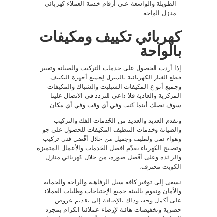
الطويلة والواسعة على أرقام خدمة العملاء
كهربائي
منازل
الواحة .
كهربائي تكييف ومكيفات
بالواحة
إذا أردت الحصول على خدمات التركيب والصيانة وتغيير
قطع الغيار الكهربائية بالمنزل لِجميع أجهزة التكييف
وجميع أنواع المكيفات السبليت والشباك والمكيفات
المركزية والعادية فلا داعي للتردد في الاتصال علينا
سوف نصلك أينما كنت وفي أي وقت وفي أي مكان.
ونقدم العديد والعديد من الخَدمات الفك والتركيب
والصيانة وخدمات التنظيف المكيفات للحصول على جو
وهواء نقي ولطيف وجميل من خلال أفْضل فني تركيب
وتصليح الكهرباء يقدّم افضل الخَدمات والأعمال المتميزة
والرائدة وعلى أفْضل صورة، من خلال
كهربائي منازل
الكويت
محترف.
نسعى إلى توفير كافة سبل الرفاهية والراحة والحماية
والأمان ونقوم بالبيئة جميع الإحتياجات وطلبات العملاء
على أكمل وجه، وذلك بالإضافة إلى تقديم عروض
حصرية وتخفيضات هائلة لإرضاء عملائنا الكرام بمجرد