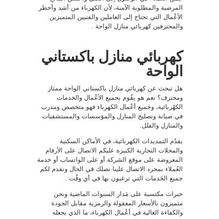
المرضية والمطلوبة الآمنة، لأن الكهرباء من أشد وأخطر
الأعْمال التي تحتاج إلى العاملين والفنيين المتميزين
والمحترفين كهربائي منازل الواحة .
كهربائي منازل باكستاني
الواحة
هل تبحث عن كهربائي منازل باكستاني الواحة ممتاز
ومحترف؟ نعم هو يقُوم بجميع الأعْمال والخدمات
الكهْربائية، وجَميع أعْمال الكهرباء فهو متخصص ومدرب
في صيانة وتصليح المنازل والمؤسسات والمستشفيات
والمنازل والفلل.
يقدّم التمديدات الكهربائية، في الأماكن السكنية
والمحلات التجارية الكبيرة عليكم الاتصال على الأرقام
المعروضة على موقع الشركة أو على الواتساب أو خدمة
العُملاء بمجرد الاتصال علينا نصلك في الحال ونقدم لكم
جميع الخَدمات التي ترغبون بها في أي وقْت .
خبرات مكتسبة على مَدار السنوات الماضية ونحن
متميزون بالأسعار المعقولة والرمزية مقابل الجودة
والكفاءة العالية في أعْمال الكهرباء، ما الذي يجعله