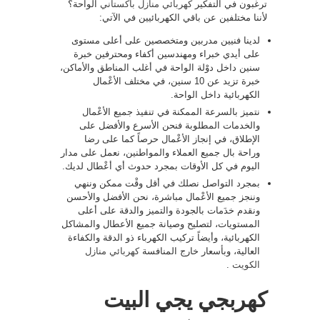
ترغبون في التفكير
كهربائي منازل باكستاني
الواحة؟
لأننا مختلفين عن باقي الكهربائيين في الآتي:
لدينا فنيين مدربين ومتخصصين على أعلى مستوى
على أيدي خبراء ومهندسين أكفاء ومحترفين خبرة
سنين داخل دوْلة الواحة في أغلب المناطق والأماكن،
خبرة تزيد عن 10 سنين، في مختلف الأعْمال
الكهربائية داخل الواحة.
نتميز بالسرعة الممكنة في تنفيذ جميع الأعْمال
والخدمات المطلوبة فنحن الأسرع والأفضل على
الإطلاق، في إنجاز الأعْمال حرصاً كما على رضا
وراحة بال جميع العملاء والمواطنين، نعمل على مدار
اليوم في كل الأوقات بمجرد حدوث أي أعْطال لديك.
بمجرد التواصل نصلك في أقل وقْت ممكن وننهي
وننجز جميع الأعْمال مباشرة، نحن الأفضل والأحسن
ونقدم خدَمات بالجودة والتميز والدقة على أعلى
المستويات، لتصليح وصيانة جميع الأعطال والمشاكل
الكهربائية، وأيضاً تركيب الكهرباء ذو الدقة والكفاءة
العالية، وبأسعار خارج المنافسة
كهربائي منازل
الكويت
.
كهربجي يجي البيت