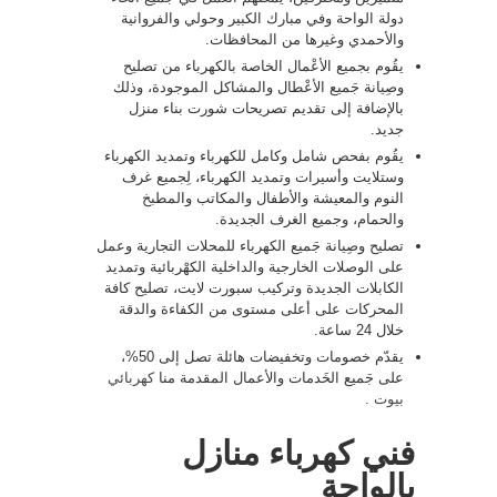
دولة الواحة وفي مبارك الكبير وحولي والفروانية
والأحمدي وغيرها من المحافظات.
يقُوم بجميع الأعْمال الخاصة بالكهرباء من تصليح
وصِيانة جَميع الأعْطال والمشاكل الموجودة، وذلك
بالإضافة إلى تقديم تصريحات شورت بناء منزل
جديد.
يقُوم بفحص شامل وكامل للكهرباء وتمديد الكهرباء
وستلايت وأسيرات وتمديد الكهرباء، لِجميع غرف
النوم والمعيشة والأطفال والمكاتب والمطبخ
والحمام، وجميع الغرف الجديدة.
تصليح وصِيانة جَميع الكهرباء للمحلات التجارية وعمل
على الوصلات الخارجية والداخلية الكهْربائية وتمديد
الكابلات الجديدة وتركيب سبورت لايت، تصليح كافة
المحركات على أعلى مستوى من الكفاءة والدقة
خلال 24 ساعة.
يقدّم خصومات وتخفيضات هائلة تصل إلى 50%،
على جَميع الخَدمات والأعمال المقدمة منا
كهربائي
بيوت
.
فني كهرباء منازل
بالواحة