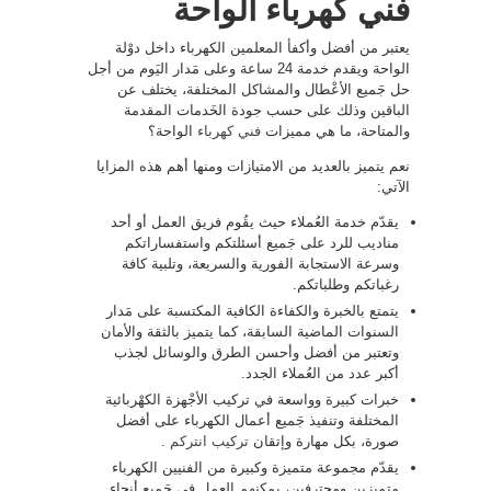
فني كهرباء الواحة
يعتبر من أفضل وأكفأ المعلمين الكهرباء داخل دوْلة
الواحة ويقدم خدمة 24 ساعة وعلى مَدار اليَوم من أجل
حل جَميع الأعْطال والمشاكل المختلفة، يختلف عن
الباقين وذلك على حسب جودة الخَدمات المقدمة
والمتاحة، ما هي مميزات
فني كهرباء
الواحة؟
نعم يتميز بالعديد من الامتيازات ومنها أهم هذه المزايا
الآتي:
يقدّم خدمة العُملاء حيث يقُوم فريق العمل أو أحد
مناديب للرد على جَميع أسئلتكم واستفساراتكم
وسرعة الاستجابة الفورية والسريعة، وتلبية كافة
رغباتكم وطلباتكم.
يتمتع بالخبرة والكفاءة الكافية المكتسبة على مَدار
السنوات الماضية السابقة، كما يتميز بالثقة والأمان
وتعتبر من أفضل وأحسن الطرق والوسائل لجذب
أكبر عدد من العُملاء الجدد.
خبرات كبيرة وواسعة في تركيب الأجْهزة الكهْربائية
المختلفة وتنفيذ جَميع أعمال الكهرباء على أفضل
صورة، بكل مهارة وإتقان
تركيب انتركم
.
يقدّم مجموعة متميزة وكبيرة من الفنيين الكهرباء
متميزين ومحترفين، يمكنهم العمل في جَميع أنحاء