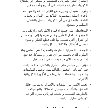
إنقطاع التيار الكهربائي المستمر والمتكرر أو إنقطاع
الكهرباء بطريقة مفاجئة، في أسرع وقْت ممكن.
يقُوم باستبدال وتغيير قطع الغيار التالفة والمتهالكة
بأخرى أصلية ومضمونة، للتأكد من الأمان والحماية
التامة، والتحقق من أن الكهرباء تشتغل بالشكل
السليم والصحيح.
للمحافظة على جَميع الأجْهزة الكهْربائية والإلكترونية
الموجودة داخل المنْزل وعدم تعرضها إلى أي خسائر
أو أضرار، التي تسبب بها تلف قطع الغيار أو سوء
توصيل الأسلاك والكابلات الكهْربائية.
الوصلات المنزلية السليمة والصحيحة هى أساس بناء
المنْزل الذي يحميك من أي ضرر أو مشاكل قد تقع،
إذا لم يحدث الآن فإنه يحدث في المستقبل.
تؤثر تأثير مباشر على المنْزل بالكامل، هذا ما يفعله
فني كهربائي
التحقق والتأكد منه، توصيل المكيفات
والثلاجات والغسالات وغيرها من الأجْهزة الكهْربائية
الأخرى.
تجنب الكثير من التلفيات والأضرار وذلك من خلال
التحقق والتأكد منه توصيل الأسلاك والتوصيلات
بالطريقة السليمة والجيدة كهربائي منازل الواحة
كهربائي منازل الرابية
.