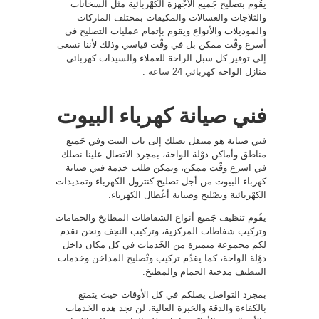
يقُوم بتصليح جَميع الأجْهزة الكهْربائية مثل السخانات
والثلاجات والغسالات والمكيفات بمختلف الماركات
والموديلات والأنواع ويقوم بإتمام عمليات التصليح في
أسرع وقْت ممكن بل في وقْت قياسي وذلك لأننا نسعى
إلى توفير كل سبل الراحة للعملاء والسيدات كهربائي
منازل الواحة
كهربائي 24 ساعة
.
فني صيانة كهرباء البيوت
فني صيانة هو متنقل يصلك إلى باب البيت وفي جَميع
مناطق وأماكن دوْلة الواحة، بمجرد الاتصال علينا نصلك
في اسرع وقْت ممكن، ويمكن طلب خدمة فني صيانة
كهرباء البيوت من أجل تصليح كنترول الكهرباء وتمديدات
الكهْربائية وتصْليح وصيانة أعْطال الكهرباء.
يقُوم تنظيف جَميع أنواع الشفاطات المطابخ والحمامات
وتركيب شفاطات المركزية، وتركيب النجف ونحن نقدم
لكم مجموعة متميزة من الخَدمات في كل مكان داخل
دوْلة الواحة، كما يقدّم تركيب وتْصليح المداخن وخدمات
التنظيف مدخنة الحمام والمطبخ.
بمجرد التواصل يصلكم في كل الأوقات حيث يتمتع
بالكفاءة والدقة والخبرة العالية، لن تجد هذه الخَدمات