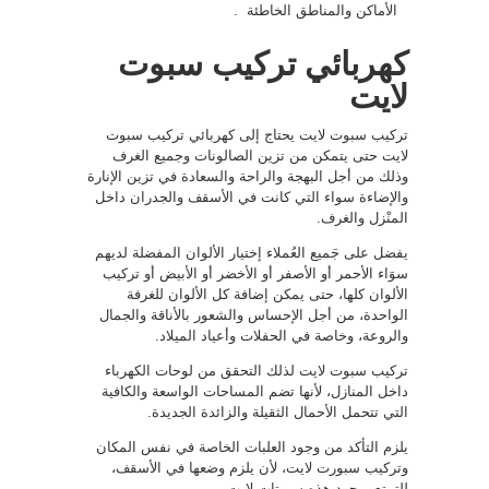
الأماكن والمناطق الخاطئة .
كهربائي تركيب سبوت
لايت
تركيب سبوت لايت يحتاج إلى كهربائي تركيب سبوت
لايت حتى يتمكن من تزين الصالونات وجميع الغرف
وذلك من أجل البهجة والراحة والسعادة في تزين الإنارة
والإضاءة سواء التي كانت في الأسقف والجدران داخل
المنْزل والغرف.
يفضل على جَميع العُملاء إختيار الألوان المفضلة لديهم
سوَاء الأحمر أو الأصفر أو الأخضر أو الأبيض أو تركيب
الألوان كلها، حتى يمكن إضافة كل الألوان للغرفة
الواحدة، من أجل الإحساس والشعور بالأناقة والجمال
والروعة، وخاصة في الحفلات وأعياد الميلاد.
تركيب سبوت لايت لذلك التحقق من لوحات الكهرباء
داخل المنازل، لأنها تضم المساحات الواسعة والكافية
التي تتحمل الأحمال الثقيلة والزائدة الجديدة.
يلزم التأكد من وجود العلبات الخاصة في نفس المكان
وتركيب سبورت لايت، لأن يلزم وضعها في الأسقف،
للتمتع بوجود هذه سبوتات لايت.