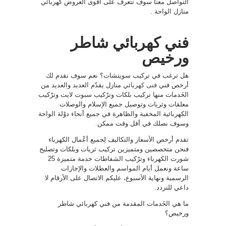
التواصل معنا سوف تتعرف على أقوى العروض كهربائي
منازل الواحة .
فني كهربائي شاطر
ورخيص
هل ترغب في تركيب سويتشات؟ نعم سوف نقدم لك
أرخص فني
فنى كهربائي
منازل يقدّم العديد والعديد من
الخَدمات منها تركيب بلكات وترْكيب سبوت لايت وترْكيب
معلقات وثريات وتوصيل جميع الإسلام والوصلات
الكهربائية المخفية والظاهرة في جميع أنحاء دوْلة الواحة
وسوف نصلك في أقل وقت ممكن.
تقدم أرخص الأسعار والتكاليف لِجميع أعْمال الكهرباء
فنحن متخصصين ومتميزين تركيب ثريات وبلكات وتصليح
شورت الكهرباء وترْكيب الشفاطات خدمة متميزة 25
ساعة ونعمل أيام المواسم والعطلات والإجازات
الرسمية ونهاية الأسبوع، عليكم الاتصال على الأرقام لا
داعي للتردد.
ما هي الخَدمات المقدمة من فني كهربائي شاطر
ورخيص؟