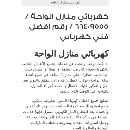
كهربائي منازل الواحة
كهربائي منازل الواحة /
66409555 / رقم أفضل
فني كهربائي
كهربائي منازل الواحة
إذا كنت ترغب وتبحث عن خدمات لِجميع الأعمال الخاصة
بالكهرباء سوَاء كان في الشقة أو الفيلا أو المنزل حيث
انها خدمة تنتظرك على مَدار 24 ساعة في جَميع أنحاء
دولة الواحة (حولي، خيطان) فلا داعي للقلق والتوتر بعد
الآن والتفكير عليك الاتصال بـ خدمة كهرباء المنازل
بالواحة، في الوقت الذي تريده.
تصليح جَميع اعطال كهرباء المنزل بطريقة مبتكرة
وإحترافية وذلك مع خدمة الصيانة حيث يوفر لك الأمان
والحماية بعد انقطاع التيار الكهربي للمنزل فإنها خدمات
المتاحة في تركيب الإنارة والإضاءة المتنوعة المختلفة
وعمل اسبوتات متعددة ومتنوعة بمختلف الماركات
المحلية والعالمية الصنع.