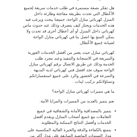
هل تفكر بصفة مستمرة في طلب خدمات سريعة لِجميع
الأعْطال التي تحدث بطريقة مفاجئة وطارئة داخل
المنزل كهربائي منازل الواحة، جميعنا يبحث ويرغب فيه
هذه الخدمات ويحتار كيف يتصرف وذلك عند حدوث ماس
كهربائي داخل المنزل أو أى أعطال أخرى قد تحدث ولا
يمكن التنبؤ بها اتصل بنا في كهربائي منازل الواحة
لصيانة جَميع الأعْطال.
كهربائي منازل حيث يعتبر من أفضل الخدمات الفورية
والسريعة في الاستجابة والتنفيذ وعند مجرد طلب
الخدمة وذلك عن طريق الاتصال برقم كهربائي منازل
الواحة سوف تجد افضل فني كهربائي لديه البديهة
والسرعة في الحضور والرد على جَميع استفساراتكم
وتساؤلاتكم
تركيب ليتات
.
ما هي مميزات كهربائي منازل الواحة؟
نعم يتميز بالعديد من المميزات والمزايا الآتية:
يتميز بالمصداقية والأمانة والشفافية في جَميع
التعاملات مع جَميع أصحاب المنازل ويقدم أفضل
الخدمات وأفضل النتائج الممكنة والمطلوبة.
يتمتع بالكفاءة والدقة والخبرة العالية المكتسبة على
مَدار السنوات الماضية السابقة على مَدار أكثر من