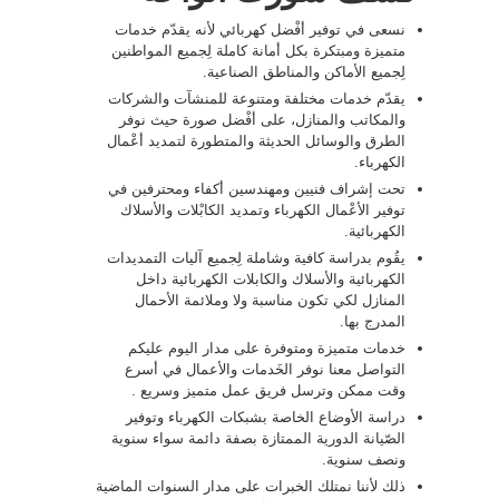
نسعى في توفير أفْضل كهربائي لأنه يقدّم خدمات
متميزة ومبتكرة بكل أمانة كاملة لِجميع المواطنين
لِجميع الأماكن والمناطق الصناعية.
يقدّم خدمات مختلفة ومتنوعة للمنشآت والشركات
والمكاتب والمنازل، على أفْضل صورة حيث نوفر
الطرق والوسائل الحديثة والمتطورة لتمديد أعْمال
الكهرباء.
تحت إشراف فنيين ومهندسين أكفاء ومحترفين في
توفير الأعْمال الكهرباء وتمديد الكابْلات والأسلاك
الكهربائية.
يقُوم بدراسة كافية وشاملة لِجميع آليات التمديدات
الكهربائية والأسلاك والكابلات الكهربائية داخل
المنازل لكي تكون مناسبة ولا وملائمة الأحمال
المدرج بها.
خدمات متميزة ومتوفرة على مدار اليوم عليكم
التواصل معنا نوفر الخَدمات والأعمال في أسرع
وقت ممكن وترسل فريق عمل متميز وسريع .
دراسة الأوضاع الخاصة بشبكات الكهرباء وتوفير
الصّيانة الدورية الممتازة بصفة دائمة سواء سنوية
ونصف سنوية.
ذلك لأننا نمتلك الخبرات على مدار السنوات الماضية