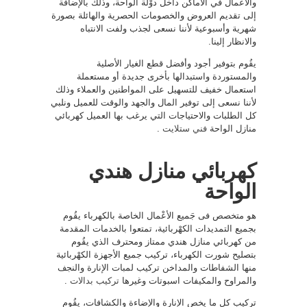
والأعمال في الأماكن داخل دوْلة الواحة، وذلك بالإضافة
إلى تقديم العروض والخصومات الحصرية والهائلة بصورة
شهرية وأسبوعية لأننا نسعى لجذب ولفت الانتباه
والانظار إلينا.
يقُوم بتوفير أجود وأفضل قطع الغيار الأصلية
والمستوردة واستبدالها بأخرى جديدة أو مستعملة
استعمال خفيف للتسهيل على المواطنين والعملاء وذلك
لأننا نسعى إلى توفير المال والجهد والوقت للعميل ونلبي
كل الطلبات والاحتياجات التي يرغب بها العميل كهربائي
منازل الواحة
فني ستلايت
.
كهربائي منازل هندي
الواحة
هو متخصص فى جَميع الأعْمال الخاصة بالكهرباء يقُوم
بجميع التمديدات الكهْربائية، تمتعوا بالخدمات المقدمة
من كهربائي منازل هندي ممتاز ومحترف الذي يقُوم
بتصليح شورت الكهرباء، تركيب جميع الأجهزة الكهْربائية
منها الشفاطات والمداخن تركيب لمبات الإنارة والنجف
والمراوح والمكيفات اسبوتات وغيرها
تركيب بدالات
.
تركيب كل ما يخص الإنارة والإضاءة والكشافات، يقُوم