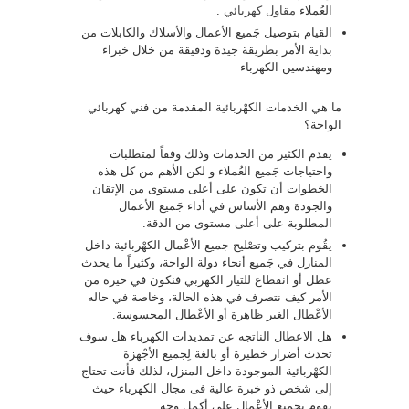
العُملاء
مقاول كهربائي
.
القيام بتوصيل جَميع الأعمال والأسلاك والكابلات من
بداية الأمر بطريقة جيدة ودقيقة من خلال خبراء
ومهندسين الكهرباء
ما هي الخدمات الكهْربائية المقدمة من فني كهربائي
الواحة؟
يقدم الكثير من الخدمات وذلك وفقاً لمتطلبات
واحتياجات جَميع العُملاء و لكن الأهم من كل هذه
الخطوات أن تكون على أعلى مستوى من الإتقان
والجودة وهم الأساس في أداء جَميع الأعمال
المطلوبة على أعلى مستوى من الدقة.
يقُوم بتركيب وتصْليح جميع الأعْمال الكهْربائية داخل
المنازل في جَميع أنحاء دولة الواحة، وكثيراً ما يحدث
عطل أو انقطاع للتيار الكهربي فنكون في حيرة من
الأمر كيف نتصرف في هذه الحالة، وخاصة في حاله
الأعْطال الغير ظاهرة أو الأعْطال المحسوسة.
هل الاعطال الناتجه عن تمديدات الكهرباء هل سوف
تحدث أضرار خطيرة أو بالغة لِجميع الأجْهزة
الكهْربائية الموجودة داخل المنزل، لذلك فأنت تحتاج
إلى شخص ذو خبرة عالية فى مجال الكهرباء حيث
يقوم بجميع الأعْمال على أكمل وجه.