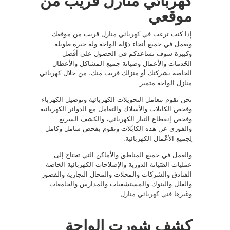
كهربائي منازل قريب من
موقعي
إذا كنت ترغب في
كهربائي منازل
قريب من موقعك
ويعمل في جميع أنحاء دوْلة الواحة وله خبرة طويلة
وكبيرة سوف نساعدكم في الحصول على أفْضل
الخَدمات والأعمال وصيانة جميع المشاكل والأعطال
الخاصة بشركتك أو منزلك قريب منك، من خلال كهربائي
منازل الواحة متميز.
نحن نقوم نتعامل التحويلات الكهربائية وتوصيل الكهرباء
وفحص الكابلات والأسلاك والتعامل مع الدوائر الكهربائية
وفحص إنقطاع التيار الكهربائي، والكشف السريع
والفوري عن هذه الكابْلات ونقوم بفحص شامل وكامل
لِجميع الأعْمال الكهربائية.
والعمل في جميع المناطق والأماكن التي تحتاج إلى
عمليات الصّيانة الدورية والإصلاحات الكهربائية الخاصة
الفنادق والشركات والمحلات والمحال التجارية والقصور
والفلل والبنوك والمستشفيات والمدارس والجامعات
وغيرها
فني كهربائي منازل
.
كشف شورت الواحة