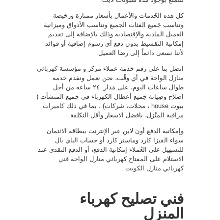
كل هذه الخَدمات والأعمال بأسعار ممتازة ورخيصة
وتناسب جَميع الفئات الجميع وتناسب الأذواق وميزانية
العميل المادية والإقتصادية وذلك بالإضافة إلى تقديم
إمكانية التقسيط بدون دفع أي رسوم إضافية أو فوائد
لأننا نسعى دائماً إلى رضا العميل.
اتصل بنا على رقم خدمة عملاء مركز و مؤسسة
كهربائي
منازل
الواحة في أي وقْت، نحن نعمل ونقدم خدمه
طوال ساعات اليوم، على مَدار ٢٤ ساعه من أجل
اصلاح وصِيانة جَميع أعطال الكهرباء في جَميع المنشأت (
بيوت house ، محلات، شركات) ، بما في ذلك
كاميرات
مراقبة
المنْزل، بافضل الاسعار وأقل التكلفة.
وإمكانية الدفع أون لاين عبر الإنترنت ببطاقة الائتمان
سواء الفيزا كارد وماستر كارد أو حساب الباي بال
للتسهيل على العُملاء إمكانية الدفع، أو الدفع النقدي عند
الاستلام على المفتاح كهربائي منازل الواحة
فني
كهربائي منازل الكويت
.
فني تصليح كهرباء
المنزل