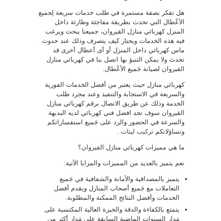
هل تفكر بصفة مستمرة في طلب خدمات سريعة لِجميع
الأعْطال التي تحدث بطريقة مفاجئة وطارئة داخل
المنزل كهربائي منازل القيروان، جميعنا يبحث ويرغب
فيه هذه الخدمات ويحتار كيف يتصرف وذلك عند حدوث
ماس كهربائي داخل المنزل أو أى أعطال أخرى قد
تحدث ولا يمكن التنبؤ بها اتصل بنا في كهربائي منازل
القيروان لصيانة جَميع الأعْطال.
كهربائي منازل حيث يعتبر من أفضل الخدمات الفورية
والسريعة في الاستجابة والتنفيذ وعند مجرد طلب
الخدمة وذلك عن طريق الاتصال برقم كهربائي منازل
القيروان سوف تجد افضل فني كهربائي لديه البديهة
والسرعة في الحضور والرد على جَميع استفساراتكم
وتساؤلاتكم
تركيب ليتات
.
ما هي مميزات كهربائي منازل القيروان؟
نعم يتميز بالعديد من المميزات والمزايا الآتية:
يتميز بالمصداقية والأمانة والشفافية في جَميع
التعاملات مع جَميع أصحاب المنازل ويقدم أفضل
الخدمات وأفضل النتائج الممكنة والمطلوبة.
يتمتع بالكفاءة والدقة والخبرة العالية المكتسبة على
مَدار السنوات الماضية السابقة على مَدار أكثر من