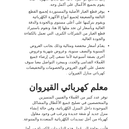
يقوم بجميع الأعْمال على أكمل وجه.
يوفر قطع الغيار الأصلية والمستوردة لِجميع القطع
التالفة والضعيفة لِجميع أنواع الأجْهزة الكهْربائية
ويقوم بتركيبها على أعلى مستوى وبالجودة والدقة
العالية وبأسعار لن تجد مثلها إلا هنا، ونقوم باستيراد
قطع الغيار من الشركات الكبرى، التي تعمل بالكفاءة
والجودة العالية.
يقدّم أسعار مخفضة ومثالية وذلك بجانب العروض
السنوية والنصف سنوية، وعروض شهرية وعروض
أخرى بصفة أسبوعية لأننا نسعى إلى إرضاء جَميع
العُملاء القدامى والجدد، وبمجرد التواصل معنا سوف
تحصل على أقوى العروض والخصومات والتخفيضات
كهربائي منازل
القيروان .
معلم كهربائي القيروان
توفر عدد كبير من العُملاء والفنيين المتميزين
والمتخصصين في تصليح جَميع الأعْطال والمشاكل
الموجودة داخل المنزل الكهْربائية، وفي حالة إنشاء
منزل جديد أو شقة جديدة وترغب فى وجود مقاول
كهرباء من أجل تمديدات الكهْربائية المتعددة والمتنوعة.
فأنت بحاجة إلى عَمل هذه التمْديدات الكهرباء من أجل