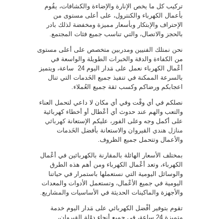
تركيب كل ما يخص الإنارة والإضاءة والكشافات، يقُوم
بأعمال الكهرباء والكنترول، على أعلى مستوى من
الإحتراف والإبتكار وبأسعار مميزة ومخفضة لذلك بادر
بالحجز والاتصال، والتي تناسب جميع فئات المجتمع.
نحن نمتلك الفنيين ومدربين متخصص على أعلى مستوى
من الكفاءة والدقة والخبرات الطويلة والواسعة في
أعْمال الكهرباء نعمل على مَدار اليوم 24 ساعة، ويتميز
بالسرعة الممكنة في تنفيذ جميع الخَدمات التي تنال
اعجابكم ورضاكم وكسب ثقة جميع العُملاء.
نصلكم في أي وقْت وفي أي مكان لا داعي لتحمل العناء
والتعب والهم عند حدوث أي أعْطال أو أخطاء كهربائية
على أكمل وجه وعلى الفور، عليكم الإستعانة
كهربائي
منازل هندي
القيروان والاستعانة بأفضل الخَدمات
والأعمال وتتحمل جميع الظروف.
بمختلف الأسعار الهائلة بالمقارنة بالكهربائين في أعْمال
الكهرباء، وتعد أعْمال الكهرباء ومن أهم هذه الطرق
والوسائل اليومية التي نستعملها باستمرار في حياتنا
اليومية في جميع الأعْمال، وتستعمل الأدوات والمعدات
والأجهزة والماكينات الحديثة في الأساسيات والمشاريع.
تقوم بتوفير أفْضل الكهربائي على مَدار اليوم خدمة
متميزة 24 ساعة، في جميع أنحاء دوْلة القيروان،