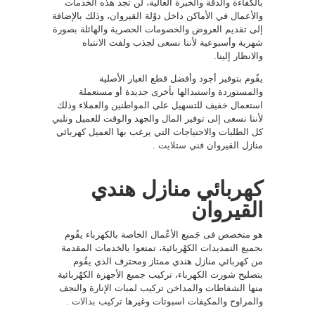
بالكفاءة والدقة والخبرة العالية، لن تجد هذه الخَدمات
والأعمال في الأماكن داخل دوْلة القيروان، وذلك بالإضافة
إلى تقديم العروض والخصومات الحصرية والهائلة بصورة
شهرية وأسبوعية لأننا نسعى لجذب ولفت الانتباه
والانظار إلينا.
يقُوم بتوفير أجود وأفضل قطع الغيار الأصلية
والمستوردة واستبدالها بأخرى جديدة أو مستعملة
استعمال خفيف للتسهيل على المواطنين والعملاء وذلك
لأننا نسعى إلى توفير المال والجهد والوقت للعميل ونلبي
كل الطلبات والاحتياجات التي يرغب بها العميل كهربائي
منازل القيروان
فني ستلايت
.
كهربائي منازل هندي
القيروان
هو متخصص فى جَميع الأعْمال الخاصة بالكهرباء يقُوم
بجميع التمديدات الكهْربائية، تمتعوا بالخدمات المقدمة
من كهربائي منازل هندي ممتاز ومحترف الذي يقُوم
بتصليح شورت الكهرباء، تركيب جميع الأجهزة الكهْربائية
منها الشفاطات والمداخن تركيب لمبات الإنارة والنجف
والمراوح والمكيفات اسبوتات وغيرها
تركيب بدالات
.