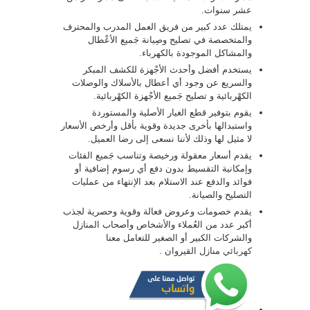
عشر سنوات.
يمتلك عدد كبير من فريق العمل المدرب والمحترف
والمتخصصة في تصليح وصِيانة جَميع الأعْطال
والمشاكل الموجودة بالكهرباء.
يستخدم أفضل وأحدث الأجْهزة للكشف المبكر
والسريع عن وجود أي أعطال بالأسلاك والوصلات
الكهْربائية و تصليح جَميع الأجْهزة الكهْربائية.
يقوم بتوفير قطع الغيار الأصلية والمستوردة
واستبدالها بأخرى جديدة وقوية بأقل وأرخص الأسعار
لا مثيل لها وذلك لأننا نسعى إلى رضا العميل.
يقدم أسعار معقولة ورخيصة وتناسب جَميع الفئات
وإمكانية التقسيط بدون دفع أي رسوم إضافية أو
فوائد والدفع عند الاستلام بعد الإنتهاء من عمليات
التصليح والصيانة.
يقدم خصومات وعروض فعالة وقوية وحصرية لجذب
أكبر عدد من العُملاء والأشخاص وأصحاب المنازل
والشركات الكبير أو الصغير للتعامل معنا
كهربائي
منازل القيروان .