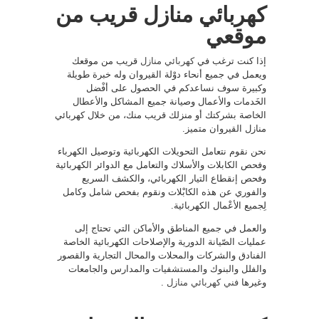
كهربائي منازل قريب من
موقعي
إذا كنت ترغب في
كهربائي منازل
قريب من موقعك
ويعمل في جميع أنحاء دوْلة القيروان وله خبرة طويلة
وكبيرة سوف نساعدكم في الحصول على أفْضل
الخَدمات والأعمال وصيانة جميع المشاكل والأعطال
الخاصة بشركتك أو منزلك قريب منك، من خلال كهربائي
منازل القيروان متميز.
نحن نقوم نتعامل التحويلات الكهربائية وتوصيل الكهرباء
وفحص الكابلات والأسلاك والتعامل مع الدوائر الكهربائية
وفحص إنقطاع التيار الكهربائي، والكشف السريع
والفوري عن هذه الكابْلات ونقوم بفحص شامل وكامل
لِجميع الأعْمال الكهربائية.
والعمل في جميع المناطق والأماكن التي تحتاج إلى
عمليات الصّيانة الدورية والإصلاحات الكهربائية الخاصة
الفنادق والشركات والمحلات والمحال التجارية والقصور
والفلل والبنوك والمستشفيات والمدارس والجامعات
وغيرها
فني كهربائي منازل
.