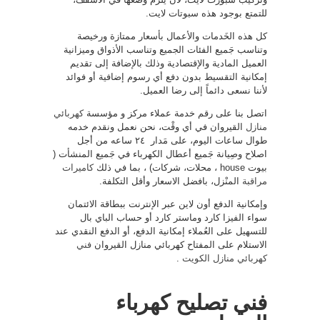
للتمتع بوجود هذه سبوتات لايت.
كل هذه الخَدمات والأعمال بأسعار ممتازة ورخيصة
وتناسب جَميع الفئات الجميع وتناسب الأذواق وميزانية
العميل المادية والإقتصادية وذلك بالإضافة إلى تقديم
إمكانية التقسيط بدون دفع أي رسوم إضافية أو فوائد
لأننا نسعى دائماً إلى رضا العميل.
اتصل بنا على رقم خدمة عملاء مركز و مؤسسة
كهربائي
منازل
القيروان في أي وقْت، نحن نعمل ونقدم خدمه
طوال ساعات اليوم، على مَدار ٢٤ ساعه من أجل
اصلاح وصِيانة جَميع أعطال الكهرباء في جَميع المنشأت (
بيوت house ، محلات، شركات) ، بما في ذلك
كاميرات
مراقبة
المنْزل، بافضل الاسعار وأقل التكلفة.
وإمكانية الدفع أون لاين عبر الإنترنت ببطاقة الائتمان
سواء الفيزا كارد وماستر كارد أو حساب الباي بال
للتسهيل على العُملاء إمكانية الدفع، أو الدفع النقدي عند
الاستلام على المفتاح كهربائي منازل القيروان
فني
كهربائي منازل الكويت
.
فني تصليح كهرباء