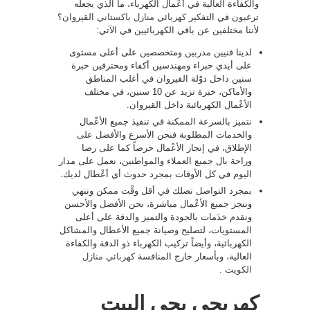
والكفاءة العالية في أعْمال الكهرباء، ما الذي يجعله
ترغبون في التفكير
كهربائي منازل باكستاني
القيروان؟
لأننا مختلفين عن باقي الكهربائيين في الآتي:
لدينا فنيين مدربين ومتخصصين على أعلى مستوى
على أيدي خبراء ومهندسين أكفاء ومحترفين خبرة
سنين داخل دوْلة القيروان في أغلب المناطق
والأماكن، خبرة تزيد عن 10 سنين، في مختلف
الأعْمال الكهربائية داخل القيروان.
نتميز بالسرعة الممكنة في تنفيذ جميع الأعْمال
والخدمات المطلوبة فنحن الأسرع والأفضل على
الإطلاق، في إنجاز الأعْمال حرصاً كما على رضا
وراحة بال جميع العملاء والمواطنين، نعمل على مدار
اليوم في كل الأوقات بمجرد حدوث أي أعْطال لديك.
بمجرد التواصل نصلك في أقل وقْت ممكن وننهي
وننجز جميع الأعْمال مباشرة، نحن الأفضل والأحسن
ونقدم خدَمات بالجودة والتميز والدقة على أعلى
المستويات، لتصليح وصيانة جميع الأعطال والمشاكل
الكهربائية، وأيضاً تركيب الكهرباء ذو الدقة والكفاءة
العالية، وبأسعار خارج المنافسة
كهربائي منازل
الكويت
.
كهربجي يجي البيت