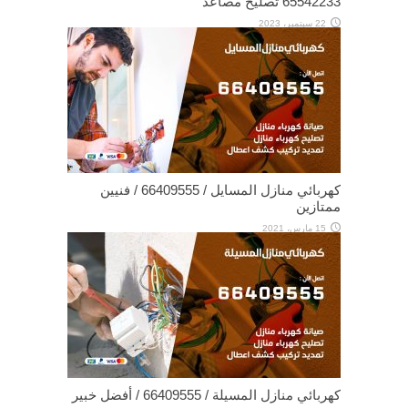
65542233 تصليح مصاعد
22 سبتمبر، 2023
كهربائي منازل المسايل / 66409555 / فنيين
ممتازين
15 مارس، 2021
كهربائي منازل المسيلة / 66409555 / أفضل خبير