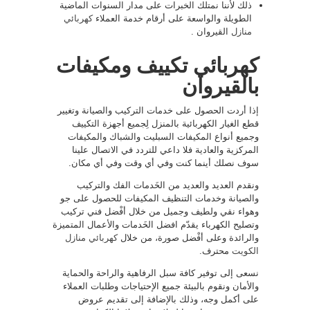
ذلك لأننا نمتلك الخبرات على مدار السنوات الماضية
الطويلة والواسعة على أرقام خدمة العملاء
كهربائي
منازل
القيروان .
كهربائي تكييف ومكيفات
بالقيروان
إذا أردت الحصول على خدمات التركيب والصيانة وتغيير
قطع الغيار الكهربائية بالمنزل لِجميع أجهزة التكييف
وجميع أنواع المكيفات السبليت والشباك والمكيفات
المركزية والعادية فلا داعي للتردد في الاتصال علينا
سوف نصلك أينما كنت وفي أي وقت وفي أي مكان.
ونقدم العديد والعديد من الخَدمات الفك والتركيب
والصيانة وخدمات التنظيف المكيفات للحصول على جو
وهواء نقي ولطيف وجميل من خلال أفْضل فني تركيب
وتصليح الكهرباء يقدّم افضل الخَدمات والأعمال المتميزة
والرائدة وعلى أفْضل صورة، من خلال
كهربائي منازل
الكويت
محترف.
نسعى إلى توفير كافة سبل الرفاهية والراحة والحماية
والأمان ونقوم بالبيئة جميع الإحتياجات وطلبات العملاء
على أكمل وجه، وذلك بالإضافة إلى تقديم عروض