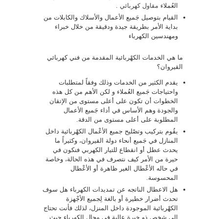
العُملاء
مقاول كهربائي
.
القيام بتوصيل جَميع الأعمال والأسلاك والكابلات من
بداية الأمر بطريقة جيدة ودقيقة من خلال خبراء
ومهندسين الكهرباء
ما هي الخدمات الكهْربائية المقدمة من فني كهربائي
القيروان؟
يقدم الكثير من الخدمات وذلك وفقاً لمتطلبات
واحتياجات جَميع العُملاء و لكن الأهم من كل هذه
الخطوات أن تكون على أعلى مستوى من الإتقان
والجودة وهم الأساس في أداء جَميع الأعمال
المطلوبة على أعلى مستوى من الدقة.
يقُوم بتركيب وتصْليح جميع الأعْمال الكهْربائية داخل
المنازل في جَميع أنحاء دولة القيروان، وكثيراً ما
يحدث عطل أو انقطاع للتيار الكهربي فنكون في
حيرة من الأمر كيف نتصرف في هذه الحالة، وخاصة
في حاله الأعْطال الغير ظاهرة أو الأعْطال
المحسوسة.
هل الاعطال الناتجه عن تمديدات الكهرباء هل سوف
تحدث أضرار خطيرة أو بالغة لِجميع الأجْهزة
الكهْربائية الموجودة داخل المنزل، لذلك فأنت تحتاج
إلى شخص ذو خبرة عالية فى مجال الكهرباء حيث