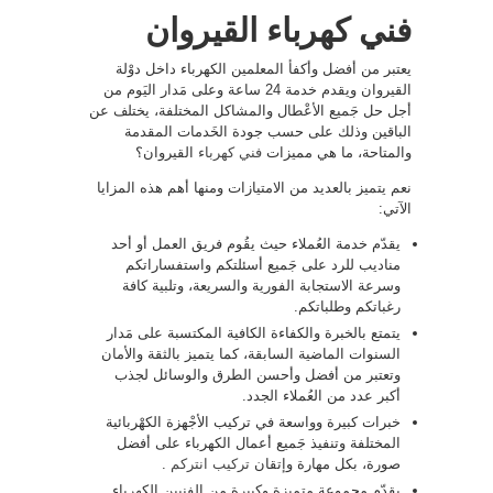
فني كهرباء القيروان
يعتبر من أفضل وأكفأ المعلمين الكهرباء داخل دوْلة
القيروان ويقدم خدمة 24 ساعة وعلى مَدار اليَوم من
أجل حل جَميع الأعْطال والمشاكل المختلفة، يختلف عن
الباقين وذلك على حسب جودة الخَدمات المقدمة
والمتاحة، ما هي مميزات
فني كهرباء
القيروان؟
نعم يتميز بالعديد من الامتيازات ومنها أهم هذه المزايا
الآتي:
يقدّم خدمة العُملاء حيث يقُوم فريق العمل أو أحد
مناديب للرد على جَميع أسئلتكم واستفساراتكم
وسرعة الاستجابة الفورية والسريعة، وتلبية كافة
رغباتكم وطلباتكم.
يتمتع بالخبرة والكفاءة الكافية المكتسبة على مَدار
السنوات الماضية السابقة، كما يتميز بالثقة والأمان
وتعتبر من أفضل وأحسن الطرق والوسائل لجذب
أكبر عدد من العُملاء الجدد.
خبرات كبيرة وواسعة في تركيب الأجْهزة الكهْربائية
المختلفة وتنفيذ جَميع أعمال الكهرباء على أفضل
صورة، بكل مهارة وإتقان
تركيب انتركم
.
يقدّم مجموعة متميزة وكبيرة من الفنيين الكهرباء