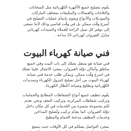
يقُوم بتصليح جَميع الأجْهزة الكهْربائية مثل السخانات
والثلاجات والغسالات والمكيفات بمختلف الماركات
والموديلات والأنواع ويقوم بإتمام عمليات التصليح في
أسرع وقْت ممكن بل في وقْت قياسي وذلك لأننا نسعى
إلى توفير كل سبل الراحة للعملاء والسيدات كهربائي
منازل القيروان
كهربائي 24 ساعة
.
فني صيانة كهرباء البيوت
فني صيانة هو متنقل يصلك إلى باب البيت وفي جَميع
مناطق وأماكن دوْلة القيروان، بمجرد الاتصال علينا نصلك
في اسرع وقْت ممكن، ويمكن طلب خدمة فني صيانة
كهرباء البيوت من أجل تصليح كنترول الكهرباء وتمديدات
الكهْربائية وتصْليح وصيانة أعْطال الكهرباء.
يقُوم تنظيف جَميع أنواع الشفاطات المطابخ والحمامات
وتركيب شفاطات المركزية، وتركيب النجف ونحن نقدم
لكم مجموعة متميزة من الخَدمات في كل مكان داخل
دوْلة القيروان، كما يقدّم تركيب وتْصليح المداخن
وخدمات التنظيف مدخنة الحمام والمطبخ.
بمجرد التواصل يصلكم في كل الأوقات حيث يتمتع