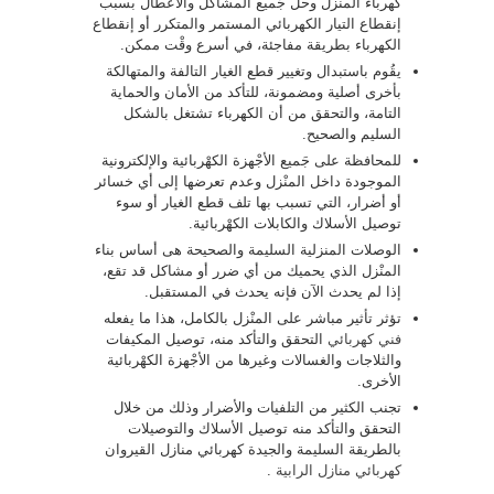
كهرباء المنْزل وحل جَميع المشاكل والأعطال بسبب
إنقطاع التيار الكهربائي المستمر والمتكرر أو إنقطاع
الكهرباء بطريقة مفاجئة، في أسرع وقْت ممكن.
يقُوم باستبدال وتغيير قطع الغيار التالفة والمتهالكة
بأخرى أصلية ومضمونة، للتأكد من الأمان والحماية
التامة، والتحقق من أن الكهرباء تشتغل بالشكل
السليم والصحيح.
للمحافظة على جَميع الأجْهزة الكهْربائية والإلكترونية
الموجودة داخل المنْزل وعدم تعرضها إلى أي خسائر
أو أضرار، التي تسبب بها تلف قطع الغيار أو سوء
توصيل الأسلاك والكابلات الكهْربائية.
الوصلات المنزلية السليمة والصحيحة هى أساس بناء
المنْزل الذي يحميك من أي ضرر أو مشاكل قد تقع،
إذا لم يحدث الآن فإنه يحدث في المستقبل.
تؤثر تأثير مباشر على المنْزل بالكامل، هذا ما يفعله
فني كهربائي
التحقق والتأكد منه، توصيل المكيفات
والثلاجات والغسالات وغيرها من الأجْهزة الكهْربائية
الأخرى.
تجنب الكثير من التلفيات والأضرار وذلك من خلال
التحقق والتأكد منه توصيل الأسلاك والتوصيلات
بالطريقة السليمة والجيدة كهربائي منازل القيروان
كهربائي منازل الرابية
.