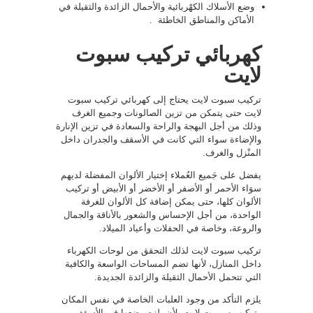
وضع الأسلاك الكهْربائية والأحمال الزائدة والثقيلة في
الأماكن والمناطق الخاطئة .
كهربائي تركيب سبوت
لايت
تركيب سبوت لايت يحتاج إلى كهربائي تركيب سبوت
لايت حتى يتمكن من تزين الصالونات وجميع الغرف
وذلك من أجل البهجة والراحة والسعادة في تزين الإنارة
والإضاءة سواء التي كانت في الأسقف والجدران داخل
المنْزل والغرف.
يفضل على جَميع العُملاء إختيار الألوان المفضلة لديهم
سوَاء الأحمر أو الأصفر أو الأخضر أو الأبيض أو تركيب
الألوان كلها، حتى يمكن إضافة كل الألوان للغرفة
الواحدة، من أجل الإحساس والشعور بالأناقة والجمال
والروعة، وخاصة في الحفلات وأعياد الميلاد.
تركيب سبوت لايت لذلك التحقق من لوحات الكهرباء
داخل المنازل، لأنها تضم المساحات الواسعة والكافية
التي تتحمل الأحمال الثقيلة والزائدة الجديدة.
يلزم التأكد من وجود العلبات الخاصة في نفس المكان
وتركيب سبورت لايت، لأن يلزم وضعها في الأسقف،