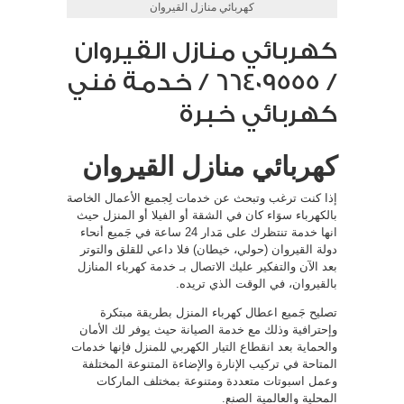
كهربائي منازل القيروان
كهربائي منازل القيروان
/ 66409555 / خدمة فني
كهربائي خبرة
كهربائي منازل القيروان
إذا كنت ترغب وتبحث عن خدمات لِجميع الأعمال الخاصة
بالكهرباء سوَاء كان في الشقة أو الفيلا أو المنزل حيث
انها خدمة تنتظرك على مَدار 24 ساعة في جَميع أنحاء
دولة القيروان (حولي، خيطان) فلا داعي للقلق والتوتر
بعد الآن والتفكير عليك الاتصال بـ خدمة كهرباء المنازل
بالقيروان، في الوقت الذي تريده.
تصليح جَميع اعطال كهرباء المنزل بطريقة مبتكرة
وإحترافية وذلك مع خدمة الصيانة حيث يوفر لك الأمان
والحماية بعد انقطاع التيار الكهربي للمنزل فإنها خدمات
المتاحة في تركيب الإنارة والإضاءة المتنوعة المختلفة
وعمل اسبوتات متعددة ومتنوعة بمختلف الماركات
المحلية والعالمية الصنع.