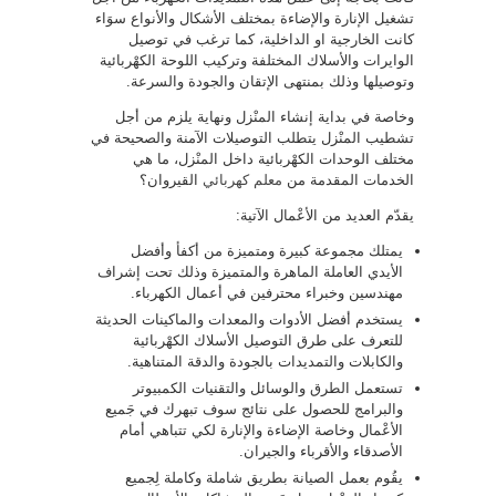
تشغيل الإنارة والإضاءة بمختلف الأشكال والأنواع سوَاء
كانت الخارجية او الداخلية، كما ترغب في توصيل
الوايرات والأسلاك المختلفة وتركيب اللوحة الكهْربائية
وتوصيلها وذلك بمنتهى الإتقان والجودة والسرعة.
وخاصة في بداية إنشاء المنْزل ونهاية يلزم من أجل
تشطيب المنْزل يتطلب التوصيلات الآمنة والصحيحة في
مختلف الوحدات الكهْربائية داخل المنْزل، ما هي
الخدمات المقدمة من
معلم كهربائي
القيروان؟
يقدّم العديد من الأعْمال الآتية:
يمتلك مجموعة كبيرة ومتميزة من أكفأ وأفضل
الأيدي العاملة الماهرة والمتميزة وذلك تحت إشراف
مهندسين وخبراء محترفين في أعمال الكهرباء.
يستخدم أفضل الأدوات والمعدات والماكينات الحديثة
للتعرف على طرق التوصيل الأسلاك الكهْربائية
والكابلات والتمديدات بالجودة والدقة المتناهية.
تستعمل الطرق والوسائل والتقنيات الكمبيوتر
والبرامج للحصول على نتائج سوف تبهرك في جَميع
الأعْمال وخاصة الإضاءة والإنارة لكي تتباهي أمام
الأصدقاء والأقرباء والجيران.
يقُوم بعمل الصيانة بطريق شاملة وكاملة لِجميع