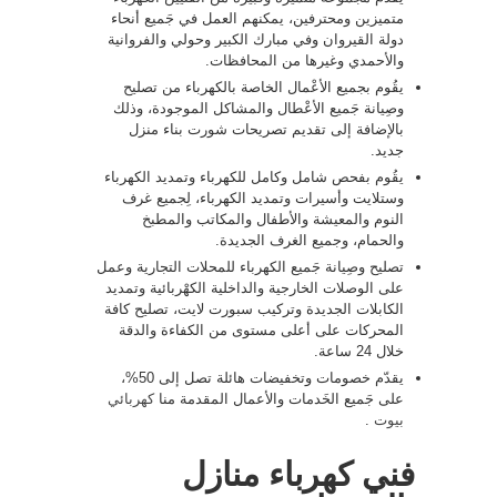
متميزين ومحترفين، يمكنهم العمل في جَميع أنحاء
دولة القيروان وفي مبارك الكبير وحولي والفروانية
والأحمدي وغيرها من المحافظات.
يقُوم بجميع الأعْمال الخاصة بالكهرباء من تصليح
وصِيانة جَميع الأعْطال والمشاكل الموجودة، وذلك
بالإضافة إلى تقديم تصريحات شورت بناء منزل
جديد.
يقُوم بفحص شامل وكامل للكهرباء وتمديد الكهرباء
وستلايت وأسيرات وتمديد الكهرباء، لِجميع غرف
النوم والمعيشة والأطفال والمكاتب والمطبخ
والحمام، وجميع الغرف الجديدة.
تصليح وصِيانة جَميع الكهرباء للمحلات التجارية وعمل
على الوصلات الخارجية والداخلية الكهْربائية وتمديد
الكابلات الجديدة وتركيب سبورت لايت، تصليح كافة
المحركات على أعلى مستوى من الكفاءة والدقة
خلال 24 ساعة.
يقدّم خصومات وتخفيضات هائلة تصل إلى 50%،
على جَميع الخَدمات والأعمال المقدمة منا
كهربائي
بيوت
.
فني كهرباء منازل