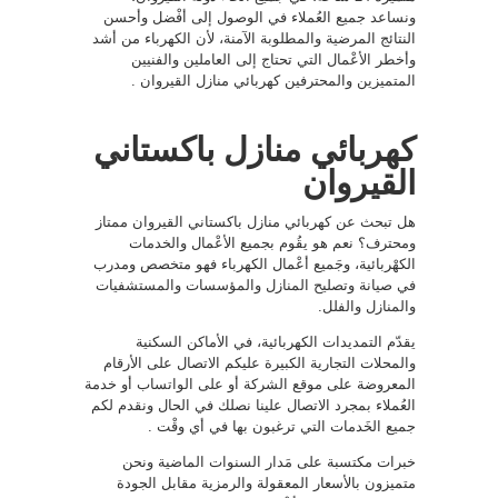
ونساعد جميع العُملاء في الوصول إلى أفْضل وأحسن
النتائج المرضية والمطلوبة الآمنة، لأن الكهرباء من أشد
وأخطر الأعْمال التي تحتاج إلى العاملين والفنيين
المتميزين والمحترفين كهربائي منازل القيروان .
كهربائي منازل باكستاني
القيروان
هل تبحث عن كهربائي منازل باكستاني القيروان ممتاز
ومحترف؟ نعم هو يقُوم بجميع الأعْمال والخدمات
الكهْربائية، وجَميع أعْمال الكهرباء فهو متخصص ومدرب
في صيانة وتصليح المنازل والمؤسسات والمستشفيات
والمنازل والفلل.
يقدّم التمديدات الكهربائية، في الأماكن السكنية
والمحلات التجارية الكبيرة عليكم الاتصال على الأرقام
المعروضة على موقع الشركة أو على الواتساب أو خدمة
العُملاء بمجرد الاتصال علينا نصلك في الحال ونقدم لكم
جميع الخَدمات التي ترغبون بها في أي وقْت .
خبرات مكتسبة على مَدار السنوات الماضية ونحن
متميزون بالأسعار المعقولة والرمزية مقابل الجودة