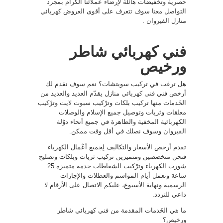
حصرية وتخفيضات هائلة لإرضاء عملائنا الكرام بمجرد
التواصل معنا سوف تتعرف على أقوى العروض كهربائي
منازل القيروان .
فني كهربائي شاطر
ورخيص
هل ترغب في تركيب سويتشات؟ نعم سوف نقدم لك
أرخص فني
فنى كهربائي
منازل يقدّم العديد والعديد من
الخَدمات منها تركيب بلكات وترْكيب سبوت لايت وترْكيب
معلقات وثريات وتوصيل جميع الإسلام والوصلات
الكهربائية المخفية والظاهرة في جميع أنحاء دوْلة
القيروان وسوف نصلك في أقل وقت ممكن.
تقدم أرخص الأسعار والتكاليف لِجميع أعْمال الكهرباء
فنحن متخصصين ومتميزين تركيب ثريات وبلكات وتصليح
شورت الكهرباء وترْكيب الشفاطات خدمة متميزة 25
ساعة ونعمل أيام المواسم والعطلات والإجازات
الرسمية ونهاية الأسبوع، عليكم الاتصال على الأرقام لا
داعي للتردد.
ما هي الخَدمات المقدمة من فني كهربائي شاطر
ورخيص؟