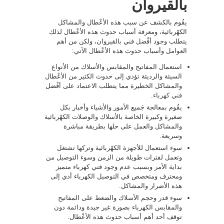
بالقيروان
يقُوم بالكشف عن سبب هذه الأعْطال والمشاكل
الكهْربائية، ومعرفة أسباب حدوث هذه الأعْطال لذلك
يتطلب وجود أفْضل فني بالقيروان، ولكن من أهم
العوامل وأسباب حدوث هذه الأعْطال الآتي:
استعمال المفاتيح والمقابس والأسلاك من الأنواع
السيئة والرديئة تؤدي إلى حدوث الكثير من الأعْطال
والمشاكل الخطيرة مما يتطلب الاعتماد على أفْضل
فني كهرباء
.
يقُوم بمعالجة جَميع الأمور والأشياء وأخبار بكل
صغيرة وكبيرة الخاصة بالأسلاك والوصلات الكهْربائية
والمشاكل والعمل على حلها بطريقة مباشرة
وسريعة.
سوء استعمال للأجهزة الكهْربائية وتركها تشتغل
وتعمل لفترات طويلة من الزمن وسوء التوصيل من
بداية الأمر وبسبب عدم وجود فني كهرباء متميز
ومحترف ومتخصص في التوصيل الكهرباء أدي إلى
هذه الأضرار والمشاكل.
سوء قدر وحجم الأسلاك والضغط على المفاتيح
والمقابس الكهرباء بصورة غير جيدة ودائمة دون
توقف أحد أهم أسباب حدوث هذه الأعْطال.