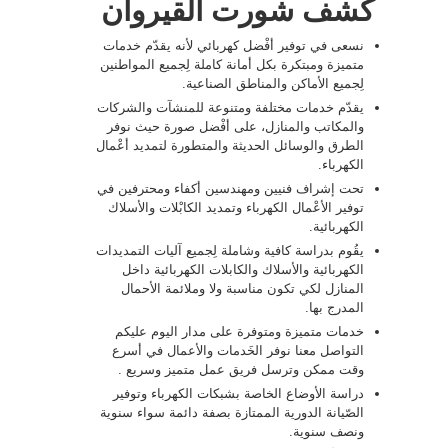
كشف شورت القيروان
نسعى في توفير أفْضل كهربائي لأنه يقدّم خدمات
متميزة ومبتكرة بكل أمانة كاملة لِجميع المواطنين
لِجميع الأماكن والمناطق الصناعية.
يقدّم خدمات مختلفة ومتنوعة للمنشآت والشركات
والمكاتب والمنازل، على أفْضل صورة حيث نوفر
الطرق والوسائل الحديثة والمتطورة لتمديد أعْمال
الكهرباء.
تحت إشراف فنيين ومهندسين أكفاء ومحترفين في
توفير الأعْمال الكهرباء وتمديد الكابْلات والأسلاك
الكهربائية.
يقُوم بدراسة كافية وشاملة لِجميع آليات التمديدات
الكهربائية والأسلاك والكابلات الكهربائية داخل
المنازل لكي تكون مناسبة ولا وملائمة الأحمال
المدرج بها.
خدمات متميزة ومتوفرة على مدار اليوم عليكم
التواصل معنا نوفر الخَدمات والأعمال في أسرع
وقت ممكن وترسل فريق عمل متميز وسريع .
دراسة الأوضاع الخاصة بشبكات الكهرباء وتوفير
الصّيانة الدورية الممتازة بصفة دائمة سواء سنوية
ونصف سنوية.