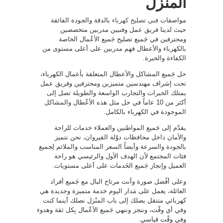
المنزل
مواصفات
فني تصليح كهرباء
بالدقة والجودة الفائقة
حيث لدينا فريق عمل وفنيين مدربين متخصصين
ومحترفين في جَميع تصليح جَميع الأعْمال الخاصة
بالكهرباء والأعطال فهم مدربين على أعلى مستوى من
الكفاءة والخبرة.
حل جَميع المشاكل والأعطال المتعلقة بأعمال الكهرباء،
تحت إشراف مهندسين متميزين ومحترفين وفريق عمل
يمتلك الخبرات والتجارب الواسعة والطويلة تصل إلى
أكثر من 10 عاماً في حل مثل هذه الأعْطال والمشاكل
الموجودة في الكهرباء بالكامل.
يقدّم إلى جَميع المواطنين والعملاء خدمات للراحة
والأمان داخل محافظات دوْلة القيروان، نحن نتميز
بالجودة والسرعة وأيضاً السعر المناسب والملائم لِجميع
فئات المجتمع لأن الهدف الأول والرئيسي هو راحة
العميل وإنجاز جَميع الخَدمات على أعلى مستويات.
وعلى أفْضل صورة وأنت مرتاح البال مع جَميع أفراد
العائلة، يعمل على مَدار اليوم خدمة متميزة وجديدة هي
كهربائي متنقل يصلك إلى باب المنْزل نصلك أينما كنت
وفي أي وقْت، وننجز وننهي جَميع الأعْمال بِكل ثقة وهدوء
وفي وقْت قياسي.