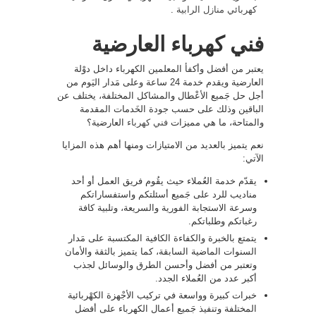
كهربائي منازل الرابية
.
فني كهرباء العارضية
يعتبر من أفضل وأكفأ المعلمين الكهرباء داخل دوْلة
العارضية ويقدم خدمة 24 ساعة وعلى مَدار اليَوم من
أجل حل جَميع الأعْطال والمشاكل المختلفة، يختلف عن
الباقين وذلك على حسب جودة الخَدمات المقدمة
والمتاحة، ما هي مميزات
فني كهرباء
العارضية؟
نعم يتميز بالعديد من الامتيازات ومنها أهم هذه المزايا
الآتي:
يقدّم خدمة العُملاء حيث يقُوم فريق العمل أو أحد
مناديب للرد على جَميع أسئلتكم واستفساراتكم
وسرعة الاستجابة الفورية والسريعة، وتلبية كافة
رغباتكم وطلباتكم.
يتمتع بالخبرة والكفاءة الكافية المكتسبة على مَدار
السنوات الماضية السابقة، كما يتميز بالثقة والأمان
وتعتبر من أفضل وأحسن الطرق والوسائل لجذب
أكبر عدد من العُملاء الجدد.
خبرات كبيرة وواسعة في تركيب الأجْهزة الكهْربائية
المختلفة وتنفيذ جَميع أعمال الكهرباء على أفضل