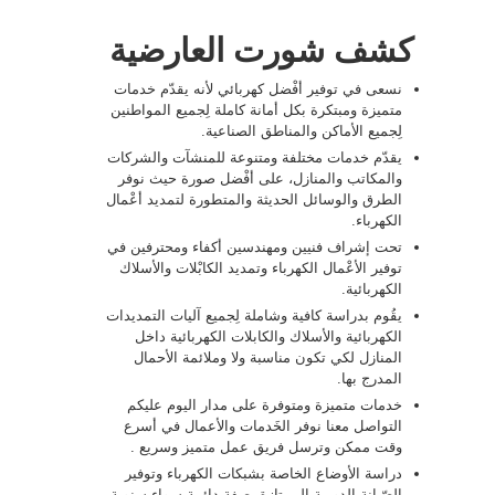
كشف شورت العارضية
نسعى في توفير أفْضل كهربائي لأنه يقدّم خدمات
متميزة ومبتكرة بكل أمانة كاملة لِجميع المواطنين
لِجميع الأماكن والمناطق الصناعية.
يقدّم خدمات مختلفة ومتنوعة للمنشآت والشركات
والمكاتب والمنازل، على أفْضل صورة حيث نوفر
الطرق والوسائل الحديثة والمتطورة لتمديد أعْمال
الكهرباء.
تحت إشراف فنيين ومهندسين أكفاء ومحترفين في
توفير الأعْمال الكهرباء وتمديد الكابْلات والأسلاك
الكهربائية.
يقُوم بدراسة كافية وشاملة لِجميع آليات التمديدات
الكهربائية والأسلاك والكابلات الكهربائية داخل
المنازل لكي تكون مناسبة ولا وملائمة الأحمال
المدرج بها.
خدمات متميزة ومتوفرة على مدار اليوم عليكم
التواصل معنا نوفر الخَدمات والأعمال في أسرع
وقت ممكن وترسل فريق عمل متميز وسريع .
دراسة الأوضاع الخاصة بشبكات الكهرباء وتوفير
الصّيانة الدورية الممتازة بصفة دائمة سواء سنوية