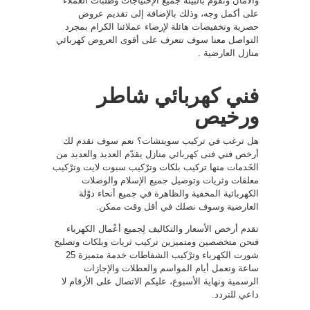
والأمان ونقوم بالبيئة جميع الإحتياجات وطلبات العملاء
على أكمل وجه، وذلك بالإضافة إلى تقديم عروض
حصرية وتخفيضات هائلة لإرضاء عملائنا الكرام بمجرد
التواصل معنا سوف تتعرف على أقوى العروض كهربائي
منازل العارضية .
فني كهربائي شاطر
ورخيص
هل ترغب في تركيب سويتشات؟ نعم سوف نقدم لك
أرخص فني
فنى كهربائي
منازل يقدّم العديد والعديد من
الخَدمات منها تركيب بلكات وترْكيب سبوت لايت وترْكيب
معلقات وثريات وتوصيل جميع الإسلام والوصلات
الكهربائية المخفية والظاهرة في جميع أنحاء دوْلة
العارضية وسوف نصلك في أقل وقت ممكن.
تقدم أرخص الأسعار والتكاليف لِجميع أعْمال الكهرباء
فنحن متخصصين ومتميزين تركيب ثريات وبلكات وتصليح
شورت الكهرباء وترْكيب الشفاطات خدمة متميزة 25
ساعة ونعمل أيام المواسم والعطلات والإجازات
الرسمية ونهاية الأسبوع، عليكم الاتصال على الأرقام لا
داعي للتردد.