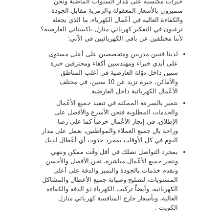
خبرات مكتسبة على مَدار السنوات الماضية ونحن
متميزون بالأسعار المعقولة والرمزية مقابل الجودة
والكفاءة العالية في أعْمال الكهرباء، ما الذي يجعله
ترغبون في التفكير
كهربائي منازل باكستاني
العارضية؟
لأننا مختلفين عن باقي الكهربائيين في الآتي:
لدينا فنيين مدربين ومتخصصين على أعلى مستوى
على أيدي خبراء ومهندسين أكفاء ومحترفين خبرة
سنين داخل دوْلة العارضية في أغلب المناطق
والأماكن، خبرة تزيد عن 10 سنين، في مختلف
الأعْمال الكهربائية داخل العارضية.
نتميز بالسرعة الممكنة في تنفيذ جميع الأعْمال
والخدمات المطلوبة فنحن الأسرع والأفضل على
الإطلاق، في إنجاز الأعْمال حرصاً كما على رضا
وراحة بال جميع العملاء والمواطنين، نعمل على مدار
اليوم في كل الأوقات بمجرد حدوث أي أعْطال لديك.
بمجرد التواصل نصلك في أقل وقْت ممكن وننهي
وننجز جميع الأعْمال مباشرة، نحن الأفضل والأحسن
ونقدم خدَمات بالجودة والتميز والدقة على أعلى
المستويات، لتصليح وصيانة جميع الأعطال والمشاكل
الكهربائية، وأيضاً تركيب الكهرباء ذو الدقة والكفاءة
العالية، وبأسعار خارج المنافسة
كهربائي منازل
الكويت
.