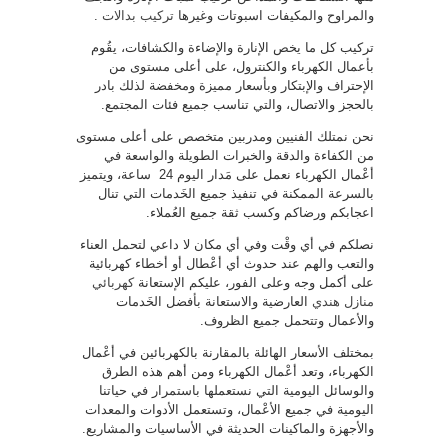
والمراوح والمكيفات اسبوتات وغيرها
تركيب بدالات
.
تركيب كل ما يخص الإنارة والإضاءة والكشافات، يقُوم
بأعمال الكهرباء والكنترول، على أعلى مستوى من
الإحتراف والإبتكار وبأسعار مميزة ومخفضة لذلك بادر
بالحجز والاتصال، والتي تناسب جميع فئات المجتمع.
نحن نمتلك الفنيين ومدربين متخصص على أعلى مستوى
من الكفاءة والدقة والخبرات الطويلة والواسعة في
أعْمال الكهرباء نعمل على مَدار اليوم 24 ساعة، ويتميز
بالسرعة الممكنة في تنفيذ جميع الخَدمات التي تنال
اعجابكم ورضاكم وكسب ثقة جميع العُملاء.
نصلكم في أي وقْت وفي أي مكان لا داعي لتحمل العناء
والتعب والهم عند حدوث أي أعْطال أو أخطاء كهربائية
على أكمل وجه وعلى الفور، عليكم الإستعانة
كهربائي
منازل هندي
العارضية والاستعانة بأفضل الخَدمات
والأعمال وتتحمل جميع الظروف.
بمختلف الأسعار الهائلة بالمقارنة بالكهربائين في أعْمال
الكهرباء، وتعد أعْمال الكهرباء ومن أهم هذه الطرق
والوسائل اليومية التي نستعملها باستمرار في حياتنا
اليومية في جميع الأعْمال، وتستعمل الأدوات والمعدات
والأجهزة والماكينات الحديثة في الأساسيات والمشاريع.