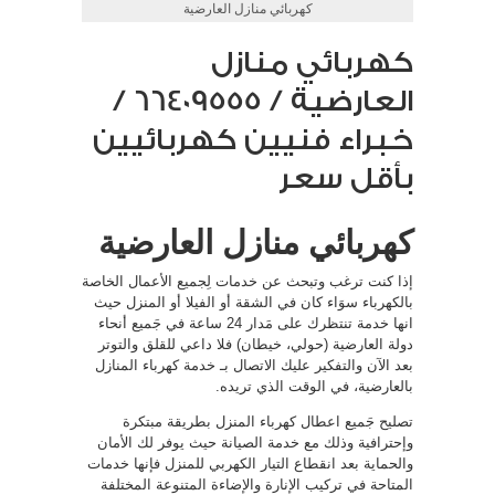
كهربائي منازل العارضية
كهربائي منازل
العارضية / 66409555 /
خبراء فنيين كهربائيين
بأقل سعر
كهربائي منازل العارضية
إذا كنت ترغب وتبحث عن خدمات لِجميع الأعمال الخاصة
بالكهرباء سوَاء كان في الشقة أو الفيلا أو المنزل حيث
انها خدمة تنتظرك على مَدار 24 ساعة في جَميع أنحاء
دولة العارضية (حولي، خيطان) فلا داعي للقلق والتوتر
بعد الآن والتفكير عليك الاتصال بـ خدمة كهرباء المنازل
بالعارضية، في الوقت الذي تريده.
تصليح جَميع اعطال كهرباء المنزل بطريقة مبتكرة
وإحترافية وذلك مع خدمة الصيانة حيث يوفر لك الأمان
والحماية بعد انقطاع التيار الكهربي للمنزل فإنها خدمات
المتاحة في تركيب الإنارة والإضاءة المتنوعة المختلفة