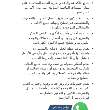
يتمتع بالكفاءة والدقة والخبرة العالية المكتسبة على
مَدار السنوات الماضية السابقة على مَدار أكثر من
عشر سنوات.
يمتلك عدد كبير من فريق العمل المدرب والمحترف
والمتخصصة في تصليح وصِيانة جَميع الأعْطال
والمشاكل الموجودة بالكهرباء.
يستخدم أفضل وأحدث الأجْهزة للكشف المبكر
والسريع عن وجود أي أعطال بالأسلاك والوصلات
الكهْربائية و تصليح جَميع الأجْهزة الكهْربائية.
يقوم بتوفير قطع الغيار الأصلية والمستوردة
واستبدالها بأخرى جديدة وقوية بأقل وأرخص الأسعار
لا مثيل لها وذلك لأننا نسعى إلى رضا العميل.
يقدم أسعار معقولة ورخيصة وتناسب جَميع الفئات
وإمكانية التقسيط بدون دفع أي رسوم إضافية أو
فوائد والدفع عند الاستلام بعد الإنتهاء من عمليات
التصليح والصيانة.
يقدم خصومات وعروض فعالة وقوية وحصرية لجذب
أكبر عدد من العُملاء والأشخاص وأصحاب المنازل
والشركات الكبير أو الصغير للتعامل معنا
كهربائي
منازل العارضية .