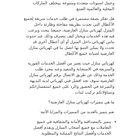
وعمل اسبوتات متعددة ومتنوعة بمختلف الماركات
المحلية والعالمية الصنع.
هل تفكر بصفة مستمرة في طلب خدمات سريعة لِجميع
الأعْطال التي تحدث بطريقة مفاجئة وطارئة داخل
المنزل كهربائي منازل العارضية، جميعنا يبحث ويرغب
فيه هذه الخدمات ويحتار كيف يتصرف وذلك عند حدوث
ماس كهربائي داخل المنزل أو أى أعطال أخرى قد
تحدث ولا يمكن التنبؤ بها اتصل بنا في كهربائي منازل
العارضية لصيانة جَميع الأعْطال.
كهربائي منازل حيث يعتبر من أفضل الخدمات الفورية
والسريعة في الاستجابة والتنفيذ وعند مجرد طلب
الخدمة وذلك عن طريق الاتصال برقم كهربائي منازل
العارضية سوف تجد افضل فني كهربائي لديه البديهة
والسرعة في الحضور والرد على جَميع استفساراتكم
وتساؤلاتكم
تركيب ليتات
.
ما هي مميزات كهربائي منازل العارضية؟
نعم يتميز بالعديد من المميزات والمزايا الآتية:
يتميز بالمصداقية والأمانة والشفافية في جَميع
التعاملات مع جَميع أصحاب المنازل ويقدم أفضل
الخدمات وأفضل النتائج الممكنة والمطلوبة.