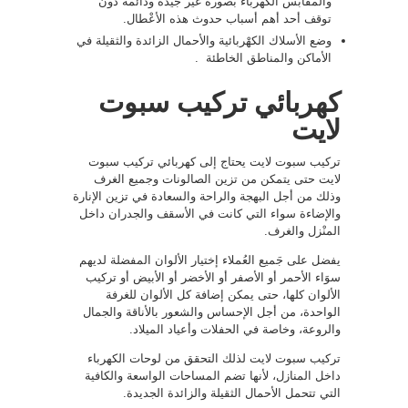
والمقابس الكهرباء بصورة غير جيدة ودائمة دون
توقف أحد أهم أسباب حدوث هذه الأعْطال.
وضع الأسلاك الكهْربائية والأحمال الزائدة والثقيلة في
الأماكن والمناطق الخاطئة .
كهربائي تركيب سبوت
لايت
تركيب سبوت لايت يحتاج إلى كهربائي تركيب سبوت
لايت حتى يتمكن من تزين الصالونات وجميع الغرف
وذلك من أجل البهجة والراحة والسعادة في تزين الإنارة
والإضاءة سواء التي كانت في الأسقف والجدران داخل
المنْزل والغرف.
يفضل على جَميع العُملاء إختيار الألوان المفضلة لديهم
سوَاء الأحمر أو الأصفر أو الأخضر أو الأبيض أو تركيب
الألوان كلها، حتى يمكن إضافة كل الألوان للغرفة
الواحدة، من أجل الإحساس والشعور بالأناقة والجمال
والروعة، وخاصة في الحفلات وأعياد الميلاد.
تركيب سبوت لايت لذلك التحقق من لوحات الكهرباء
داخل المنازل، لأنها تضم المساحات الواسعة والكافية
التي تتحمل الأحمال الثقيلة والزائدة الجديدة.