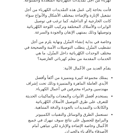
كهرباء من أجل تمديدات الكهْربائية المتعددة والمتنوعة.
فأنت بحاجة إلى عَمل هذه التمْديدات الكهرباء من أجل
تشغيل الإنارة والإضاءة بمختلف الأشكال والأنواع سوَاء
كانت الخارجية او الداخلية، كما ترغب في توصيل
الوايرات والأسلاك المختلفة وتركيب اللوحة الكهْربائية
وتوصيلها وذلك بمنتهى الإتقان والجودة والسرعة.
وخاصة في بداية إنشاء المنْزل ونهاية يلزم من أجل
تشطيب المنْزل يتطلب التوصيلات الآمنة والصحيحة في
مختلف الوحدات الكهْربائية داخل المنْزل، ما هي
الخدمات المقدمة من
معلم كهربائي
العارضية؟
يقدّم العديد من الأعْمال الآتية:
يمتلك مجموعة كبيرة ومتميزة من أكفأ وأفضل
الأيدي العاملة الماهرة والمتميزة وذلك تحت إشراف
مهندسين وخبراء محترفين في أعمال الكهرباء.
يستخدم أفضل الأدوات والمعدات والماكينات الحديثة
للتعرف على طرق التوصيل الأسلاك الكهْربائية
والكابلات والتمديدات بالجودة والدقة المتناهية.
تستعمل الطرق والوسائل والتقنيات الكمبيوتر
والبرامج للحصول على نتائج سوف تبهرك في جَميع
الأعْمال وخاصة الإضاءة والإنارة لكي تتباهي أمام
الأصدقاء والأقرباء والجيران.