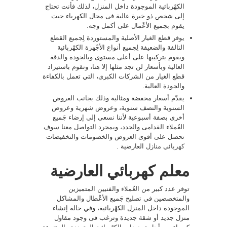
الكهْربائية الموجودة داخل المنزل، لذلك فأنت تحتاج
إلى شخص ذو خبرة عالية فى مجال الكهرباء حيث
يقوم بجميع الأعْمال على أكمل وجه.
يوفر قطع الغيار الأصلية والمستوردة لِجميع القطع
التالفة والضعيفة لِجميع أنواع الأجْهزة الكهْربائية
ويقوم بتركيبها على أعلى مستوى وبالجودة والدقة
العالية وبأسعار لن تجد مثلها إلا هنا، ونقوم باستيراد
قطع الغيار من الشركات الكبرى، التي تعمل بالكفاءة
والجودة العالية.
يقدّم أسعار مخفضة ومثالية وذلك بجانب العروض
السنوية والنصف سنوية، وعروض شهرية وعروض
أخرى بصفة أسبوعية لأننا نسعى إلى إرضاء جَميع
العُملاء القدامى والجدد، وبمجرد التواصل معنا سوف
تحصل على أقوى العروض والخصومات والتخفيضات
كهربائي منازل
العارضية .
معلم كهربائي العارضية
توفر عدد كبير من العُملاء والفنيين المتميزين
والمتخصصين في تصليح جَميع الأعْطال والمشاكل
الموجودة داخل المنزل الكهْربائية، وفي حالة إنشاء
منزل جديد أو شقة جديدة وترغب فى وجود مقاول