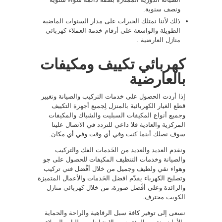
ونصف سنوية.
ذلك لأننا نمتلك الخبرات على مدار السنوات الماضية
الطويلة والواسعة على أرقام خدمة العملاء
كهربائي
منازل
العارضية .
كهربائي تكييف ومكيفات
بالعارضية
إذا أردت الحصول على خدمات التركيب والصيانة وتغيير
قطع الغيار الكهربائية بالمنزل لِجميع أجهزة التكييف
وجميع أنواع المكيفات السبليت والشباك والمكيفات
المركزية والعادية فلا داعي للتردد في الاتصال علينا
سوف نصلك أينما كنت وفي أي وقت وفي أي مكان.
ونقدم العديد والعديد من الخَدمات الفك والتركيب
والصيانة وخدمات التنظيف المكيفات للحصول على جو
وهواء نقي ولطيف وجميل من خلال أفْضل فني تركيب
وتصليح الكهرباء يقدّم افضل الخَدمات والأعمال المتميزة
والرائدة وعلى أفْضل صورة، من خلال
كهربائي منازل
الكويت
محترف.
نسعى إلى توفير كافة سبل الرفاهية والراحة والحماية