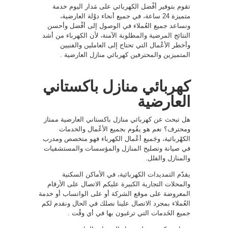
تقوم بتوفير أفْضل الكهربائي على مَدار اليوم خدمة
متميزة 24 ساعة، في جميع أنحاء دوْلة العارضية،
ونساعد جميع العُملاء في الوصول إلى أفْضل وأحسن
النتائج المرضية والمطلوبة الآمنة، لأن الكهرباء من أشد
وأخطر الأعْمال التي تحتاج إلى العاملين والفنيين
المتميزين والمحترفين كهربائي منازل العارضية .
كهربائي منازل باكستاني
العارضية
هل تبحث عن كهربائي منازل باكستاني العارضية ممتاز
ومحترف؟ نعم هو يقُوم بجميع الأعْمال والخدمات
الكهْربائية، وجَميع أعْمال الكهرباء فهو متخصص ومدرب
في صيانة وتصليح المنازل والمؤسسات والمستشفيات
والمنازل والفلل.
يقدّم التمديدات الكهربائية، في الأماكن السكنية
والمحلات التجارية الكبيرة عليكم الاتصال على الأرقام
المعروضة على موقع الشركة أو على الواتساب أو خدمة
العُملاء بمجرد الاتصال علينا نصلك في الحال ونقدم لكم
جميع الخَدمات التي ترغبون بها في أي وقْت .