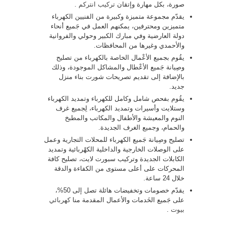
صورة، بكل مهارة وإتقان
تركيب انتركم
.
يقدّم مجموعة متميزة وكبيرة من الفنيين الكهرباء
متميزين ومحترفين، يمكنهم العمل في جَميع أنحاء
دولة العارضية وفي مبارك الكبير وحولي والفروانية
والأحمدي وغيرها من المحافظات.
يقُوم بجميع الأعْمال الخاصة بالكهرباء من تصليح
وصِيانة جَميع الأعْطال والمشاكل الموجودة، وذلك
بالإضافة إلى تقديم تصريحات شورت بناء منزل
جديد.
يقُوم بفحص شامل وكامل للكهرباء وتمديد الكهرباء
وستلايت وأسيرات وتمديد الكهرباء، لِجميع غرف
النوم والمعيشة والأطفال والمكاتب والمطبخ
والحمام، وجميع الغرف الجديدة.
تصليح وصِيانة جَميع الكهرباء للمحلات التجارية وعمل
على الوصلات الخارجية والداخلية الكهْربائية وتمديد
الكابلات الجديدة وتركيب سبورت لايت، تصليح كافة
المحركات على أعلى مستوى من الكفاءة والدقة
خلال 24 ساعة.
يقدّم خصومات وتخفيضات هائلة تصل إلى 50%،
على جَميع الخَدمات والأعمال المقدمة منا
كهربائي
بيوت
.