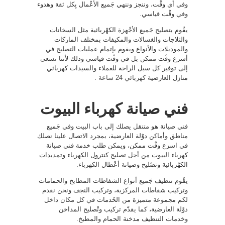
وفي أي وقْت، وننجز وننهي جَميع الأعْمال بِكل ثقة وهدوء
وفي وقْت قياسي.
يقُوم بتصليح جَميع الأجْهزة الكهْربائية مثل السخانات
والثلاجات والغسالات والمكيفات بمختلف الماركات
والموديلات والأنواع ويقوم بإتمام عمليات التصليح في
أسرع وقْت ممكن بل في وقْت قياسي وذلك لأننا نسعى
إلى توفير كل سبل الراحة للعملاء والسيدات كهربائي
منازل العارضية
كهربائي 24 ساعة
.
فني صيانة كهرباء البيوت
فني صيانة هو متنقل يصلك إلى باب البيت وفي جَميع
مناطق وأماكن دوْلة العارضية، بمجرد الاتصال علينا نصلك
في اسرع وقْت ممكن، ويمكن طلب خدمة فني صيانة
كهرباء البيوت من أجل تصليح كنترول الكهرباء وتمديدات
الكهْربائية وتصْليح وصيانة أعْطال الكهرباء.
يقُوم تنظيف جَميع أنواع الشفاطات المطابخ والحمامات
وتركيب شفاطات المركزية، وتركيب النجف ونحن نقدم
لكم مجموعة متميزة من الخَدمات في كل مكان داخل
دوْلة العارضية، كما يقدّم تركيب وتْصليح المداخن
وخدمات التنظيف مدخنة الحمام والمطبخ.