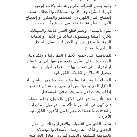
يقُوم بعمل الصيانة بطريق شاملة وكاملة لِجميع
كهرباء المنْزل وحل جَميع المشاكل والأعطال بسبب
إنقطاع التيار الكهربائي المستمر والمتكرر أو إنقطاع
الكهرباء بطريقة مفاجئة، في أسرع وقْت ممكن.
يقُوم باستبدال وتغيير قطع الغيار التالفة والمتهالكة
بأخرى أصلية ومضمونة، للتأكد من الأمان والحماية
التامة، والتحقق من أن الكهرباء تشتغل بالشكل
السليم والصحيح.
للمحافظة على جَميع الأجْهزة الكهْربائية والإلكترونية
الموجودة داخل المنْزل وعدم تعرضها إلى أي خسائر
أو أضرار، التي تسبب بها تلف قطع الغيار أو سوء
توصيل الأسلاك والكابلات الكهْربائية.
الوصلات المنزلية السليمة والصحيحة هى أساس بناء
المنْزل الذي يحميك من أي ضرر أو مشاكل قد تقع،
إذا لم يحدث الآن فإنه يحدث في المستقبل.
تؤثر تأثير مباشر على المنْزل بالكامل، هذا ما يفعله
فني كهربائي
التحقق والتأكد منه، توصيل المكيفات
والثلاجات والغسالات وغيرها من الأجْهزة الكهْربائية
الأخرى.
تجنب الكثير من التلفيات والأضرار وذلك من خلال
التحقق والتأكد منه توصيل الأسلاك والتوصيلات
بالطريقة السليمة والجيدة كهربائي منازل العارضية