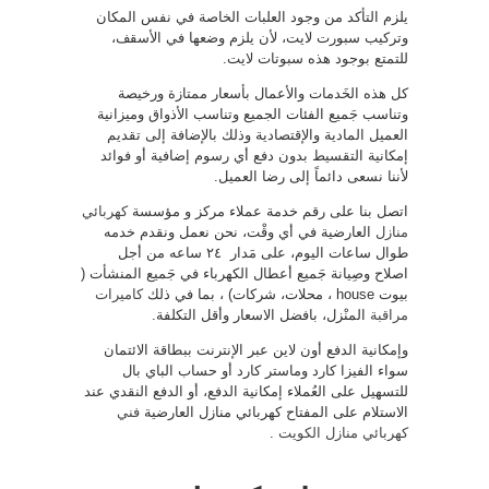
يلزم التأكد من وجود العلبات الخاصة في نفس المكان
وتركيب سبورت لايت، لأن يلزم وضعها في الأسقف،
للتمتع بوجود هذه سبوتات لايت.
كل هذه الخَدمات والأعمال بأسعار ممتازة ورخيصة
وتناسب جَميع الفئات الجميع وتناسب الأذواق وميزانية
العميل المادية والإقتصادية وذلك بالإضافة إلى تقديم
إمكانية التقسيط بدون دفع أي رسوم إضافية أو فوائد
لأننا نسعى دائماً إلى رضا العميل.
اتصل بنا على رقم خدمة عملاء مركز و مؤسسة
كهربائي
منازل
العارضية في أي وقْت، نحن نعمل ونقدم خدمه
طوال ساعات اليوم، على مَدار ٢٤ ساعه من أجل
اصلاح وصِيانة جَميع أعطال الكهرباء في جَميع المنشأت (
بيوت house ، محلات، شركات) ، بما في ذلك
كاميرات
مراقبة
المنْزل، بافضل الاسعار وأقل التكلفة.
وإمكانية الدفع أون لاين عبر الإنترنت ببطاقة الائتمان
سواء الفيزا كارد وماستر كارد أو حساب الباي بال
للتسهيل على العُملاء إمكانية الدفع، أو الدفع النقدي عند
الاستلام على المفتاح كهربائي منازل العارضية
فني
كهربائي منازل الكويت
.