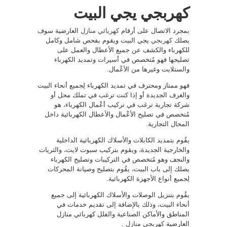
كهربجي يجي البيت
بمجرد الاتصال على أرقام
كهربائي منازل
العارضية سوف
يصلك
كهربجي
يجي البيت ويقوم بفحص شامل وكامل
للكهرباء والكشف عن جميع الأعطال والعمل على
تصليحها فهو مُتخصص في أسيرات وتمديد الكهرباء
والستلايت وغيرها من الأعْمال.
فهو ممتاز ومحترف في تمديد الكهرباء لِجميع أنحاء البيت
والغرف الجديدة أو إذا كنت ترغب في تملك محل أو
شركة تجارية ترغب في تركيب أعْمال الكهرباء، هو
مُتخصص في تصليح الأعْمال والأعطال الكهربائية داخل
المحال التجارية.
يقُوم بتمديد الكابلات والأسلاك الكهربائية الداخلية
والخارجية الجديدة، ويقوم بتركيب سبوت لايت، والثريات
والنجف وهو مُتخصص في التركيبات وتصليح الكهرباء
يصلك إلى باب البيت، يقُوم بتصليح وصيانة المحركات
لِجميع أنواع الأجهزة الكهربائية.
يقُوم بتنزيل الوصلات والأسلاك الكهربائية إلى جميع
أنحاء البيت، وذلك بالإضافة إلى تقديم خدمات في
المناطق والأماكن الصناعية والفلل كهربائي منازل
العارضية
كهربجي منازل
.