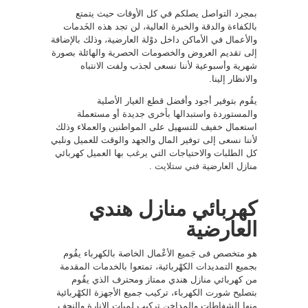
بمجرد التواصل يصلكم في كل الأوقات حيث يتمتع
بالكفاءة والدقة والخبرة العالية، لن تجد هذه الخَدمات
والأعمال في الأماكن داخل دوْلة العارضية، وذلك بالإضافة
إلى تقديم العروض والخصومات الحصرية والهائلة بصورة
شهرية وأسبوعية لأننا نسعى لجذب ولفت الانتباه
والانظار إلينا.
يقُوم بتوفير أجود وأفضل قطع الغيار الأصلية
والمستوردة واستبدالها بأخرى جديدة أو مستعملة
استعمال خفيف للتسهيل على المواطنين والعملاء وذلك
لأننا نسعى إلى توفير المال والجهد والوقت للعميل ونلبي
كل الطلبات والاحتياجات التي يرغب بها العميل كهربائي
منازل العارضية
فني ستلايت
.
كهربائي منازل هندي
العارضية
هو متخصص فى جَميع الأعْمال الخاصة بالكهرباء يقُوم
بجميع التمديدات الكهْربائية، تمتعوا بالخدمات المقدمة
من كهربائي منازل هندي ممتاز ومحترف الذي يقُوم
بتصليح شورت الكهرباء، تركيب جميع الأجهزة الكهْربائية
منها الشفاطات والمداخن تركيب لمبات الإنارة والنجف