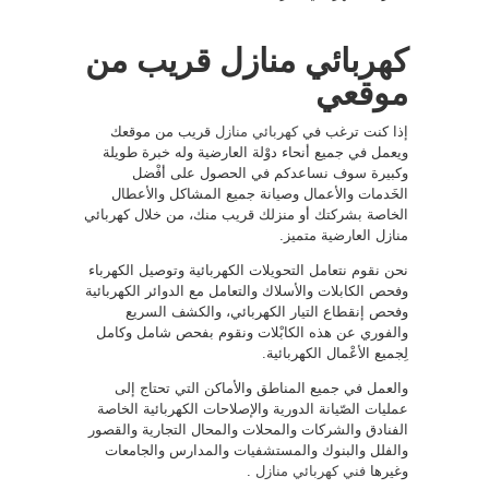
كهربائي منازل قريب من
موقعي
إذا كنت ترغب في
كهربائي منازل
قريب من موقعك
ويعمل في جميع أنحاء دوْلة العارضية وله خبرة طويلة
وكبيرة سوف نساعدكم في الحصول على أفْضل
الخَدمات والأعمال وصيانة جميع المشاكل والأعطال
الخاصة بشركتك أو منزلك قريب منك، من خلال كهربائي
منازل العارضية متميز.
نحن نقوم نتعامل التحويلات الكهربائية وتوصيل الكهرباء
وفحص الكابلات والأسلاك والتعامل مع الدوائر الكهربائية
وفحص إنقطاع التيار الكهربائي، والكشف السريع
والفوري عن هذه الكابْلات ونقوم بفحص شامل وكامل
لِجميع الأعْمال الكهربائية.
والعمل في جميع المناطق والأماكن التي تحتاج إلى
عمليات الصّيانة الدورية والإصلاحات الكهربائية الخاصة
الفنادق والشركات والمحلات والمحال التجارية والقصور
والفلل والبنوك والمستشفيات والمدارس والجامعات
وغيرها
فني كهربائي منازل
.