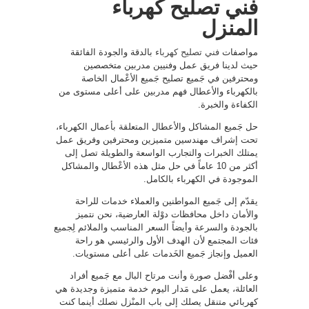
فني تصليح كهرباء
المنزل
مواصفات
فني تصليح كهرباء
بالدقة والجودة الفائقة
حيث لدينا فريق عمل وفنيين مدربين متخصصين
ومحترفين في جَميع تصليح جَميع الأعْمال الخاصة
بالكهرباء والأعطال فهم مدربين على أعلى مستوى من
الكفاءة والخبرة.
حل جَميع المشاكل والأعطال المتعلقة بأعمال الكهرباء،
تحت إشراف مهندسين متميزين ومحترفين وفريق عمل
يمتلك الخبرات والتجارب الواسعة والطويلة تصل إلى
أكثر من 10 عاماً في حل مثل هذه الأعْطال والمشاكل
الموجودة في الكهرباء بالكامل.
يقدّم إلى جَميع المواطنين والعملاء خدمات للراحة
والأمان داخل محافظات دوْلة العارضية، نحن نتميز
بالجودة والسرعة وأيضاً السعر المناسب والملائم لِجميع
فئات المجتمع لأن الهدف الأول والرئيسي هو راحة
العميل وإنجاز جَميع الخَدمات على أعلى مستويات.
وعلى أفْضل صورة وأنت مرتاح البال مع جَميع أفراد
العائلة، يعمل على مَدار اليوم خدمة متميزة وجديدة هي
كهربائي متنقل يصلك إلى باب المنْزل نصلك أينما كنت