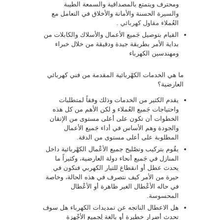
ومحترف ويتمتع بالمصداقية والسمعة الطيبة
والسيرة الحسنة والأمانة والأخلاق في التعامل مع
العُملاء
مقاول كهربائي
.
القيام بتوصيل جَميع الأعمال والأسلاك والكابلات من
بداية الأمر بطريقة جيدة ودقيقة من خلال خبراء
ومهندسين الكهرباء
ما هي الخدمات الكهْربائية المقدمة من فني كهربائي
العارضية؟
يقدم الكثير من الخدمات وذلك وفقاً لمتطلبات
واحتياجات جَميع العُملاء و لكن الأهم من كل هذه
الخطوات أن تكون على أعلى مستوى من الإتقان
والجودة وهم الأساس في أداء جَميع الأعمال
المطلوبة على أعلى مستوى من الدقة.
يقُوم بتركيب وتصْليح جميع الأعْمال الكهْربائية داخل
المنازل في جَميع أنحاء دولة العارضية، وكثيراً ما
يحدث عطل أو انقطاع للتيار الكهربي فنكون في
حيرة من الأمر كيف نتصرف في هذه الحالة، وخاصة
في حاله الأعْطال الغير ظاهرة أو الأعْطال
المحسوسة.
هل الاعطال الناتجه عن تمديدات الكهرباء هل سوف
تحدث أضرار خطيرة أو بالغة لِجميع الأجْهزة