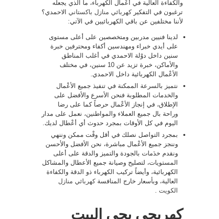
والكفاءة العالية في أعْمال الكهرباء، ما الذي يجعله
ترغبون في التفكير
كهربائي منازل باكستاني
الاحمدي؟
لأننا مختلفين عن باقي الكهربائيين في الآتي:
لدينا فنيين مدربين ومتخصصين على أعلى مستوى
على أيدي خبراء ومهندسين أكفاء ومحترفين خبرة
سنين داخل دوْلة الاحمدي في أغلب المناطق
والأماكن، خبرة تزيد عن 10 سنين، في مختلف
الأعْمال الكهربائية داخل الاحمدي.
نتميز بالسرعة الممكنة في تنفيذ جميع الأعْمال
والخدمات المطلوبة فنحن الأسرع والأفضل على
الإطلاق، في إنجاز الأعْمال حرصاً كما على رضا
وراحة بال جميع العملاء والمواطنين، نعمل على مدار
اليوم في كل الأوقات بمجرد حدوث أي أعْطال لديك.
بمجرد التواصل نصلك في أقل وقْت ممكن وننهي
وننجز جميع الأعْمال مباشرة، نحن الأفضل والأحسن
ونقدم خدَمات بالجودة والتميز والدقة على أعلى
المستويات، لتصليح وصيانة جميع الأعطال والمشاكل
الكهربائية، وأيضاً تركيب الكهرباء ذو الدقة والكفاءة
العالية، وبأسعار خارج المنافسة
كهربائي منازل
الكويت
.
كهربجي يجي البيت