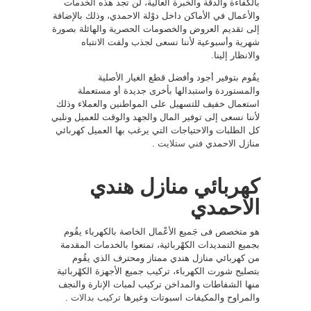
بالكفاءة والدقة والخبرة العالية، لن تجد هذه الخَدمات
والأعمال في الأماكن داخل دوْلة الاحمدي، وذلك بالإضافة
إلى تقديم العروض والخصومات الحصرية والهائلة بصورة
شهرية وأسبوعية لأننا نسعى لجذب ولفت الانتباه
والانظار إلينا.
يقُوم بتوفير أجود وأفضل قطع الغيار الأصلية
والمستوردة واستبدالها بأخرى جديدة أو مستعملة
استعمال خفيف للتسهيل على المواطنين والعملاء وذلك
لأننا نسعى إلى توفير المال والجهد والوقت للعميل ونلبي
كل الطلبات والاحتياجات التي يرغب بها العميل كهربائي
منازل الاحمدي
فني ستلايت
.
كهربائي منازل هندي
الاحمدي
هو متخصص فى جَميع الأعْمال الخاصة بالكهرباء يقُوم
بجميع التمديدات الكهْربائية، تمتعوا بالخدمات المقدمة
من كهربائي منازل هندي ممتاز ومحترف الذي يقُوم
بتصليح شورت الكهرباء، تركيب جميع الأجهزة الكهْربائية
منها الشفاطات والمداخن تركيب لمبات الإنارة والنجف
والمراوح والمكيفات اسبوتات وغيرها
تركيب بدالات
.