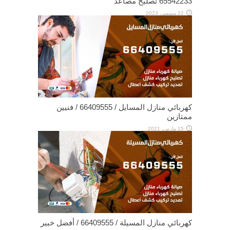
65542233 تصليح مصاعد
22 سبتمبر، 2023
كهربائي منازل المسايل / 66409555 / فنيين
ممتازين
15 مارس، 2021
كهربائي منازل المسيلة / 66409555 / أفضل خبير