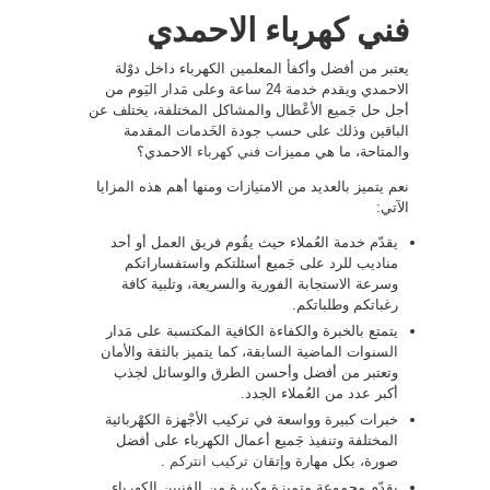
فني كهرباء الاحمدي
يعتبر من أفضل وأكفأ المعلمين الكهرباء داخل دوْلة
الاحمدي ويقدم خدمة 24 ساعة وعلى مَدار اليَوم من
أجل حل جَميع الأعْطال والمشاكل المختلفة، يختلف عن
الباقين وذلك على حسب جودة الخَدمات المقدمة
والمتاحة، ما هي مميزات
فني كهرباء
الاحمدي؟
نعم يتميز بالعديد من الامتيازات ومنها أهم هذه المزايا
الآتي:
يقدّم خدمة العُملاء حيث يقُوم فريق العمل أو أحد
مناديب للرد على جَميع أسئلتكم واستفساراتكم
وسرعة الاستجابة الفورية والسريعة، وتلبية كافة
رغباتكم وطلباتكم.
يتمتع بالخبرة والكفاءة الكافية المكتسبة على مَدار
السنوات الماضية السابقة، كما يتميز بالثقة والأمان
وتعتبر من أفضل وأحسن الطرق والوسائل لجذب
أكبر عدد من العُملاء الجدد.
خبرات كبيرة وواسعة في تركيب الأجْهزة الكهْربائية
المختلفة وتنفيذ جَميع أعمال الكهرباء على أفضل
صورة، بكل مهارة وإتقان
تركيب انتركم
.
يقدّم مجموعة متميزة وكبيرة من الفنيين الكهرباء