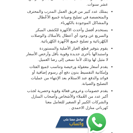
عشر سنوات.
يمتلك عدد كبير من فريق العمل المدرب والمحترف
والمتخصصة في تصليح وصِيانة جَميع الأعْطال
والمشاكل الموجودة بالكهرباء.
يستخدم أفضل وأحدث الأجْهزة للكشف المبكر
والسريع عن وجود أي أعطال بالأسلاك والوصلات
الكهْربائية و تصليح جَميع الأجْهزة الكهْربائية.
يقوم بتوفير قطع الغيار الأصلية والمستوردة
واستبدالها بأخرى جديدة وقوية بأقل وأرخص الأسعار
لا مثيل لها وذلك لأننا نسعى إلى رضا العميل.
يقدم أسعار معقولة ورخيصة وتناسب جَميع الفئات
وإمكانية التقسيط بدون دفع أي رسوم إضافية أو
فوائد والدفع عند الاستلام بعد الإنتهاء من عمليات
التصليح والصيانة.
يقدم خصومات وعروض فعالة وقوية وحصرية لجذب
أكبر عدد من العُملاء والأشخاص وأصحاب المنازل
والشركات الكبير أو الصغير للتعامل معنا
كهربائي
منازل الاحمدي .