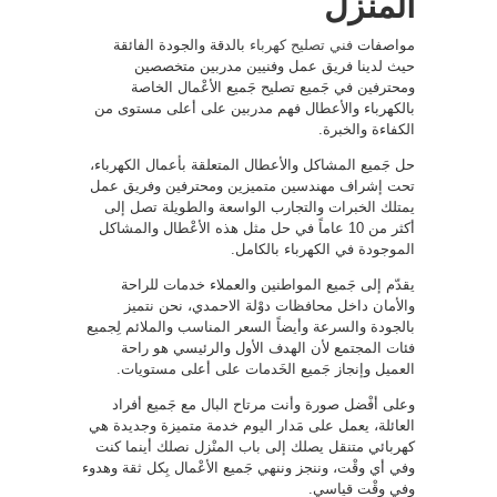
المنزل
مواصفات
فني تصليح كهرباء
بالدقة والجودة الفائقة
حيث لدينا فريق عمل وفنيين مدربين متخصصين
ومحترفين في جَميع تصليح جَميع الأعْمال الخاصة
بالكهرباء والأعطال فهم مدربين على أعلى مستوى من
الكفاءة والخبرة.
حل جَميع المشاكل والأعطال المتعلقة بأعمال الكهرباء،
تحت إشراف مهندسين متميزين ومحترفين وفريق عمل
يمتلك الخبرات والتجارب الواسعة والطويلة تصل إلى
أكثر من 10 عاماً في حل مثل هذه الأعْطال والمشاكل
الموجودة في الكهرباء بالكامل.
يقدّم إلى جَميع المواطنين والعملاء خدمات للراحة
والأمان داخل محافظات دوْلة الاحمدي، نحن نتميز
بالجودة والسرعة وأيضاً السعر المناسب والملائم لِجميع
فئات المجتمع لأن الهدف الأول والرئيسي هو راحة
العميل وإنجاز جَميع الخَدمات على أعلى مستويات.
وعلى أفْضل صورة وأنت مرتاح البال مع جَميع أفراد
العائلة، يعمل على مَدار اليوم خدمة متميزة وجديدة هي
كهربائي متنقل يصلك إلى باب المنْزل نصلك أينما كنت
وفي أي وقْت، وننجز وننهي جَميع الأعْمال بِكل ثقة وهدوء
وفي وقْت قياسي.