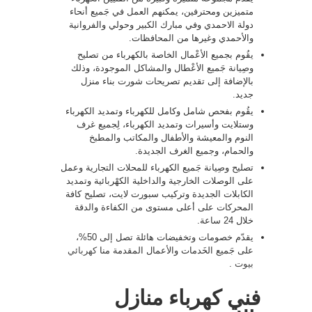
متميزين ومحترفين، يمكنهم العمل في جَميع أنحاء
دولة الاحمدي وفي مبارك الكبير وحولي والفروانية
والأحمدي وغيرها من المحافظات.
يقُوم بجميع الأعْمال الخاصة بالكهرباء من تصليح
وصِيانة جَميع الأعْطال والمشاكل الموجودة، وذلك
بالإضافة إلى تقديم تصريحات شورت بناء منزل
جديد.
يقُوم بفحص شامل وكامل للكهرباء وتمديد الكهرباء
وستلايت وأسيرات وتمديد الكهرباء، لِجميع غرف
النوم والمعيشة والأطفال والمكاتب والمطبخ
والحمام، وجميع الغرف الجديدة.
تصليح وصِيانة جَميع الكهرباء للمحلات التجارية وعمل
على الوصلات الخارجية والداخلية الكهْربائية وتمديد
الكابلات الجديدة وتركيب سبورت لايت، تصليح كافة
المحركات على أعلى مستوى من الكفاءة والدقة
خلال 24 ساعة.
يقدّم خصومات وتخفيضات هائلة تصل إلى 50%،
على جَميع الخَدمات والأعمال المقدمة منا
كهربائي
بيوت
.
فني كهرباء منازل