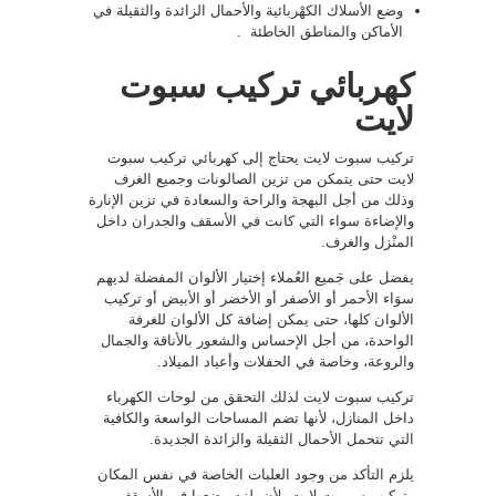
وضع الأسلاك الكهْربائية والأحمال الزائدة والثقيلة في
الأماكن والمناطق الخاطئة .
كهربائي تركيب سبوت
لايت
تركيب سبوت لايت يحتاج إلى كهربائي تركيب سبوت
لايت حتى يتمكن من تزين الصالونات وجميع الغرف
وذلك من أجل البهجة والراحة والسعادة في تزين الإنارة
والإضاءة سواء التي كانت في الأسقف والجدران داخل
المنْزل والغرف.
يفضل على جَميع العُملاء إختيار الألوان المفضلة لديهم
سوَاء الأحمر أو الأصفر أو الأخضر أو الأبيض أو تركيب
الألوان كلها، حتى يمكن إضافة كل الألوان للغرفة
الواحدة، من أجل الإحساس والشعور بالأناقة والجمال
والروعة، وخاصة في الحفلات وأعياد الميلاد.
تركيب سبوت لايت لذلك التحقق من لوحات الكهرباء
داخل المنازل، لأنها تضم المساحات الواسعة والكافية
التي تتحمل الأحمال الثقيلة والزائدة الجديدة.
يلزم التأكد من وجود العلبات الخاصة في نفس المكان
وتركيب سبورت لايت، لأن يلزم وضعها في الأسقف،