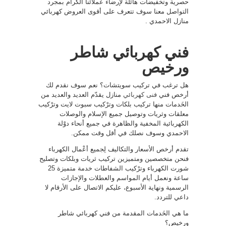
حصرية وتخفيضات هائلة لإرضاء عملائنا الكرام بمجرد
التواصل معنا سوف تتعرف على أقوى العروض كهربائي
منازل الاحمدي .
فني كهربائي شاطر
ورخيص
هل ترغب في تركيب سويتشات؟ نعم سوف نقدم لك
أرخص فني
فنى كهربائي
منازل يقدّم العديد والعديد من
الخَدمات منها تركيب بلكات وترْكيب سبوت لايت وترْكيب
معلقات وثريات وتوصيل جميع الإسلام والوصلات
الكهربائية المخفية والظاهرة في جميع أنحاء دوْلة
الاحمدي وسوف نصلك في أقل وقت ممكن.
تقدم أرخص الأسعار والتكاليف لِجميع أعْمال الكهرباء
فنحن متخصصين ومتميزين تركيب ثريات وبلكات وتصليح
شورت الكهرباء وترْكيب الشفاطات خدمة متميزة 25
ساعة ونعمل أيام المواسم والعطلات والإجازات
الرسمية ونهاية الأسبوع، عليكم الاتصال على الأرقام لا
داعي للتردد.
ما هي الخَدمات المقدمة من فني كهربائي شاطر
ورخيص؟