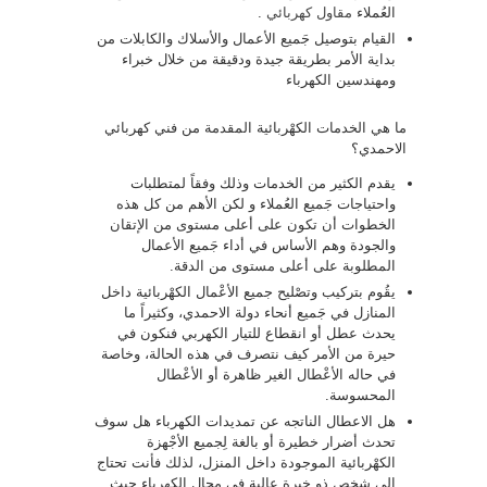
العُملاء
مقاول كهربائي
.
القيام بتوصيل جَميع الأعمال والأسلاك والكابلات من
بداية الأمر بطريقة جيدة ودقيقة من خلال خبراء
ومهندسين الكهرباء
ما هي الخدمات الكهْربائية المقدمة من فني كهربائي
الاحمدي؟
يقدم الكثير من الخدمات وذلك وفقاً لمتطلبات
واحتياجات جَميع العُملاء و لكن الأهم من كل هذه
الخطوات أن تكون على أعلى مستوى من الإتقان
والجودة وهم الأساس في أداء جَميع الأعمال
المطلوبة على أعلى مستوى من الدقة.
يقُوم بتركيب وتصْليح جميع الأعْمال الكهْربائية داخل
المنازل في جَميع أنحاء دولة الاحمدي، وكثيراً ما
يحدث عطل أو انقطاع للتيار الكهربي فنكون في
حيرة من الأمر كيف نتصرف في هذه الحالة، وخاصة
في حاله الأعْطال الغير ظاهرة أو الأعْطال
المحسوسة.
هل الاعطال الناتجه عن تمديدات الكهرباء هل سوف
تحدث أضرار خطيرة أو بالغة لِجميع الأجْهزة
الكهْربائية الموجودة داخل المنزل، لذلك فأنت تحتاج
إلى شخص ذو خبرة عالية فى مجال الكهرباء حيث