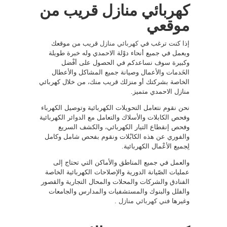
كهربائي منازل قريب من
موقعي
إذا كنت ترغب في
كهربائي منازل
قريب من موقعك
ويعمل في جميع أنحاء دوْلة الاحمدي وله خبرة طويلة
وكبيرة سوف نساعدكم في الحصول على أفْضل
الخَدمات والأعمال وصيانة جميع المشاكل والأعطال
الخاصة بشركتك أو منزلك قريب منك، من خلال كهربائي
منازل الاحمدي متميز.
نحن نقوم نتعامل التحويلات الكهربائية وتوصيل الكهرباء
وفحص الكابلات والأسلاك والتعامل مع الدوائر الكهربائية
وفحص إنقطاع التيار الكهربائي، والكشف السريع
والفوري عن هذه الكابْلات ونقوم بفحص شامل وكامل
لِجميع الأعْمال الكهربائية.
والعمل في جميع المناطق والأماكن التي تحتاج إلى
عمليات الصّيانة الدورية والإصلاحات الكهربائية الخاصة
الفنادق والشركات والمحلات والمحال التجارية والقصور
والفلل والبنوك والمستشفيات والمدارس والجامعات
وغيرها
فني كهربائي منازل
.