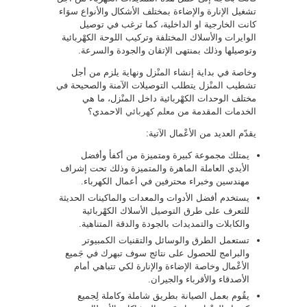
تشغيل الإنارة والإضاءة بمختلف الأشكال والأنواع سوَاء
كانت الخارجية او الداخلية، كما ترغب في توصيل
الوايرات والأسلاك المختلفة وتركيب اللوحة الكهْربائية
وتوصيلها وذلك بمنتهى الإتقان والجودة والسرعة.
وخاصة في بداية إنشاء المنْزل ونهاية يلزم من أجل
تشطيب المنْزل يتطلب التوصيلات الآمنة والصحيحة في
مختلف الوحدات الكهْربائية داخل المنْزل، ما هي
الخدمات المقدمة من
معلم كهربائي
الاحمدي؟
يقدّم العديد من الأعْمال الآتية:
يمتلك مجموعة كبيرة ومتميزة من أكفأ وأفضل
الأيدي العاملة الماهرة والمتميزة وذلك تحت إشراف
مهندسين وخبراء محترفين في أعمال الكهرباء.
يستخدم أفضل الأدوات والمعدات والماكينات الحديثة
للتعرف على طرق التوصيل الأسلاك الكهْربائية
والكابلات والتمديدات بالجودة والدقة المتناهية.
تستعمل الطرق والوسائل والتقنيات الكمبيوتر
والبرامج للحصول على نتائج سوف تبهرك في جَميع
الأعْمال وخاصة الإضاءة والإنارة لكي تتباهي أمام
الأصدقاء والأقرباء والجيران.
يقُوم بعمل الصيانة بطريق شاملة وكاملة لِجميع