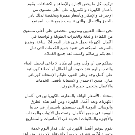
تركيب كل ما يخص الإنارة والإضاءة والكشافات، يقُوم
بأعمال الكهرباء والكنترول، على أعلى مستوى من
الإحتراف والإبتكار وبأسعار مميزة ومخفضة لذلك بادر
بالحجز والاتصال، والتي تناسب جميع فئات المجتمع.
نحن نمتلك الفنيين ومدربين متخصص على أعلى مستوى
من الكفاءة والدقة والخبرات الطويلة والواسعة في
أعْمال الكهرباء نعمل على مَدار اليوم 24 ساعة، ويتميز
بالسرعة الممكنة في تنفيذ جميع الخَدمات التي تنال
اعجابكم ورضاكم وكسب ثقة جميع العُملاء.
نصلكم في أي وقْت وفي أي مكان لا داعي لتحمل العناء
والتعب والهم عند حدوث أي أعْطال أو أخطاء كهربائية
على أكمل وجه وعلى الفور، عليكم الإستعانة
كهربائي
منازل هندي
الاحمدي والاستعانة بأفضل الخَدمات
والأعمال وتتحمل جميع الظروف.
بمختلف الأسعار الهائلة بالمقارنة بالكهربائين في أعْمال
الكهرباء، وتعد أعْمال الكهرباء ومن أهم هذه الطرق
والوسائل اليومية التي نستعملها باستمرار في حياتنا
اليومية في جميع الأعْمال، وتستعمل الأدوات والمعدات
والأجهزة والماكينات الحديثة في الأساسيات والمشاريع.
تقوم بتوفير أفْضل الكهربائي على مَدار اليوم خدمة
متميزة 24 ساعة، في جميع أنحاء دوْلة الاحمدي، ونساعد