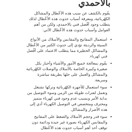
بالاحمدي
يقُوم بالكشف عن سبب هذه الأعْطال والمشاكل
الكهْربائية، ومعرفة أسباب حدوث هذه الأعْطال لذلك
يتطلب وجود أفْضل فني بالاحمدي، ولكن من أهم
العوامل وأسباب حدوث هذه الأعْطال الآتي:
استعمال المفاتيح والمقابس والأسلاك من الأنواع
السيئة والرديئة تؤدي إلى حدوث الكثير من الأعْطال
والمشاكل الخطيرة مما يتطلب الاعتماد على أفْضل
فني كهرباء
.
يقُوم بمعالجة جَميع الأمور والأشياء وأخبار بكل
صغيرة وكبيرة الخاصة بالأسلاك والوصلات الكهْربائية
والمشاكل والعمل على حلها بطريقة مباشرة
وسريعة.
سوء استعمال للأجهزة الكهْربائية وتركها تشتغل
وتعمل لفترات طويلة من الزمن وسوء التوصيل من
بداية الأمر وبسبب عدم وجود فني كهرباء متميز
ومحترف ومتخصص في التوصيل الكهرباء أدي إلى
هذه الأضرار والمشاكل.
سوء قدر وحجم الأسلاك والضغط على المفاتيح
والمقابس الكهرباء بصورة غير جيدة ودائمة دون
توقف أحد أهم أسباب حدوث هذه الأعْطال.