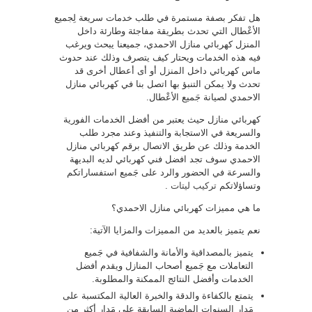
هل تفكر بصفة مستمرة في طلب خدمات سريعة لِجميع
الأعْطال التي تحدث بطريقة مفاجئة وطارئة داخل
المنزل كهربائي منازل الاحمدي، جميعنا يبحث ويرغب
فيه هذه الخدمات ويحتار كيف يتصرف وذلك عند حدوث
ماس كهربائي داخل المنزل أو أى أعطال أخرى قد
تحدث ولا يمكن التنبؤ بها اتصل بنا في كهربائي منازل
الاحمدي لصيانة جَميع الأعْطال.
كهربائي منازل حيث يعتبر من أفضل الخدمات الفورية
والسريعة في الاستجابة والتنفيذ وعند مجرد طلب
الخدمة وذلك عن طريق الاتصال برقم كهربائي منازل
الاحمدي سوف تجد افضل فني كهربائي لديه البديهة
والسرعة في الحضور والرد على جَميع استفساراتكم
وتساؤلاتكم
تركيب ليتات
.
ما هي مميزات كهربائي منازل الاحمدي؟
نعم يتميز بالعديد من المميزات والمزايا الآتية:
يتميز بالمصداقية والأمانة والشفافية في جَميع
التعاملات مع جَميع أصحاب المنازل ويقدم أفضل
الخدمات وأفضل النتائج الممكنة والمطلوبة.
يتمتع بالكفاءة والدقة والخبرة العالية المكتسبة على
مَدار السنوات الماضية السابقة على مَدار أكثر من