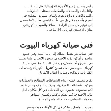
يقُوم بتصليح جَميع الأجْهزة الكهْربائية مثل السخانات
والثلاجات والغسالات والمكيفات بمختلف الماركات
والموديلات والأنواع ويقوم بإتمام عمليات التصليح في
أسرع وقْت ممكن بل في وقْت قياسي وذلك لأننا نسعى
إلى توفير كل سبل الراحة للعملاء والسيدات كهربائي
منازل الاحمدي
كهربائي 24 ساعة
.
فني صيانة كهرباء البيوت
فني صيانة هو متنقل يصلك إلى باب البيت وفي جَميع
مناطق وأماكن دوْلة الاحمدي، بمجرد الاتصال علينا نصلك
في اسرع وقْت ممكن، ويمكن طلب خدمة فني صيانة
كهرباء البيوت من أجل تصليح كنترول الكهرباء وتمديدات
الكهْربائية وتصْليح وصيانة أعْطال الكهرباء.
يقُوم تنظيف جَميع أنواع الشفاطات المطابخ والحمامات
وتركيب شفاطات المركزية، وتركيب النجف ونحن نقدم
لكم مجموعة متميزة من الخَدمات في كل مكان داخل
دوْلة الاحمدي، كما يقدّم تركيب وتْصليح المداخن
وخدمات التنظيف مدخنة الحمام والمطبخ.
بمجرد التواصل يصلكم في كل الأوقات حيث يتمتع