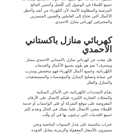
جميع العُملاء في الوصول إلى أفْضل وأحسن النتائج
المرضية والمطلوبة الآمنة، لأن الكهرباء من أشد وأخطر
الأعْمال التي تحتاج إلى العاملين والفنيين المتميزين
والمحترفين كهربائي منازل الاحمدي .
كهربائي منازل باكستاني
الاحمدي
هل تبحث عن كهربائي منازل باكستاني الاحمدي ممتاز
ومحترف؟ نعم هو يقُوم بجميع الأعْمال والخدمات
الكهْربائية، وجَميع أعْمال الكهرباء فهو متخصص ومدرب
في صيانة وتصليح المنازل والمؤسسات والمستشفيات
والمنازل والفلل.
يقدّم التمديدات الكهربائية، في الأماكن السكنية
والمحلات التجارية الكبيرة عليكم الاتصال على الأرقام
المعروضة على موقع الشركة أو على الواتساب أو خدمة
العُملاء بمجرد الاتصال علينا نصلك في الحال ونقدم لكم
جميع الخَدمات التي ترغبون بها في أي وقْت .
خبرات مكتسبة على مَدار السنوات الماضية ونحن
متميزون بالأسعار المعقولة والرمزية مقابل الجودة