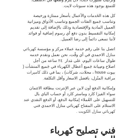
للتمتع بوجود هذه سبوتات لايت.
كل هذه الخَدمات والأعمال بأسعار ممتازة ورخيصة
وتناسب جَميع الفئات الجميع وتناسب الأذواق وميزانية
العميل المادية والإقتصادية وذلك بالإضافة إلى تقديم
إمكانية التقسيط بدون دفع أي رسوم إضافية أو فوائد
لأننا نسعى دائماً إلى رضا العميل.
اتصل بنا على رقم خدمة عملاء مركز و مؤسسة
كهربائي
منازل
الاحمدي في أي وقْت، نحن نعمل ونقدم خدمه
طوال ساعات اليوم، على مَدار ٢٤ ساعه من أجل
اصلاح وصِيانة جَميع أعطال الكهرباء في جَميع المنشأت (
بيوت house ، محلات، شركات) ، بما في ذلك
كاميرات
مراقبة
المنْزل، بافضل الاسعار وأقل التكلفة.
وإمكانية الدفع أون لاين عبر الإنترنت ببطاقة الائتمان
سواء الفيزا كارد وماستر كارد أو حساب الباي بال
للتسهيل على العُملاء إمكانية الدفع، أو الدفع النقدي عند
الاستلام على المفتاح كهربائي منازل الاحمدي
فني
كهربائي منازل الكويت
.
فني تصليح كهرباء