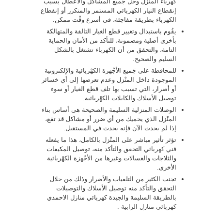
كهرباء المنْزل وحل جَميع المشاكل والأعطال بسبب
إنقطاع التيار الكهربائي المستمر والمتكرر أو إنقطاع
الكهرباء بطريقة مفاجئة، في أسرع وقْت ممكن.
يقُوم باستبدال وتغيير قطع الغيار التالفة والمتهالكة
بأخرى أصلية ومضمونة، للتأكد من الأمان والحماية
التامة، والتحقق من أن الكهرباء تشتغل بالشكل
السليم والصحيح.
للمحافظة على جَميع الأجْهزة الكهْربائية والإلكترونية
الموجودة داخل المنْزل وعدم تعرضها إلى أي خسائر
أو أضرار، التي تسبب بها تلف قطع الغيار أو سوء
توصيل الأسلاك والكابلات الكهْربائية.
الوصلات المنزلية السليمة والصحيحة هى أساس بناء
المنْزل الذي يحميك من أي ضرر أو مشاكل قد تقع،
إذا لم يحدث الآن فإنه يحدث في المستقبل.
تؤثر تأثير مباشر على المنْزل بالكامل، هذا ما يفعله
فني كهربائي
التحقق والتأكد منه، توصيل المكيفات
والثلاجات والغسالات وغيرها من الأجْهزة الكهْربائية
الأخرى.
تجنب الكثير من التلفيات والأضرار وذلك من خلال
التحقق والتأكد منه توصيل الأسلاك والتوصيلات
بالطريقة السليمة والجيدة كهربائي منازل الاحمدي
كهربائي منازل الرابية
.