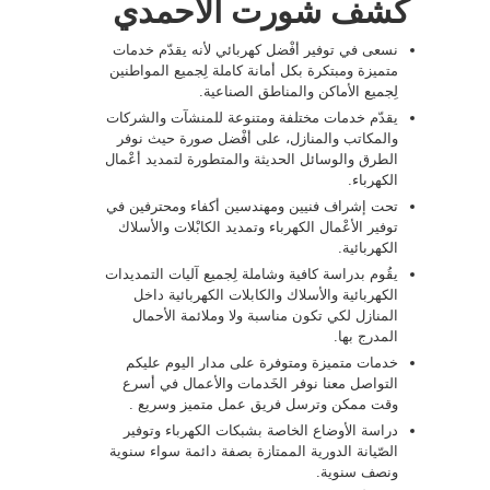
كشف شورت الاحمدي
نسعى في توفير أفْضل كهربائي لأنه يقدّم خدمات
متميزة ومبتكرة بكل أمانة كاملة لِجميع المواطنين
لِجميع الأماكن والمناطق الصناعية.
يقدّم خدمات مختلفة ومتنوعة للمنشآت والشركات
والمكاتب والمنازل، على أفْضل صورة حيث نوفر
الطرق والوسائل الحديثة والمتطورة لتمديد أعْمال
الكهرباء.
تحت إشراف فنيين ومهندسين أكفاء ومحترفين في
توفير الأعْمال الكهرباء وتمديد الكابْلات والأسلاك
الكهربائية.
يقُوم بدراسة كافية وشاملة لِجميع آليات التمديدات
الكهربائية والأسلاك والكابلات الكهربائية داخل
المنازل لكي تكون مناسبة ولا وملائمة الأحمال
المدرج بها.
خدمات متميزة ومتوفرة على مدار اليوم عليكم
التواصل معنا نوفر الخَدمات والأعمال في أسرع
وقت ممكن وترسل فريق عمل متميز وسريع .
دراسة الأوضاع الخاصة بشبكات الكهرباء وتوفير
الصّيانة الدورية الممتازة بصفة دائمة سواء سنوية
ونصف سنوية.