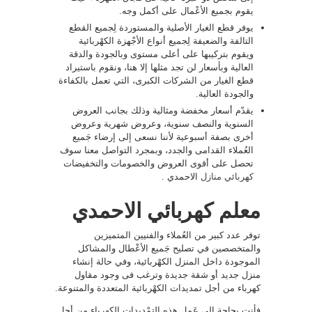
يقوم بجميع الأعْمال على أكمل وجه.
يوفر قطع الغيار الأصلية والمستوردة لِجميع القطع
التالفة والضعيفة لِجميع أنواع الأجْهزة الكهْربائية
ويقوم بتركيبها على أعلى مستوى وبالجودة والدقة
العالية وبأسعار لن تجد مثلها إلا هنا، ونقوم باستيراد
قطع الغيار من الشركات الكبرى، التي تعمل بالكفاءة
والجودة العالية.
يقدّم أسعار مخفضة ومثالية وذلك بجانب العروض
السنوية والنصف سنوية، وعروض شهرية وعروض
أخرى بصفة أسبوعية لأننا نسعى إلى إرضاء جَميع
العُملاء القدامى والجدد، وبمجرد التواصل معنا سوف
تحصل على أقوى العروض والخصومات والتخفيضات
كهربائي منازل
الاحمدي .
معلم كهربائي الاحمدي
توفر عدد كبير من العُملاء والفنيين المتميزين
والمتخصصين في تصليح جَميع الأعْطال والمشاكل
الموجودة داخل المنزل الكهْربائية، وفي حالة إنشاء
منزل جديد أو شقة جديدة وترغب فى وجود مقاول
كهرباء من أجل تمديدات الكهْربائية المتعددة والمتنوعة.
فأنت بحاجة إلى عَمل هذه التمْديدات الكهرباء من أجل