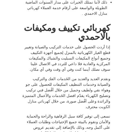
ذلك لأننا نمتلك الخبرات على مدار السنوات الماضية
الطويلة والواسعة على أرقام خدمة العملاء
كهربائي
منازل
الاحمدي .
كهربائي تكييف ومكيفات
بالاحمدي
إذا أردت الحصول على خدمات التركيب والصيانة وتغيير
قطع الغيار الكهربائية بالمنزل لِجميع أجهزة التكييف
وجميع أنواع المكيفات السبليت والشباك والمكيفات
المركزية والعادية فلا داعي للتردد في الاتصال علينا
سوف نصلك أينما كنت وفي أي وقت وفي أي مكان.
ونقدم العديد والعديد من الخَدمات الفك والتركيب
والصيانة وخدمات التنظيف المكيفات للحصول على جو
وهواء نقي ولطيف وجميل من خلال أفْضل فني تركيب
وتصليح الكهرباء يقدّم افضل الخَدمات والأعمال المتميزة
والرائدة وعلى أفْضل صورة، من خلال
كهربائي منازل
الكويت
محترف.
نسعى إلى توفير كافة سبل الرفاهية والراحة والحماية
والأمان ونقوم بالبيئة جميع الإحتياجات وطلبات العملاء
على أكمل وجه، وذلك بالإضافة إلى تقديم عروض