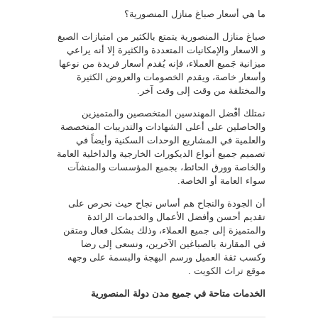
ما هي أسعار صباغ منازل المنصورية؟
صباغ منازل المنصورية يتمتع بالكثير من امتيازات الصبغ
و الاسعار والإمكانيات المتعددة والكثيرة إلا أنه يراعي
ميزانية جَميع العملاء، فإنه يُقدم أسعار فريدة من نوعها
وأسعار خاصة، ويقدم الخصومات والعروض الكثيرة
والمختلفة من وقت إلى وقت آخر.
نمتلك أفْضل المهندسين المتخصصين والمتميزين
والحاصلين على أعلى الشهادات والتدريبات المتخصصة
والعلمية في المشاريع الوحدات السكنية وأيضاً في
تصميم جميع أنواع الديكورات الخارجية والداخلية العامة
والخاصة وورق الحائط، بجميع المؤسسات والمنشآت
سواء العامة أو الخاصة.
أن الجودة والنجاح هم أساس نجاح حيث نحرص على
تقديم أحسن وأفضل الأعمال والخدمات الرائدة
والمتميزة إلى جميع العملاء، وذلك بشكل فعال ومتقن
في المقارنة بالصباغين الآخرين، ونسعى إلى رضا
وكسب ثقة العميل ورسم البهجة والبسمة على وجهه
موقع تراث الكويت
.
الخدمات متاحة في جميع مدن دولة المنصورية