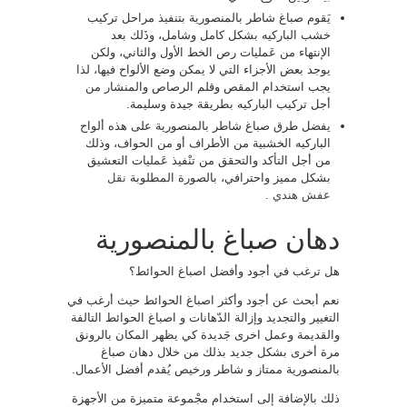
يَقوم صباغ شاطر بالمنصورية بتنفيذ مراحل تركيب
خشب الباركيه بشكل كامل وشامل، وذَلك بعد
الإنتهاء من عَمليات رص الخط الأول والثاني، ولكن
يوجد بعض الأجزاء التي لا يمكن وضع الألواح فيها، لذا
يجب استخدام المقص وقلم الرصاص والمنشار من
أجل تركيب الباركيه بطريقة جيدة وسليمة.
يفضل طرق صباغ شاطر بالمنصورية على هذه ألواح
الباركيه الخشبية من الأطراف أو من الحواف، وذلك
من أجل التأكد والتحقق من تنْفيذ عَمليات التعشيق
بشكل مميز واحترافي، بالصورة المطلوبة
نقل
عفش هندي
.
دهان صباغ بالمنصورية
هل ترغب في أجود وأفضل اصباغ الحوائط؟
نعم أبحث عن أجود وأكثر اصباغ الحوائط حيث أرغب في
التغيير والتجديد وإزالة الدّهانات و اصباغ الحوائط التالفة
والقديمة وعمل اخرى جَديدة كي يظهر المكان بالرونق
مرة أخرى بشكل جديد بذلك من خلال دهان صباغ
بالمنصورية ممتاز و شاطر ورخيص يُقدم أفضل الأعمال.
ذلك بالإضافة إلى استخدام مجْموعة متميزة من الأجهزة