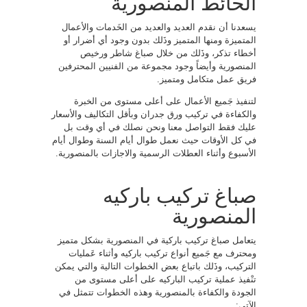
الحائط المنصورية
يسعدنا أن نقدم العديد والعديد من الخَدمات والأعمال
المتميزة ومنها المتميز وذَلك بدون وجود أي أضرار أو
أخطاء تذكر، وذَلك من خلال صباغ شاطر ورخيص
المنصورية وأيضاً وجود مجموعة من الفنيين المحترفين
فريق عمل متكامل ومتميز.
لتنفيذ جَميع الأعمال على أعلى مستوى من الخبرة
والكفاءة في تركيب ورق جدران وبأقل التكاليف والأسعار
عليك فقط التواصل معنا ونحن نصلك في أي وقت بل
في كل الأوقات حيث نعمل طوال أيام السنة وطوال أيام
الأسبوع وأثناء العطلات الرسمية والاجازات بالمنصورية.
صباغ تركيب باركيه
المنصورية
يتعامل صباغ تركيب باركية في المنصورية بشكل متميز
ومحترف مع جَميع أنواع تركيب باركيه وأثناء عَمليات
التركيب، وذَلك باتباع بعض الخطوات التالية والتي يمكن
تنْفيذ عملية تركيب الباركيه على أعلى مستوى من
الجودة والكفاءة بالمنصورية وهذه الخطوات تتمثل في
الآتي: