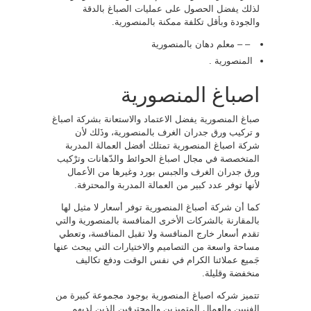
لذلك يفضل الحصول على عمليات الصباغ بالدقة
والجودة وبأقل تكلفة ممكنة بالمنصورية.
– – معلم دهان بالمنصورية
المنصورية .
اصباغ المنصورية
صباغ المنصورية يفضل الاعتماد والاستعانة بشركة اصباغ
و تركيب ورق جدران الغرف بالمنصورية، وذَلك لأن
شركة اصباغ المنصورية تمتلك أفضل العمالة المدربة
المتخصصة في مجال اصباغ الحوائط والدّهانات وترْكيب
ورق جدران الغرف والجبس بورد وغيرها من الأعمال
لأنها توفر عدد كبير من العمالة المدربة والمحترفة.
كما أن شركة أصباغ المنصورية توفر أسعار لا مثيل لها
بالمقارنة بالشركات الأخرى المنافسة بالمنصورية والتي
تقدم أسعار خارج المنافسة ولا تقبل المنافسة، وتعطي
مساحة واسعة من التصاميم والاختيارات التي يبحث عنها
جَميع عملائنا الكرام في نفس الوقت ودفع تكاليف
منخفضة وقليلة.
تتميز شركه اصباغ المنصورية بوجود مجموعة كبيرة من
الفنيين والعمال المتميزين والمحترفين الذين لديهم