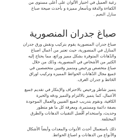
رغبة العميل في اختيار الألوان على أعلى مستوى من
الكفاءة والدقة وبأسعار مميزة و بأحدث صيحة
صباغ
منازل النعيم
.
صباغ جدران المنصورية
صباغ جدران المنصورية يقوم بتركيب ونقش ورق جدران
المنازل في المنصورية، حيث تعتبر من أعمال اصباغ
والدّهانات المتوفرة بشكل مميز ورائع، مما يحتاج إليه
الكثير من الأشخاص في المنصورية، وذَلك من خلال
صباغ متخصص ورخيص ومتميز وفنيين متخصصين في
جَميع مجال الدّهانات الحوائط المميزه وتركيب اوراق
الحَائط و جدران الغرف.
يتميز شاطر ورخيص بالاحتراف والإبتكار في تقديم جَميع
الأعمال، كما يتميز بالالتزام والتميز ودقه والخبرة
الكافية، ونقوم بتدريب جَميع الفنيين والعمال الموجودة
بصفة دائمة ومستمرة، ومعرفة كل ما هو متطور
وحديث، واستخدام أفْضل التقنيات الدهانات والطرق
المختلفة.
ذلك باستعمال أحدث الأدوات والمعدات وأيضاً الأشكال
والأنواع من الدهانات و اصباغ الحوائط.