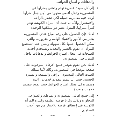
والدهانات و اصباغ الحوائط.
إلى كل سيدة عصرية تهتم وتعتني بمنزلها في
المنصورية وتبذل أقصى مجهود من أجل جعل منزلها
لوحة فنية معمارية جميلة لكي تشعر بالراحة
والاستقرار والأمان، حيث أن المرأة الكويتية تهتم
كثيراً بمنزلها، المنزل يعتبر هو مملكتها الوحيدة.
لذلك فإن الحصول على رقم صباغ هندي المنصورية
يعتبر من الأمور والأشياء الهامة والضرورية، والتي
يمكن الحصول عليها بكل سهولة ويسر، حتى تستطيع
المرأة أن تقوم بالتغيير والتجديد وتستخدم أحدث
الصيحات فى مجال اصباغ الحوائط والدهانات داخل
المنزل في المنصورية.
لذلك نحن نقوم بتوفير جميع الأرقام الموجودة على
صفحة موقعنا في المنصورية، وذَلك لأننا نمتلك
الصيت العالي المستوى الراقي والسمعة والسيرة
الحسنة، حيث أننا نتميز بتقديم خَدمات رائدة
ومتميزة في مجال اصباغ الحوائط حيث نقوم بتقديم
خَدمات متعددة.
إلى جميع اهالي المنصورية والمناطق والضواحي
المجاورة ولذلك وفرنا فرصة عظيمة وكثيرة للمرأة
الكويتية في إعطائها فرصة للاختيار من بين أحدث
التصاميم.