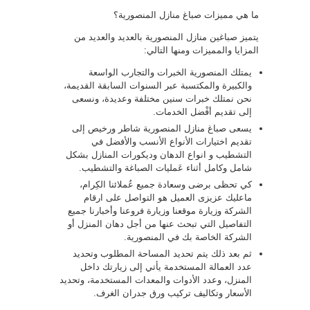
ما هي مميزات صباغ منازل المنصورية؟
يتميز صباغين منازل المنصورية بالعديد والعديد من
المزايا والمميزات ومنها التالي:
يمتلك المنصورية الخبرات والتجارب الواسعة
والكبيرة والمكتسبة عبر السنوات السابقة القديمة،
نحن نمتلك خبرات سنين مختلفة وعديدة، ونسعى
إلى تقديم أفْضل الخدمات.
يسعى صباغ منازل المنصورية شاطر ورخيص إلى
تقديم اختيارات الأنواع الأنسب والأفضل في
التشطيب و انواع الدهان وديكورات المنازل بشكل
شامل وكامل أثناء عَمليات الصباغة والتشطيب.
كي تحظى برضى وسعادة جميع عُملائنا الكِرام،
ماعليك عزيزى العميل هو التواصل على ارقام
الشركة وزيارة موقعنا وزيارة فروعنا وأخبارنا جميع
التفاصيل التي تبحث عنها من أجل دهان المنزل أو
الشركة الخاصة بك في المنصورية.
ثم بعد ذلك يتم تحديد المساحة المطلوب وتحديد
عدد العمالة المستخدمة يأتي إلى زيارتك داخل
المنزل، وعدد الأدوات والمعدات المستخدمة، وتحديد
الأسعار وتكاليف تركيب ورق جدران الغرف.