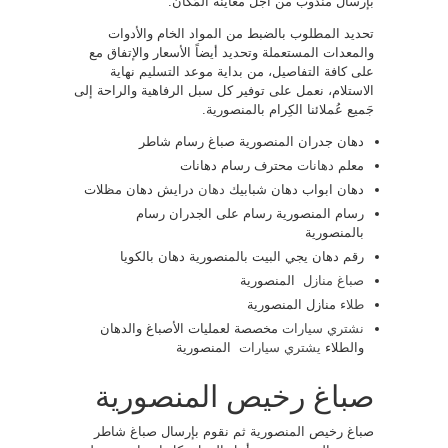
بإرسال مندوب من أجل معاينة المَكان.
تحديد المطلوب بالضبط من المواد الخام والأدوات
والمعدات المستعملة وتحديد أيضاً الأسعار والإتفاق مع
على كافة التفاصيل، من بداية موعد التسليم نهاية
الاستلام، نعمل على توفير كل سبل الرفاهية والراحة إلى
جَميع عُملائنا الكِرام بالمنصورية.
دهان جدران المنصورية صباغ رسام شاطر
معلم
دهانات
محترف رسام دهانات
دهان ابواب دهان شبابيك
دهان
درايش دهان مظلات
رسام المنصورية رسام على الجدران رسام
بالمنصورية
رقم دهان يجي البيت بالمنصورية دهان بالكويا
صباغ منازل
المنصورية
طلاء
منازل المنصورية
نشتري سيارات
مخصصة لعمليات الأصباغ والدهان
والطلاء
يشتري سيارات
المنصورية
صباغ رخيص المنصورية
صباغ رخيص المنصورية ثم نقوم بإرسال صباغ شاطر