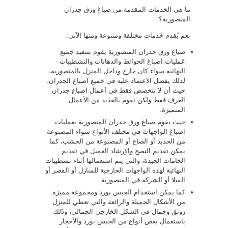
ما هي الخدمات المقدمة من صباغ ورق جدران
المنصورية؟
نعم يُقدم خَدمات مختلفة ومتنوعة ومنها الآتي:
صباغ ورق جدران المنصورية يقوم بتنفيذ جَميع
عَمليات اصباغ الحوائط والدهانات والتشطيبات
النهائية سواء كان خارج وداخل المنزل بالمنصورية،
لذلك يفضل الاعتماد عليه في جَميع اصباغ الجدران،
حيث أن لا نتخصص فقط في أعمال اصباغ جدران
الغرف فقط ولكن نقوم بالعديد من الأعمال
المتميزة.
حيث يقوم صباغ ورق جدران المنصورية بعمليات
اصباغ الواجهات في مختلف الأنواع سواء المصنوعة
من الحديد أو الصاج أو المصنوعة من الخشب، كما
يمكن تقديم النصح والإرشاد العميل في تقديم
الخامات الجيدة، والتي يتم استعمالها أثناء تشطيبات
النهائية لهذه الواجهات الخارجية للمنازل أو القصر أو
الفيلا أو الشركة في المنصورية.
كما يمكن استخدام الجبس بورد ومجموعة مميزة
من الأشكال الجميلة والرائعة والتي تعطي للمنزل
رونق وجمال في الشكل الخارجي الجمالي، وذَلك
باستعمال بعض أنواع من الجبس بورد والأحجار