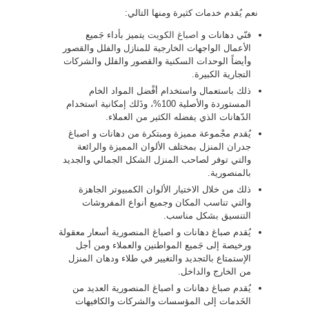
نعم يُقدم خدمات كثيرة ومنها التالي:
فنّي دهانات و
اصباغ الكويت
يتميز بأداء جَميع
الأعمال الواجهات الخارجية للمنازل والفلل والقصور
وأيضاً الوحدات السكنية والقصور والفلل والشركات
التجارية الكبيرة.
ذلك باستعمال واستخدام أفْضل المواد الخام
المستوردة والأصلية 100%، وذَلك إمكانية استخدام
الدّهانات الذي يفضله الكثير من العملاء.
يُقدم مجْموعة مميزة ومبتكرة من دهانات و اصباغ
جدران المنزل بمختلف الألوان المميزة والرائعة
والتي توفر لصاحب المنزل الشكل الجمالي والجديد
بالمنصورية.
ذلك من خلال الاختيار الألوان الكمبيوتر الجاهزة
والتي تناسب المكان وجميع أنواع المفروشات
التنسيق بشكل مناسب.
يُقدم صباغ دهانات و اصباغ المنصورية أسعار معقولة
ورخيصة إلى جَميع المواطنين والعملاء ومن أجل
الإستمتاع بالتجديد والتغيير في طلاء ودهان المنزل
من الخارج والداخل.
يُقدم صباغ دهانات و اصباغ المنصورية العديد من
الخَدمات إلى المؤسسات والشركات والكافيهات