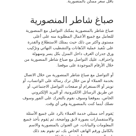
بأقل سعر ممكن بالمنصورية.
صباغ شاطر المنصورية
صباغ شاطر بالمنصورية يمكنك التواصل مع المنصورية
للتعامل مع جَميع الأعمال المطلوبة منه على أعلى
مستوى واكثر من ذلك حيث يمتلك الاستطلاع والقدرة
على تنْفيذ عملية الدّهانات والتشطيب النهائي وترْكيب
ورق جدران الغرف داخل المنزل بكل يسر وسهولة
واحتراف، عليك التواصل مع صباغ شاطر المنصورية من
خلال الأرقام الموجودة على موقعنا.
أو التواصل مع صباغ شاطر المنصورية من خلال الاتصال
بخدمة العملاء أو من خلال ترك رسالة على الواتساب، أو
تويتر أو الانستغرام أو صفحات التواصل الاجتماعي، أو
عن طريق الرسائل الالكترونية، أو البريد الإلكتروني
الخاص، بموقعنا وسوف نقوم بالتحرك على الفور وسوف
نصلك أينما كنت بالمنصورية وفي أي وقت.
يَقوم أحد ممثلي خدمة العملاء بالرد على جَميع الأسئلة
والاستفسارات بصورة لابق وواضحة، ثم يَقوم بأخذ جَميع
المعلومات والبيانات، عن العنوان بالمنصورية والاسم
بالكامل ورقم الهاتف الخاص بك، ثم نقوم بعد ذلك