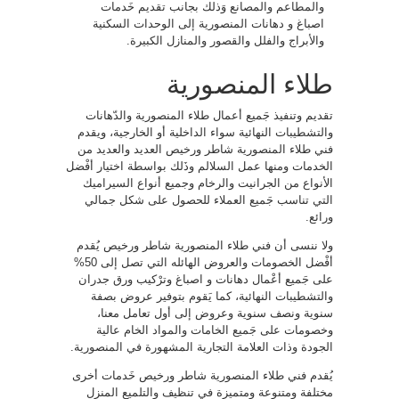
والمطاعم والمصانع وَذلك بجانب تقديم خَدمات
اصباغ و دهانات المنصورية إلى الوحدات السكنية
والأبراج والفلل والقصور والمنازل الكبيرة.
طلاء المنصورية
تقديم وتنفيذ جَميع أعمال طلاء المنصورية والدّهانات
والتشطيبات النهائية سواء الداخلية أو الخارجية، ويقدم
فني طلاء المنصورية شاطر ورخيص العديد والعديد من
الخدمات ومنها عمل السلالم وذَلك بواسطة اختيار أفْضل
الأنواع من الجرانيت والرخام وجميع أنواع السيراميك
التي تناسب جَميع العملاء للحصول على شكل جمالي
ورائع.
ولا ننسى أن فني طلاء المنصورية شاطر ورخيص يُقدم
أفْضل الخصومات والعروض الهائله التي تصل إلى 50%
على جَميع أعْمال دهانات و اصباغ وترْكيب ورق جدران
والتشطيبات النهائية، كما يَقوم بتوفير عروض بصفة
سنوية ونصف سنوية وعروض إلى أول تعامل معنا،
وخصومات على جَميع الخامات والمواد الخام عالية
الجودة وذات العلامة التجارية المشهورة في المنصورية.
يُقدم فني طلاء المنصورية شاطر ورخيص خَدمات أخرى
مختلفة ومتنوعة ومتميزة في تنظيف والتلميع المنزل