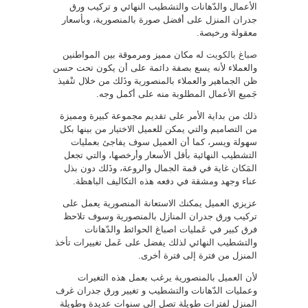
الأعمال والدّهانات والتشطيب النهائي و تركيب ورق
جدران المنزل على أفضل صورة بالمنصورية، وبأسعار
معقولة ورخيصة.
صباغ بالكويت
له مكان مميز ومرموقة بين المواطنين
والعملاء لأنه يسع بصفة دائمة على أن يكون تحت حسن
ظن الجماهير والعملاء بالمنصورية وذَلك من خلال تنْفيذ
جَميع الأعمال المطلوبة منه على أكمل وجه.
ذلك من بداية الأمر على تقديم مجموعة كبيرة ومميزة
من التصاميم والتي يمكن للعميل الاختيار من بينها بكل
سهولة ويسر، كما أن العميل سوف يفاجئ بعمليات
التشطيب النهائية بأقل الأسعار وأرخصها، والتي تجعل
المَكان غاية في قمة الجمال والروعة، وذَلك دون بذل
عناء وجهد ومشقة في دفعه هذه التكاليف الباهظة.
عزيزي العميل يمكنك الاستعانة المنصورية يعمل على
تركيب ورق جدران المنازل بالمنصورية وسوف تلاحظ
فرق كبير في عَمليات اصباغ الحوائط والدّهانات
والتشطيب النهائي لذلك يفضل على عَمل تغييرات تأخذ
المنزل من فترة إلى فترة أخرى.
لأن العميل بالمنصورية يرغب بعمل هذه التغيرات
وعمليات الدّهانات والتشطيب و تغيير ورق جدران غرف
المنزل لفترات طويلة تصل إلى سنوات عديدة وطويلة