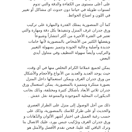
على أعلى مستوى من الكفاءة والدقة والتي تدوم
لسنوات طويلة في حياتنا دون حدوث اى مشاكل أو تغيير
في اللون و اصباغ الحوائط.
كما أن المنصورية يمتلك القدرة والمهارة على تركيب
ورق جدران غرف المنزل وتنفيذها بكل دقة ومهارة والتي
تعتبر في الفترة الأخيرة من أكثر انتشاراً وشيوعاً
ويفضلها الكثير من الأشخاص بالمنصورية لأنها خامات
جديدة وأصلية وعالية الجودة وتتميز بسهولة التغيير
والتركيب وأيضاً سهولة التنظيف وفي متناول أيدي
البعض.
يمكن لجميع عملائنا الكرام التخلص منها في أي وقت،
حيث يوجد العديد والعديد من الأنواع والأحجام والأشكال
من ورق جدران الغرف ويمكن استعمالها داخل المنزل
بصورة مبتكرة ومتميزة بالمنصورية، يمكن استعمال ورق
جدران ثلاثي الأبعاد بأشكال كثيرة ومختلفة، وذَلك بجانب
الديكورات المحلية الموجودة والمتنوعة
نقل عفش
.
ذلك من أجل الوصول إلى منزل على الطراز العصري
والحديث أو على طراز كلاسك بالمنصورية، وذَلك على
حسب رغبة العميل في اختيار أشهر الألوان والدّهانات و
ورق جدران الغرف وترْكيب جبس بورد، عليك الاتصال بنا
وترك الباقي كله علينا، فنحن نقدم الأفضل والأمثل هو