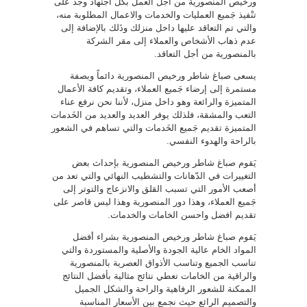
ورخيص المنصورية من أجل العمل بكل اجتهاد وجد على
تنْفيذ جَميع العمليات والخدمات والاعمال المطلوبة منه،
والتي تم التعاقد عليها داخل منزلك وذَلك بالإضافة إلى
عدم ذهاب الأشخاص والعملاء إلى مقر الشركة
بالمنصورية من أجل التعاقد.
يسعى صباغ شاطر ورخيص المنصورية دائماً وبصفة
مستمرة إلى إرضاء جَميع العملاء، وتقديم كافة الأعمال
المتميزة والرائعة وهو داخل منزل، لأننا نحن نرفع عناء
التعب والمشقة، فلذلك يوفر العديد والعديد من الخَدمات
المتميزة تقديم جَميع الخَدمات والتي تساهم في الشعور
بالراحة والهدوء النفسي.
يَقوم صباغ شاطر ورخيص المنصورية بإحداث بعض
التغييرات في الدّهانات والتشطيب النهائي والتي تعد من
أصعب الأمور التي تسبب القلق والانزعاج والتوتر إلى
جَميع العملاء، وهذا دور المنصورية وهذا ليس قاصر على
تقديم افضل واحسن الخامات والخدمات.
يَقوم صباغ شاطر ورخيص المنصورية بشراء أفضل
المواد الخام عالية الجودة والأصلية والمستوردة والتي
تناسب الجميع وتناسب الأذواق العصرية بالمنصورية
والراقية من الخامات تعطي نتائج مثالية بأفضل النتائج
الممكنة للشعور الرفاهية والراحة والشكل الجميل
والتصميم الرائع حيث نجمع بين الأسعار المناسبة