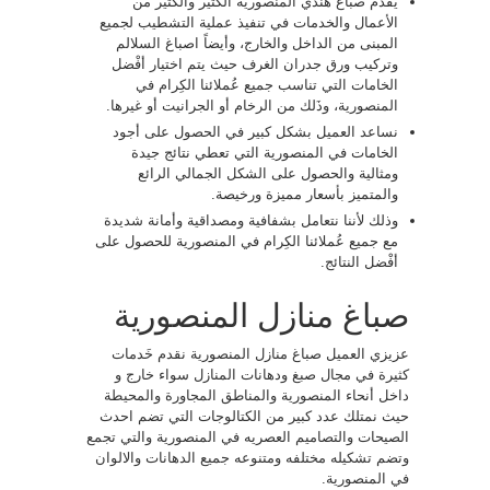
يُقدم صباغ هندي المنصورية الكثير والكثير من
الأعمال والخدمات في تنفيذ عملية التشطيب لجميع
المبنى من الداخل والخارج، وأيضاً اصباغ السلالم
وتركيب ورق جدران الغرف حيث يتم اختيار أفْضل
الخامات التي تناسب جميع عُملائنا الكِرام في
المنصورية، وذَلك من الرخام أو الجرانيت أو غيرها.
نساعد العميل بشكل كبير في الحصول على أجود
الخامات في المنصورية التي تعطي نتائج جيدة
ومثالية والحصول على الشكل الجمالي الرائع
والمتميز بأسعار مميزة ورخيصة.
وذلك لأننا نتعامل بشفافية ومصداقية وأمانة شديدة
مع جميع عُملائنا الكِرام في المنصورية للحصول على
أفْضل النتائج.
صباغ منازل المنصورية
عزيزي العميل صباغ منازل المنصورية نقدم خَدمات
كثيرة في مجال صبغ ودهانات المنازل سواء خارج و
داخل أنحاء المنصورية والمناطق المجاورة والمحيطة
حيث نمتلك عدد كبير من الكتالوجات التي تضم احدث
الصيحات والتصاميم العصريه في المنصورية والتي تجمع
وتضم تشكيله مختلفه ومتنوعه جميع الدهانات والالوان
في المنصورية.