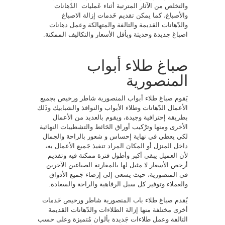
والتخلص من الآثار المترتبة أثناء عَمليات الدّهانات
والأصباغ، كما يمكن تقديم خَدمات إزالة الاصباغ
والدّهانات القديمة والتالفة والمتهالكة وعمل دهانات
اصباغ جديدة وحديثة وبأقل الأسعار والتكاليف الممكنة.
صباغ طلاء أبواب
المنصورية
يَقوم صباغ طلاء أبواب المنصورية شاطر ورخيص بجميع
الأعمال الدّهانات وطلاء الأبواب والنوافذ والشبابيك وذَلك
بطريقة إحترافية وجيدة، ويقوم بالعديد من الأعمال
الأخرى ومنها وترْكيب أوراق الحَائط والتشطيبات النهائية
لكي يعطي في نهاية إحساس و شعور بالراحة والجمال
داخل المنزل أو المكان المراد تنفيذ جَميع الأعمال به،
لأن العميل يبقى أكبر وأطول فترة ممكنة فيه وتقديم
أرخص الأسعار لا مثيل لها بالمقارنة الصباغين الآخرين
في المنصورية، حيث يسعى إلى إرضاء جَميع الأذواق
والعملاء وتوفير كل سبل الرفاهية والراحة والسعادة.
يُقدم صباغ طلاء باب المنصورية شاطر ورخيص خَدمات
أخرى مختلفة منها إزالة الطلاءات والدّهانات القديمة
التالفة وعمل طلاءات جَديدة بألوان مُتميزة وعلى حسب