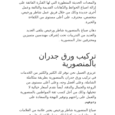
والمعدات الحديثة المتطورة التي لها القدْرة الفائقة على
إزالة اصباغ الحوائط والدّهانات القديمة والتالفة وعمل
أخرى جديدة وذَلك من خلال فريق عمل شاطر ورخيص،
متخصص، محترف، على أعلى مستوى من الكفاءة
والخبرة.
دهان صباغ بالمنصورية شاطر ورخيص يتلقى العديد
والعديد من التدريبات تحت إشراف مهندسين متميزين
ومحترفين
نجار المنصورية
.
تركيب ورق جدران
بالمنصورية
عزيزي العميل نحن نوفر لك الكثير والكثير من الخَدمات
في تركيب ورق جدران بالمنصورية بطريقة متكاملة
الشاملة، وعلى أفضل وجه، وعلى أعلى مستوى من
الروعة والجمال والدقة، أيضاً نقدم أسعار خيالية لا
تتخيلها، وذَلك من أجل كسب ثقة المواطنين بالمنصورية
والعمل على راحتهم وتوفير البهجة والسعادة على
وجوههم.
صباغ المنصورية شاطر ورخيص يعتبر علامة من العلامات
المسجلة لدى شركتنا لذلك يفضل الاعتماد عليه في