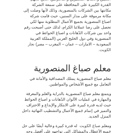
القدرة الكبيرة على المحافظة على سمعة الشركة
مكانتها بين الشركات بالمنصورية، وذَلك لأنها وصلت إلى
مكانة مرموقة على مدار السنين، حيث قامت شركة
اصباغ المنصورية بجميع الأعمال المطلوبة منها لكي
تحصل على رضا عملائنا الكرام، لذلك حتى أصبحت رقم
واحد بين شركات الدّهانات و اصباغ الحوائط في
المنصورية وفي دول الخليج العربي (المملكة العربية
السعودية – الامارات – عمان – المغرب – مصر)
نجار
الكويت
.
معلم صباغ المنصورية
معلم صباغ المنصورية يمتلك المصداقية والأمانة في
التعامل مع جَميع الأشخاص والمواطنين.
ويتمتع معلم صباغ المنصورية بالدراية والعلم والمعرفة
والمهارة في عَمليات الألوان الدّهانات و اصباغ الحوائط
حيث لديه قدرة كبيرة على الابتكار والإبداع و الاحتراف
والتميز في إتمام جَميع الأعمال والتشطيب النهائية داخل
المنزل الجديد.
ومعلم
صباغ الكويت
له قدرة كبيرة وعالية أيضًا على حل
جَميع الأعطال والمشاكل التي تواجهه على أفضل وجه