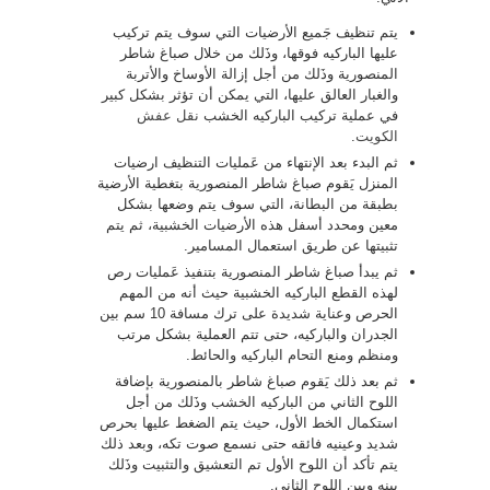
يتم تنظيف جَميع الأرضيات التي سوف يتم تركيب
عليها الباركيه فوقها، وذَلك من خلال صباغ شاطر
المنصورية وذَلك من أجل إزالة الأوساخ والأتربة
والغبار العالق عليها، التي يمكن أن تؤثر بشكل كبير
في عملية تركيب الباركيه الخشب
نقل عفش
الكويت
.
ثم البدء بعد الإنتهاء من عَمليات التنظيف ارضيات
المنزل يَقوم صباغ شاطر المنصورية بتغطية الأرضية
بطبقة من البطانة، التي سوف يتم وضعها بشكل
معين ومحدد أسفل هذه الأرضيات الخشبية، ثم يتم
تثبيتها عن طريق استعمال المسامير.
ثم يبدأ صباغ شاطر المنصورية بتنفيذ عَمليات رص
لهذه القطع الباركيه الخشبية حيث أنه من المهم
الحرص وعناية شديدة على ترك مسافة 10 سم بين
الجدران والباركيه، حتى تتم العملية بشكل مرتب
ومنظم ومنع التحام الباركيه والحائط.
ثم بعد ذلك يَقوم صباغ شاطر بالمنصورية بإضافة
اللوح الثاني من الباركيه الخشب وذَلك من أجل
استكمال الخط الأول، حيث يتم الضغط عليها بحرص
شديد وعينيه فائقه حتى نسمع صوت تكه، وبعد ذلك
يتم تأكد أن اللوح الأول تم التعشيق والتثبيت وذَلك
بينه وبين اللوح الثاني.