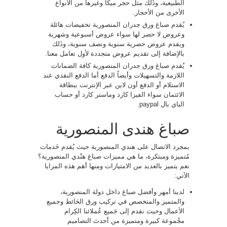
الطبيعية، وذَلك مثل حجر ميكا وغيرها من الأنواع
الأخرى من الأحجار.
يُقدم صباغ ورق جدران المنصورية تخفيضات هائلة
وعروض لا حصر لها سواء عروض أسبوعية وشهرية
ويقدم عروض حصرية سنوية ونصف سنوية، وذَلك
بالإضافة إلى تقديم عروض متجددة لأول تعامل معنا.
يُقدم صباغ ورق جدران المنصورية كافة الضمانات
اللازمة والتسهيلات وأيضاً الدفع أما الدفع النقدي عند
الاستلام أو الدفع أون لاين عبر الإنترنت ببطاقة
الائتمان سواء الفيزا كارد وماستر كارد أو حساب
الباي بال paypal.
صباغ هندى المنصورية
بمجرد الاتصال على هندي المنصورية حيث يُقدم خَدمات
مُتميزة ومبتكرة، ما هي مميزات صباغ هنْدي المنصورية؟
نعم يتميز بالعديد من الامتيازات ومنها أهم هذه المزايا
الآتي:
لدينا أمهر وأفضل صباغ داخل دولة المنصورية،
والمتميز والمتخصص في تركيب ورق الحَائط وجميع
الأعمال وحيث نقدم إلى جَميع عُملائنا الكِرام
مجْموعة كبيرة ومتميزة من أحدث التصاميم