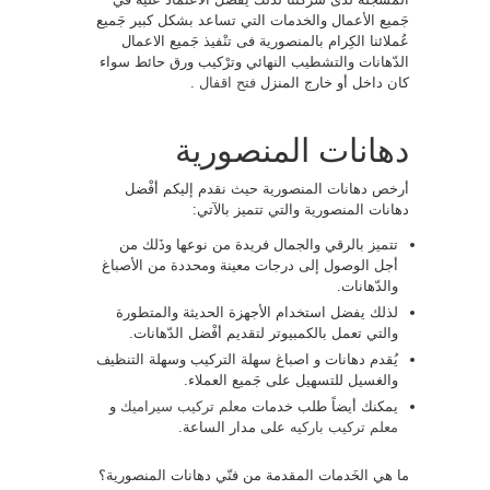
جَميع الأعمال والخدمات التي تساعد بشكل كبير جَميع
عُملائنا الكِرام بالمنصورية فى تنْفيذ جَميع الاعمال
الدّهانات والتشطيب النهائي وترْكيب ورق حائط سواء
كان داخل أو خارج المنزل
فتح اقفال
.
دهانات المنصورية
أرخص دهانات المنصورية حيث نقدم إليكم أفْضل
دهانات المنصورية والتي تتميز بالآتي:
تتميز بالرقي والجمال فريدة من نوعها وذَلك من
أجل الوصول إلى درجات معينة ومحددة من الأصباغ
والدّهانات.
لذلك يفضل استخدام الأجهزة الحديثة والمتطورة
والتي تعمل بالكمبيوتر لتقديم أفْضل الدّهانات.
يُقدم دهانات و اصباغ سهلة التركيب وسهلة التنظيف
والغسيل للتسهيل على جَميع العملاء.
يمكنك أيضاً طلب خدمات
معلم تركيب سيراميك
و
معلم تركيب باركيه
على مدار الساعة.
ما هي الخَدمات المقدمة من فنّي دهانات المنصورية؟