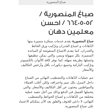
صباغ المنصورية
صباغ المنصورية /
66405052 / احسن
معلمين دهان
صباغ المنصورية
يقدم خدمات مبتكرة متميزة منها
الدّهانات و اصباغ الجدران وترْكيب ورق الحائط
والجدران، كما يقدم الاصباغ المنقوشة أو السائدة
المتميزة، بكل سهولة ويسر، والتي يمكن تنظيفها
وغسلها بطريقة سهلة، كما نوفر كافة الألوان بالكمبيوتر
وترْكيب الباركية وجميع ديكورات بأقل وأرخص التكاليف
والأسعار.
تتم عمليات الدّهانات والتشطيب النهائي من الصباغ
داخل المنزل بكل تميز واحترافه، ولكن أغلب العملاء
والمواطنين يبحثون عن أقل التكاليف والأسعار، والتي
يتحملها العميل في الدفع وذَلك من أجل تنفيذ عملية
مختلفة من الدّهانات و اصباغ الحوائط والتشطيب
النهائي، لا داعي للخوف والقلق بعد الآن يمكنكم الاعتماد
على صباغ المنصورية.