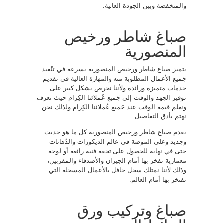
والمنخفضة وبين الجودة العالية.
صباغ شاطر ورخيص
المنصورية
يتميز صباغ شاطر ورخيص المنصورية بسرعة في تنْفيذ
جَميع الأعمال المطلوبة منه والمهارة العالية في تقديم
خدمات متميزة ورائدة ولأننا نحرص بشكل كبير على
توفير الجهد والوقت إلى جَميع عُملائنا الكِرام حيث نعرف
ونعلم قيمة الوقت عند جَميع عُملائنا الكِرام ولذلك نحن
نهتم بأدق التفاصيل.
يقدم صباغ شاطر ورخيص المنصورية كل ما هو حديث
وجديد وعلى الموضة في عالم الديكورات والدّهانات
حتى في نهاية للحصول على تحفة فنية رائعة أو لوحة
معمارية تفخر بها أمام الجيران والأصدقاء والمقربين،
وذَلك لأننا نمتلك سجل حافل بالأعمال المسجلة التي
نفتخر بها أمام العالم.
صباغ وتركيب ورق