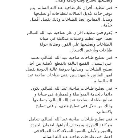
وتصليحها بأسرع وقت وبدقة وأمان.
فني تنظيف أفران غَاز ضاحية عبد الله السالم، يتم
توفير خدْمة تبْديل الصالات للطباخات أو تصليحها
وتبديل المفاتيح ايضا للطباخات وذلك بفضل أفْضل
خدْمة .
يَقوم فني تنظيف افران غَاز بضاحية عبد الله السالم
بعمل جهد عظيم وخدمات متكاملة في صيانة
الطباخات وتصليحها علي الفور، وصيَانة جولة
طباخات وبأرخص الاسعار.
فني تصليح طباخات ضاحية عبد الله السالم، تعتمد
علي استبدال القطع التالفة بالقطع الأصلية من أجل
تصليح الطباخات، وتبدليها بحرفية عَالية الجودة بفضل
امهر الفنانين والمهندسين بفني طباخات ضاحية عبد
الله السالم.
فني تصليح طباخات ضاحية عبد الله السالم، يكون
دائما بالخدمة المتواصلة والممتازة، في صيانة و
تصليح طباخات ضاحية عبد الله السالم، وتصليحها
وذلك من خلال فني تصليح هندي، أو فني تصليح
باكستاني.
فني تصليح طباخات ضاحية عبد الله السالم، تتعامل
مع كافة الاجهزة، وبمختلف أنواعها، لضمان الجودة
والتميز والأمان بالنسبة للعملاء، كثقة للعملاء في
اختيار
فني طباخات
ضاحية عبد الله السالم.