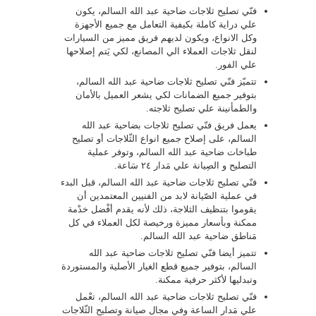
فنّي تصليح ثلاجات ضاحية عبد الله السالم، يكون
علي دراية كاملة بكيفية التعامل مع جميع الأجهزة
وكل الانواع، ويكون لديهم فريق مميز من السيارات
لنقل ثلاجات العملاء الي المصانع، لكي يَتم إصلاحها
علي الفور.
تتميّز فنّي تصليح ثلاجات ضاحية عبد الله السالم،
بتوفير جميع الضمانات لكي يشعر العميل بالأمان
والطمأنينة علي تصليح ثلاجته.
يعمل فريق فنّي تصليح ثلاجات بضاحية عبد الله
السالم، على إصلاح جميع انواع الثّلاجات أو تصليح
طباخات ضاحية عبد الله السالم، وتوفر عملية
التصليح و الصِيانة علي مَدار ٢٤ سَاعة.
فنّي تصليح ثلاجات ضاحية عبد الله السالم، قبل البدء
في عملية الصّيانة لابد من الفنيين المعتمدين أن
يقوموا بتنظيف الثلاجة، ذلك لأنه يقدم أفْضل خدْمة
ممكنة وبأسعار مميزة ورخيصة لكل العملاء في كل
مَناطق ضاحية عبد الله السالم.
تتميز أيضا فنّي تصليح ثلاجات ضاحية عبد الله
السالم، بتوفير جميع قطع الغيار الأصلية والمستوردة
وتبدليها لأكثر حرفية ممكنة.
فنّي تصليح ثلاجات ضاحية عبد الله السالم، تعْمل
علي مَدار الساعة وفي مجال صيانة وتصليح الثّلاجات