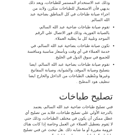
وذلك عند الاستخدام المستمر للطباخات، ويعد ذلك
بديهي فأن الاستعمال للطباخات متكرر، ولابد من
اجراء صيانة طباخات في كل المناطق بضاحية عبد
الله السالم.
تقوم صيانة طباخات ضاحية عبد الله السالم،
بالصيانة الفورية، وذلك فور الاتصال علي الرقم
الموحد وتلبية كل ما يطلبه العملاء.
تكون صيانة طباخات بضاحية عبد الله السالم، في
خدمة العملاء في أي وقت وبأسعار مناسبة ومنافسة
للجميع في سوق الدول في الخليج.
تقوم صيانة طباخات بضاحية عبد الله السالم، ايضا
بتصليح وصيانة الموقد، والشواية، وصيانة المفاتيح
وغيرها وتنْظيف الطباخات من الداخل والخارج ايضا
تنظيف هود المطبخ
.
تصليح طباخات
فني تصليح طباخات ضاحية عبد الله السالم، يعتمد
بالدرجة الأولي علي تصليح طباخات، فلابد من تصليح أي
عطل ممكن أن يكون في مختلف الطباخات، وذلك حتي
لا يَقوم بتعطيل العملاء عن العمل وخاصة إذا كانت هناك
عزومة مقررة أو ما شابه ذلك .هل تبحث عن فني تصليح