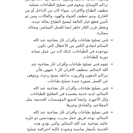
تراكم الاوساخ، ويقوم فني تصليح الطَباخات بعملية
تنظيف الطباخ والافران، سواء كان من الداخل أو من
الخارج، ويتم تنظيف الجولة والهود، والفالات، ومن ثم
تأمين قطع غيار التالفة ليصبح الطباخ بحالة جيدة،
ويجعل فرن الغَاز جاهز ايضا للعمل المباشر، وبحالة
ممتازة.
فني تصليح طباخات وأفران غَاز بضاحية عبد الله
السالم لتفادي الكثير من الأعطال التي تكون
موجودة في الطَباخات، لذلك لابد من عمل صيانة
دورية للطباخات.
يَقوم فني تصليح طباخات وأفران غَاز بضاحية عبد
الله السالم، بتنظيف الافران كل ٦ شهور، فأن
بتراكم الدهون والزيوت بداخله يصبح ردىء، ويتوقف
عن العمل بصورة جيدة
تصليح طباخات
.
فني تصليح طباخات وأفران غَاز بضاحية عبد الله
السالم، لديه خدمة معتمدة في التصْليح للطباخات
وكل الأجهزة. وايضا لجميع المؤسسات الخدمية، مثل
المطاعم، والفنادق وغيرها.
فني تصليح طباخات وأفران غَاز بضاحية عبد الله
السالم، يوجد فريق عمل مدرب، ومهندسين ذو خبْرة
عالية بضاحية عبد الله السالم، والتي تؤدي هذه
الخدمة بأسعار مناسبة وبجودة عَالية احترافية
تصليح