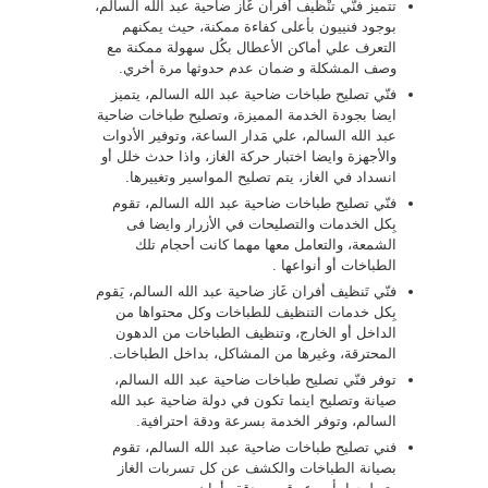
تتميز فنّي تنْظيف أفران غَاز ضاحية عبد الله السالم،
بوجود فنييون بأعلى كفاءة ممكنة، حيث يمكنهم
التعرف علي أماكن الأعطال بكُل سهولة ممكنة مع
وصف المشكلة و ضمان عدم حدوثها مرة أخري.
فنّي تصليح طباخات ضاحية عبد الله السالم، يتميز
ايضا بجودة الخدمة المميزة، وتصليح طباخات ضاحية
عبد الله السالم، علي مَدار الساعة، وتوفير الأدوات
والأجهزة وايضا اختبار حركة الغاز، واذا حدث خلل أو
انسداد في الغاز، يتم تصليح المواسير وتغييرها.
فنّي تصليح طباخات ضاحية عبد الله السالم، تقوم
بِكل الخدمات والتصليحات في الأزرار وايضا فى
الشمعة، والتعامل معها مهما كانت أحجام تلك
الطباخات أو أنواعها .
فنّي تَنظيف أفران غَاز ضاحية عبد الله السالم، يَقوم
بِكل خدمات التنظيف للطباخات وكل محتواها من
الداخل أو الخارج، وتنظيف الطباخات من الدهون
المحترقة، وغيرها من المشاكل، بداخل الطباخات.
توفر فنّي تصليح طباخات ضاحية عبد الله السالم،
صيانة وتصليح اينما تكون في دولة ضاحية عبد الله
السالم، وتوفر الخدمة بسرعة ودقة احترافية.
فني تصليح طباخات ضاحية عبد الله السالم، تقوم
بصيانة الطباخات والكشف عن كل تسربات الغاز