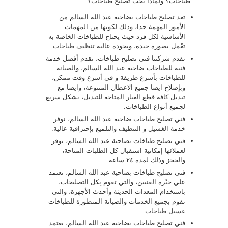
طباخات؟ ولماذا يجب تصليح طباخات؟
تعد تصليح طباخات بضاحية عبد الله السالم من
الأمور المهمة جدا، وذلك لكونها من المهمات
الأساسية لكل فرد حيث يحتاج للطباخات الخاصة به
تعْمل بصورة جيدة، وبجودة عالية
تنظيف طباخات
.
تقدم شركتنا فني تصليح طباخات، نقدم أفضل خدمة
فنيه للطباخات ضاحية عبد الله السالم، والصيانة
للطباخات بأسرع طريقة و في أسرع وقت ممكن،
وبإصلاح ايضا جميع الاعطال المتنوعة، وايضا مع
تبديل كافة قطع الغيار المتاحة للتبديل، بشكل سريع
لجميع أنواع الطباخات.
فني تصليح طباخات ضاحية عبد الله السالم، نوفر
خدمة الغسيل و التنظيف والتلميع بإحترافية عالية.
فني تصليح طباخات بضاحية عبد الله السالم، توفر
لعملائها إمكانية استقبال كل الطلبات المتاحة،
والحجز وذلك لمدة ٢٤ ساعة.
فني تصليح طباخات بضاحية عبد الله السالم، تعتمد
علي خبْرة الفنيبن، والتي تقوم بِكل التصليحات،
باستخدام المعدات الحديثة وأحدث الأجهزة، والتي
تقوم بجميع الخدمات والصيانة المتطورة للطباخات
غسيل طباخات
.
فني تصليح طباخات بضاحية عبد الله السالم، يعتمد