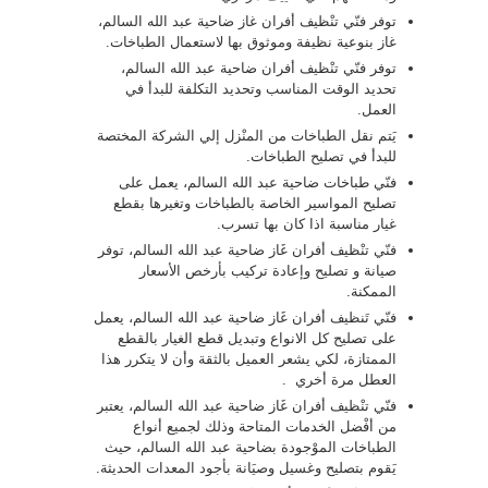
توفر فنّي تنْظيف أفران غاز ضاحية عبد الله السالم،
غاز بنوعية نظيفة وموثوق بها لاستعمال الطباخات.
توفر فنّي تنْظيف أفران ضاحية عبد الله السالم،
تحديد الوقت المناسب وتحديد التكلفة للبدأ في
العمل.
يَتم نقل الطباخات من المنْزل إلي الشركة المختصة
للبدأ في تصليح الطباخات.
فنّي طباخات ضاحية عبد الله السالم، يعمل على
تصليح المواسير الخاصة بالطباخات وتغيرها بقطع
غيار مناسبة اذا كان بها تسرب.
فنّي تنْظيف أفران غَاز ضاحية عبد الله السالم، توفر
صيانة و تصليح وإعادة تركيب بأرخص الأسعار
الممكنة.
فنّي تَنظيف أفران غَاز ضاحية عبد الله السالم، يعمل
على تصليح كل الانواع وتبديل قطع الغيار بالقطع
الممتازة، لكي يشعر العميل بالثقة وأن لا يتكرر هذا
العطل مرة أخري .
فنّي تنْظيف أفران غَاز ضاحية عبد الله السالم، يعتبر
من أفْضل الخدمات المتاحة وذلك لجميع أنواع
الطباخات الموْجودة بضاحية عبد الله السالم، حيث
يَقوم بتصليح وغسيل وصيَانة بأجود المعدات الحديثة.