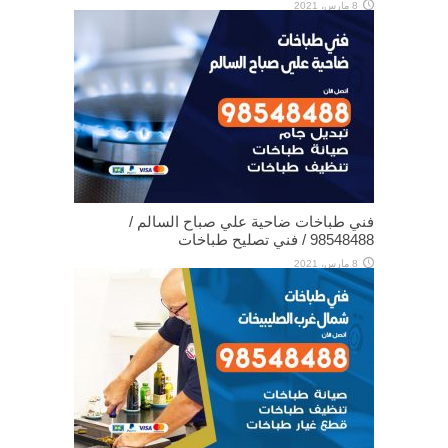
8 مارس، 2021
فني طباخات ضاحية علي صباح السالم /
98548488 / فني تصليح طباخات
8 مارس، 2021