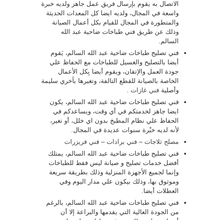
الاتصال به يقوم بإرسال فريق عمل جاهز ولديه خبرة
واسعة في المجال، ولديه ايضا كل المعدات الحديثة
والمتطورة في المجال للقيام بكل أعمال الصيانة
وذلك عن طريق فني طباخات ضاحية عبد الله
السالم.
فني تصليح طباخات ضاحية عبد الله السالم، يَقوم
أيضا بالتصليح والغسيل للطباخات مع الحفاظ علي
جودة العمل والإتقان، ويقوم أيضا بِكل الأعمال
الخاصة بالصيانة للقطع التالفة، وتغيرها بأخري سليمة
وأصلية
فني غازات
.
فني تصليح طباخات ضاحية عبد الله السالم، يكون
ايضا جاهز لخدمتكم في أي وقت، ويساعدكم في
الحفاظ علي نظام المطبخ بدون اي خلل، أو تغير،
لأنه لديه خبْرة سنوات عديدة في المجال.
مصلح ثلاجات
–
فني برادات
–
فني فريزرات
فني تصليح طباخات ضاحية عبد الله السالم، يمتلك
أفضل خدمات تصليح و صيانة ليس فقط للطباخات
وإنما لجميع الأجهزة المنزلية وذلك بطريقة سريعة
وموثوق بها، وذلك بيكون علي مدار اليوم وفي
العطلات أيضا.
فني تصليح طباخات ضاحية عبد الله السالم، بالرغم
من الجودة العالية التي يقدمها والبراعة إلا أن