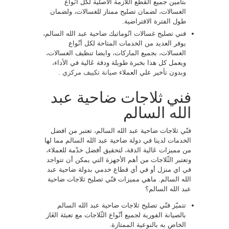
بتأمين جميع القطع اللازمة الأصلية لكل أنْواع
الغسالات، لضمان تصليح ممتاز للغسالات، ولضمان
طول الفترة الافتراضية.
فني تصليح غسالات اتُوماتيك ضاحية عبد الله السالم،
يوفر العديد من الخدمات المتاحة لكل أنْواع
الغسالات، بجميع الماركات، وايضا تنظيف الغسالات،
ويعمل كل هذا بخبرة طويلة ودقة عَالية في الأداء،
وبدون تأخير علي العملاء
صيانة تكييف مركزي
.
فني ثلاجات ضاحية عبد
الله السالم
فنّي ثلاجات ضاحية عبد الله السالم، تعتبر من افضل
الخدمات لدينا في دولة ضاحية عبد الله السالم مما لها
من مميزات عَالية الدقة، لتحقيق أفضل خدْمة للعملاء،
وتعتبر الثّلاجات من أهم الأجهزة التي يمكن أن تتواجد
في اي منزل أو في أي قطاع خدمي بدولة ضاحية عبد
الله السالم. ماهي مميزات فنّي تصليح ثلاجات ضاحية
عبد الله السالم؟
تتميّز فنّي تصليح ثلاجات ضاحية عبد الله السالم
بالصيانة الفورية لجميع أنْواع الثّلاجات مع تعبئة الغَاز
الخاص به بالنوعية الممتازة.