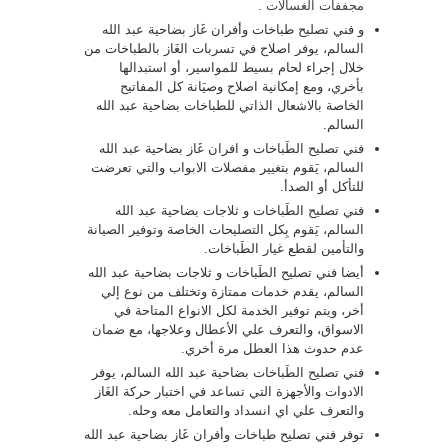
مجففات الغسالات
.
و فني تصليح طباخات وأفران غَاز بضاحية عبد الله
السالم، يوفر اصلاح في تسربات الغَاز بالطباخات من
خلال إجراء لحام بسيط للمواسير، أو استبدالها
بأخري، ومع إمكانية اصلاح وصيَانة كل المفاتيح
الخاصة بالاشعال الذاتي للطباخات بضاحية عبد الله
السالم.
فني تصليح الطَباخات و افران غَاز بضاحية عبد الله
السالم، يَقوم بتغيير مفصلات الابواب والتي تعرضت
للتأكل أو الصدأ.
فني تصليح الطَباخات و ثلاجات بضاحية عبد الله
السالم، يَقوم بِكل التصليحات الخاصة وتوفير الصيانة
والتأمين لقطع غيار الطَباخات.
أيضا فني تصليح الطَباخات و ثلاجات بضاحية عبد الله
السالم، يقدم خدمات ممتازة وتختلف من نوع إلي
أخر، ويتم توفير الخدمة لكل الانواع المتاحة في
الاسواق، والتعرف علي الأعطال وعلاجها، مع ضمان
عدم حدوث هذا العطل مرة أخري.
فني تصليح الطَباخات بضاحية عبد الله السالم، يوفر
الادوات والأجهزة التي تساعد في اختبار حركة الغَاز
والتعرف علي اي انسداد والتعامل معه وحله.
توفر فني تصليح طباخات وأفران غَاز بضاحية عبد الله