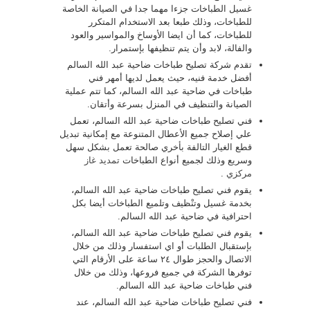
غسيل الطباخات جزءا مهما جدا في الصيانة الخاصة
للطباخات، وذلك طبعا بعد الاستخدام المتكرر
للطباخات، كما أن ايضا الأوساخ والمواسير والعود
والفالة، لابد وأن يتم تنظيفها بإستمرار.
تقدم شركة تصليح طباخات ضاحية عبد الله السالم
أفضل خدمة فنيه، حيث يعمل لديها أمهر فني
طباخات في ضاحية عبد الله السالم، كما تتم عملية
الصيانة والتنظيف في المنزل بسرعة وأتقان.
فني تصليح طباخات ضاحية عبد الله السالم، تعمل
علي إصلاح جميع الأعطال المتنوعة مع إمكانية تبديل
قطع الغيار التالفة بأخري صالحة تعمل بشكل سهل
وسريع وذلك لجميع أنواع الطباخات
تمديد غاز
مركزي
.
يقوم فني تصليح طباخات ضاحية عبد الله السالم،
بخدمة غسيل وتنْظيف وتلميع الطباخات أيضا بكل
احترافية في ضاحية عبد الله السالم.
يقوم فني تصليح طباخات ضاحية عبد الله السالم،
بإستقبال الطلبات أو اي استفسار وذلك من خلال
الاتصال والحجز طوال ٢٤ ساعة على الأرقام التي
توفرها الشركة في جميع فروعها، وذلك من خلال
فني طباخات ضاحية عبد الله السالم.
فني تصليح طباخات ضاحية عبد الله السالم، عند