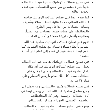
فني تصليح غسالات اتُوماتيك ضاحية عبد الله السالم،
لديها خبراء معتمدين من جميع الجنسيات، لكي تقدم
الجودة العالية.
كما تقدم ايضا فني تصليح غسالات اتُوماتيك ضاحية
عبد الله السالم، خدْمة عَالية الدقة للعملاء وتنْظيف
وصيَانة الغسالات من الداخل ومن الخارج،
والمحافظة علي صيانة جميع الغسالات من الصدأ،
ومعالجته بأفضل طريقة ممكنة وبأحسن الخامات.
تقوم فني تصليح غسالات اتوماتيك ضاحية عبد الله
السالم بأعطاء شهادة ضمان مع تصليح الغسالة، كما
تقوم ايضا بخدمة تغيبر اي قطع إلي قطع غيار أصلية
معتمدة.
فني تصليح غسالات اتُوماتيك ضاحية عبد الله السالم،
يعمل على تصليح غسالات اتوماتيك في أي مكان
داخل ضاحية عبد الله السالم و حتى لو كان على
مسافات بعيدة، كل ذلك يقدم بأرخص الاسعار وعلي
مَدار ٢٤ ساعة.
فني تصليح غسالات هنْدي وباكستاني، وهو يعمل في
جميع مناطق ضاحية عبد الله السالم ويعمل ايضا في
أيام العطلات الرسمية، وفي كل المحافظات،
العاصمة، الأحمدي، الجهراء، مبارك الكبير…الخ.
ويقوم فني تصليح غسالات ضاحية عبد الله السالم،