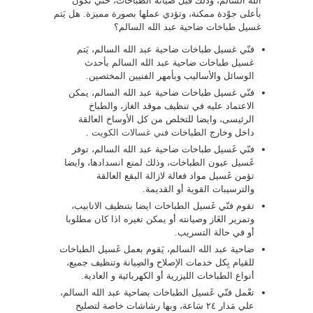
الله السالم، وذلك قبل صيانة الطباخات، حتي تكون
بأعلى جوْدة ممكنة، وتؤدي عملها بصورة مميزة. هل يَتم
غسيل طباخات ضاحية عبد الله السالم؟
فنّي غسيل طباخات ضاحية عبد الله السالم، يَتم
غسيل طباخات ضاحية عبد الله السالم بأحدث
الوسائل والأساليب وبأمهر الفنيين المختصين.
فنّي غسيل طباخات ضاحية عبد الله السالم، يمكن
الاعتماد عليه في تنظيف موقد الغاز، والطباخ
الرئيسى، وايضا للتخلص من كل الأوساخ العالقة
داخل وخارج الطباخات
فني غسالات الكويت
.
فنّي غَسيل طباخات ضاحية عبد الله السالم، توفر
غَسيل عيون الطباخات، وذلك لمنع انسدادها، وايضا
تؤمن غَسيل مواد فعالة لازالة البقع العالقة
والترسيبات القوية أو القديمة.
تقوم فنّي غَسيل الطباخات ايضا بتنظيف الانابيب،
وتمرير الغَاز وصيانته أو يمكن تغيره اذا كان مطلوبا
أو في حالة التسريب.
ضاحية عبد الله السالم، يَقوم بعمل غَسيل الطباخات
للقيام بِكل خدمات الإصلاح والصِيانة وتنظيف جميع،
أنواع الطباخات الليزرية أو الكهربائية و العادية.
تعْمل فنّي غَسيل الطباخات بضاحية عبد الله السالم،
علي مَدار ٢٤ سَاعة، وبها رشاشات خاصة لتصليح