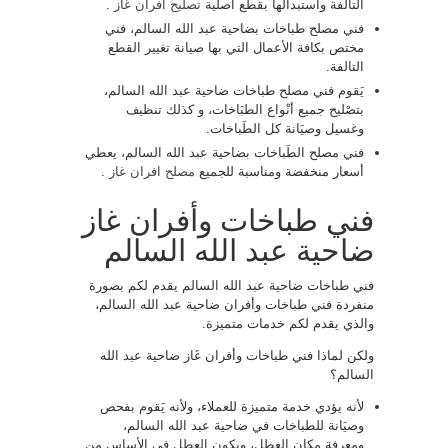
التالفة واستبدالها بقطع أصلية
تصليح افران غاز
.
فني مصلح طباخات بضاحية عبد الله السالم، فني
مختص بكافة الأعمال التي بها صيانة تغيير القطع
التالفة.
يَقوم فني مصلح طباخات ضاحية عبد الله السالم،
بتصْليح جميع أنْواع الطبَاخات، و كذلك تنظيف
وغسيل وصيَانة كل الطَباخات.
فني مصلح الطَباخات بضاحية عبد الله السالم، يعطي
أسعار منخفضة ومناسبة للجميع
مصلح افران غاز
.
فني طباخات وأفران غاز
ضاحية عبد الله السالم
فني طباخات ضاحية عبد الله السالم يقدم لكم بصورة
منفردة فني طباخات وأفران ضاحية عبد الله السالم،
والذي يقدم لكم خدمات متميزة.
ولكن لماذا فني طباخات وأفران غَاز ضاحية عبد الله
السالم؟
لأنه يؤدي خدمة متميزة للعملاء، ولأنه يَقوم بفحص
وصيَانة للطباخات في ضاحية عبد الله السالم،
ومعرفة مكان العطل، ويكون العطل في الأساس من