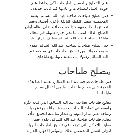
علي التصليح والغسيل للطباخات لكي يحافظ علي
جودة العمل للطباخات واعادتها كما كانت جديدة.
فني تصليح طباخات ضاحية عبد الله السالم، يَقوم
المختصين بتغيير القطع التالفة بأخري أصلية، ويعتبر
تصليح طباخات مهم جدا حيث يحافظ علي نظام أمان
الطباخ، لذلك اتصل بنا نحن خبرة طويلة في مجال
طباخات ضاحية عبد الله السالم
تنظيف افران غاز
.
فني تصليح طباخات بضاحية عبد الله السالم، نقوم
بجميع خدماتنا من تصليح للطباخات في ضاحية عبد
الله السالم وصولا إلى تنظيف وتلميع طباخات.
مصلح طباخات
فني طباخات ضاحية عبد الله السالم، تعتمد ايضا هذه
الخدمة علي مصلح طباخات، ما هي أعمال مصلح
طباخات؟
مصْلح طباخات بضاحية عبد الله السالم، الذي لديه خبْرة
واسعة في تصليح الطَباخات بسرعة هائلة موثوق بها،
ومتاحة علي مدار اليوم، وبأسعار مناسبة للجميع، فأن
مصْلح طباخات ضاحية عبد الله السالم، يَقوم بعمل
معاينة للأماكن التي ترغب في تصليح الطَباخات لديها،
لتوفر الفنيين المختصين لذلك، ولتوفير الأجهزة اللازمة،