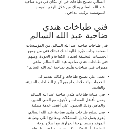
السالم، تصليح طباخات في اي مكان في دولة ضاحية
عبد الله السالم وذلك من خلال الرقم الموحد
للمؤسسة
تركيب مداخن
.
فني طباخات هندي
ضاحية عبد الله السالم
فني طباخات ضاحية عبد الله السالم، من المؤسسات
الضخمة وذات خبْرة عَالية لذلك تمتلك فني من جميع
الجنسيات المختلفة لضمان الكفاءة و الجودة، ومنهم
فني طباخات هندي ضاحية عبد الله السالم. ماهي
مميزات فني طباخات هنْدي بضاحية عبد الله السالم؟
يعمل علي تصليح طباخات و كذلك تقديم كل
الخدمات والاصلاحات لجميع أنْواع للطباخات الحديثة،
والعادية.
فني صيانة طباخات هنْدي ضاحية عبد الله السالم،
يعمل بأفضل المعدات والأجهزة مع الفني الخبير،
والماهر، وذلك للحصول علي أفضل خدمة ممكنة.
فني تصليح طباخات هنْدي بضاحية عبد الله السالم،
يَقوم بعمل تبْديل المشكلات ومفاتيح الغَاز، وصيَانة
الموقد وضبط درجة الحرارة، مع اصلاح لوحة
التشغيل أو التحكم، وكما تقوم ايضا فني طباخات