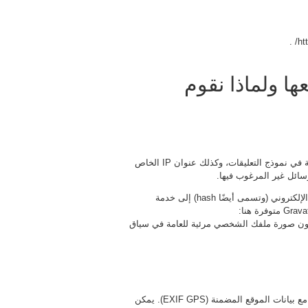
ها ولماذا نقوم
عندما يترك الزائرون تعليقاتهم على الموقع، نجمع البيانات الموضحة في نموذج التعليقات، وكذلك عنوان IP الخاص
ائل غير المرغوب فيها.
قد يتم توفير سلسلة مجهولة المصدر تم إنشاؤها من عنوان بريدك الإلكتروني (وتسمى أيضًا hash) إلى خدمة
Gravatar لمعرفة ما إذا كنت تستخدمها. سياسة خصوصية خدمة Gravatar متوفرة هنا:
فقة على تعليقك، ستكون صورة ملفك الشخصي مرئية للعامة في سياق
إذا قمت بتحميل الصور إلى موقع الويب، يجب تجنب تحميل الصور مع بيانات الموقع المضمنة (EXIF GPS). يمكن