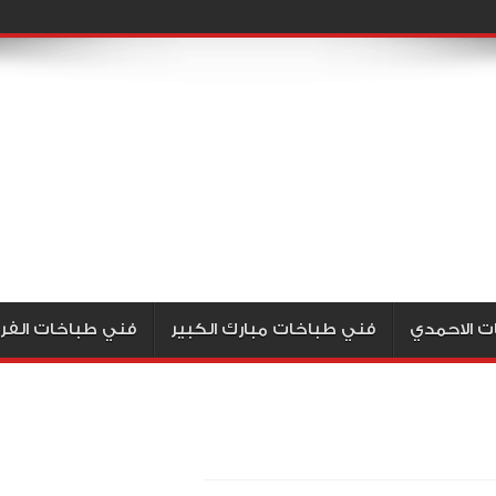
ت الاحمدي
فني طباخات مبارك الكبير
فني طباخات الفرو