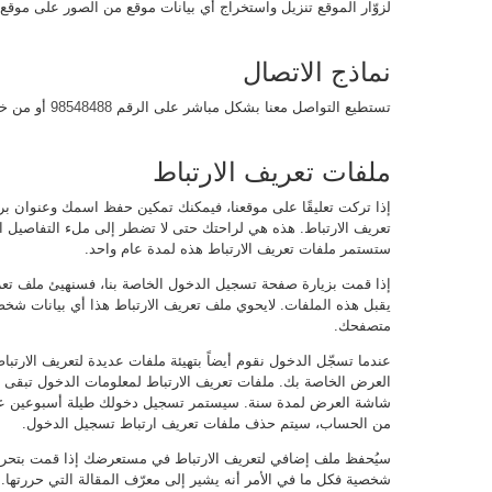
لزوّار الموقع تنزيل واستخراج أي بيانات موقع من الصور على موقع 
نماذج الاتصال
تستطيع التواصل معنا بشكل مباشر على الرقم
98548488
أو من خل
ملفات تعريف الارتباط
إذا تركت تعليقًا على موقعنا، فيمكنك تمكين حفظ اسمك وعنوان بر
تعريف الارتباط. هذه هي لراحتك حتى لا تضطر إلى ملء التفاصيل ا
ستستمر ملفات تعريف الارتباط هذه لمدة عام واحد.
إذا قمت بزيارة صفحة تسجيل الدخول الخاصة بنا، فسنهيئ ملف تع
يقبل هذه الملفات. لايحوي ملف تعريف الارتباط هذا أي بيانات شخصي
متصفحك.
عندما تسجّل الدخول نقوم أيضاً بتهيئة ملفات عديدة لتعريف الا
العرض الخاصة بك. ملفات تعريف الارتباط لمعلومات الدخول تبقى لي
شاشة العرض لمدة سنة. سيستمر تسجيل دخولك طيلة أسبوعين عند
من الحساب، سيتم حذف ملفات تعريف ارتباط تسجيل الدخول.
سيُحفظ ملف إضافي لتعريف الارتباط في مستعرضك إذا قمت بتحرير 
شخصية فكل ما في الأمر أنه يشير إلى معرّف المقالة التي حررتها. 