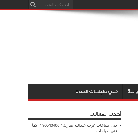
انية
فني طباخات السرة
أحدث المقالات
فني طباخات غرب عبدالله مبارك / 98548488 / اكفأ
فني طباخات