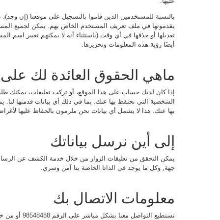
عليها.
بالنسبة للمستخدمين الذين قاموا بالتسجيل على موقعنا (إن وجد)، ن
يقدمونها في ملف تعريف المستخدم الخاص بهم. يمكن لجميع المست
تعديلها أو حذفها في أي وقت (باستثناء أنه لا يمكنهم تغيير اسم 
أيضًا رؤية هذه المعلومات وتحريرها.
ماهي الحقوق العائدة لك على ب
إذا كان لديك حساب على هذا الموقع، أو تركت تعليقات، يمكنك طل
الشخصية التي نحتفظ بها عنك، بما في ذلك أي بيانات قدمتها لنا.
بها عنك. هذا لا يشمل أي بيانات نحن ملزمون بالحفاظ عليها لأغراض إ
إلى أين نرسل بياناتك
يمكن التحقق من تعليقات الزوار من خلال خدمة الكشف عن الرسائل غي
جهة, وكل ما يوجد في الداتا الخاصة بنا آمن وسري.
معلومات الاتصال بك
تستطيع التواصل معنا بشكل مباشر على الرقم
98548488
أو من خل