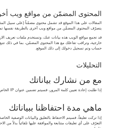
المحتوى المضمّن من مواقع ويب أخ
المقالات على هذا الموقع قد تشمل محتوى مضمّناً (على سبيل المثال:
يتصرّف المحتوى المضمَّن من مواقع ويب أخرى بالطريقة نفسها تماماً
قد تجمع مواقع الويب هذه بيانات عنك، وتستخدم ملفات تعريف الارتباط،
خارجية، وتراقب تفاعلك مع هذا المحتوى المضمّن، بما في ذلك تتب
حساب وتم تسجيل دخولك إلى ذلك الموقع.
التحليلات
مع من نشارك بياناتك
إذا طلبت إعادة تعيين كلمة المرور، فسيتم تضمين عنوان IP الخاص بك في رسالة البريد الإلكتروني لإعادة التعيين.
ماهي مدة احتفاظنا ببياناتك
إذا تركت تعليقاً، فسيتم الاحتفاظ بالتعليق والبيانات الوصفية الخا
التعرّف على أي تعليقات متتابعة والموافقة عليها تلقائياً بدلاً من ال