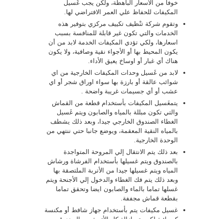
خوفا من الأسعار الباهظة، ولكن يجب غَسيل
المكيفات للحفاظ علي العمر الافتراضي لها.
وتقوم شركة تنْظيف تكييف مركزي بتوفير هذه
الخدمات والتي تكون غير قابلة للمنافسة بسبب
اسعارها، ولكي تؤدي المكيفات الخدمة لابد من أن
يكون المحيط بها أو الأجواء نقية وصافية، ولا يكون
هناك أي غبار أو اوساخ يعيق الأداء.
لابد من غَسيل وحدات المكيفات الخارجية من اي
شوائب عالقة أو بارزة بها سواء اوراق شجر أو اي
عشب أو أي جسيمات غريبة واضحة .
يتمغَسيل المكيفات بأستخدام قطعة من القماش
والتي تكون مبللة بالمياه والصابون ويتم غَسيل
الغطاء الصندوق الخارجي جيدا، وبعد ذلك يشطف
بالمياه النقية المعقمة، ويوضع جانبا حتي ننتهي من
الوحدة الخارجية.
بعد ذلك يتم الانتقال إلي المروحة المتواجدة
بالصندوق ويتم غسيلها بأستخدام الفرشاة ورشاش
المياه ويتم غسيلها جيدا من الأتربة الملتصقة بها
وبعد ذلك يتم فك الغطاء والدخول إلي الأجنحة ويتم
غسلها تماما بالماء والصابون ايضا وتحقق تماما
بقطعة قماش مجففة.
غسيل مكيفات يتم بأستخدام جهاز شافط أو مكنسة