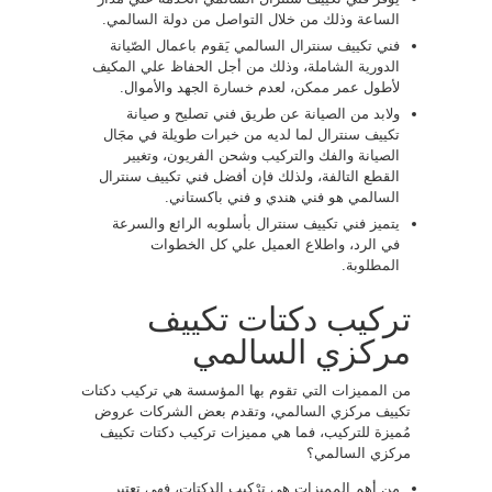
الساعة وذلك من خلال التواصل من دولة السالمي.
فني تكييف سنترال السالمي يَقوم باعمال الصّيانة
الدورية الشاملة، وذلك من أجل الحفاظ علي المكيف
لأطول عمر ممكن، لعدم خسارة الجهد والأموال.
ولابد من الصيانة عن طريق فني تصليح و صيانة
تكييف سنترال لما لديه من خبرات طويلة في مجَال
الصيانة والفك والتركيب وشحن الفريون، وتغيير
القطع التالفة، ولذلك فإن أفضل فني تكييف سنترال
السالمي هو فني هندي و فني باكستاني.
يتميز فني تكييف سنترال بأسلوبه الرائع والسرعة
في الرد، واطلاع العميل علي كل الخطوات
المطلوبة.
تركيب دكتات تكييف
مركزي السالمي
من المميزات التي تقوم بها المؤسسة هي تركيب دكتات
تكييف مركزي السالمي، وتقدم بعض الشركات عروض
مُميزة للتركيب، فما هي مميزات تركيب دكتات تكييف
مركزي السالمي؟
من أهم المميزات هي ترْكيب الدكتات، فهي تعتبر