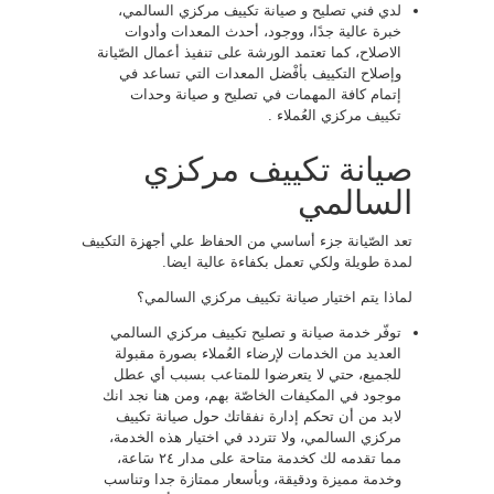
لدي فني تصليح و صيانة تكييف مركزي السالمي،
خبرة عالية جدًا، ووجود، أحدث المعدات وأدوات
الاصلاح، كما تعتمد الورشة على تنفيذ أعمال الصّيانة
وإصلاح التكييف بأفْضل المعدات التي تساعد في
إتمام كافة المهمات في تصليح و صيانة وحدات
تكييف مركزي العُملاء .
صيانة تكييف مركزي
السالمي
تعد الصّيانة جزء أساسي من الحفاظ علي أجهزة التكييف
لمدة طويلة ولكي تعمل بكفاءة عالية ايضا.
لماذا يتم اختيار صيانة تكييف مركزي السالمي؟
توفّر خدمة صيانة و تصليح تكييف مركزي السالمي
العديد من الخدمات لإرضاء العُملاء بصورة مقبولة
للجميع، حتي لا يتعرضوا للمتاعب بسبب أي عطل
موجود في المكيفات الخاصّة بهم، ومن هنا نجد انك
لابد من أن تحكم إدارة نفقاتك حول صيانة تكييف
مركزي السالمي، ولا تتردد في اختيار هذه الخدمة،
مما تقدمه لك كخدمة متاحة على مدار ٢٤ سَاعة،
وخدمة مميزة ودقيقة، وبأسعار ممتازة جدا وتناسب