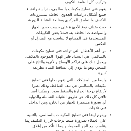
وتركيب كل انظمة التكييف.
يقوم فني تصليح مكيفات بالسالمي، بدراسة وانشاء
جميع أشكال دراسات الجدوي الخاصّة بمشروعات
التكييف والتطبيق المركزي ومتابعة الصّيانة الدورية .
حيث يختلف نوع الأجهزة علي حسب حجم الجهاز
والمواصفات الخاصّة به، فمثلا بعض التكييفَات
المستخدمة في المصانع لا تتناسب مع المنازل أو
العكس.
من أهم الأعطال التي تواجه فني تصليح مكيفات
بالسالمي، هي انسداد فلتر الهواء الموجود بالمكيف،
ويعمل ذلك علي تراكم الأوساخ والأتربة والثلج علي
المبخر، وهو ما يؤدي إلي تساقط المياه بطريقة
كبيرة.
وايضا من المشكلات التي يَقوم بحلها فني تصليح
مكيفات بالسالمي هي تلف الضاغط، وذلك نظرا
لأرتفاع درجة الحرارة والضغط سويا، ويمكننا أيضا
تلافي كل ذلك عن طريق الصّيانة الشاملة والدولية
أي بصورة مستمرة للجهاز من الخارج ومن الداخل
فني ثلاجات
.
ويقوم ايضا فني تصليح المكيفات بالسالمي، بالتنبيه
علي العملاء بضرورة ضبط درجات حَرارة التكييف بِما
يتناسب مع الجو المحيط، وايضا التأكد من إغلاق