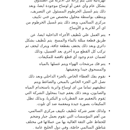
كهربائية لكى يتم إزالة كل الأتربة من الصندوق
بشكل عام وأي عفن أو اوساخ موجودة ايضا، وبعد
ذلك يتم غَسيل الخرطوم المسئول عن التصريف،
وينظف بواسطة محلول مخصص من
فني تكييف
مركزي
السالمي، وبعد ذلك يتم غَسيل الخرطوم من
اي أثر للاتربة و الأوساخ.
يتم العمل علي تنْظيف الأجزاء الداخلية ايضا، عن
طريق قطعة مبللة بالماء والمسح يتم تنْظيف بشكل
دائري وبعد ذلك يجفف بقطعة جافة، ويترك ليجف ثم
تركب كل القطع مرة أخري بعد الغسيل، وذلك
لضمان عدم وجود أي قطع ناقصة للمكيفات.
يتم فك مرشحات الهواء ويتم غسلها بالمياه
والمسحوق جيدا وتجفيفها.
نقوم بفك الغطاء الخاص بالجزء الداخلي وبعد ذلك
نصل الي الجزء الخاص بالمبخر، والضاغط ويتم
تنظيفهم تماما من اى اوساخ واتربة باستخدام المياه
والصابون، وبعد ذلك يعقم جيدا بمحلول الشركة التي
يَقوم بالتعقيم ضد الفطريات و البكتريا، وبذلك تظل
المكيفات بصورة جيدة ومعقمة ضد أي تلوث.
ولذلك تعتبر شركة تنْظيف تكييف مركزي السالمي،
من أهم المؤسسات التي تقوم بعمل جبار وضخم
للحفاظ علي الثقة الغالية بها من عملائها في مختلف
مَناطق السالمي خاصّة، وفي دول الخليج عامة .