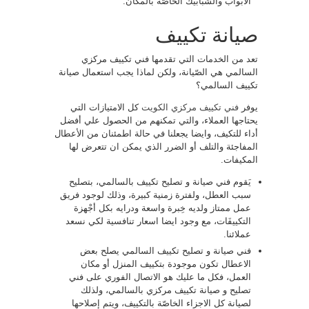
الابواب والشبابيك الخاصّة بالمكان.
صيانة تكييف
تعد من الخدمات التي تقدمها فني تكييف مركزي
السالمي هي الصّيانة، ولكن لماذا يجب استعمال صيانة
تكييف السالمي؟
يوفر
فني تكييف مركزي الكويت
كل الامتيازات التي
يحتاجها العملاء، والتي تمكنهم من الحصول علي أفضل
أداء للتكيف، وايضا يجعلنا في حالة اطمئنان من الأعطال
المفاجئة والتلف أو الضرر الذي يمكن ان تتعرض لها
المكيفات.
يَقوم فني صيانة و تصليح تكييف بالسالمي، بتصليح
سبب العطل، ولفترة زمنية كبيرة، وذلك لوجود فريق
عمل ممتاز ولديه خِبرة واسعة ودرايه بكل أجْهزة
التكييفَات، مع وجود ايضا اسعار تنافسية لكي نسعد
عملائنا.
فني صيانة و تصليح تكييف السالمي يصلح بعض
الاعطال تكون موجودة بتكييف المنزل أو مكان
العمل، فكل ما عليك هو الاتصال الفوري على فني
تصليح و صيانة تكييف مركزي بالسالمي، ولذلك
لصيانة كل الاجزاء الخاصّة بالتكييف، ويتم إصلاحها