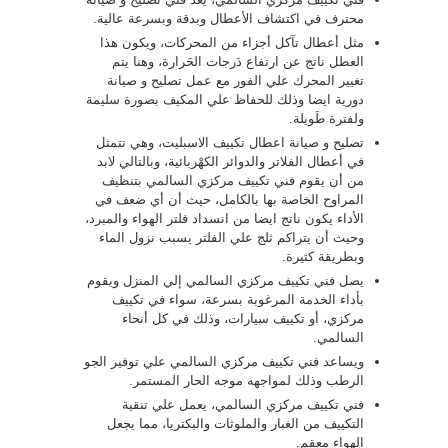
محترف في اكتشاف الأعطال وبدقة وبسرعة عالية.
مثل أعطال تآكل أجزاء من المحركات، ويكون هذا
العطل ناتج عن ارتفاع دَرجات الحَرارة، وهنا يتم
تغيير المحرك علي الفور مع عمل تصليح و صيانة
دورية ايضا وذلك للحفاظ علي المكيف بصورة سليمة
ولفترة طَويلة.
تصليح و صيانة اعطال تكييف الاسبليت، وهي تتمثل
في أعطال الفلاتر والدوائر الكهْربائية، وبالتالي لابد
من أن يقوم فني تكييف مركزي السالمي بتنظيف
المراوح الخاصة بها بالكامل، حيث أن أي ضعف في
الأداء يكون ناتج ايضا من انسداد فلتر الهواء والمبرد،
وحيث أن يتراكم ثلج علي الفلتر يسبب نزول الماء
وبطريقة كثيرة.
يصل فني تكييف مركزي السالمي إلي المنزل ويقوم
بأداء الخدمة المرغوبة بسرعة، سواء في تكييف
مركزي، أو تكييف سيارات، وذلك في كل أنحاء
السالمي.
ويساعد فني تكييف مركزي السالمي علي توفير الجو
الرطب وذلك لمواجهه موجه الحار المستمر.
فني تكييف مركزي السالمي، يعمل علي تنقية
التكييف من الغبار والملوثات والبكتريا، مما يجعل
الهواء معقم.