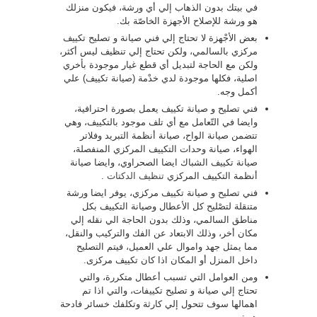
في بيتك بدون الذهاب إلي أي ورشة، فيكون منزلك
هو ورشة للإصلاح الأجهزة الخاصّة بك.
بعض الأجْهزة لا تحتاج إلي فني صيانة و تصليح تكييف
مركزي بالسالمي، ولكن تحتاج إلي تنظيف ليس أكثر،
ولكن مع الحاجة لتبديل أي قطع غيار موجودة بأخري
اصلية، فكلها موجودة لدي خدْمة (صيانة تكييف) علي
أكمل وجه.
فني تصليح و صيانة تكييف يعمل بصورة احترافية،
وايضا في التّعامل مع أي تلف موجود بالتكييف، وهي
تتضمن صيانة الواح، صيانة أنظمة التبريد وفلاتر
الهواء، صيانة وحدات التكييف المركزي المنفصلة،
صيانة تكييف الشباك ايضا الصحراوي، وايضا صيانة
أنظمة التكييف المركزي
تنظيف الدكتات
.
فني تصليح و صيانة تكييف مركزي، يوفر ايضا ورشة
متنقلة لتصْليح كل الأعطال وصيانة التكييف بكل
مناطق السالمي، وذلك بدون الحاجة الي نقله إلي
مكان أخر، وذلك الابتعاد عن الفك والتركيب والنقل،
مما يمثل جهد واموال علي العميل، فيتم التصليح
داخل المنزل أو المكان اذا كان تكييف مركزى.
ومن العوامل التي تسبب أعطال متكررة، والتي
تحتاج إلي صيانة و تصليح تكييفات، والتي اذا تم
اهمالها سوف تتحول إلي كارثة وتكلفك خسائر فادحة