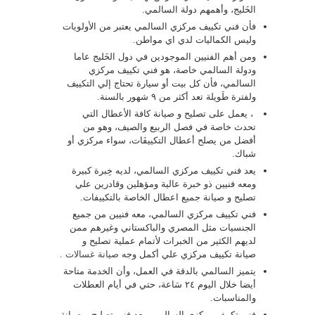
الخَليج، وأهمهم دولة السالمي.
فأن فني تكييف مركزي السالمي يعتبر من الأولويات
وليس الكماليات لدي اي مواطن.
ومن أهم الفنيين الموجودين في دول الخَليج عاما
ودولة السالمي خاصة، هو فني تكييف مركزي
السالمي، فأن كل بيت أو سيارة تحتاج إلي التكييف
ولفترة طَويلة تعد أكثر من ٩ شهور بالسنة.
، يعمل على تصليح و صيانة كافة الأعطال التي
تحدث خاصة في فصل الربيع والصيف، وهو من
أفضل من يصلح أعطال التكييفَات، سواء مركزي أو
شباك.
يعد فني تكييف مركزي السالمي، لديه خِبرة كبيرة
ومعه فنيين ذو خبرة عالية ومؤهلين وقادرين علي
تصليح و صيانة جميع اعطال الخاصة بالتكييفات.
فني تكييف مركزي السالمي، معه فنيين من جميع
الجنسيات مثل المصري والباكستاني وغيرهم ممن
لديهم الكثير من الخبرات لأتمام عملية تصليح و
صيانة تكييف مركزي علي أكمل وجه
صيانة غسالات
.
يتميز السالمي بالدقة في العمل، وأن الخدمة متاحة
أيضا خلال اليوم ٢٤ سَاعة، حتي في أيام العطلات
والمناسبات.
فني تكييف مركزي السالمي، يعد فني تصليح و صيانة