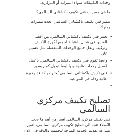
وحدات التكييفَات سواء المنزلية أو المركزية.
ما هي مميزات فني تكييف باكسْتاني السالمي؟
يتميز فني تكييف باكسْتاني السالمي، بعدة مميزات
ومنها:-
يعتبر فني تكييف باكسْتاني السالمي، من أفضل
الفنيين في مَجال الصّيانة لجميع أجْهزة التكييف،
وتركيب ونقل جميع الوحدات المنفصلة مثل غَسيل،
غاز.
وايضا يَقوم فني تكييف باكسْتاني السالمي، بأعمل
غَسيل وحدات عادية وبها ايضا تبديل كمبريسور.
فني تكييف باكسْتاني السالمي يُعتبر ذو كفاءة وخبرة
عالية ودقة في المواعيد.
تصليح تكييف مركزي
السالمي
فني تكييف مركزي السالمي يُعتبر من أهم ما يجعل
العُملاء تتجه الي تصليح تكييف مركزي السالمي، لتميزه
بسرعة تقديم الخدمة المتاحة للجمهور والدقة في الاداء.