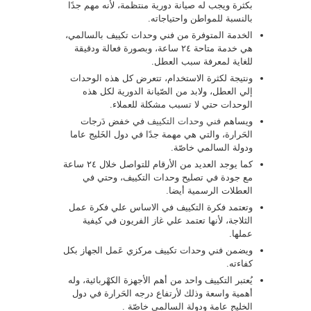
بكثرة ويجب له صيانة دورية منتظمة، لأنه مهم جدًا
بالنسبة للمواطن واحتياجاته.
الخدمة المتوفرة من فني وحدات تكييف بالسالمي،
هي خدمة متاحة ٢٤ ساعة، وبصورة فعالة ودقيقة
للغاية لمعرفة سبب العطل.
ونتيجة لكثرة الاستخدام، تتعرض كل هذه الوحدات
إلي العطل، ولابد من الصّيانة الدورية لكل هذه
الوحدات حتي لا تسبب مشكلة للعملاء.
ويساهم
فني وحدات التكييف
في خفض دَرجات
الحَرارة، والتي هي مهمة جدًا في دول الخَليج عاما
ودولة السالمي خاصّة.
كما يوجد العديد من الأرقام للتواصل خلال ٢٤ ساعة
مع جودة في تصليح وحدات التكييف، وحتي في
العطلات الرسمية أيضا.
وتعتمد فكرة التكييف في الاساس علي فكرة عمل
الثلاجة، لأنها تعتمد علي غاز الفريون في كيفية
عملها.
ويضمن فني وحدات تكييف مركزي عَمل الجهاز بكل
كفاءته.
يُعتبر التكييف واحد من أهم الأجهزة الكهْربائية، وله
أهمية واسعة وذلك لأرتفاع درجه الحَرارة في دول
الخليج عامة ودولة السالمي خاصّة .