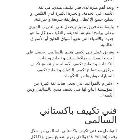
وتعد أهم ميزة لدى فني تكييف هندي، هي ثقة
العُملاء في الخدمة، والخبرة الكبيرة لدي الفنّيين، و
تصليح جميع الاعطال وبطريقة سريعة واحترافية.
وايضا معه فريق مميز ويحصل علي التدريب الدوري
وعلي برامج الصّيانة الحديثة، والتكيف مع كل ما هو
جديد، والأشياء التي تغزو أسواق الخليج أو الأسواق
العالمية.
وفريق عَمل فني تكييف هندي بالسالمي، يحصل علي
أحدث المعدات وماكينات فك و تصليح وحدات
التكيفات، و تصليح تكييف الاسبليت، و تصليح تكييف
مركزي، و تصليح تكييف الشباك و تصليح تكييف
السيارات وغيرها من التكْييفات.
الالتزام بالمواعيد التي تجعل هناك ثقة كبيرة بين
المؤسسة التابع لها
فني تكييف هندي
بالسالمي وبين
العُملاء.
فني تكييف باكستاني
السالمي
التواصل مع
فني تكييف باكستاني
السالمي من خلال
رقمه (٩٨٠٢٥٠٥٥) والذي يَقوم بتصليح مميز جدًا لكل