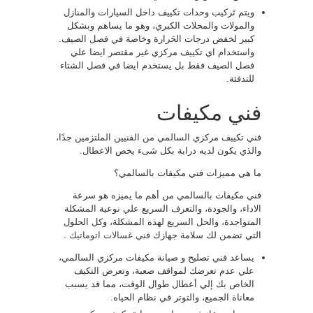
ويتم تَركيب وحدات تكييف داخل السيارات والمنازل
والمولات والمحلات الكبري، وهو ما يساهم وبشكل
كبير لخفض درجات الحَرارة وخاصة في فصل الصيف.
واستخدام اي تكييف مركزي غير مقتصر ايضا علي
فصل الصيف فقط بل يستخدم ايضا في فصل الشتاء
للتدفئة.
فني مكيفات
فني تكييف مركزي السالمي من الفنيين الملتزمين جدًا،
والذي يكون لديه دراية بكل شىء يخص الاعطال.
ما هي مميزات فني مكيفات بالسالمي؟
فني مكيفات بالسالمي من أهم ما يميزه هو سرعة
الاداء، والجودة، والتعرف السريع علي نوعية المشكلة
المتواجدة، والحل السريع لهذه المشكلة، وكل الحلول
التي تضمن لك سلامة جهازك
فني غسالات اتوماتيك
.
يساعد فني تصليح و صيانة مكيفات مركزي السالمي،
علي عدم تعرضك لمواقف صعبة، وتعرض التكيف
الخاص بك إلي أعطال طوال الوقت، مما قد يسبب
معاناة الجميع، والتوتر في نظام الحياه.