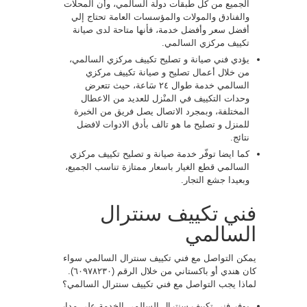
الجميع من كل طبقات دولة السالمي، وأن المحلات
والفنادق والمولات والمؤسسات العامة تحتاج إلي
أفضل سعر وأفضل خدمة، فأنها متاحة لدى صيانة
تكييف مركزي السالمي.
يؤدي فني صيانة و تصليح تكييف مركزي السالمي،
من خلال أعمال تصليح و صيانة تكييف مركزي
السالمي خدمة طوال ٢٤ سَاعة، حيث تتعرض
وحدات التكييف في المنْزل للعديد من الاعطال
المختلفة، وبمجرد الاتصال يصل فريق من الخبرة
للمنزل و تصليح ما هو تالف بأدق الادوات لافضل
نتائج.
كما ايضا توفّر خدمة صيانة و تصليح تكييف مركزي
السالمي قطع الغيار باسعار ممتازة تناسب الجميع،
وبعيدا جشع التجار.
فني تكييف سنترال
السالمي
يمكن التواصل مع فني تكييف سنترال السالمي سواء
كان هندي أو باكستاني من خلال الرقم (٦٠٩٧٨٢٣٠).
لماذا يجب التواصل مع فني تكييف سنترال السالمي؟
يوفر فني تكييف سنترال السالمي الخدمة علي مدار