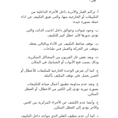
هي:-
أ‌. تراكم الغبار والأتربة داخل الأجزاء الداخلية من
التكييفَات أو الخارجية منها، والتي تعيق التكييف عن اداء
عملة بصورة جيدة.
ب‌. وجود شوائب وعوالق داخل انابيب الدكت والتي
تؤدي بدورها لإلى عطل كبير للتكييف.
ت‌. توقف ضاغط التكييف عن الأداء وبالتالي يجعله
يتوقف عن الحركة والعمل
فني طباخات
.
ث‌. ويعد نقص غاز الفريون من المشاكل المتكررة،
وذلك بسبب فتح الأبواب أو الشبابيك في المكان.
ج‌. كما أن تعرض الوحدة الخارجية للمكيفات للأعطال أو
الضرر يعمل علي توقف المكيف بأكمله.
ح‌. وتعد عدم مداومة تطبيق أعمال صيانة للتكييفات
بصورة دورية تؤدي إلي الكثير من الاعطال، أو العطل
المتكرر.
خ‌. وأيضا عدم الكشف عن الأجزاء المركزية بين الحين
والآخر يؤدي إلي العطل المتكرر.
د‌. كما أن عدم تنظيف الفلتر الذي يتواجد داخل التكييف