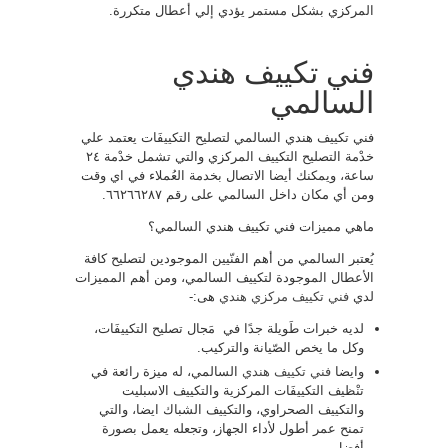
المركزي بشكل مستمر يؤدي إلي أعطال متكررة.
فني تكييف هندي
السالمي
فني تكييف هندي السالمي لتصليح التكييفَات يعتمد علي
خدْمة التصليح التكييف المركزي والتي تشمل خدْمة ٢٤
ساعة، ويمكنك أيضا الاتصال بخدمة العُملاء في اي وقت
ومن أي مكان داخل السالمي على رقم ٦٦٢٦٦٢٨٧.
ماهي مميزات فني تكييف هندي السالمي؟
يُعتبر السالمي من أهم الفنّيين الموجودين لتصليح كافة
الأعطال الموجودة لتكييف السالمي، ومن أهم المميزات
لدي
فني تكييف مركزي هندي
هى:-
لديه خبرات طَويلة جدًا في مَجال تصليح التكييفَات،
وكل ما يخص الصّيانة والتركيب.
وايضا
فني تكييف هندي
السالمي، له ميزة رائعة في
تنْظيف التكييفَات المركزية والتكييف الاسبليت
والتكييف الصحراوي، والتكييف الشباك ايضا، والتي
تمنح عمر أطول لأداء الجهاز، وتجعله يعمل بصورة
أفضل.