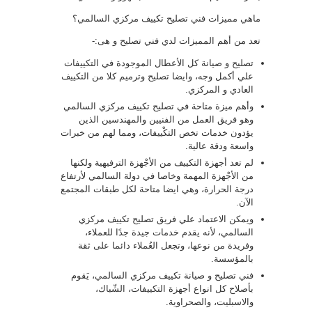
ماهي مميزات فني تصليح تكييف مركزي السالمي؟
تعد من أهم المميزات لدي فني تصليح و هى:-
تصليح و صيانة كل الأعطال الموجودة في التكييفات
علي أكمل وجه، وايضا تصليح وترميم كلا من التكييف
العادي و المركزي.
وأهم ميزة متاحة في تصليح تكييف مركزي السالمي
وهو فريق العمل من الفنيين والمهندسين الذين
يؤدون خدمات تخص التكْييفات، ومما لهم من خبرات
واسعة ودقة عالية.
لم تعد أجهزة التكييف من الأجْهزة الترفيهية ولكنها
من الأجْهزة المهمة وخاصا في دولة السالمي لأرتفاع
درجة الحرارة، وهي ايضا متاحة لكل طبقات المجتمع
الآن.
ويمكن الاعتماد علي فريق تصليح تكييف مركزي
السالمي، لأنه يقدم خدمات جيدة جدًا للعملاء،
وفريدة من نوعها، وتجعل العُملاء دائما على ثقة
بالمؤسسة.
فني تصليح و صيانة تكييف مركزي السالمي، يَقوم
بأصلاح كل انواع أجهزة التكييفات، الشّباك،
والاسبليت، والصحراوية.