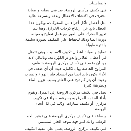
والمناسبات.
فني تكييف مركزي الروضة، يعد فني تصليح و صيانة
محترف في اكتشاف الأعطال وبدقة وبسرعة عالية.
مثل أعطال تآكل أجزاء من المحركات، ويكون هذا
العطل ناتج عن ارتفاع دَرجات الحَرارة، وهنا يتم
تغيير المحرك علي الفور مع عمل تصليح و صيانة
دورية ايضا وذلك للحفاظ علي المكيف بصورة سليمة
ولفترة طَويلة.
تصليح و صيانة اعطال تكييف الاسبليت، وهي تتمثل
في أعطال الفلاتر والدوائر الكهْربائية، وبالتالي لابد
من أن يقوم فني تكييف مركزي الروضة بتنظيف
المراوح الخاصة بها بالكامل، حيث أن أي ضعف في
الأداء يكون ناتج ايضا من انسداد فلتر الهواء والمبرد،
وحيث أن يتراكم ثلج علي الفلتر يسبب نزول الماء
وبطريقة كثيرة.
يصل فني تكييف مركزي الروضة إلي المنزل ويقوم
بأداء الخدمة المرغوبة بسرعة، سواء في تكييف
مركزي، أو تكييف سيارات، وذلك في كل أنحاء
الروضة.
ويساعد فني تكييف مركزي الروضة علي توفير الجو
الرطب وذلك لمواجهه موجه الحار المستمر.
فني تكييف مركزي الروضة، يعمل علي تنقية التكييف