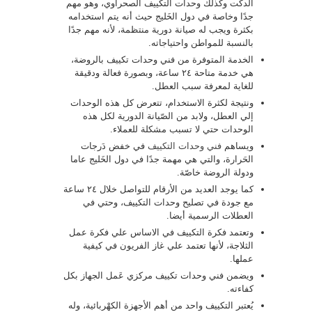
الدكت وكذلك وحدات التكييف الصحراوي، وهو مهم
جدًا وخاصة في دول الخَليج حيث أنه يتم استخدامه
بكثرة ويجب له صيانة دورية منتظمة، لأنه مهم جدًا
بالنسبة للمواطن واحتياجاته.
الخدمة المتوفرة من فني وحدات تكييف بالروضة،
هي خدمة متاحة ٢٤ ساعة، وبصورة فعالة ودقيقة
للغاية لمعرفة سبب العطل.
ونتيجة لكثرة الاستخدام، تتعرض كل هذه الوحدات
إلي العطل، ولابد من الصّيانة الدورية لكل هذه
الوحدات حتي لا تسبب مشكلة للعملاء.
ويساهم
فني وحدات التكييف
في خفض دَرجات
الحَرارة، والتي هي مهمة جدًا في دول الخَليج عاما
ودولة الروضة خاصّة.
كما يوجد العديد من الأرقام للتواصل خلال ٢٤ ساعة
مع جودة في تصليح وحدات التكييف، وحتي في
العطلات الرسمية أيضا.
وتعتمد فكرة التكييف في الاساس علي فكرة عمل
الثلاجة، لأنها تعتمد علي غاز الفريون في كيفية
عملها.
ويضمن فني وحدات تكييف مركزي عَمل الجهاز بكل
كفاءته.
يُعتبر التكييف واحد من أهم الأجهزة الكهْربائية، وله