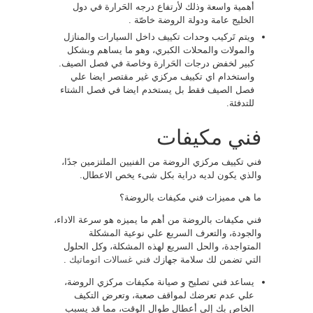
أهمية واسعة وذلك لأرتفاع درجه الحَرارة في دول
الخليج عامة ودولة الروضة خاصّة .
ويتم تَركيب وحدات تكييف داخل السيارات والمنازل
والمولات والمحلات الكبري، وهو ما يساهم وبشكل
كبير لخفض درجات الحَرارة وخاصة في فصل الصيف.
واستخدام اي تكييف مركزي غير مقتصر ايضا علي
فصل الصيف فقط بل يستخدم ايضا في فصل الشتاء
للتدفئة.
فني مكيفات
فني تكييف مركزي الروضة من الفنيين الملتزمين جدًا،
والذي يكون لديه دراية بكل شىء يخص الاعطال.
ما هي مميزات فني مكيفات بالروضة؟
فني مكيفات بالروضة من أهم ما يميزه هو سرعة الاداء،
والجودة، والتعرف السريع علي نوعية المشكلة
المتواجدة، والحل السريع لهذه المشكلة، وكل الحلول
التي تضمن لك سلامة جهازك
فني غسالات اتوماتيك
.
يساعد فني تصليح و صيانة مكيفات مركزي الروضة،
علي عدم تعرضك لمواقف صعبة، وتعرض التكيف
الخاص بك إلي أعطال طوال الوقت، مما قد يسبب