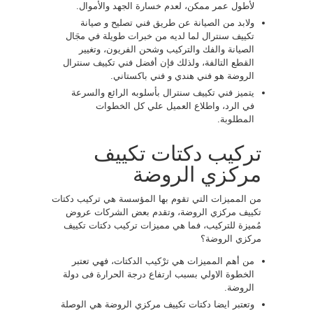
لأطول عمر ممكن، لعدم خسارة الجهد والأموال.
ولابد من الصيانة عن طريق فني تصليح و صيانة
تكييف سنترال لما لديه من خبرات طويلة في مجَال
الصيانة والفك والتركيب وشحن الفريون، وتغيير
القطع التالفة، ولذلك فإن أفضل فني تكييف سنترال
الروضة هو فني هندي و فني باكستاني.
يتميز فني تكييف سنترال بأسلوبه الرائع والسرعة
في الرد، واطلاع العميل علي كل الخطوات
المطلوبة.
تركيب دكتات تكييف
مركزي الروضة
من المميزات التي تقوم بها المؤسسة هي تركيب دكتات
تكييف مركزي الروضة، وتقدم بعض الشركات عروض
مُميزة للتركيب، فما هي مميزات تركيب دكتات تكييف
مركزي الروضة؟
من أهم المميزات هي ترْكيب الدكتات، فهي تعتبر
الخطوة الاولي بسبب ارتفاع درجة الحرارة فى دولة
الروضة.
وتعتبر ايضا دكتات تكييف مركزي الروضة هي الوصلة