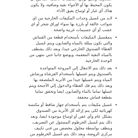
يكون المحيط بها أو الأجواء نقية وصافية، ولا يكون
هناك أي غبار أو اوساخ يعيق الأداء.
لابد من غَسيل وحدات المكيفات الخارجية من اي
شوائب عالقة أو بارزة بها سواء اوراق شجر أو اي
عشب أو أي جسيمات غريبة واضحة .
يتمغَسيل المكيفات بأستخدام قطعة من القماش
والتي تكون مبللة بالمياه والصابون ويتم غَسيل
الغطاء الصندوق الخارجي جيدا، وبعد ذلك يشطف
بالمياه النقية المعقمة، ويوضع جانبا حتي ننتهي من
الوحدة الخارجية.
بعد ذلك يتم الانتقال إلي المروحة المتواجدة
بالصندوق ويتم غسيلها بأستخدام الفرشاة ورشاش
المياه ويتم غسيلها جيدا من الأتربة الملتصقة بها
وبعد ذلك يتم فك الغطاء والدخول إلي الأجنحة ويتم
غسلها تماما بالماء والصابون ايضا وتحقق تماما
بقطعة قماش مجففة.
غسيل مكيفات يتم بأستخدام جهاز شافط أو مكنسة
كهربائية لكى يتم إزالة كل الأتربة من الصندوق
بشكل عام وأي عفن أو اوساخ موجودة ايضا، وبعد
ذلك يتم غَسيل الخرطوم المسئول عن التصريف،
وينظف بواسطة محلول مخصص من
فني تكييف
مركزي
الروضة، وبعد ذلك يتم غَسيل الخرطوم من