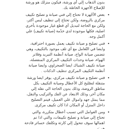
بدون الذهاب إلي أي ورشة، فيكون منزلك هو ورشة
للإصلاح الأجهزة الخاصّة بك.
بعض الأجْهزة لا تحتاج إلي فني صيانة و تصليح تكييف
مركزي بالروضة، ولكن تحتاج إلي تنظيف ليس أكثر،
ولكن مع الحاجة لتبديل أي قطع غيار موجودة بأخري
اصلية، فكلها موجودة لدي خدْمة (صيانة تكييف) علي
أكمل وجه.
فني تصليح و صيانة تكييف يعمل بصورة احترافية،
وايضا في التّعامل مع أي تلف موجود بالتكييف، وهي
تتضمن صيانة الواح، صيانة أنظمة التبريد وفلاتر
الهواء، صيانة وحدات التكييف المركزي المنفصلة،
صيانة تكييف الشباك ايضا الصحراوي، وايضا صيانة
أنظمة التكييف المركزي
تنظيف الدكتات
.
فني تصليح و صيانة تكييف مركزي، يوفر ايضا ورشة
متنقلة لتصْليح كل الأعطال وصيانة التكييف بكل
مناطق الروضة، وذلك بدون الحاجة الي نقله إلي
مكان أخر، وذلك الابتعاد عن الفك والتركيب والنقل،
مما يمثل جهد واموال علي العميل، فيتم التصليح
داخل المنزل أو المكان اذا كان تكييف مركزى.
ومن العوامل التي تسبب أعطال متكررة، والتي
تحتاج إلي صيانة و تصليح تكييفات، والتي اذا تم
اهمالها سوف تتحول إلي كارثة وتكلفك خسائر فادحة
هي:-