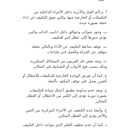
أ‌. تراكم الغبار والأتربة داخل الأجزاء الداخلية من
التكييفَات أو الخارجية منها، والتي تعيق التكييف عن اداء
عملة بصورة جيدة.
ب‌. وجود شوائب وعوالق داخل انابيب الدكت والتي
تؤدي بدورها لإلى عطل كبير للتكييف.
ت‌. توقف ضاغط التكييف عن الأداء وبالتالي يجعله
يتوقف عن الحركة والعمل
فني طباخات
.
ث‌. ويعد نقص غاز الفريون من المشاكل المتكررة،
وذلك بسبب فتح الأبواب أو الشبابيك في المكان.
ج‌. كما أن تعرض الوحدة الخارجية للمكيفات للأعطال أو
الضرر يعمل علي توقف المكيف بأكمله.
ح‌. وتعد عدم مداومة تطبيق أعمال صيانة للتكييفات
بصورة دورية تؤدي إلي الكثير من الاعطال، أو العطل
المتكرر.
خ‌. وأيضا عدم الكشف عن الأجزاء المركزية بين الحين
والآخر يؤدي إلي العطل المتكرر.
د‌. كما أن عدم تنظيف الفلتر الذي يتواجد داخل التكييف