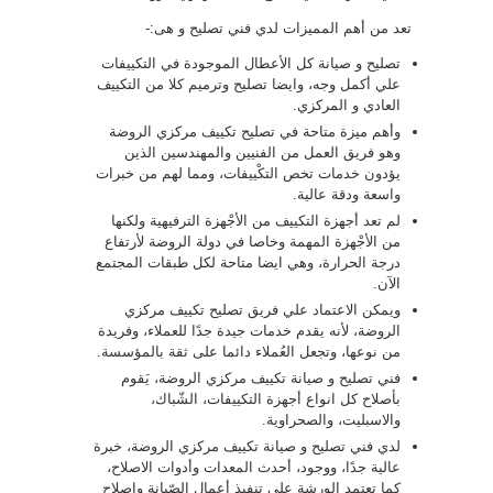
تعد من أهم المميزات لدي فني تصليح و هى:-
تصليح و صيانة كل الأعطال الموجودة في التكييفات
علي أكمل وجه، وايضا تصليح وترميم كلا من التكييف
العادي و المركزي.
وأهم ميزة متاحة في تصليح تكييف مركزي الروضة
وهو فريق العمل من الفنيين والمهندسين الذين
يؤدون خدمات تخص التكْييفات، ومما لهم من خبرات
واسعة ودقة عالية.
لم تعد أجهزة التكييف من الأجْهزة الترفيهية ولكنها
من الأجْهزة المهمة وخاصا في دولة الروضة لأرتفاع
درجة الحرارة، وهي ايضا متاحة لكل طبقات المجتمع
الآن.
ويمكن الاعتماد علي فريق تصليح تكييف مركزي
الروضة، لأنه يقدم خدمات جيدة جدًا للعملاء، وفريدة
من نوعها، وتجعل العُملاء دائما على ثقة بالمؤسسة.
فني تصليح و صيانة تكييف مركزي الروضة، يَقوم
بأصلاح كل انواع أجهزة التكييفات، الشّباك،
والاسبليت، والصحراوية.
لدي فني تصليح و صيانة تكييف مركزي الروضة، خبرة
عالية جدًا، ووجود، أحدث المعدات وأدوات الاصلاح،
كما تعتمد الورشة على تنفيذ أعمال الصّيانة وإصلاح