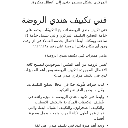
المركزي بشكل مستمر يؤدي إلي أعطال متكررة.
فني تكييف هندي الروضة
فني تكييف هندي الروضة لتصليح التكييفَات يعتمد علي
خدْمة التصليح التكييف المركزي والتي تشمل خدْمة ٢٤
ساعة، ويمكنك أيضا الاتصال بخدمة العُملاء في اي وقت
ومن أي مكان داخل الروضة على رقم ٦٦٢٦٦٢٨٧.
ماهي مميزات فني تكييف هندي الروضة؟
يُعتبر الروضة من أهم الفنّيين الموجودين لتصليح كافة
الأعطال الموجودة لتكييف الروضة، ومن أهم المميزات
لدي
فني تكييف مركزي هندي
هى:-
لديه خبرات طَويلة جدًا في مَجال تصليح التكييفَات،
وكل ما يخص الصّيانة والتركيب.
وايضا
فني تكييف هندي
الروضة، له ميزة رائعة في
تنْظيف التكييفَات المركزية والتكييف الاسبليت
والتكييف الصحراوي، والتكييف الشباك ايضا، والتي
تمنح عمر أطول لأداء الجهاز، وتجعله يعمل بصورة
أفضل.
وتعد أهم ميزة لدى فني تكييف هندي، هي ثقة