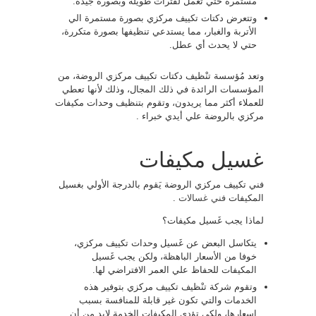
مستمرة حتي تعمل لفترات طويلة وبصورة جيدة.
وتتعرض دكتات تكييف مركزي بصورة مستمرة الي
الأتربة والغبار، مما يستدعي تنظيفها بصورة متكررة،
حتي لا يحدث أي عطل.
وتعد مُؤسسة تنْظيف دكتات تكييف مركزي الروضة، من
المؤسسات الرائدة في ذلك المجال، وذلك لأنها تعطي
للعملاء أكثر مما يريدون، وتقوم بتنظيف وحدات مكيفات
مركزي بالروضة علي أيدي خبراء .
غسيل مكيفات
فني تكييف مركزي الروضة يَقوم بالدرجة الأولي بغسيل
المكيفات
فني غسالات
.
لماذا يجب غَسيل مكيفات؟
يتكاسل البعض عن غَسيل وحدات تكييف مركزي،
خوفا من الأسعار الباهظة، ولكن يجب غَسيل
المكيفات للحفاظ علي العمر الافتراضي لها.
وتقوم شركة تنْظيف تكييف مركزي بتوفير هذه
الخدمات والتي تكون غير قابلة للمنافسة بسبب
اسعارها، ولكي تؤدي المكيفات الخدمة لابد من أن