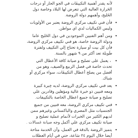
لأنه يقدر أهمية التكييفَات في الجو الحار أو درجات
الحَرارة العالية التي تتعرض لها البلاد وخاصة دول
الخَليج، وأهمهم دولة الروضة.
فأن فني تكييف مركزي الروضة يعتبر من الأولويات
وليس الكماليات لدي اي مواطن.
ومن أهم الفنيين الموجودين في دول الخَليج عاما
ودولة الروضة خاصة، هو فني تكييف مركزي الروضة،
فأن كل بيت أو سيارة تحتاج إلي التكييف ولفترة
طَويلة تعد أكثر من ٩ شهور بالسنة.
، يعمل على تصليح و صيانة كافة الأعطال التي
تحدث خاصة في فصل الربيع والصيف، وهو من
أفضل من يصلح أعطال التكييفَات، سواء مركزي أو
شباك.
يعد فني تكييف مركزي الروضة، لديه خِبرة كبيرة
ومعه فنيين ذو خبرة عالية ومؤهلين وقادرين علي
تصليح و صيانة جميع اعطال الخاصة بالتكييفات.
فني تكييف مركزي الروضة، معه فنيين من جميع
الجنسيات مثل المصري والباكستاني وغيرهم ممن
لديهم الكثير من الخبرات لأتمام عملية تصليح و
صيانة تكييف مركزي علي أكمل وجه
صيانة غسالات
.
يتميز الروضة بالدقة في العمل، وأن الخدمة متاحة
أيضا خلال اليوم ٢٤ سَاعة، حتي في أيام العطلات