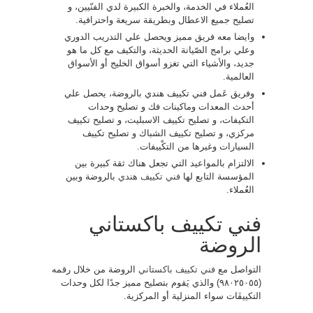
العُملاء في الخدمة، والخبرة الكبيرة لدي الفنّيين، و
تصليح جميع الاعطال وبطريقة سريعة واحترافية.
وايضا معه فريق مميز ويحصل علي التدريب الدوري
وعلي برامج الصّيانة الحديثة، والتكيف مع كل ما هو
جديد، والأشياء التي تغزو أسواق الخليج أو الأسواق
العالمية.
وفريق عَمل فني تكييف هندي بالروضة، يحصل علي
أحدث المعدات وماكينات فك و تصليح وحدات
التكيفات، و تصليح تكييف الاسبليت، و تصليح تكييف
مركزي، و تصليح تكييف الشباك و تصليح تكييف
السيارات وغيرها من التكْييفات.
الالتزام بالمواعيد التي تجعل هناك ثقة كبيرة بين
المؤسسة التابع لها
فني تكييف هندي
بالروضة وبين
العُملاء.
فني تكييف باكستاني
الروضة
التواصل مع
فني تكييف باكستاني
الروضة من خلال رقمه
(٩٨٠٢٥٠٥٥) والذي يَقوم بتصليح مميز جدًا لكل وحدات
التكييفَات سواء المنزلية أو المركزية.