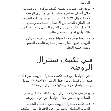
الروضة.
يؤدي فني صيانة و تصليح تكييف مركزي الروضة، من
خلال أعمال تصليح و صيانة تكييف مركزي الروضة
خدمة طوال ٢٤ سَاعة، حيث تتعرض وحدات التكييف
في المنْزل للعديد من الاعطال المختلفة، وبمجرد
الاتصال يصل فريق من الخبرة للمنزل و تصليح ما هو
تالف بأدق الادوات لافضل نتائج.
كما ايضا توفّر خدمة صيانة و تصليح تكييف مركزي
الروضة قطع الغيار باسعار ممتازة تناسب الجميع،
وبعيدا جشع التجار.
فني تكييف سنترال
الروضة
يمكن التواصل مع فني تكييف سنترال الروضة سواء كان
هندي أو باكستاني من خلال الرقم (٦٠٩٧٨٢٣٠). لماذا
يجب التواصل مع فني تكييف سنترال الروضة؟
يوفر فني تكييف سنترال الروضة الخدمة علي مدار
الساعة وذلك من خلال التواصل من دولة الروضة.
فني تكييف سنترال الروضة يَقوم باعمال الصّيانة
الدورية الشاملة، وذلك من أجل الحفاظ علي المكيف