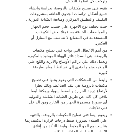
وتركيب كل انظمة التكييف.
يقوم فني تصليح مكيفات بالروضة، بدراسة وانشاء
جميع أشكال دراسات الجدوي الخاصّة بمشروعات
التكييف والتطبيق المركزي ومتابعة الصّيانة الدورية .
حيث يختلف نوع الأجهزة علي حسب حجم الجهاز
والمواصفات الخاصّة به، فمثلا بعض التكييفَات
المستخدمة في المصانع لا تتناسب مع المنازل أو
العكس.
من أهم الأعطال التي تواجه فني تصليح مكيفات
بالروضة، هي انسداد فلتر الهواء الموجود بالمكيف،
ويعمل ذلك علي تراكم الأوساخ والأتربة والثلج علي
المبخر، وهو ما يؤدي إلي تساقط المياه بطريقة
كبيرة.
وايضا من المشكلات التي يَقوم بحلها فني تصليح
مكيفات بالروضة هي تلف الضاغط، وذلك نظرا
لأرتفاع درجة الحرارة والضغط سويا، ويمكننا أيضا
تلافي كل ذلك عن طريق الصّيانة الشاملة والدولية
أي بصورة مستمرة للجهاز من الخارج ومن الداخل
فني ثلاجات
.
ويقوم ايضا فني تصليح المكيفات بالروضة، بالتنبيه
علي العملاء بضرورة ضبط درجات حَرارة التكييف بِما
يتناسب مع الجو المحيط، وايضا التأكد من إغلاق
الابواب والشبابيك الخاصّة بالمكان.