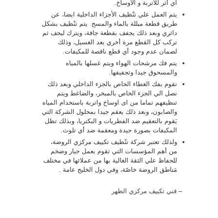
اي أثر للاتربة و الأوساخ.
يتم العمل علي تنْظيف الأجزاء الداخلية ايضا، عن
طريق قطعة مبللة بالماء والمسح يتم تنْظيف بشكل
دائري وبعد ذلك يجفف بقطعة جافة، ويترك ليجف ثم
تركب كل القطع مرة أخري بعد الغسيل، وذلك
لضمان عدم وجود أي قطع ناقصة للمكيفات.
يتم فك مرشحات الهواء ويتم غسلها بالمياه
والمسحوق جيدا وتجفيفها.
نقوم بفك الغطاء الخاص بالجزء الداخلي وبعد ذلك
نصل الي الجزء الخاص بالمبخر، والضاغط ويتم
تنظيفهم تماما من اى اوساخ واتربة باستخدام المياه
والصابون، وبعد ذلك يعقم جيدا بمحلول الشركة التي
يَقوم بالتعقيم ضد الفطريات و البكتريا، وبذلك تظل
المكيفات بصورة جيدة ومعقمة ضد أي تلوث.
ولذلك تعتبر شركة تنْظيف تكييف مركزي الروضة،
من أهم المؤسسات التي تقوم بعمل جبار وضخم
للحفاظ علي الثقة الغالية بها من عملائها في مختلف
مَناطق الروضة خاصّة، وفي دول الخليج عامة .
–
فني تكييف مركزي الظهر