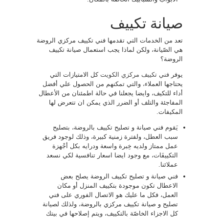
صيانة تكييف
تعد من الخدمات التي تقدمها فني تكييف مركزي الروضة
هي الصّيانة، ولكن لماذا يجب استعمال صيانة تكييف
الروضة؟
يوفر
فني تكييف مركزي الكويت
كل الامتيازات التي
يحتاجها العملاء، والتي تمكنهم من الحصول علي أفضل
أداء للتكيف، وايضا يجعلنا في حالة اطمئنان من الأعطال
المفاجئة والتلف أو الضرر الذي يمكن ان تتعرض لها
المكيفات.
يَقوم فني صيانة و تصليح تكييف بالروضة، بتصليح
سبب العطل، ولفترة زمنية كبيرة، وذلك لوجود فريق
عمل ممتاز ولديه خِبرة واسعة ودرايه بكل أجْهزة
التكييفَات، مع وجود ايضا اسعار تنافسية لكي نسعد
عملائنا.
فني صيانة و تصليح تكييف الروضة يصلح بعض
الاعطال تكون موجودة بتكييف المنزل أو مكان
العمل، فكل ما عليك هو الاتصال الفوري على فني
تصليح و صيانة تكييف مركزي بالروضة، ولذلك لصيانة
كل الاجزاء الخاصّة بالتكييف، ويتم إصلاحها في بيتك