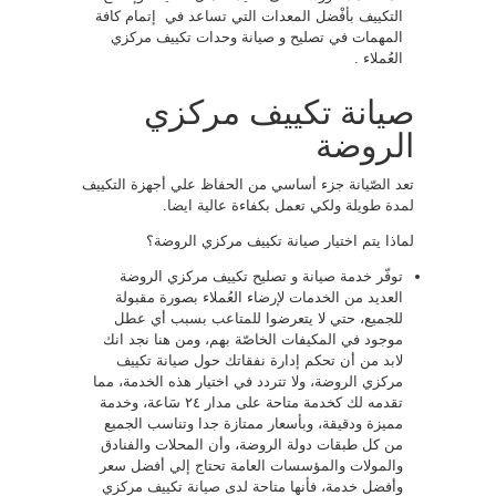
التكييف بأفْضل المعدات التي تساعد في إتمام كافة
المهمات في تصليح و صيانة وحدات تكييف مركزي
العُملاء .
صيانة تكييف مركزي
الروضة
تعد الصّيانة جزء أساسي من الحفاظ علي أجهزة التكييف
لمدة طويلة ولكي تعمل بكفاءة عالية ايضا.
لماذا يتم اختيار صيانة تكييف مركزي الروضة؟
توفّر خدمة صيانة و تصليح تكييف مركزي الروضة
العديد من الخدمات لإرضاء العُملاء بصورة مقبولة
للجميع، حتي لا يتعرضوا للمتاعب بسبب أي عطل
موجود في المكيفات الخاصّة بهم، ومن هنا نجد انك
لابد من أن تحكم إدارة نفقاتك حول صيانة تكييف
مركزي الروضة، ولا تتردد في اختيار هذه الخدمة، مما
تقدمه لك كخدمة متاحة على مدار ٢٤ سَاعة، وخدمة
مميزة ودقيقة، وبأسعار ممتازة جدا وتناسب الجميع
من كل طبقات دولة الروضة، وأن المحلات والفنادق
والمولات والمؤسسات العامة تحتاج إلي أفضل سعر
وأفضل خدمة، فأنها متاحة لدى صيانة تكييف مركزي