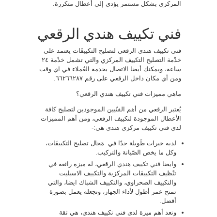
المركزي بشكل مستمر يؤدي إلي أعطال متكررة.
فني تكييف هندي الرقعي
فني تكييف هندي الرقعي لتصليح التكييفَات يعتمد علي
خدْمة التصليح التكييف المركزي والتي تشمل خدْمة ٢٤
ساعة، ويمكنك أيضا الاتصال بخدمة العُملاء في اي وقت
ومن أي مكان داخل الرقعي على رقم ٦٦٢٦٦٢٨٧.
ماهي مميزات فني تكييف هندي الرقعي؟
يُعتبر الرقعي من أهم الفنّيين الموجودين لتصليح كافة
الأعطال الموجودة لتكييف الرقعي، ومن أهم المميزات
لدي
فني تكييف مركزي هندي
هى:-
لديه خبرات طَويلة جدًا في مَجال تصليح التكييفَات،
وكل ما يخص الصّيانة والتركيب.
وايضا
فني تكييف هندي
الرقعي، له ميزة رائعة في
تنْظيف التكييفَات المركزية والتكييف الاسبليت
والتكييف الصحراوي، والتكييف الشباك ايضا، والتي
تمنح عمر أطول لأداء الجهاز، وتجعله يعمل بصورة
أفضل.
وتعد أهم ميزة لدى فني تكييف هندي، هي ثقة