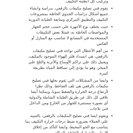
وتركيب كل انظمة التكييف.
يقوم فني تصليح مكيفات بالرقعي، بدراسة وانشاء
جميع أشكال دراسات الجدوي الخاصّة بمشروعات
التكييف والتطبيق المركزي ومتابعة الصّيانة الدورية .
حيث يختلف نوع الأجهزة علي حسب حجم الجهاز
والمواصفات الخاصّة به، فمثلا بعض التكييفَات
المستخدمة في المصانع لا تتناسب مع المنازل أو
العكس.
من أهم الأعطال التي تواجه فني تصليح مكيفات
بالرقعي، هي انسداد فلتر الهواء الموجود بالمكيف،
ويعمل ذلك علي تراكم الأوساخ والأتربة والثلج علي
المبخر، وهو ما يؤدي إلي تساقط المياه بطريقة
كبيرة.
وايضا من المشكلات التي يَقوم بحلها فني تصليح
مكيفات بالرقعي هي تلف الضاغط، وذلك نظرا
لأرتفاع درجة الحرارة والضغط سويا، ويمكننا أيضا
تلافي كل ذلك عن طريق الصّيانة الشاملة والدولية
أي بصورة مستمرة للجهاز من الخارج ومن الداخل
فني ثلاجات
.
ويقوم ايضا فني تصليح المكيفات بالرقعي، بالتنبيه
علي العملاء بضرورة ضبط درجات حَرارة التكييف بِما
يتناسب مع الجو المحيط، وايضا التأكد من إغلاق
الابواب والشبابيك الخاصّة بالمكان.