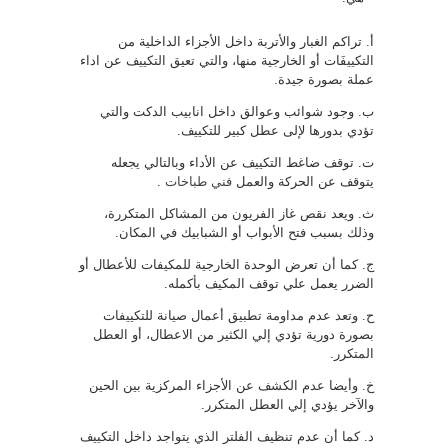
أ‌. تراكم الغبار والأتربة داخل الأجزاء الداخلية من
التكييفَات أو الخارجية منها، والتي تعيق التكييف عن اداء
عملة بصورة جيدة.
ب‌. وجود شوائب وعوالق داخل انابيب الدكت والتي
تؤدي بدورها لإلى عطل كبير للتكييف.
ت‌. توقف ضاغط التكييف عن الأداء وبالتالي يجعله
يتوقف عن الحركة والعمل
فني طباخات
.
ث‌. ويعد نقص غاز الفريون من المشاكل المتكررة،
وذلك بسبب فتح الأبواب أو الشبابيك في المكان.
ج‌. كما أن تعرض الوحدة الخارجية للمكيفات للأعطال أو
الضرر يعمل علي توقف المكيف بأكمله.
ح‌. وتعد عدم مداومة تطبيق أعمال صيانة للتكييفات
بصورة دورية تؤدي إلي الكثير من الاعطال، أو العطل
المتكرر.
خ‌. وأيضا عدم الكشف عن الأجزاء المركزية بين الحين
والآخر يؤدي إلي العطل المتكرر.
د‌. كما أن عدم تنظيف الفلتر الذي يتواجد داخل التكييف