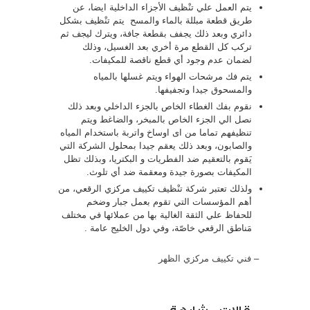
يتم العمل علي تنْظيف الأجزاء الداخلية ايضا، عن
طريق قطعة مبللة بالماء والمسح يتم تنْظيف بشكل
دائري وبعد ذلك يجفف بقطعة جافة، ويترك ليجف ثم
تركب كل القطع مرة أخري بعد الغسيل، وذلك
لضمان عدم وجود أي قطع ناقصة للمكيفات.
يتم فك مرشحات الهواء ويتم غسلها بالمياه
والمسحوق جيدا وتجفيفها.
نقوم بفك الغطاء الخاص بالجزء الداخلي وبعد ذلك
نصل الي الجزء الخاص بالمبخر، والضاغط ويتم
تنظيفهم تماما من اى اوساخ واتربة باستخدام المياه
والصابون، وبعد ذلك يعقم جيدا بمحلول الشركة التي
يَقوم بالتعقيم ضد الفطريات و البكتريا، وبذلك تظل
المكيفات بصورة جيدة ومعقمة ضد أي تلوث.
ولذلك تعتبر شركة تنْظيف تكييف مركزي الرقعي، من
أهم المؤسسات التي تقوم بعمل جبار وضخم
للحفاظ علي الثقة الغالية بها من عملائها في مختلف
مَناطق الرقعي خاصّة، وفي دول الخليج عامة .
–
فني تكييف مركزي الظهر