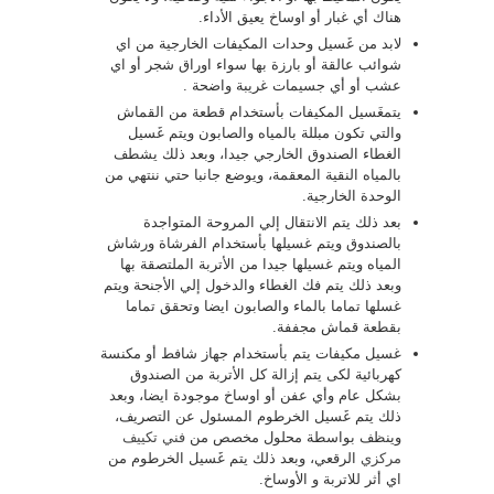
هناك أي غبار أو اوساخ يعيق الأداء.
لابد من غَسيل وحدات المكيفات الخارجية من اي
شوائب عالقة أو بارزة بها سواء اوراق شجر أو اي
عشب أو أي جسيمات غريبة واضحة .
يتمغَسيل المكيفات بأستخدام قطعة من القماش
والتي تكون مبللة بالمياه والصابون ويتم غَسيل
الغطاء الصندوق الخارجي جيدا، وبعد ذلك يشطف
بالمياه النقية المعقمة، ويوضع جانبا حتي ننتهي من
الوحدة الخارجية.
بعد ذلك يتم الانتقال إلي المروحة المتواجدة
بالصندوق ويتم غسيلها بأستخدام الفرشاة ورشاش
المياه ويتم غسيلها جيدا من الأتربة الملتصقة بها
وبعد ذلك يتم فك الغطاء والدخول إلي الأجنحة ويتم
غسلها تماما بالماء والصابون ايضا وتحقق تماما
بقطعة قماش مجففة.
غسيل مكيفات يتم بأستخدام جهاز شافط أو مكنسة
كهربائية لكى يتم إزالة كل الأتربة من الصندوق
بشكل عام وأي عفن أو اوساخ موجودة ايضا، وبعد
ذلك يتم غَسيل الخرطوم المسئول عن التصريف،
وينظف بواسطة محلول مخصص من
فني تكييف
مركزي
الرقعي، وبعد ذلك يتم غَسيل الخرطوم من
اي أثر للاتربة و الأوساخ.