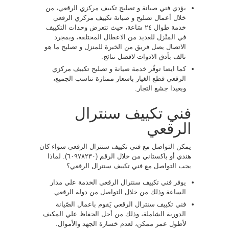
يؤدي فني صيانة و تصليح تكييف مركزي الرقعي، من
خلال أعمال تصليح و صيانة تكييف مركزي الرقعي
خدمة طوال ٢٤ سَاعة، حيث تتعرض وحدات التكييف
في المنْزل للعديد من الاعطال المختلفة، وبمجرد
الاتصال يصل فريق من الخبرة للمنزل و تصليح ما هو
تالف بأدق الادوات لافضل نتائج.
كما ايضا توفّر خدمة صيانة و تصليح تكييف مركزي
الرقعي قطع الغيار باسعار ممتازة تناسب الجميع،
وبعيدا جشع التجار.
فني تكييف سنترال
الرقعي
يمكن التواصل مع فني تكييف سنترال الرقعي سواء كان
هندي أو باكستاني من خلال الرقم (٦٠٩٧٨٢٣٠). لماذا
يجب التواصل مع فني تكييف سنترال الرقعي؟
يوفر فني تكييف سنترال الرقعي الخدمة علي مدار
الساعة وذلك من خلال التواصل من دولة الرقعي.
فني تكييف سنترال الرقعي يَقوم باعمال الصّيانة
الدورية الشاملة، وذلك من أجل الحفاظ علي المكيف
لأطول عمر ممكن، لعدم خسارة الجهد والأموال.