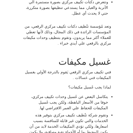
وتتعرض دكتات تكييف مركزي بصورة مستمرة الي
الأتربة والغبار، مما يستدعي تنظيفها بصورة متكررة،
حتي لا يحدث أي عطل.
وتعد مُؤسسة تنْظيف دكتات تكييف مركزي الرقعي، من
المؤسسات الرائدة في ذلك المجال، وذلك لأنها تعطي
للعملاء أكثر مما يريدون، وتقوم بتنظيف وحدات مكيفات
مركزي بالرقعي علي أيدي خبراء .
غسيل مكيفات
فني تكييف مركزي الرقعي يَقوم بالدرجة الأولي بغسيل
المكيفات
فني غسالات
.
لماذا يجب غَسيل مكيفات؟
يتكاسل البعض عن غَسيل وحدات تكييف مركزي،
خوفا من الأسعار الباهظة، ولكن يجب غَسيل
المكيفات للحفاظ علي العمر الافتراضي لها.
وتقوم شركة تنْظيف تكييف مركزي بتوفير هذه
الخدمات والتي تكون غير قابلة للمنافسة بسبب
اسعارها، ولكي تؤدي المكيفات الخدمة لابد من أن
يكون المحيط بها أو الأجواء نقية وصافية، ولا يكون