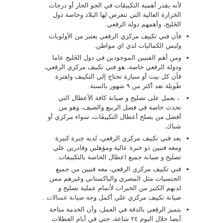
لأنه يقدر أهمية التكييفَات في الجو الحار أو درجات
الحَرارة العالية التي تتعرض لها البلاد وخاصة دول
الخَليج، وأهمهم دولة الرقعي.
فأن فني تكييف مركزي الرقعي يعتبر من الأولويات
وليس الكماليات لدي اي مواطن.
ومن أهم الفنيين الموجودين في دول الخَليج عاما
ودولة الرقعي خاصة، هو فني تكييف مركزي الرقعي،
فأن كل بيت أو سيارة تحتاج إلي التكييف ولفترة
طَويلة تعد أكثر من ٩ شهور بالسنة.
، يعمل على تصليح و صيانة كافة الأعطال التي
تحدث خاصة في فصل الربيع والصيف، وهو من
أفضل من يصلح أعطال التكييفَات، سواء مركزي أو
شباك.
يعد فني تكييف مركزي الرقعي، لديه خِبرة كبيرة
ومعه فنيين ذو خبرة عالية ومؤهلين وقادرين علي
تصليح و صيانة جميع اعطال الخاصة بالتكييفات.
فني تكييف مركزي الرقعي، معه فنيين من جميع
الجنسيات مثل المصري والباكستاني وغيرهم ممن
لديهم الكثير من الخبرات لأتمام عملية تصليح و
صيانة تكييف مركزي علي أكمل وجه
صيانة غسالات
.
يتميز الرقعي بالدقة في العمل، وأن الخدمة متاحة
أيضا خلال اليوم ٢٤ سَاعة، حتي في أيام العطلات