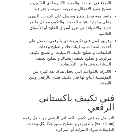
العُملاء في الخدمة، والخبرة الكبيرة لدي الفنّيين، و
تصليح جميع الاعطال وبطريقة سريعة واحترافية.
وايضا معه فريق مميز ويحصل علي التدريب الدوري
وعلي برامج الصّيانة الحديثة، والتكيف مع كل ما هو
جديد، والأشياء التي تغزو أسواق الخليج أو الأسواق
العالمية.
وفريق عَمل فني تكييف هندي بالرقعي، يحصل علي
أحدث المعدات وماكينات فك و تصليح وحدات
التكيفات، و تصليح تكييف الاسبليت، و تصليح تكييف
مركزي، و تصليح تكييف الشباك و تصليح تكييف
السيارات وغيرها من التكْييفات.
الالتزام بالمواعيد التي تجعل هناك ثقة كبيرة بين
المؤسسة التابع لها
فني تكييف هندي
بالرقعي وبين
العُملاء.
فني تكييف باكستاني
الرقعي
التواصل مع
فني تكييف باكستاني
الرقعي من خلال رقمه
(٩٨٠٢٥٠٥٥) والذي يَقوم بتصليح مميز جدًا لكل وحدات
التكييفَات سواء المنزلية أو المركزية.