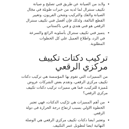
ولابد من الصيانة عن طريق فني تصليح و صيانة
تكييف سنترال لما لديه من خبرات طويلة في مجَال
الصيانة والفك والتركيب وشحن الفريون، وتغيير
القطع التالفة، ولذلك فإن أفضل فني تكييف سنترال
الرقعي هو فني هندي و فني باكستاني.
يتميز فني تكييف سنترال بأسلوبه الرائع والسرعة
في الرد، واطلاع العميل علي كل الخطوات
المطلوبة.
تركيب دكتات تكييف
مركزي الرقعي
من المميزات التي تقوم بها المؤسسة هي تركيب دكتات
تكييف مركزي الرقعي، وتقدم بعض الشركات عروض
مُميزة للتركيب، فما هي مميزات تركيب دكتات تكييف
مركزي الرقعي؟
من أهم المميزات هي ترْكيب الدكتات، فهي تعتبر
الخطوة الاولي بسبب ارتفاع درجة الحرارة فى دولة
الرقعي.
وتعتبر ايضا دكتات تكييف مركزي الرقعي هي الوصلة
النهائية ايضا لتطويل عمر التكييف.