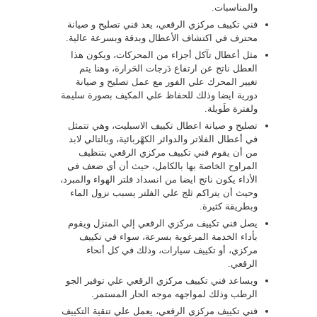
والمناسبات.
فني تكييف مركزي الرقعي، يعد فني تصليح و صيانة
محترف في اكتشاف الأعطال وبدقة وبسرعة عالية.
مثل أعطال تآكل أجزاء من المحركات، ويكون هذا
العطل ناتج عن ارتفاع دَرجات الحَرارة، وهنا يتم
تغيير المحرك علي الفور مع عمل تصليح و صيانة
دورية ايضا وذلك للحفاظ علي المكيف بصورة سليمة
ولفترة طَويلة.
تصليح و صيانة اعطال تكييف الاسبليت، وهي تتمثل
في أعطال الفلاتر والدوائر الكهْربائية، وبالتالي لابد
من أن يقوم فني تكييف مركزي الرقعي بتنظيف
المراوح الخاصة بها بالكامل، حيث أن أي ضعف في
الأداء يكون ناتج ايضا من انسداد فلتر الهواء والمبرد،
وحيث أن يتراكم ثلج علي الفلتر يسبب نزول الماء
وبطريقة كثيرة.
يصل فني تكييف مركزي الرقعي إلي المنزل ويقوم
بأداء الخدمة المرغوبة بسرعة، سواء في تكييف
مركزي، أو تكييف سيارات، وذلك في كل أنحاء
الرقعي.
ويساعد فني تكييف مركزي الرقعي علي توفير الجو
الرطب وذلك لمواجهه موجه الحار المستمر.
فني تكييف مركزي الرقعي، يعمل علي تنقية التكييف