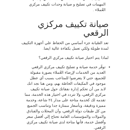
المهمات في تصليح و صيانة وحدات تكييف مركزي
العُملاء .
صيانة تكييف مركزي
الرقعي
تعد الصّيانة جزء أساسي من الحفاظ علي أجهزة التكييف
لمدة طويلة ولكي تعمل بكفاءة عالية ايضا.
لماذا يتم اختيار صيانة تكييف مركزي الرقعي؟
توفّر خدمة صيانة و تصليح تكييف مركزي الرقعي
العديد من الخدمات لإرضاء العُملاء بصورة مقبولة
للجميع، حتي لا يتعرضوا للمتاعب بسبب أي عطل
موجود في المكيفات الخاصّة بهم، ومن هنا نجد انك
لابد من أن تحكم إدارة نفقاتك حول صيانة تكييف
مركزي الرقعي، ولا تتردد في اختيار هذه الخدمة، مما
تقدمه لك كخدمة متاحة على مدار ٢٤ سَاعة، وخدمة
مميزة ودقيقة، وبأسعار ممتازة جدا وتناسب الجميع
من كل طبقات دولة الرقعي، وأن المحلات والفنادق
والمولات والمؤسسات العامة تحتاج إلي أفضل سعر
وأفضل خدمة، فأنها متاحة لدى صيانة تكييف مركزي
الرقعي.