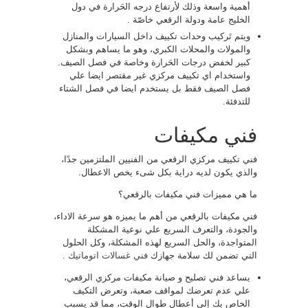
أهمية واسعة وذلك لأرتفاع درجه الحَرارة في دول
الخليج عامة ودولة الرقعي خاصّة .
ويتم تَركيب وحدات تكييف داخل السيارات والمنازل
والمولات والمحلات الكبري، وهو ما يساهم وبشكل
كبير لخفض درجات الحَرارة وخاصة في فصل الصيف.
واستخدام اي تكييف مركزي غير مقتصر ايضا علي
فصل الصيف فقط بل يستخدم ايضا في فصل الشتاء
للتدفئة.
فني مكيفات
فني تكييف مركزي الرقعي من الفنيين الملتزمين جدًا،
والذي يكون لديه دراية بكل شىء يخص الاعطال.
ما هي مميزات فني مكيفات بالرقعي؟
فني مكيفات بالرقعي من أهم ما يميزه هو سرعة الاداء،
والجودة، والتعرف السريع علي نوعية المشكلة
المتواجدة، والحل السريع لهذه المشكلة، وكل الحلول
التي تضمن لك سلامة جهازك
فني غسالات اتوماتيك
.
يساعد فني تصليح و صيانة مكيفات مركزي الرقعي،
علي عدم تعرضك لمواقف صعبة، وتعرض التكيف
الخاص بك إلي أعطال طوال الوقت، مما قد يسبب