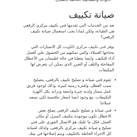
صيانة تكييف
تعد من الخدمات التي تقدمها فني تكييف مركزي الرقعي
هي الصّيانة، ولكن لماذا يجب استعمال صيانة تكييف
الرقعي؟
يوفر
فني تكييف مركزي الكويت
كل الامتيازات التي
يحتاجها العملاء، والتي تمكنهم من الحصول علي أفضل
أداء للتكيف، وايضا يجعلنا في حالة اطمئنان من الأعطال
المفاجئة والتلف أو الضرر الذي يمكن ان تتعرض لها
المكيفات.
يَقوم فني صيانة و تصليح تكييف بالرقعي، بتصليح
سبب العطل، ولفترة زمنية كبيرة، وذلك لوجود فريق
عمل ممتاز ولديه خِبرة واسعة ودرايه بكل أجْهزة
التكييفَات، مع وجود ايضا اسعار تنافسية لكي نسعد
عملائنا.
فني صيانة و تصليح تكييف الرقعي يصلح بعض
الاعطال تكون موجودة بتكييف المنزل أو مكان
العمل، فكل ما عليك هو الاتصال الفوري على فني
تصليح و صيانة تكييف مركزي بالرقعي، ولذلك لصيانة
كل الاجزاء الخاصّة بالتكييف، ويتم إصلاحها في بيتك