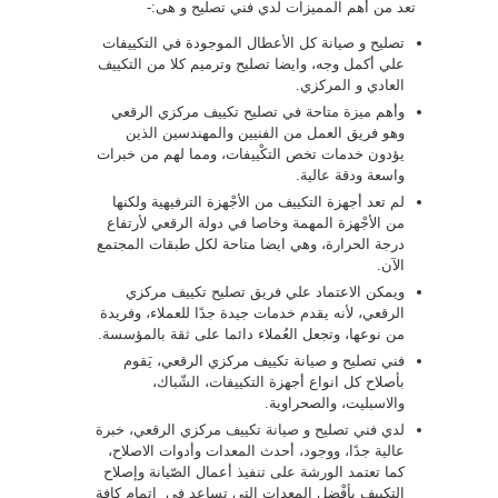
تعد من أهم المميزات لدي فني تصليح و هى:-
تصليح و صيانة كل الأعطال الموجودة في التكييفات
علي أكمل وجه، وايضا تصليح وترميم كلا من التكييف
العادي و المركزي.
وأهم ميزة متاحة في تصليح تكييف مركزي الرقعي
وهو فريق العمل من الفنيين والمهندسين الذين
يؤدون خدمات تخص التكْييفات، ومما لهم من خبرات
واسعة ودقة عالية.
لم تعد أجهزة التكييف من الأجْهزة الترفيهية ولكنها
من الأجْهزة المهمة وخاصا في دولة الرقعي لأرتفاع
درجة الحرارة، وهي ايضا متاحة لكل طبقات المجتمع
الآن.
ويمكن الاعتماد علي فريق تصليح تكييف مركزي
الرقعي، لأنه يقدم خدمات جيدة جدًا للعملاء، وفريدة
من نوعها، وتجعل العُملاء دائما على ثقة بالمؤسسة.
فني تصليح و صيانة تكييف مركزي الرقعي، يَقوم
بأصلاح كل انواع أجهزة التكييفات، الشّباك،
والاسبليت، والصحراوية.
لدي فني تصليح و صيانة تكييف مركزي الرقعي، خبرة
عالية جدًا، ووجود، أحدث المعدات وأدوات الاصلاح،
كما تعتمد الورشة على تنفيذ أعمال الصّيانة وإصلاح
التكييف بأفْضل المعدات التي تساعد في إتمام كافة