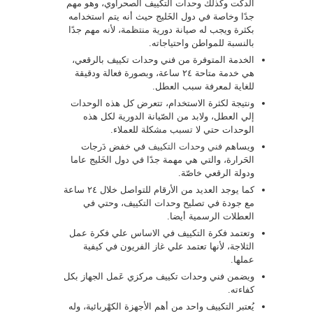
الدكت وكذلك وحدات التكييف الصحراوي، وهو مهم
جدًا وخاصة في دول الخَليج حيث أنه يتم استخدامه
بكثرة ويجب له صيانة دورية منتظمة، لأنه مهم جدًا
بالنسبة للمواطن واحتياجاته.
الخدمة المتوفرة من فني وحدات تكييف بالرقعي،
هي خدمة متاحة ٢٤ ساعة، وبصورة فعالة ودقيقة
للغاية لمعرفة سبب العطل.
ونتيجة لكثرة الاستخدام، تتعرض كل هذه الوحدات
إلي العطل، ولابد من الصّيانة الدورية لكل هذه
الوحدات حتي لا تسبب مشكلة للعملاء.
ويساهم
فني وحدات التكييف
في خفض دَرجات
الحَرارة، والتي هي مهمة جدًا في دول الخَليج عاما
ودولة الرقعي خاصّة.
كما يوجد العديد من الأرقام للتواصل خلال ٢٤ ساعة
مع جودة في تصليح وحدات التكييف، وحتي في
العطلات الرسمية أيضا.
وتعتمد فكرة التكييف في الاساس علي فكرة عمل
الثلاجة، لأنها تعتمد علي غاز الفريون في كيفية
عملها.
ويضمن فني وحدات تكييف مركزي عَمل الجهاز بكل
كفاءته.
يُعتبر التكييف واحد من أهم الأجهزة الكهْربائية، وله