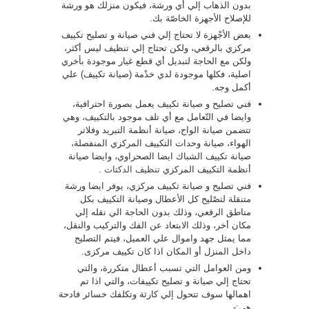
بدون الذهاب إلي أي ورشة، فيكون منزلك هو ورشة
للإصلاح الأجهزة الخاصّة بك.
بعض الأجْهزة لا تحتاج إلي فني صيانة و تصليح تكييف
مركزي بالرقعي، ولكن تحتاج إلي تنظيف ليس أكثر،
ولكن مع الحاجة لتبديل أي قطع غيار موجودة بأخري
اصلية، فكلها موجودة لدي خدْمة (صيانة تكييف) علي
أكمل وجه.
فني تصليح و صيانة تكييف يعمل بصورة احترافية،
وايضا في التّعامل مع أي تلف موجود بالتكييف، وهي
تتضمن صيانة الواح، صيانة أنظمة التبريد وفلاتر
الهواء، صيانة وحدات التكييف المركزي المنفصلة،
صيانة تكييف الشباك ايضا الصحراوي، وايضا صيانة
أنظمة التكييف المركزي
تنظيف الدكتات
.
فني تصليح و صيانة تكييف مركزي، يوفر ايضا ورشة
متنقلة لتصْليح كل الأعطال وصيانة التكييف بكل
مناطق الرقعي، وذلك بدون الحاجة الي نقله إلي
مكان أخر، وذلك الابتعاد عن الفك والتركيب والنقل،
مما يمثل جهد واموال علي العميل، فيتم التصليح
داخل المنزل أو المكان اذا كان تكييف مركزى.
ومن العوامل التي تسبب أعطال متكررة، والتي
تحتاج إلي صيانة و تصليح تكييفات، والتي اذا تم
اهمالها سوف تتحول إلي كارثة وتكلفك خسائر فادحة
هي:-