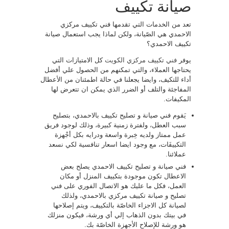
صيانة تكييف
تعد من الخدمات التي تقدمها فني تكييف مركزي
الاحمدي هي الصّيانة، ولكن لماذا يجب استعمال صيانة
تكييف الاحمدي؟
يوفر
فني تكييف مركزي الكويت
كل الامتيازات التي
يحتاجها العملاء، والتي تمكنهم من الحصول علي أفضل
أداء للتكيف، وايضا يجعلنا في حالة اطمئنان من الأعطال
المفاجئة والتلف أو الضرر الذي يمكن ان تتعرض لها
المكيفات.
يَقوم فني صيانة و تصليح تكييف بالاحمدي، بتصليح
سبب العطل، ولفترة زمنية كبيرة، وذلك لوجود فريق
عمل ممتاز ولديه خِبرة واسعة ودرايه بكل أجْهزة
التكييفَات، مع وجود ايضا اسعار تنافسية لكي نسعد
عملائنا.
فني صيانة و تصليح تكييف الاحمدي يصلح بعض
الاعطال تكون موجودة بتكييف المنزل أو مكان
العمل، فكل ما عليك هو الاتصال الفوري على فني
تصليح و صيانة تكييف مركزي بالاحمدي، ولذلك
لصيانة كل الاجزاء الخاصّة بالتكييف، ويتم إصلاحها
في بيتك بدون الذهاب إلي أي ورشة، فيكون منزلك
هو ورشة للإصلاح الأجهزة الخاصّة بك.