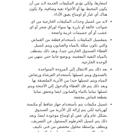
اسعارها، ولكي تؤدي المكيفات الخدمة لابد من أن
يكون المحيط بها أو الأجواء نقية وصافية، ولا يكون
هناك أي غبار أو اوساخ يعيق الأداء.
لابد من غَسيل وحدات المكيفات الخارجية من اي
شوائب عالقة أو بارزة بها سواء اوراق شجر أو اي
عشب أو أي جسيمات غريبة واضحة .
يتمغَسيل المكيفات بأستخدام قطعة من القماش
والتي تكون مبللة بالمياه والصابون ويتم غَسيل
الغطاء الصندوق الخارجي جيدا، وبعد ذلك يشطف
بالمياه النقية المعقمة، ويوضع جانبا حتي ننتهي من
الوحدة الخارجية.
بعد ذلك يتم الانتقال إلي المروحة المتواجدة
بالصندوق ويتم غسيلها بأستخدام الفرشاة ورشاش
المياه ويتم غسيلها جيدا من الأتربة الملتصقة بها
وبعد ذلك يتم فك الغطاء والدخول إلي الأجنحة ويتم
غسلها تماما بالماء والصابون ايضا وتحقق تماما
بقطعة قماش مجففة.
غسيل مكيفات يتم بأستخدام جهاز شافط أو مكنسة
كهربائية لكى يتم إزالة كل الأتربة من الصندوق
بشكل عام وأي عفن أو اوساخ موجودة ايضا، وبعد
ذلك يتم غَسيل الخرطوم المسئول عن التصريف،
وينظف بواسطة محلول مخصص من
فني تكييف