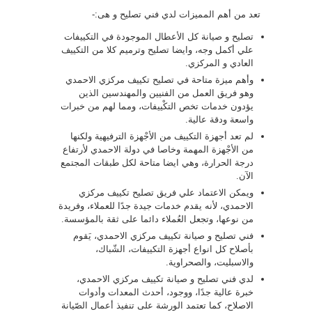
تعد من أهم المميزات لدي فني تصليح و هى:-
تصليح و صيانة كل الأعطال الموجودة في التكييفات
علي أكمل وجه، وايضا تصليح وترميم كلا من التكييف
العادي و المركزي.
وأهم ميزة متاحة في تصليح تكييف مركزي الاحمدي
وهو فريق العمل من الفنيين والمهندسين الذين
يؤدون خدمات تخص التكْييفات، ومما لهم من خبرات
واسعة ودقة عالية.
لم تعد أجهزة التكييف من الأجْهزة الترفيهية ولكنها
من الأجْهزة المهمة وخاصا في دولة الاحمدي لأرتفاع
درجة الحرارة، وهي ايضا متاحة لكل طبقات المجتمع
الآن.
ويمكن الاعتماد علي فريق تصليح تكييف مركزي
الاحمدي، لأنه يقدم خدمات جيدة جدًا للعملاء، وفريدة
من نوعها، وتجعل العُملاء دائما على ثقة بالمؤسسة.
فني تصليح و صيانة تكييف مركزي الاحمدي، يَقوم
بأصلاح كل انواع أجهزة التكييفات، الشّباك،
والاسبليت، والصحراوية.
لدي فني تصليح و صيانة تكييف مركزي الاحمدي،
خبرة عالية جدًا، ووجود، أحدث المعدات وأدوات
الاصلاح، كما تعتمد الورشة على تنفيذ أعمال الصّيانة