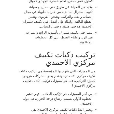
لأطول عمر ممكن، لعدم خسارة الجهد والأموال.
ولابد من الصيانة عن طريق فني تصليح و صيانة
تكييف سنترال لما لديه من خبرات طويلة في مجَال
الصيانة والفك والتركيب وشحن الفريون، وتغيير
القطع التالفة، ولذلك فإن أفضل فني تكييف سنترال
الاحمدي هو فني هندي و فني باكستاني.
يتميز فني تكييف سنترال بأسلوبه الرائع والسرعة
في الرد، واطلاع العميل علي كل الخطوات
المطلوبة.
تركيب دكتات تكييف
مركزي الاحمدي
من المميزات التي تقوم بها المؤسسة هي تركيب دكتات
تكييف مركزي الاحمدي، وتقدم بعض الشركات عروض
مُميزة للتركيب، فما هي مميزات تركيب دكتات تكييف
مركزي الاحمدي؟
من أهم المميزات هي ترْكيب الدكتات، فهي تعتبر
الخطوة الاولي بسبب ارتفاع درجة الحرارة فى دولة
الاحمدي.
وتعتبر ايضا دكتات تكييف مركزي الاحمدي هي