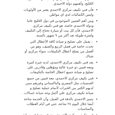
الخَليج، وأهمهم دولة الاحمدي.
فأن فني تكييف مركزي الاحمدي يعتبر من الأولويات
وليس الكماليات لدي اي مواطن.
ومن أهم الفنيين الموجودين في دول الخَليج عاما
ودولة الاحمدي خاصة، هو فني تكييف مركزي
الاحمدي، فأن كل بيت أو سيارة تحتاج إلي التكييف
ولفترة طَويلة تعد أكثر من ٩ شهور بالسنة.
، يعمل على تصليح و صيانة كافة الأعطال التي
تحدث خاصة في فصل الربيع والصيف، وهو من
أفضل من يصلح أعطال التكييفَات، سواء مركزي أو
شباك.
يعد فني تكييف مركزي الاحمدي، لديه خِبرة كبيرة
ومعه فنيين ذو خبرة عالية ومؤهلين وقادرين علي
تصليح و صيانة جميع اعطال الخاصة بالتكييفات.
فني تكييف مركزي الاحمدي، معه فنيين من جميع
الجنسيات مثل المصري والباكستاني وغيرهم ممن
لديهم الكثير من الخبرات لأتمام عملية تصليح و
صيانة تكييف مركزي علي أكمل وجه
صيانة غسالات
.
يتميز الاحمدي بالدقة في العمل، وأن الخدمة متاحة
أيضا خلال اليوم ٢٤ سَاعة، حتي في أيام العطلات
والمناسبات.
فني تكييف مركزي الاحمدي، يعد فني تصليح و صيانة