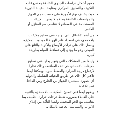
جميع أشكال دراسات الجدوي الخاصّة بمشروعات
التكييف والتطبيق المركزي ومتابعة الصّيانة الدورية .
حيث يختلف نوع الأجهزة علي حسب حجم الجهاز
والمواصفات الخاصّة به، فمثلا بعض التكييفَات
المستخدمة في المصانع لا تتناسب مع المنازل أو
العكس.
من أهم الأعطال التي تواجه فني تصليح مكيفات
بالاحمدي، هي انسداد فلتر الهواء الموجود بالمكيف،
ويعمل ذلك علي تراكم الأوساخ والأتربة والثلج علي
المبخر، وهو ما يؤدي إلي تساقط المياه بطريقة
كبيرة.
وايضا من المشكلات التي يَقوم بحلها فني تصليح
مكيفات بالاحمدي هي تلف الضاغط، وذلك نظرا
لأرتفاع درجة الحرارة والضغط سويا، ويمكننا أيضا
تلافي كل ذلك عن طريق الصّيانة الشاملة والدولية
أي بصورة مستمرة للجهاز من الخارج ومن الداخل
فني ثلاجات
.
ويقوم ايضا فني تصليح المكيفات بالاحمدي، بالتنبيه
علي العملاء بضرورة ضبط درجات حَرارة التكييف بِما
يتناسب مع الجو المحيط، وايضا التأكد من إغلاق
الابواب والشبابيك الخاصّة بالمكان.