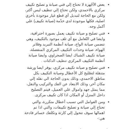
بعض الأجْهزة لا تحتاج إلي فني صيانة و تصليح تكييف
مركزي بالاحمدي، ولكن تحتاج إلي تنظيف ليس أكثر،
ولكن مع الحاجة لتبديل أي قطع غيار موجودة بأخري
اصلية، فكلها موجودة لدي خدْمة (صيانة تكييف) علي
أكمل وجه.
فني تصليح و صيانة تكييف يعمل بصورة احترافية،
وايضا في التّعامل مع أي تلف موجود بالتكييف، وهي
تتضمن صيانة الواح، صيانة أنظمة التبريد وفلاتر
الهواء، صيانة وحدات التكييف المركزي المنفصلة،
صيانة تكييف الشباك ايضا الصحراوي، وايضا صيانة
أنظمة التكييف المركزي
تنظيف الدكتات
.
فني تصليح و صيانة تكييف مركزي، يوفر ايضا ورشة
متنقلة لتصْليح كل الأعطال وصيانة التكييف بكل
مناطق الاحمدي، وذلك بدون الحاجة الي نقله إلي
مكان أخر، وذلك الابتعاد عن الفك والتركيب والنقل،
مما يمثل جهد واموال علي العميل، فيتم التصليح
داخل المنزل أو المكان اذا كان تكييف مركزى.
ومن العوامل التي تسبب أعطال متكررة، والتي
تحتاج إلي صيانة و تصليح تكييفات، والتي اذا تم
اهمالها سوف تتحول إلي كارثة وتكلفك خسائر فادحة
هي:-