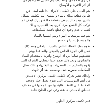
مركزي
الاحمدي، وبعد ذلك يتم غَسيل الخرطوم من
اي أثر للاتربة و الأوساخ.
يتم العمل علي تنْظيف الأجزاء الداخلية ايضا، عن
طريق قطعة مبللة بالماء والمسح يتم تنْظيف بشكل
دائري وبعد ذلك يجفف بقطعة جافة، ويترك ليجف ثم
تركب كل القطع مرة أخري بعد الغسيل، وذلك
لضمان عدم وجود أي قطع ناقصة للمكيفات.
يتم فك مرشحات الهواء ويتم غسلها بالمياه
والمسحوق جيدا وتجفيفها.
نقوم بفك الغطاء الخاص بالجزء الداخلي وبعد ذلك
نصل الي الجزء الخاص بالمبخر، والضاغط ويتم
تنظيفهم تماما من اى اوساخ واتربة باستخدام المياه
والصابون، وبعد ذلك يعقم جيدا بمحلول الشركة التي
يَقوم بالتعقيم ضد الفطريات و البكتريا، وبذلك تظل
المكيفات بصورة جيدة ومعقمة ضد أي تلوث.
ولذلك تعتبر شركة تنْظيف تكييف مركزي الاحمدي،
من أهم المؤسسات التي تقوم بعمل جبار وضخم
للحفاظ علي الثقة الغالية بها من عملائها في مختلف
مَناطق الاحمدي خاصّة، وفي دول الخليج عامة .
–
فني تكييف مركزي الظهر