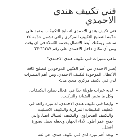
فني تكييف هندي
الاحمدي
فني تكييف هندي الاحمدي لتصليح التكييفَات يعتمد علي
خدْمة التصليح التكييف المركزي والتي تشمل خدْمة ٢٤
ساعة، ويمكنك أيضا الاتصال بخدمة العُملاء في اي وقت
ومن أي مكان داخل الاحمدي على رقم ٦٦٢٦٦٢٨٧.
ماهي مميزات فني تكييف هندي الاحمدي؟
يُعتبر الاحمدي من أهم الفنّيين الموجودين لتصليح كافة
الأعطال الموجودة لتكييف الاحمدي، ومن أهم المميزات
لدي
فني تكييف مركزي هندي
هى:-
لديه خبرات طَويلة جدًا في مَجال تصليح التكييفَات،
وكل ما يخص الصّيانة والتركيب.
وايضا
فني تكييف هندي
الاحمدي، له ميزة رائعة في
تنْظيف التكييفَات المركزية والتكييف الاسبليت
والتكييف الصحراوي، والتكييف الشباك ايضا، والتي
تمنح عمر أطول لأداء الجهاز، وتجعله يعمل بصورة
أفضل.
وتعد أهم ميزة لدى فني تكييف هندي، هي ثقة