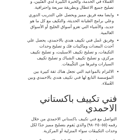
العُملاء في الخدمة، والخبرة الكبيرة لدي الفنّيين، و
تصليح جميع الاعطال وبطريقة سريعة واحترافية.
وايضا معه فريق مميز ويحصل علي التدريب الدوري
وعلي برامج الصّيانة الحديثة، والتكيف مع كل ما هو
جديد، والأشياء التي تغزو أسواق الخليج أو الأسواق
العالمية.
وفريق عَمل فني تكييف هندي بالاحمدي، يحصل علي
أحدث المعدات وماكينات فك و تصليح وحدات
التكيفات، و تصليح تكييف الاسبليت، و تصليح تكييف
مركزي، و تصليح تكييف الشباك و تصليح تكييف
السيارات وغيرها من التكْييفات.
الالتزام بالمواعيد التي تجعل هناك ثقة كبيرة بين
المؤسسة التابع لها
فني تكييف هندي
بالاحمدي وبين
العُملاء.
فني تكييف باكستاني
الاحمدي
التواصل مع
فني تكييف باكستاني
الاحمدي من خلال
رقمه (٩٨٠٢٥٠٥٥) والذي يَقوم بتصليح مميز جدًا لكل
وحدات التكييفَات سواء المنزلية أو المركزية.