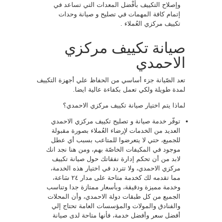
وإصلاح التكييف بأفْضل المعدات التي تساعد في
إتمام كافة المهمات في تصليح و صيانة وحدات
تكييف مركزي العُملاء .
صيانة تكييف مركزي
الاحمدي
تعد الصّيانة جزء أساسي من الحفاظ علي أجهزة التكييف
لمدة طويلة ولكي تعمل بكفاءة عالية ايضا.
لماذا يتم اختيار صيانة تكييف مركزي الاحمدي؟
توفّر خدمة صيانة و تصليح تكييف مركزي الاحمدي
العديد من الخدمات لإرضاء العُملاء بصورة مقبولة
للجميع، حتي لا يتعرضوا للمتاعب بسبب أي عطل
موجود في المكيفات الخاصّة بهم، ومن هنا نجد انك
لابد من أن تحكم إدارة نفقاتك حول صيانة تكييف
مركزي الاحمدي، ولا تتردد في اختيار هذه الخدمة،
مما تقدمه لك كخدمة متاحة على مدار ٢٤ سَاعة،
وخدمة مميزة ودقيقة، وبأسعار ممتازة جدا وتناسب
الجميع من كل طبقات دولة الاحمدي، وأن المحلات
والفنادق والمولات والمؤسسات العامة تحتاج إلي
أفضل سعر وأفضل خدمة، فأنها متاحة لدى صيانة