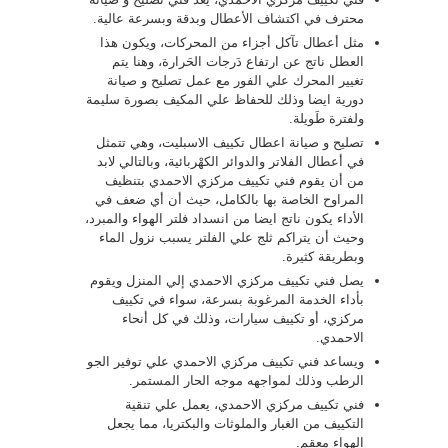
محترف في اكتشاف الأعطال وبدقة وبسرعة عالية.
مثل أعطال تآكل أجزاء من المحركات، ويكون هذا
العطل ناتج عن ارتفاع دَرجات الحَرارة، وهنا يتم
تغيير المحرك علي الفور مع عمل تصليح و صيانة
دورية ايضا وذلك للحفاظ علي المكيف بصورة سليمة
ولفترة طَويلة.
تصليح و صيانة اعطال تكييف الاسبليت، وهي تتمثل
في أعطال الفلاتر والدوائر الكهْربائية، وبالتالي لابد
من أن يقوم فني تكييف مركزي الاحمدي بتنظيف
المراوح الخاصة بها بالكامل، حيث أن أي ضعف في
الأداء يكون ناتج ايضا من انسداد فلتر الهواء والمبرد،
وحيث أن يتراكم ثلج علي الفلتر يسبب نزول الماء
وبطريقة كثيرة.
يصل فني تكييف مركزي الاحمدي إلي المنزل ويقوم
بأداء الخدمة المرغوبة بسرعة، سواء في تكييف
مركزي، أو تكييف سيارات، وذلك في كل أنحاء
الاحمدي.
ويساعد فني تكييف مركزي الاحمدي علي توفير الجو
الرطب وذلك لمواجهه موجه الحار المستمر.
فني تكييف مركزي الاحمدي، يعمل علي تنقية
التكييف من الغبار والملوثات والبكتريا، مما يجعل
الهواء معقم.