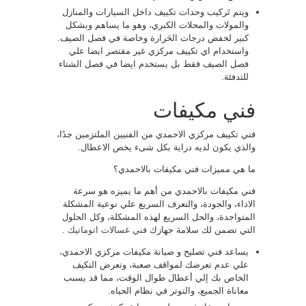
ويتم تَركيب وحدات تكييف داخل السيارات والمنازل
والمولات والمحلات الكبري، وهو ما يساهم وبشكل
كبير لخفض درجات الحَرارة وخاصة في فصل الصيف.
واستخدام اي تكييف مركزي غير مقتصر ايضا علي
فصل الصيف فقط بل يستخدم ايضا في فصل الشتاء
للتدفئة.
فني مكيفات
فني تكييف مركزي الاحمدي من الفنيين الملتزمين جدًا،
والذي يكون لديه دراية بكل شىء يخص الاعطال.
ما هي مميزات فني مكيفات بالاحمدي؟
فني مكيفات بالاحمدي من أهم ما يميزه هو سرعة
الاداء، والجودة، والتعرف السريع علي نوعية المشكلة
المتواجدة، والحل السريع لهذه المشكلة، وكل الحلول
التي تضمن لك سلامة جهازك
فني غسالات اتوماتيك
.
يساعد فني تصليح و صيانة مكيفات مركزي الاحمدي،
علي عدم تعرضك لمواقف صعبة، وتعرض التكيف
الخاص بك إلي أعطال طوال الوقت، مما قد يسبب
معاناة الجميع، والتوتر في نظام الحياه.