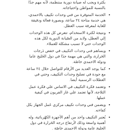
بكثرة ويجب له صيانة دورية منتظمة، لأنه مهم جدًا
بالنسبة للمواطن واحتياجاته.
الخدمة المتوفرة من فني وحدات تكييف بالاحمدي،
هي خدمة متاحة ٢٤ ساعة، وبصورة فعالة ودقيقة
للغاية لمعرفة سبب العطل.
ونتيجة لكثرة الاستخدام، تتعرض كل هذه الوحدات
إلي العطل، ولابد من الصّيانة الدورية لكل هذه
الوحدات حتي لا تسبب مشكلة للعملاء.
ويساهم
فني وحدات التكييف
في خفض دَرجات
الحَرارة، والتي هي مهمة جدًا في دول الخَليج عاما
ودولة الاحمدي خاصّة.
كما يوجد العديد من الأرقام للتواصل خلال ٢٤ ساعة
مع جودة في تصليح وحدات التكييف، وحتي في
العطلات الرسمية أيضا.
وتعتمد فكرة التكييف في الاساس علي فكرة عمل
الثلاجة، لأنها تعتمد علي غاز الفريون في كيفية
عملها.
ويضمن فني وحدات تكييف مركزي عَمل الجهاز بكل
كفاءته.
يُعتبر التكييف واحد من أهم الأجهزة الكهْربائية، وله
أهمية واسعة وذلك لأرتفاع درجه الحَرارة في دول
الخليج عامة ودولة الاحمدي خاصّة .