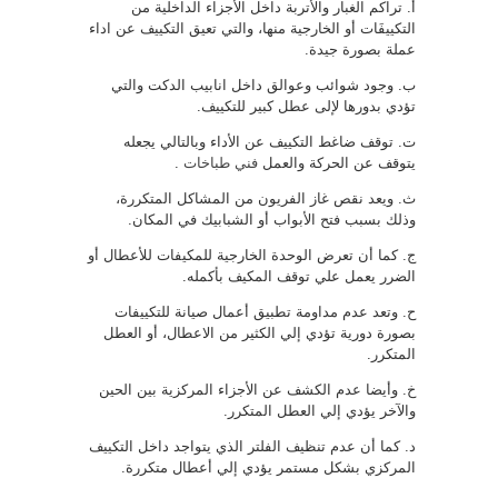
أ‌. تراكم الغبار والأتربة داخل الأجزاء الداخلية من
التكييفَات أو الخارجية منها، والتي تعيق التكييف عن اداء
عملة بصورة جيدة.
ب‌. وجود شوائب وعوالق داخل انابيب الدكت والتي
تؤدي بدورها لإلى عطل كبير للتكييف.
ت‌. توقف ضاغط التكييف عن الأداء وبالتالي يجعله
يتوقف عن الحركة والعمل
فني طباخات
.
ث‌. ويعد نقص غاز الفريون من المشاكل المتكررة،
وذلك بسبب فتح الأبواب أو الشبابيك في المكان.
ج‌. كما أن تعرض الوحدة الخارجية للمكيفات للأعطال أو
الضرر يعمل علي توقف المكيف بأكمله.
ح‌. وتعد عدم مداومة تطبيق أعمال صيانة للتكييفات
بصورة دورية تؤدي إلي الكثير من الاعطال، أو العطل
المتكرر.
خ‌. وأيضا عدم الكشف عن الأجزاء المركزية بين الحين
والآخر يؤدي إلي العطل المتكرر.
د‌. كما أن عدم تنظيف الفلتر الذي يتواجد داخل التكييف
المركزي بشكل مستمر يؤدي إلي أعطال متكررة.