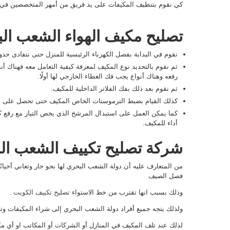
كي نقوم بتنظيف المكيفات على يد فريق من أمهر المتخصصين في 
تصليح مكيف الهواء الشعب ال
نقوم في البداية بفصل الكهرباء الرئيسية للمنزل حتى نتفادى حد
ثم نقوم بالتحديد نوع المكيف لمعرفة كيفية التعامل معه فهناك أ
رفعه وهناك أنواع يجب فك الغطاء الخارجي لها أولًا.
ثم نقوم بعد ذلك بفك الفلاتر الداخلية للمكيف.
كذلك القيام بضبط الترموستات الخاص المكيف حتى تحصل على درج
كما يمكن العمل على استبدال المرشخ الذي يخص التيار مع رفع
أداء للمكيف.
شركة تصليح تكييف الشعب ال
من المتعارف عليه أن دولة الشعب البحري لها بجو حار وتعاني أحيان
فصل الصيف
وذلك بسبب انها تقترب من خط الاستواء
تصليح تكييف الكويت
.
ولذلك يتجه جميع أفراد دولة الشعب البحري إلى شراء المكيفات وتع
لذلك عند تلف المكيف في المنازل أو الشركات أو المكاتب او أي مك