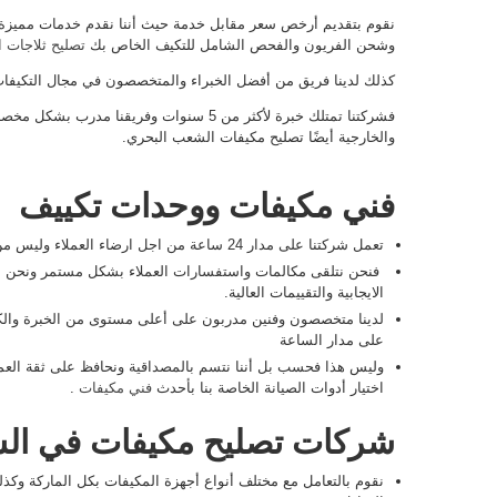
نقوم بتقديم أرخص سعر مقابل خدمة حيث أننا نقدم خدمات مميزة ل
وشحن الفريون والفحص الشامل للتكيف الخاص بك
تصليح ثلاجات 
كذلك لدينا فريق من أفضل الخبراء والمتخصصون في مجال التكيفا
فشركتنا تمتلك خبرة لأكثر من 5 سنوات وفريقنا
والخارجية أيضًا تصليح مكيفات الشعب البحري.
فني مكيفات ووحدات تكييف
تعمل شركتنا على مدار 24 ساعة من اجل ارضاء العملاء وليس من أجل المال
فنحن نتلقى مكالمات واستفسارات العملاء بشكل مستمر ونحن شرك
الايجابية والتقييمات العالية.
لدينا متخصصون وفنين مدربون على أعلى مستوى من الخبرة والك
على مدار الساعة
وليس هذا فحسب بل أننا نتسم بالمصداقية ونحافظ على ثقة العملاء
اختيار أدوات الصيانة الخاصة بنا بأحدث
فني مكيفات
.
شركات تصليح مكيفات في ال
نقوم بالتعامل مع مختلف أنواع أجهزة المكيفات بكل الماركة وكذل