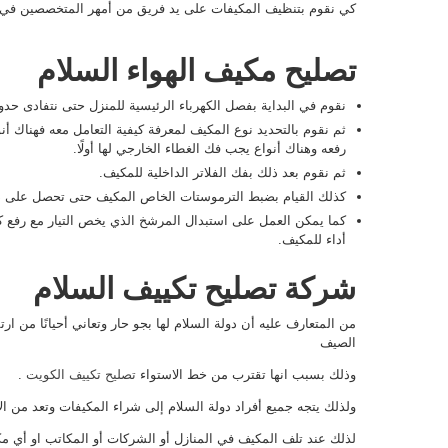
كي نقوم بتنظيف المكيفات على يد فريق من أمهر المتخصصين في 
تصليح مكيف الهواء السلام
نقوم في البداية بفصل الكهرباء الرئيسية للمنزل حتى نتفادى حد
ثم نقوم بالتحديد نوع المكيف لمعرفة كيفية التعامل معه فهناك أ
رفعه وهناك أنواع يجب فك الغطاء الخارجي لها أولًا.
ثم نقوم بعد ذلك بفك الفلاتر الداخلية للمكيف.
كذلك القيام بضبط الترموستات الخاص المكيف حتى تحصل على درج
كما يمكن العمل على استبدال المرشخ الذي يخص التيار مع رفع
أداء للمكيف.
شركة تصليح تكييف السلام
من المتعارف عليه أن دولة السلام لها بجو حار وتعاني أحيانًا من 
الصيف
وذلك بسبب انها تقترب من خط الاستواء
تصليح تكييف الكويت
.
ولذلك يتجه جميع أفراد دولة السلام إلى شراء المكيفات وتعد من ال
لذلك عند تلف المكيف في المنازل أو الشركات أو المكاتب او أي مك