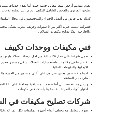
نقوم بتقديم أرخص سعر مقابل خدمة حيث أننا نقدم خدمات مميزة ل
وشحن الفريون والفحص الشامل للتكيف الخاص بك
تصليح ثلاجات 
كذلك لدينا فريق من أفضل الخبراء والمتخصصون في مجال التكيفات
فشركتنا تمتلك خبرة لأكثر من 5 سنوات وفريقنا
والخارجية أيضًا تصليح مكيفات السلام .
فني مكيفات ووحدات تكييف
تعمل شركتنا على مدار 24 ساعة من اجل ارضاء العملاء وليس من أجل المال
فنحن نتلقى مكالمات واستفسارات العملاء بشكل مستمر ونحن شرك
الايجابية والتقييمات العالية.
لدينا متخصصون وفنين مدربون على أعلى مستوى من الخبرة والك
على مدار الساعة
وليس هذا فحسب بل أننا نتسم بالمصداقية ونحافظ على ثقة العملاء
اختيار أدوات الصيانة الخاصة بنا بأحدث
فني مكيفات
.
شركات تصليح مكيفات في الس
نقوم بالتعامل مع مختلف أنواع أجهزة المكيفات بكل الماركة وكذل