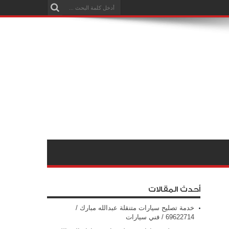
أحدث المقالات
خدمة تصليح سيارات متنقلة عبدالله مبارك /
69622714‬ / فني سيارات