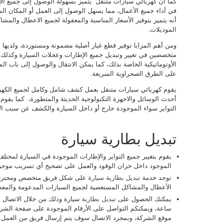
كما ان كهربائي سيارات متنقل يتميز بسهولة الوصول إلى جميع الأ
في أداء جميع الأعمال، مما يسهل الوصول إلى العمل أو المكان المر
أنه يتميز بتوفير الأسعار المناسبة والمعقولة لجميع الاعطال والمش
الموديلات.
ومن أهم المزايا توفير قطع غيار أصلية مضمونة ومستوردة، ولديها
متخصصين في تغيير وتبديل جميع الإطارات وعجلات السيارة وكذلك ي
الأوتوماتيكية الخاصة بذلك، كما يمكن الانتقال والوصول إلى باب ا
على الطرق الصحراوية السريعة.
يقوم كهربائي سيارات متنقل بعمل كشف شامل وكامل لجميع الكهرب
أحدث الوسائل والاجهزة التكنولوجية الحديثة والمتطورة، كما يقوم
التواير سواء الموجودة خارج أو داخل السيارة والكشف عن سبب ال
تبديل بطارية سيارة
يقوم بتغيير جميع التواير والإطارات الموجودة في السيارة لمختل
الموجود داخل خزان الوقود والعمل على تصحيح أي تسريب موجو
توجد خدمة
تبديل بطارية سيارة
على شكل فريق متخصص ومحترف ي
الأعطال والمشاكل المستعصية لجميع السيارات المدعومة والمعط
يمكنك الحصول على
تبديل بطارية
ساعة، ويمكنكم التواصل على الأرقام الموجودة على صفحة الشرك
موقع الشركة، وبمجرد الاتصال سوف يتم إرسال فريق من العمل 