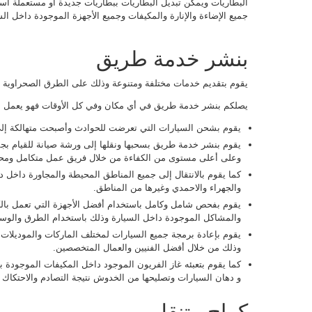
البطاريات ويمكن تبديل البطاريات ببطاريات جديدة أو مستعملة اس
جميع الإضاءة والإنارة والمكيفات وجميع الأجهزة الموجودة داخل الس
بنشر خدمة طريق
يقوم بتقديم خدمات مختلفة ومتنوعة وذلك على الطرق الصحراوية و
يصلكم بنشر خدمة طريق في أي مكان وفي كل الأوقات فهو يعمل على
يقوم بشحن السيارات التي تعرضت للحوادث وأصبحت متهالكة إلى
يقوم بنشر خدمة طريق بسحبها ونقلها إلى ورشة صيانة للقيام بجم
وعلى أعلى مستوى من الكفاءة من خلال فريق عمل متكامل ومح
كما يقوم بالانتقال إلى جميع المناطق المحيطة والمجاورة داخل دول
والجهراء والاحمدي وغيرها من المناطق.
يقوم بفحص شامل وكامل باستخدام أفضل الأجهزة التي تعمل بالك
والمشاكل الموجودة داخل السيارة وذلك باستخدام الطرق والوسائ
يقوم بإعادة برمجة جميع السيارات لمختلف الماركات والموديلات 
وذلك من خلال أفضل الفنيين والعمال المتخصصين.
كما يقوم بتعبئه غاز الفريون الموجود داخل المكيفات الموجودة با
و دهان السيارات وتصليحها من الخدوش نتيجة التصادم والاحتكاك با
كراج متنقل