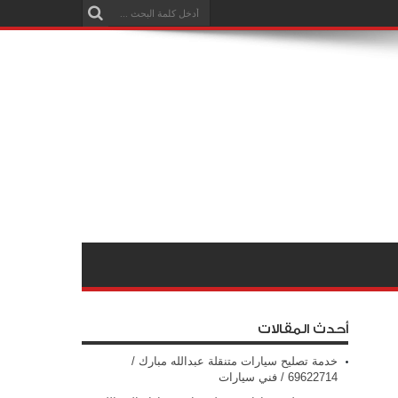
أحدث المقالات
خدمة تصليح سيارات متنقلة عبدالله مبارك /
69622714‬ / فني سيارات