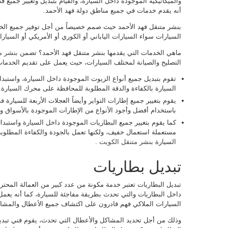
والميكانيكية الموجودة داخل السيارة، والقيام بتبديل وتغيير جميع ق
أنه يقدم خدمات في جميع مناطق دولة فهد الأحمد.
بنشر متنقل فهد الأحمد حيث صمم خصيصاً من أجل توفير جميع الخد
السيارات سواء السيارات الياباني أو الكوري أو الأمريكي أو السيارات
ماهي الخدمات التي يقدمها بنشر متنقل فهد الأحمد؟ تضمن
بنشر م
التصليح والصيانة لمختلف السيارات، حيث يعمل على تقديم الخدمات و
تقوم بتبديل جميع أنواع الزيوت الموجودة داخل السيارة، واستبدا
السيارة بالكفاءة والدقة المطلوبة للمحافظة على محرك السيارة.
يقوم بتغيير جميع إطارات التواير وأيضاً العجلات الأربعة للسيارة
باستخدام أفضل وأجود الأنواع من الإطارات الموجودة بالأسواق 
كما يقوم بتغيير جميع البطاريات الموجودة داخل السيارة واستبدال
مستعملة استعمال خفيف، ولكنها تعمل بالجودة والكفاءة المطلوبة
السيارة
بنشر متنقل الكويت
.
تبديل بطاريات
تبديل البطاريات تعتبر خدمة مكونة من عدد كبير من العمالة المح
داخل البطاريات والتي تحدث بطريقة مفاجئة للسيارة، كما أنه يعم
السيارات الملاكي فهم قادرون على اكتشاف جميع الأعطال والمشا
وذلك من أجل تحديد المشاكل والأعطال التي تحدث، يقوم فني تبديل