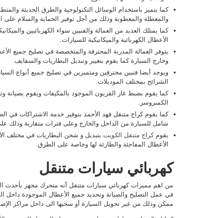
كما يتميز باستخدام الوسائل التكنولوجية والطرق الحديثة والمتطو
والمعطلة والمعطوبة وذلك من أجل توفير الحماية والسلام على ا
كما يمتلك العديد من العمالة والفنيين سواء الكهربائيين والميكا
الأعطال الكهربائية والميكانيكية للسيارات.
يتوفر العمالة المدربة المحترفة والمتخصصة في تصليح جميع الأع
وخارج السيارة كما يقوم بتغيير وتبديل البطاريات والسفايف.
ويوجد أيضا فنيين محترفين ومتميزين في تصليح جميع أنواع السيار
الشرائح بمختلف الموديلات.
كما يقوم بضبط غاز الفريون الموجود بالمكيفات ويقوم بصيانة وت
الكمبروسر.
كما يقوم كراج متنقل فهد الأحمد بتوفير خدمة الاشتراكات في ا
شامل للسيارة من الداخل والخارج وعلى فترات متقاربة وذلك ع
يقوم
كراج متنقل الكويت
بتبديل و شحن البطاريات في مختلف الأ
الأعطال المفاجئة والطارئة لها وخاصة على الطرق.
كهربائي سيارات متنقل
من اهم مميزات كهربائي سيارات متنقل أنه متحرك مجهز بأحدث الم
في عمل التصليح والصيانة وتحديد جميع الأعطال الموجودة داخل 
ممكن وذلك من غير تحويل السيارة أو سحبها الى داخل مراكز الإصل