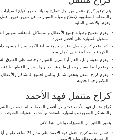
يتم توفير كراج متنقل من أجل تصليح وصيانة جميع أنواع السيارات، 
والمعدات المطلوبة لإصلاح وصيانة السيارات عن طريق فريق عمل م
يقوم بالأعمال التالية:
يقوم بتصليح وصيانة جميع الأعطال والمشاكل المتعلقه بموتور ا
تشغيل السيارة على أفضل صورة.
كما يقوم
كراج متنقل
بتقديم خدمة صيانة الكمبروسر الموجود داخ
اللازمة والمطلوبة على أكمل وجه.
يقوم بتعبئة وملء الغاز أو البنزين للسيارة وخاصة على الطرق الس
ويقوم أيضا بتغيير وتبديل طرمبة التواير واستبدال القطع التالفة بأخ
يقوم كراج متنقل بفحص شامل وكامل لجميع المشاكل والأعطال ا
التكنولوجيا الحديثة.
كراج متنقل فهد الأحمد
كراج متنقل فهد الأحمد تعتبر من أفضل الخدمات المقدمة من الش
والمشاكل الموجودة بالسيارة باستخدام أحدث التقنيات الحديثة، ما
يتميز بالكثير من المميزات والتي منها الاتي :
تعمل خدمة كراج متنقل فهد ال
الرسمية وعطلة نهاية الأسبوع.