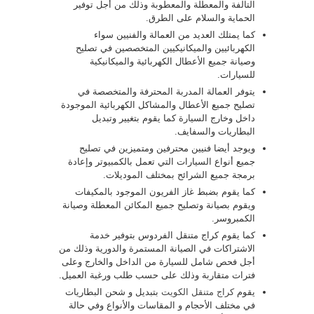
التالفة والمعطلة والمعطوبة وذلك من أجل توفير
الحماية والسلام على الطرق.
كما يمتلك العديد من العمالة والفنيين سواء
الكهربائيين والميكانيكيين المتخصصين في تصليح
وصيانة جميع الأعطال الكهربائية والميكانيكية
للسيارات.
يتوفر العمالة المدربة المحترفة والمتخصصة في
تصليح جميع الأعطال والمشاكل الكهربائية الموجودة
داخل وخارج السيارة كما يقوم بتغيير وتبديل
البطاريات والسفايف.
ويوجد أيضا فنيين محترفين ومتميزين في تصليح
جميع أنواع السيارات التي تعمل بالكمبيوتر وإعادة
برمجة جميع الشرائح بمختلف الموديلات.
كما يقوم بضبط غاز الفريون الموجود بالمكيفات
ويقوم بصيانة وتصليح جميع المكائن المعطلة وصيانة
الكمبروسر.
كما يقوم كراج متنقل الفردوس بتوفير خدمة
الاشتراكات في الصيانة المستمرة والدورية وذلك من
أجل فحص شامل للسيارة من الداخل والخارج وعلى
فترات متقاربة وذلك على حسب طلب ورغبة العميل.
يقوم
كراج متنقل الكويت
بتبديل و شحن البطاريات
في مختلف الأحجام و المقاسات والأنواع وفي حالة