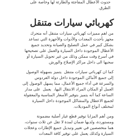
حدوث الأعطال المفاجئة والطارئة لها وخاصة على
الطرق.
كهربائي سيارات متنقل
من اهم مميزات كهربائي سيارات متنقل أنه متحرك
مجهز بأحدث المعدات والأدوات والأجهزة التي تساعد
بشكل كبير في عمل التصليح والصيانة وتحديد جميع
الأعطال الموجودة داخل السيارة والعمل على تصحيحها
في أسرع وقت ممكن وذلك من غير تحويل السيارة أو
سحبها الى داخل مراكز الإصلاح والورش.
كما ان كهربائي سيارات متنقل يتميز بسهولة الوصول
إلى جميع الأماكن الموجودة داخل دولة الفردوس
والسرعة في أداء جميع الأعمال، مما يسهل الوصول إلى
العمل أو المكان المراد الانتقال اليها، يعمل على مدار
الساعة كما أنه يتميز بتوفير الأسعار المناسبة والمعقولة
لجميع الاعطال والمشاكل الموجودة داخل السيارة
لمختلف أنواع الموديلات.
ومن أهم المزايا توفير قطع غيار أصلية مضمونة
ومستوردة، ولديها ضمان لمدة لا تقل عن ثلاث سنوات،
هما متخصصين في تغيير وتبديل جميع الإطارات وعجلات
السيارة وكذلك يعمل على توفير كافة المعدات