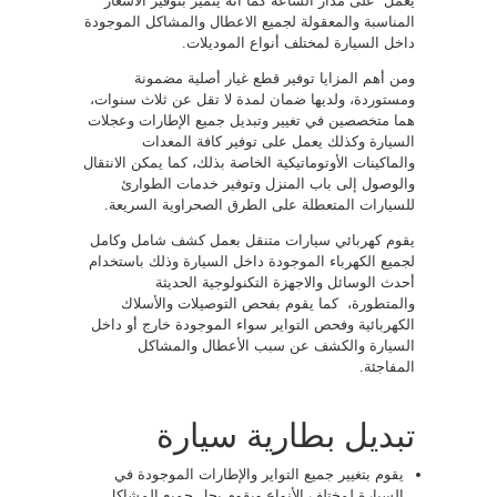
يعمل على مدار الساعة كما أنه يتميز بتوفير الأسعار
المناسبة والمعقولة لجميع الاعطال والمشاكل الموجودة
داخل السيارة لمختلف أنواع الموديلات.
ومن أهم المزايا توفير قطع غيار أصلية مضمونة
ومستوردة، ولديها ضمان لمدة لا تقل عن ثلاث سنوات،
هما متخصصين في تغيير وتبديل جميع الإطارات وعجلات
السيارة وكذلك يعمل على توفير كافة المعدات
والماكينات الأوتوماتيكية الخاصة بذلك، كما يمكن الانتقال
والوصول إلى باب المنزل وتوفير خدمات الطوارئ
للسيارات المتعطلة على الطرق الصحراوية السريعة.
يقوم كهربائي سيارات متنقل بعمل كشف شامل وكامل
لجميع الكهرباء الموجودة داخل السيارة وذلك باستخدام
أحدث الوسائل والاجهزة التكنولوجية الحديثة
والمتطورة، كما يقوم بفحص التوصيلات والأسلاك
الكهربائية وفحص التواير سواء الموجودة خارج أو داخل
السيارة والكشف عن سبب الأعطال والمشاكل
المفاجئة.
تبديل بطارية سيارة
يقوم بتغيير جميع التواير والإطارات الموجودة في
السيارة لمختلف الأنواع ويقوم بحل جميع المشاكل