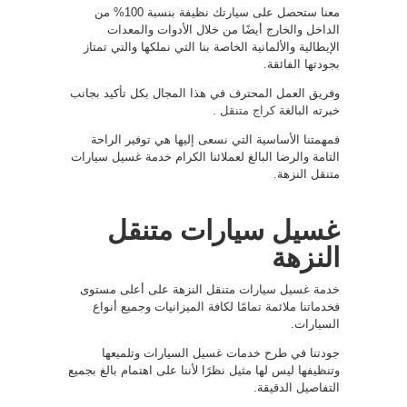
معنا ستحصل على سيارتك نظيفة بنسبة 100% من
الداخل والخارج أيضًا من خلال الأدوات والمعدات
الإيطالية والألمانية الخاصة بنا التي نملكها والتي تمتاز
بجودتها الفائقة.
وفريق العمل المحترف في هذا المجال بكل تأكيد بجانب
خبرته البالغة
كراج متنقل
.
فمهمتنا الأساسية التي نسعى إليها هي توفير الراحة
التامة والرضا البالغ لعملائنا الكرام خدمة غسيل سيارات
متنقل النزهة.
غسيل سيارات متنقل
النزهة
خدمة غسيل سيارات متنقل النزهة على أعلى مستوى
فخدماتنا ملائمة تمامًا لكافة الميزانيات وجميع أنواع
السيارات.
جودتنا في طرح خدمات غسيل السيارات وتلميعها
وتنظيفها ليس لها مثيل نظرًا لأننا على اهتمام بالغ بجميع
التفاصيل الدقيقة.