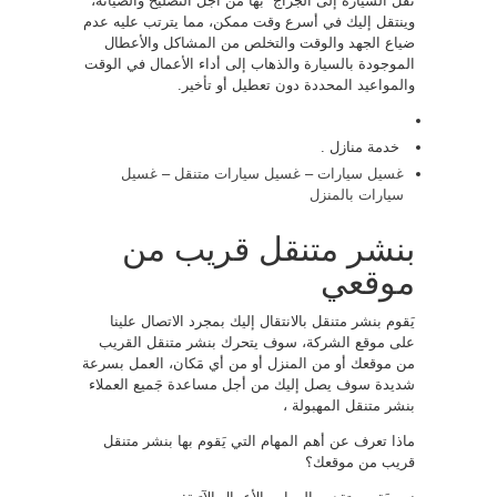
نقل السّيارة إلى الجراج بها من أجل التصليح والصيانة،
وينتقل إليك في أسرع وقت ممكن، مما يترتب عليه عدم
ضياع الجهد والوقت والتخلص من المشاكل والأعطال
الموجودة بالسيارة والذهاب إلى أداء الأعمال في الوقت
والمواعيد المحددة دون تعطيل أو تأخير.
خدمة منازل .
غسيل سيارات
–
غسيل سيارات متنقل
–
غسيل
سيارات بالمنزل
بنشر متنقل قريب من
موقعي
يَقوم بنشر متنقل بالانتقال إليك بمجرد الاتصال علينا
على موقع الشركة، سوف يتحرك بنشر متنقل القريب
من موقعك أو من المنزل أو من أي مَكان، العمل بسرعة
شديدة سوف يصل إليك من أجل مساعدة جَميع العملاء
بنشر متنقل المهبولة ،
ماذا تعرف عن أهم المهام التي يَقوم بها بنشر متنقل
قريب من موقعك؟