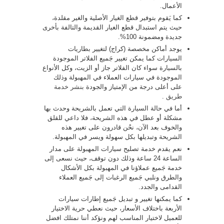
الأعمال.
كما يَقوم بتوفير قطع الغيار الأصلية والغير مقلدة،
حيث يتم استبدال قطع الغيار القديمة والتالفة بأخرى
جديدة ومضمونة 100%.
يوجد أماكن مخصصة (كراج) لتغيير بطاريات
السيارات كما يمكن تغيير جَميع الفلاتر الموجودة
بالسيارة سواء كان الفلاتر جاز أو الزيت، وكل الأنواع
الموجودة في سيارات العملاء في المهبولة وذلك
على أعلى درجة من الإمتياز والجودة
بنشر خدمة
طريق
.
أما في حالة السيارة التي تعمل بالشريحة وحدث بها
مشكلة أو عطل في هذه الشريحة، فلا داعي للقلق
والخوف بعد الآن، نحْن قادرون على تغيير هذه
الشريحة وتبديلها بكل سهولة ويسر في المهبولة.
نعم يقدم خدمة تصليح سيارات المهبولة على مدار
الساعة 24 ساعة وذلك دون توقف، حيث نسعى إلى
خدمة جَميع عملاؤنا في المهبولة بكل الأشكال
والطرق ونلبي جَميع الرغبات إلى جَميع العملاء
القدامى والجدد.
كما يمكنها تغيير و تبديل جَميع إطارات سيارات
الأربعة باختلاف الأسعار، حيث نعطي حرية الاختيار
للعميل لاختيار المناسب لهم ونؤكد أننا نمتلك افضل