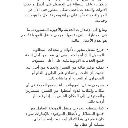
بالكهرباء ولقد استطاع في الحصول على أفضل وأحدث
الأدوات والمعدات بأفضل شكل متطور حتى الآن في
المهبولة حيث نحْن على دراية ومعرفة بكل ما هو جديد
وحديث.
ونتابع كل الإصدارات الحديثة والأجهزة المستوردة، ما
هي الامتيازات التي يقدمها بنجرجي متنقل المهبولة؟ نعم
هو يقدم الأعمال التالية:
جراج متنقل مجهز بالأدوات والمعدات المطلوبة
للوصول إليك أينما كنت وفى أى وقت من أجل إتاحة
جَميع الخدمات الأوتوماتيكية على أعلى مستوى.
يمكنه توفير طاقة من الفنيين والعمالة من أجل عند
حدوث أى حادث أو تصادم على الطريق العام أو
الصحراوي أو السريع أو ما شابه ذلك.
بنجرجي متنقل المهبولة يساعد جَميع العملاء في أي
مَكان، وإمكانية قدوم أسطول من الفنيين المتميزين
والمحترفين إلى المكان الخاص بك إذا رغبت أو
أردت ذلك.
كما يستطيع
بنجرجي متنقل
المهبولة التعامل مع
جَميع المشاكل والأعطال الموجودة بالإطارات سواء
كان قطع في هذا الإطار أو حدوث إنفجار أو أي
مشكلة أو عطل بها.