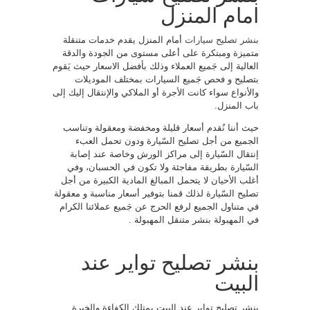
امام المنزل
بنشر تصليح سيارات
أمام المنزل يقدم خدمات متنقلة
متميزة ومبتكرة على أعلى مستوى من الجودة والدقة
العالية إلى جَميع العملاء وذلك بأفضل الاسعار حيث يَقوم
بتصليح و فحص جَميع السيارات بمختلف الموديلات
والأنواع سواء كانت الأجرة أو الملاكي والإنتقال إليك إلى
باب المنزل.
حيث أننا نُقدم أسعار قليلة ومخفضة ومعقولة وتناسب
الجميع من أجل تصليح السّيارة ودون تحمل العبء
إنتقال السّيارة إلى مراكز الورش وخاصة عند إصابة
السّيارة بطريقة مفاجئة ولا تكون في الحسبان، وفي
أغلب الأحيان لا يتحمل المبالغ المادية الكبيرة من أجل
تصليح السّيارة لذلك قمنا بتوفير أسعار مناسبة و معقولة
في متناول الجميع لرفع الحرج عن جَميع عملائنا الكرام
في المهبولة بنشر متنقل المهبولة .
بنشر تصليح تواير عند
البيت
بنشر تصليح تواير عند البيت يمتلك الكفاءة والخبرة