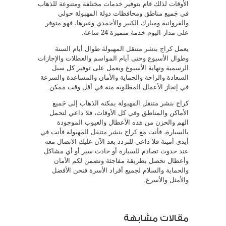
الأوقات لذلك قام بتوفير خدمات مختلفة ومتنوعة للذهاب
في جَميع مناطق ومحافظات دولة المهبولة حولي
والفروانية ومبارك الكبير والأحمدي وغيرها، فهو متوفر
على مدار اليوم خدمة متميزة 24 ساعة.
يعمل
كراج بنشر
متنقل المهبولة طوال أيام السنة
وطوال الأسبوع وحتى أيام المواسم والعطلات والإجازات
الرسمية ونهاية الأسبوع ويعمل على توفير كل سبل
السعادة والراحة والحماية والأمان والمساعدة والسرعة
في إنجاز الأعمال المطلوبة منه في أقل وقت ممكن.
كراج بنشر متنقل المهبولة يمكنه الذهاب إلى جَميع
الأماكن والمناطق وفي كل الأوقات، فلا داعي لتحمل
الهم والحزن من هذه الأعطال والعيوب الموجودة
بالسيارة، فأنت مع كراج
بنشر متنقل
المهبولة فأنت في
أيدي أمينة فلا داعي للتردد بعد الآن عليك الاتصال معه
عند حدوث تصادم للسيارة أو حادث سير أو أي مشاكل
وأعطال تحصل بطريقة مفاجئة وتضمن لكم الأمان
والحماية والسلام لجميع أفراد الأسرة فنحن الأفضل
والأمثل والأسرع.
مقالات مشابهة