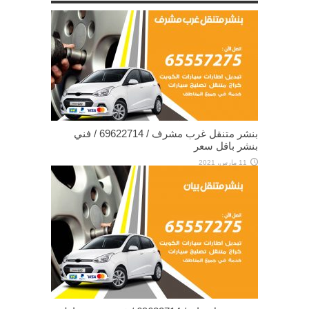
بنشر متنقل غرب مشرف / 69622714‬ / فني
بنشر باقل سعر
11 مارس، 2021