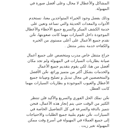
المشاكل والأعطال لا محال، وعلى أفضل صورة في
المهبولة.
وذلك بفضل وجود الخبراء المتواجدين معنا، نستخدم
الأدوات والمعدات الحديثة والتي تساعد وتعين على
خدمة الكشف المبكر والسريع جميع الأخطاء والأعطال
الموجودة داخل السيارات مهما كانت صعوبتها، نحْن
نقدم جميع الأعمال على أعلى مستوى من الخبره
والكفاءه
خدمة بنشر متنقل
.
جراج متنقل خاص مدرب ومتخصص على جميع أعمال
صيانة بطاريات السيارات في المهبولة ولم تجد مكان
أفضل من هنا، لكي يقوم بتقديم جميع الأعمال
والخدمات بشكل أكثر من متميز ورائع، نحْن الأفضل
والمتخصصين في مجال تبديل و تصليح وصِيانة جميع
الأعطال والعيوب الموجودة و بطاريات السيارات مهما
كانت العطل.
نحْن نملك الحل الفوري والسريع والأكيد فلن تنتظر
الكثير من الوقت حتى يتم إنجاز هذه الأعمال، فنحن
نتميز بالدقة والسرعة في كل التفاصيل الخاصة في
السيارات، نحْن نقوم بتلبية جميع الطلبات والاحتياجات
إلى جميع العملاء في المهبولة في أسرع وقت ممكن
المهبولة
تغير زيت
.