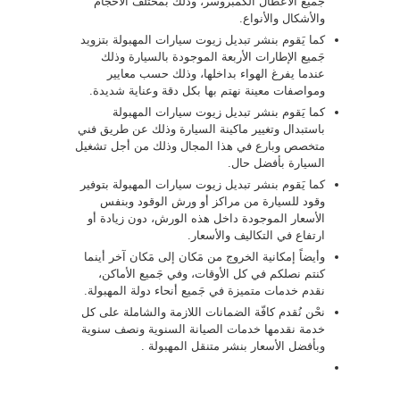
جَميع الأعطال الكمبروسر، وذلك بمختلف الأحجام
والأشكال والأنواع.
كما يَقوم بنشر تبديل زيوت سيارات المهبولة بتزويد
جَميع الإطارات الأربعة الموجودة بالسيارة وذلك
عندما يفرغ الهواء بداخلها، وذلك حسب معايير
ومواصفات معينة نهتم بها بكل دقة وعناية شديدة.
كما يَقوم بنشر تبديل زيوت سيارات المهبولة
باستبدال وتغيير ماكينة السيارة وذلك عن طريق فني
متخصص وبارع في هذا المجال وذلك من أجل تشغيل
السيارة بأفضل حال.
كما يَقوم بنشر تبديل زيوت سيارات المهبولة بتوفير
وقود للسيارة من مراكز أو ورش الوقود وبنفس
الأسعار الموجودة داخل هذه الورش، دون زيادة أو
ارتفاع في التكاليف والأسعار.
وأيضاً إمكانية الخروج من مَكان إلى مَكان آخر أينما
كنتم نصلكم في كل الأوقات، وفي جَميع الأماكن،
نقدم خدمات متميزة في جَميع أنحاء دولة المهبولة.
نحْن نُقدم كافّة الضمانات اللازمة والشاملة على كل
خدمة نقدمها خدمات الصيانة السنوية ونصف سنوية
وبأفضل الأسعار بنشر متنقل المهبولة .