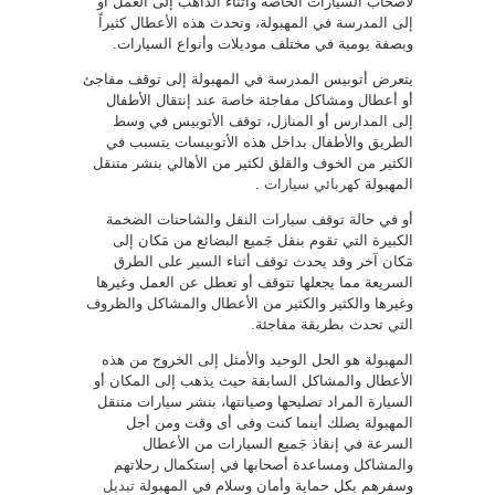
لأصحاب السيارات الخاصة وأثناء الذاهب إلى العمل أو
إلى المدرسة في المهبولة، وتحدث هذه الأعطال كثيراً
وبصفة يومية في مختلف موديلات وأنواع السيارات.
يتعرض أتوبيس المدرسة في المهبولة إلى توقف مفاجئ
أو أعطال ومشاكل مفاجئة خاصة عند إنتقال الأطفال
إلى المدارس أو المنازل، توقف الأتوبيس في وسط
الطريق والأطفال بداخل هذه الأتوبيسات يتسبب في
الكثير من الخوف والقلق لكثير من الأهالي بنشر متنقل
المهبولة
كهربائي سيارات
.
أو في حالة توقف سيارات النقل والشاحنات الضخمة
الكبيرة التي تقوم بنقل جَميع البضائع من مَكان إلى
مَكان آخر وقد يحدث توقف أثناء السير على الطرق
السريعة مما يجعلها تتوقف أو تعطل عن العمل وغيرها
وغيرها والكثير والكثير من الأعطال والمشاكل والظروف
التي تحدث بطريقة مفاجئة.
المهبولة هو الحل الوحيد والأمثل إلى الخروج من هذه
الأعطال والمشاكل السابقة حيث يذهب إلى المكان أو
السيارة المراد تصليحها وصيانتها، بنشر سيارات متنقل
المهبولة يصلك أينما كنت وفى أى وقت ومن أجل
السرعة في إنقاذ جَميع السيارات من الأعطال
والمشاكل ومساعدة أصحابها في إستكمال رحلاتهم
وسفرهم بكل حماية وأمان وسلام في المهبولة
تبديل