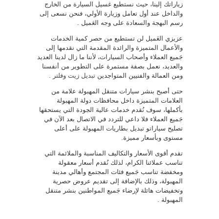
زياراتك إلينا، حيث نستطيع غسيل السيارة من الخارج
والداخل عند أول تعامل وزيارة الأولي، فنحن نسعى إلى
رسم البهجة والسعادة على وجه العَميل .
عزيزي العَميل لن تستطيع من حصر كمية الخدمات
والأعمال المتميزة والرائدة المقدمة التي نقدمها إلى
جَميع العملاء وأصحاب السيارات، لأننا ما زال لدينا العديد
والعديد، نعمل بصفة مستمرة على التطوير من أنفسنا
ومن العمالة والفنيين المتواجدين
تبديل زيت وفلتر
.
حتى أصبح بنشر سيارات متنقل المهبولة علامة من
العلامات المتميزة داخل محافظات دولة المهبولة
بأكملها، سوف نُقدم خدمات عالية الجودة التي يستحقها
جَميع العملاء فلا داعي للتردد في الاتصال بعد الآن في
تصليح سياراتو تبديل بطاريات المهبولة على أعلى
مستوى وبأسعار مميزة.
تقدم أقوى الأسعار والتكاليف المناسبة والملائمة التي
تناسب عملائنا الكرام، لذلك نُقدم أسعار معقولة
ومخفضة تناسب جَميع فئات المجتمع وأهالي مدينة
المهبولة، وذلك بالإضافة إلى تقديم عروض حصرية
وتخفيضات هائلة لإرضاء جَميع المواطنين بنشر متنقل
المهبولة .