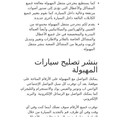
كما يستطيع بنجرجي متنقل المهبولة معالجة جَميع
المشاكل والأعطال التى تؤدى إلى صدور أصوات
مرتفعة وعالية داخل السيارة، كما نقوم بتغيير جَميع
الكابلات التالفة داخل السيارة بأخرى جديدة.
يقدم لكم
بنجرجي
متنقل المهبولة مجموعة من
الفنيين والكهربائيين والميكانيكيين وأيضاً العمالة
المدربة والمتخصصة في حل جَميع الأعطال
والمشاكل الخاصة بالفلاتر والاطارات وتغيير وتبديل
الزيوت وغيرها من المشاكل الصعبة بنشر متنقل
المهبولة .
بنشر تصليح سيارات
المهبولة
يمكنك التواصل مع المهبولة على الأرقام المتاحة على
موقعنا، بعد أن توفرت كل سبل التواصل الإجتماعي
الواتس اب وتوتير والفيس بوك والانستجرام والتليجرام،
كما يمكنك التواصل مع الرسائل الإلكترونية والبريد
الإلكتروني.
توفرت جَميع الأرقام سوف نصلك أينما كنت وفي أي
وقت وفي أي ظرف، قم بالتجديد السيارة من خلال
التواصل معنا واستمتع بالسيارة خالية من الأعطال