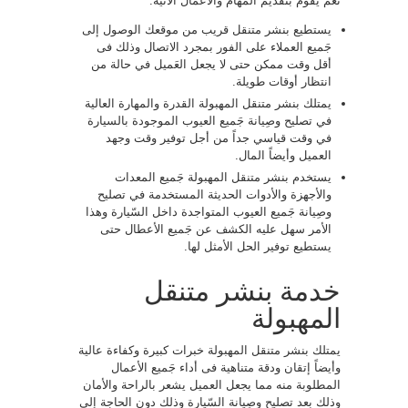
نعم يَقوم بتقديم المهام والأعمال الآتية:
يستطيع بنشر متنقل قريب من موقعك الوصول إلى
جَميع العملاء على الفور بمجرد الاتصال وذلك فى
أقل وقت ممكن حتى لا يجعل العَميل في حالة من
انتظار أوقات طويلة.
يمتلك بنشر متنقل المهبولة القدرة والمهارة العالية
في تصليح وصِيانة جَميع العيوب الموجودة بالسيارة
في وقت قياسي جداً من أجل توفير وقت وجهد
العميل وأيضاً المال.
يستخدم بنشر متنقل المهبولة جَميع المعدات
والأجهزة والأدوات الحديثة المستخدمة في تصليح
وصِيانة جَميع العيوب المتواجدة داخل السّيارة وهذا
الأمر سهل عليه الكشف عن جَميع الأعطال حتى
يستطيع توفير الحل الأمثل لها.
خدمة بنشر متنقل
المهبولة
يمتلك بنشر متنقل المهبولة خبرات كبيرة وكفاءة عالية
وأيضاً إتقان ودقة متناهية فى أداء جَميع الأعمال
المطلوبة منه مما يجعل العميل يشعر بالراحة والأمان
وذلك بعد تصليح وصِيانة السّيارة وذلك دون الحاجة إلى