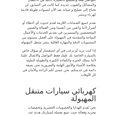
والمشاكل والعيوب جديدة كما كانت في السابق، لن
تحتاج إلى تصليح و صيانه بعد الآن لسنوات طويلة قادمة
كهرباء وبنشر
.
تقدم جَميع الضمانات اللازمة لعدم حدوث أي أخطاء أو
أضرار لأننا واثقين من أنفسنا ومن العمالة والفنيين
المتخصصين والمتميزين في تقديم الخدمات والأعمال
المتاحة والمقدمة في المهبولة على أفضل مستوى من
المستويات الدقة والمهارة العَالية بنشر متنقل المهبولة .
إذا كنت تريد أو ترغب في أي استفسار أو سؤال خاص
بالسيارة الخاصة بك عليك فقط التواصل والاتصال علينا،
لأننا نمتلك الخبرة والكفاءة الكبيرة والطويلة المليئة
بخلاصة الأشياء والأمور الهامة والضرورية نحن بصفة
دائمة في خدمتكم، نحن نتمني لكم الراحة والأمان في
كل الأوقات.
كهربائي سيارات متنقل
المهبولة
نحن نُقدم الهدايا والخصومات الحصرية وتخفيضات
مجربة وفعالة حيث تمتع بغسلة لسيارتك هدية عند