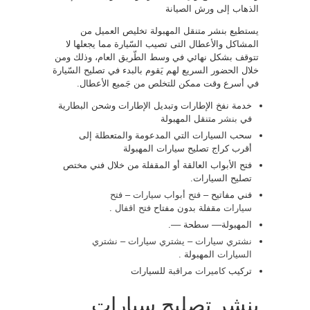
الذهاب إلى ورش الصيانة
يستطيع بنشر متنقل المهبولة تخليص العميل من
المشاكل والأعطال التى تصيب السّيارة مما يجعلها لا
تتوقف بشكل نهائي في وسط الطّريق العام، وذلك ومن
خلال الحضور السريع لهم يَقوم بالبدء في تصليح السّيارة
في أسرع وقت ممكن للتخلص من جَميع الأعطال.
خدمة نفخ الإطارات وتبديل الإطارات وشحن البطارية
في
بنشر
متنقل المهبولة
سحب السيارات التي المدعومة والمتعطلة إلى
أقرب كراج تصليح سيارات المهبولة
فتح الأبواب العالقة أو المقفلة من خلال فني مختص
تصليح السيارات.
فني مفاتيح –
فتح أبواب سيارات
–
فتح
سيارات
مقفلة بدون مفتاح
فتح اقفال
.
المهبولة–– سطحة ––.
نشتري سيارات
–
يشتري سيارات
–
نشتري
السيارات
المهبولة .
تركيب
كاميرات مراقبة
للسيارات
بنشر تصليح سيارات