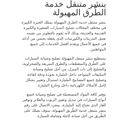
بنشر متنقل خدمة
الطّرق المهبولة
بنشر متنقل
خدمة الطرق
المهبولة يمتلك الخبرة الكبيرة
في مختلف المجالات
تصليح السيارات
الصغيرة والكبيرة
القديمة والحديثة، وذلك لأنه يَقوم بالتطوير من نفسه
بعمل التدريبات والكورسات الذي يجعله يحسن من أدائه
في جَميع الأعمال ويقدم أفضل الخدمات إلى جَميع
المواطنين.
يستطيع بنشر متنقل المهبولة تصليح وصيانة السيارات
على الطّرق والمنعطفات والطرق السريعة والصحراوية،
والتصليح إلى باب المنزل، من أجل تصليح وصيانة
المكيفات المتواجد داخل السّيارة بجودة ودقة كفاءة،
وتصليح جَميع المصابيح السّيارة استبدال وتغيير بشكل
كامل الأسلاك الكهربائية داخل وخارج السّيارة.
توفير كافة المواد المستعملة في تصليح وصيانة جَميع
أنواع السيارات في تبديل وتغيير الزيوت والفلاتر وتوفير
الغاز الذي تحتاج إليه السّيارة، بمجرد الاتصال على رقم
بنشر متنقل خدمة الطّريق المهبولة، سوف يصلك على
الطّريق من أجل صيانة كاملة وشاملة للسيارة.