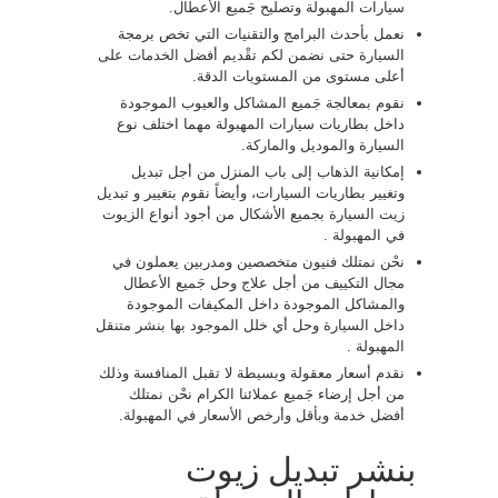
سيارات المهبولة وتصليح جَميع الأعطال.
نعمل بأحدث البرامج والتقنيات التي تخص برمجة
السيارة حتى نضمن لكم تقْديم أفضل الخدمات على
أعلى مستوى من المستويات الدقة.
نقوم بمعالجة جَميع المشاكل والعيوب الموجودة
داخل بطاريات سيارات المهبولة مهما اختلف نوع
السيارة والموديل والماركة.
إمكانية الذهاب إلى باب المنزل من أجل تبديل
وتغيير بطاريات السيارات، وأيضاً نقوم بتغيير و تبديل
زيت السيارة بجميع الأشكال من أجود أنواع الزيوت
في المهبولة .
نحْن نمتلك فنيون متخصصين ومدربين يعملون في
مجال التكييف من أجل علاج وحل جَميع الأعطال
والمشاكل الموجودة داخل المكيفات الموجودة
داخل السيارة وحل أي خلل الموجود بها بنشر متنقل
المهبولة .
نقدم أسعار معقولة وبسيطة لا تقبل المنافسة وذلك
من أجل إرضاء جَميع عملائنا الكرام نحْن نمتلك
أفضل خدمة وبأقل وأرخص الأسعار في المهبولة.
بنشر تبديل زيوت