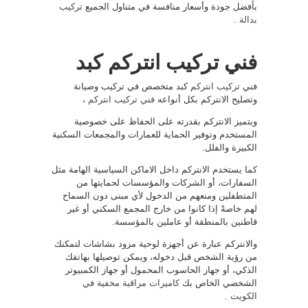
بأفضل جودة وأسعار منافسة في متناول الجميع
تركيب
بدالة
.
فني تركيب انتركم كبد
فني
تركيب انتركم
كبد متخصص في تركيب وصيانة
وتصليح الانتركم بكل أنواعه
فني تركيب انتركم
،
ويتميز الانتركم بقدرته على الحفاظ على خصوصية
المستخدم وتوفير الحماية للعمارات والمجمعات السكنية
الكبيرة والفلل.
كما يستخدم الانتركم داخل الاماكن السياسية الهامة مثل
السفارات، أو الشركات والمؤسسات لحمايتها من
المتطفلين ومنعهم من الدخول لأي مبنى دون السماح
لهم خاصةً إذا كانوا من خارج المجمع السكني أو غير
قاطنين بالمنطقة أو عاملين بالمؤسسة.
والانتركم عبارة عن أجهزة لوحية مزود بشاشات لتمكنك
من رؤية الشخص قبل دخوله، ويمكن توصيلها بهاتفك
الذكي، أو جهاز الحاسوب المحمول أو جهاز الكمبيوتر
الشخصي الخاص بك
كاميرات مراقبة مخفية في
الكويت
.