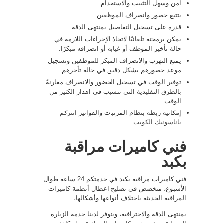
آمن وسهل التثبيت والاستخدام.
يتتبع حضور وانصراف الموظفين.
قدرة على تسجيل التفاصيل بمنتهى الدقة.
يمكن برمجته تلقائيًا لاتخاذ الإجراءات اللازمة في
حالة تأخير الموظف أو غيابه أو انصرافه مبكرًا.
يمنع التهرب والانصراف المبكر للموظفين وتسجيل
موعد حضورهم بشكل دقيق في حالة تأخرهم.
توفير الوقت في تسجيل الحضور والانصراف مقارنةً
بالطرق التقليدية التي تتسبب في اهدار الكثير من
الوقت.
إمكانية ربطه بنظام المرتبات والفواتير
انتركم
باناسونيك الكويت
.
فني كاميرات مراقبة
بكبد
فني كاميرات مراقبة بكبد في خدمتكم 24 ساعة طوال
الأسبوع، متخصص في تصليح اعطال أنظمة كاميرات
المراقبة الحديثة باختلاف أنواعها وأشكالها،
بمنتهى الدقة والاحترافية، ويتوفر لدينا خدمة الزيارة