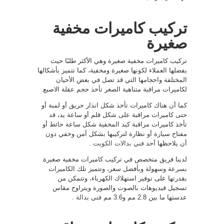
تركيب كاميرات مخفية
صغيرة
تركيب كاميرات مخفية صغيرة وهي الأكثر طلبًا حيث
يفضلها العملاء لكونها صغيرة ومخفية، كما تتميز بأشكالها
المختلفة واحجامها التي قد تصل في بعض الأحيان
لكاميرات مراقبة متناهية الصغر تأخذ حجم عقلة الاصبع.
كما أن هناك كاميرات تأخذ شكل انذار حريق أو لمبة أو
حتى كاميرات مراقبة على شكل قلم أو ساعة يد، قد
تأخذ كاميرات مراقبة كبد المخفية شكل ساعة حائط أو
مفتاح سيارة أو نظارة لتركيبها بشكل آمن وخفي دون
أن يلاحظها أحد
فني بدالات الكويت
.
لدينا فريق متخصص في تركيب كاميرات مخفية صغيرة
بسرعة وسهولة وبأفضل سعر، وتتميز تلك الكاميرات
بقدرتها على توفير استهلاك الكهرباء، وتتمكن من
تسجيل فيديوهات بالصوت والصورة ويتراوح مقاس
عدستها ما بين 2.8 مم و3.6 مم
فني بدالة
.