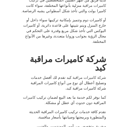
لدينا فريق من أمهر الفنيين المتخصصين في
تركيب
كاميرات مراقبة
منزلية بأنواعها المختلفة، سواء كانت
كاميرا بولت والتي تأخذ شكل أسطواني يشبه الرصاصة.
أو كاميرات دوم وتتميز بإمكانية تركيبها سواء داخل أو
خارج المنزل ويتم تثبيتها على قاعدة دائرية، أو كاميرات
البوكس التي تأخذ شكل مربع وقدرة على التحكم في
مجال الرؤية بجوانب وزوايا متعددة، وغيرها من الأنواع
المختلفة.
شركة كاميرات مراقبة
كبد
شركة كاميرات مراقبة
كبد تقدم لك أفضل خدمات
وتصليح أعطال أي نوع من أنواع كاميرات المراقبة
شركة كاميرات مراقبة كبد،
كما نوفر لكم خدمة ما بعد البيع لضمان تركيب
كاميرات
المراقبة دون حدوث أي عطل أو مشكلة.
نقدم كافة خدمات تركيب كاميرات المراقبة الحديثة
والمتطورة وبرمجتها وصيانتها بأسعار منافسة،
وبفريق متخصص من أمهر المهندسين والفنيين