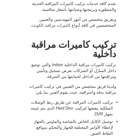
نقدم كافة خدمات تركيب كاميرات المراقبة الحديثة
والمتطورة وبرمجتها وصيانتها بأسعار منافسة،
وبفريق متخصص من أمهر المهندسين والفنيين
المتخصصين في كافة أنواع
كاميرات مراقبة الكويت
.
تركيب كاميرات مراقبة
داخلية
تركيب كاميرات مراقبة الداخلية Indoor والتي توضع
داخل المنازل أو الشركات بغرض تسجيل وتأمين
ومراقبتها من الداخل لحمايتها من السرقة،
ولدينا فريق متخصص من الفنيين في تركيب كاميرات
مراقبة بدقة واحترافية، حيث يقوم الفني بما يلي:
تركيب كاميرات المراقبة عن طريق ربط الوصلات
السلكية ببعضها لتركيب Hard Disc الذي يتم تثبيته
بجهاز DVR.
توصيل الكابل الخاص بالشاشة والماوس بالجهاز
لإعطاء الأوامر المختلفة للجهاز والتحكم بمواقع
التقاط الصور.