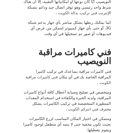
النويصيب أيًا كان نوعها أو امكانياتها التقنية، إلا أن هناك
شرط واحد رئيسي وهو توفر اتصال جيد ودائم بشبكة
الإنترنت
فني تركيب بدالة الكويت
،
كما يمكنك ربطها بشكل مباشر بأي جهاز يدعم شبكة
3G، أو حتى بأي جهاز كمبيوتر لتتمكن من عرض أي
فيديوهات أو صور تم تسجيلها في أي وقت.
فني كاميرات مراقبة
النويصيب
فني كاميرات مراقبة يساعدك في تركيب كاميرا
المراقبة الخاصة بك في أي مكان
فني كاميرات مراقبة
الكويت
،
ومتخصص في تصليح وصيانة أعطال كافة أنواع كاميرات
المراقبة، ولديه الخبرة والكفاءة في استخدام المعدات
المتطورة المتخصصة في تركيب الكاميرات بشكل
محترف
فني انتركم الكويت
،
ومتمكن في اختيار المكان المناسب لزرع الكاميرات
بحيث تكون مخفية حتى لا ينتبه أي متطفل لوجود كاميرا
ويقوم بتعطيلها.