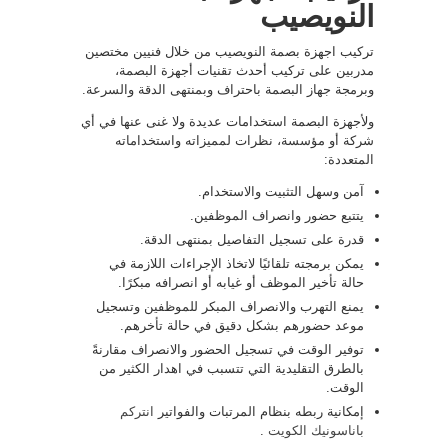
النويصيب
تركيب اجهزة بصمة النويصيب من خلال فنيين مختصين
مدربين على تركيب أحدث تقنيات أجهزة البصمة،
وبرمجة جهاز البصمة باحتراف وبمنتهى الدقة والسرعة.
ولأجهزة البصمة استخدامات عديدة ولا غنى عنها في أي
شركة أو مؤسسة، نظرات لمميزاته واستخداماته
المتعددة:
آمن وسهل التثبيت والاستخدام.
يتتبع حضور وانصراف الموظفين.
قدرة على تسجيل التفاصيل بمنتهى الدقة.
يمكن برمجته تلقائيًا لاتخاذ الإجراءات اللازمة في
حالة تأخير الموظف أو غيابه أو انصرافه مبكرًا.
يمنع التهرب والانصراف المبكر للموظفين وتسجيل
موعد حضورهم بشكل دقيق في حالة تأخرهم.
توفير الوقت في تسجيل الحضور والانصراف مقارنةً
بالطرق التقليدية التي تتسبب في اهدار الكثير من
الوقت.
إمكانية ربطه بنظام المرتبات والفواتير
انتركم
باناسونيك الكويت
.