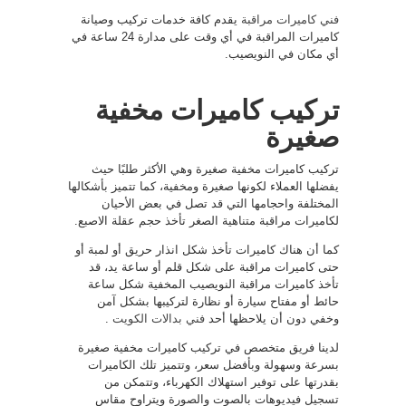
فني كاميرات مراقبة
يقدم كافة خدمات تركيب وصيانة
كاميرات المراقبة في أي وقت على مدارة 24 ساعة في
أي مكان في النويصيب.
تركيب كاميرات مخفية
صغيرة
تركيب كاميرات مخفية صغيرة وهي الأكثر طلبًا حيث
يفضلها العملاء لكونها صغيرة ومخفية، كما تتميز بأشكالها
المختلفة واحجامها التي قد تصل في بعض الأحيان
لكاميرات مراقبة متناهية الصغر تأخذ حجم عقلة الاصبع.
كما أن هناك كاميرات تأخذ شكل انذار حريق أو لمبة أو
حتى كاميرات مراقبة على شكل قلم أو ساعة يد، قد
تأخذ كاميرات مراقبة النويصيب المخفية شكل ساعة
حائط أو مفتاح سيارة أو نظارة لتركيبها بشكل آمن
وخفي دون أن يلاحظها أحد
فني بدالات الكويت
.
لدينا فريق متخصص في تركيب كاميرات مخفية صغيرة
بسرعة وسهولة وبأفضل سعر، وتتميز تلك الكاميرات
بقدرتها على توفير استهلاك الكهرباء، وتتمكن من
تسجيل فيديوهات بالصوت والصورة ويتراوح مقاس