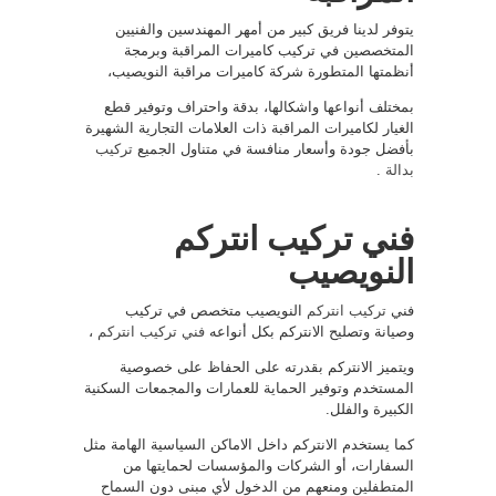
يتوفر لدينا فريق كبير من أمهر المهندسين والفنيين
المتخصصين في تركيب كاميرات المراقبة وبرمجة
أنظمتها المتطورة شركة كاميرات مراقبة النويصيب،
بمختلف أنواعها واشكالها، بدقة واحتراف وتوفير قطع
الغيار لكاميرات المراقبة ذات العلامات التجارية الشهيرة
بأفضل جودة وأسعار منافسة في متناول الجميع
تركيب
بدالة
.
فني تركيب انتركم
النويصيب
فني
تركيب انتركم
النويصيب متخصص في تركيب
وصيانة وتصليح الانتركم بكل أنواعه
فني تركيب انتركم
،
ويتميز الانتركم بقدرته على الحفاظ على خصوصية
المستخدم وتوفير الحماية للعمارات والمجمعات السكنية
الكبيرة والفلل.
كما يستخدم الانتركم داخل الاماكن السياسية الهامة مثل
السفارات، أو الشركات والمؤسسات لحمايتها من
المتطفلين ومنعهم من الدخول لأي مبنى دون السماح