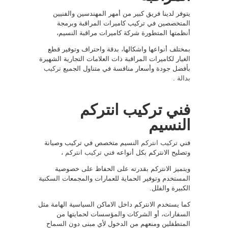
يتوفر لدينا فريق كبير من أمهر المهندسين والفنيين
المتخصصين في تركيب كاميرات المراقبة وبرمجة
أنظمتها المتطورة شركة كاميرات مراقبة النسيم،
بمختلف أنواعها واشكالها، بدقة واحتراف وتوفير قطع
الغيار لكاميرات المراقبة ذات العلامات التجارية الشهيرة
بأفضل جودة وأسعار منافسة في متناول الجميع
تركيب
بدالة
.
فني تركيب انتركم
النسيم
فني
تركيب انتركم
النسيم متخصص في تركيب وصيانة
وتصليح الانتركم بكل أنواعه
فني تركيب انتركم
،
ويتميز الانتركم بقدرته على الحفاظ على خصوصية
المستخدم وتوفير الحماية للعمارات والمجمعات السكنية
الكبيرة والفلل.
كما يستخدم الانتركم داخل الاماكن السياسية الهامة مثل
السفارات، أو الشركات والمؤسسات لحمايتها من
المتطفلين ومنعهم من الدخول لأي مبنى دون السماح