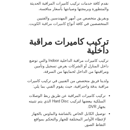
نقدم كافة خدمات تركيب كاميرات المراقبة الحديثة
والمتطورة وبرمجتها وصيانتها بأسعار منافسة،
وبفريق متخصص من أمهر المهندسين والفنيين
المتخصصين في كافة أنواع
كاميرات مراقبة الكويت
.
تركيب كاميرات مراقبة
داخلية
تركيب كاميرات مراقبة الداخلية Indoor والتي توضع
داخل المنازل أو الشركات بغرض تسجيل وتأمين
ومراقبتها من الداخل لحمايتها من السرقة،
ولدينا فريق متخصص من الفنيين في تركيب كاميرات
مراقبة بدقة واحترافية، حيث يقوم الفني بما يلي:
تركيب كاميرات المراقبة عن طريق ربط الوصلات
السلكية ببعضها لتركيب Hard Disc الذي يتم تثبيته
بجهاز DVR.
توصيل الكابل الخاص بالشاشة والماوس بالجهاز
لإعطاء الأوامر المختلفة للجهاز والتحكم بمواقع
التقاط الصور.