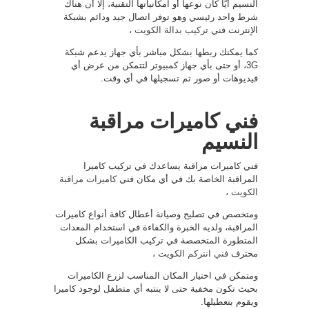
النسيم أيًا كان نوعها أو امكانياتها التقنية، إلا أن هناك
شرط واحد رئيسي وهو توفر اتصال جيد ودائم بشبكة
الإنترنت
فني تركيب بدالة الكويت
،
كما يمكنك ربطها بشكل مباشر بأي جهاز يدعم شبكة
3G، أو حتى بأي جهاز كمبيوتر لتتمكن من عرض أي
فيديوهات أو صور تم تسجيلها في أي وقت.
فني كاميرات مراقبة
النسيم
فني كاميرات مراقبة يساعدك في تركيب كاميرا
المراقبة الخاصة بك في أي مكان
فني كاميرات مراقبة
الكويت
،
ومتخصص في تصليح وصيانة أعطال كافة أنواع كاميرات
المراقبة، ولديه الخبرة والكفاءة في استخدام المعدات
المتطورة المتخصصة في تركيب الكاميرات بشكل
محترف
فني انتركم الكويت
،
ومتمكن في اختيار المكان المناسب لزرع الكاميرات
بحيث تكون مخفية حتى لا ينتبه أي متطفل لوجود كاميرا
ويقوم بتعطيلها.