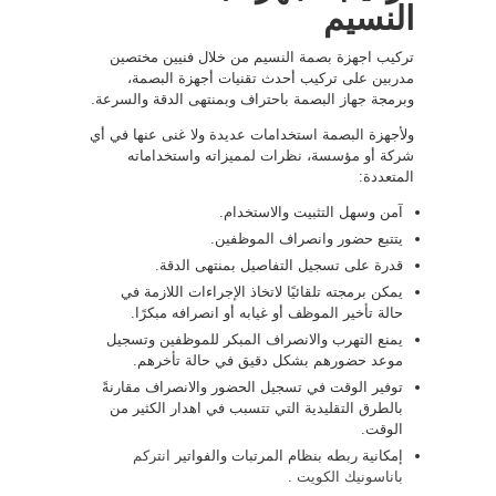
النسيم
تركيب اجهزة بصمة النسيم من خلال فنيين مختصين
مدربين على تركيب أحدث تقنيات أجهزة البصمة،
وبرمجة جهاز البصمة باحتراف وبمنتهى الدقة والسرعة.
ولأجهزة البصمة استخدامات عديدة ولا غنى عنها في أي
شركة أو مؤسسة، نظرات لمميزاته واستخداماته
المتعددة:
آمن وسهل التثبيت والاستخدام.
يتتبع حضور وانصراف الموظفين.
قدرة على تسجيل التفاصيل بمنتهى الدقة.
يمكن برمجته تلقائيًا لاتخاذ الإجراءات اللازمة في
حالة تأخير الموظف أو غيابه أو انصرافه مبكرًا.
يمنع التهرب والانصراف المبكر للموظفين وتسجيل
موعد حضورهم بشكل دقيق في حالة تأخرهم.
توفير الوقت في تسجيل الحضور والانصراف مقارنةً
بالطرق التقليدية التي تتسبب في اهدار الكثير من
الوقت.
إمكانية ربطه بنظام المرتبات والفواتير
انتركم
باناسونيك الكويت
.