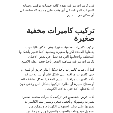
فني كاميرات مراقبة
يقدم كافة خدمات تركيب وصيانة
كاميرات المراقبة في أي وقت على مدارة 24 ساعة في
أي مكان في النسيم.
تركيب كاميرات مخفية
صغيرة
تركيب كاميرات مخفية صغيرة وهي الأكثر طلبًا حيث
يفضلها العملاء لكونها صغيرة ومخفية، كما تتميز بأشكالها
المختلفة واحجامها التي قد تصل في بعض الأحيان
لكاميرات مراقبة متناهية الصغر تأخذ حجم عقلة الاصبع.
كما أن هناك كاميرات تأخذ شكل انذار حريق أو لمبة أو
حتى كاميرات مراقبة على شكل قلم أو ساعة يد، قد
تأخذ كاميرات مراقبة النسيم المخفية شكل ساعة حائط
أو مفتاح سيارة أو نظارة لتركيبها بشكل آمن وخفي دون
أن يلاحظها أحد
فني بدالات الكويت
.
لدينا فريق متخصص في تركيب كاميرات مخفية صغيرة
بسرعة وسهولة وبأفضل سعر، وتتميز تلك الكاميرات
بقدرتها على توفير استهلاك الكهرباء، وتتمكن من
تسجيل فيديوهات بالصوت والصورة ويتراوح مقاس