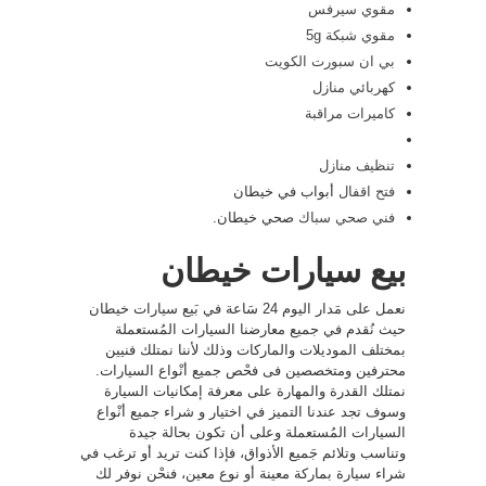
مقوي سيرفس
مقوي شبكة 5g
بي ان سبورت الكويت
كهربائي منازل
كاميرات مراقبة
تنظيف منازل
فتح اقفال
أبواب في خيطان
فني صحي
سباك
صحي خيطان.
بيع سيارات خيطان
نعمل على مَدار اليوم 24 سَاعة في بَيع سيارات خيطان
حيث نُقدم في جميع معارضنا السيارات المُستعملة
بمختلف الموديلات والماركات وذلك لأننا نمتلك فنيين
محترفين ومتخصصين فى فحْص جميع أنْواع السيارات.
نمتلك القدرة والمهارة على معرفة إمكانيات السيارة
وسوف تجد عندنا التميز في اختيار و شراء جميع أنْواع
السيارات المُستعملة وعلى أن تكون بحالة جيدة
وتناسب وتلائم جَميع الأذواق، فإذا كنت تريد أو ترغب في
شراء سيارة بماركة معينة أو نوع معين، فنحْن نوفر لك