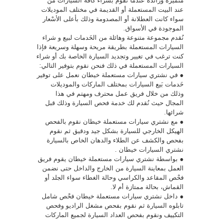
متميزة ورائدة عندما نقوم بشراء كافة السيارات من
عند البيت المستعملة أو القديمة في مختلف الموديلات
سواء كانت العطلانة أو المصدومة وذلك بأعلى الأسْعار
الموجودة في الأسواق.
نُقدم مجموعة متنوعة وهائلة من الخَدمات لبيع و شراء
السيارات المستعملة بطريقة مريحة وسهلة وسريعة فإذا
كنت ترغب في تغيير وتجديد السيارة الخاصة بك أو شراء
السيارات المستعملة في ذلك فنحن نقوم بتوفير التالي:
● في نشتري سيارات مستعملة خيطان نعمل على توفير
خَدمات بَيع السيارات بمختلف الماركات والموديلات
وذلك من خلال فريق عمل محترف ومهتم في هذا
المجال حيث نُقدم لك خدمة فحص السيارة وذلك قبل
شرائها.
● مع نشتري سيارات مستعملة خيطان نقوم بالفحص
الهيكل الخارجي للسيارة بشكل جيد ودقيق ثم نقوم
بفحص والكشف عن الطلاء والدهان الخاص بالسيارة
نشتري السيارات خيطان .
● بواسطة نشتري سيارات مستعملة خيطان يقوم فريق
العمل بمعاينة السيارة من الخارج والداخل حتى نضمن
فحْص المقاعد والكراسي وحالة الغطاء سواء الجلد أو
القماش، بحالة ممتازة أم لا.
● داخل نشتري سيارات مستعملة خيطان فحْص شامل
تابلوه السيارة ثم نقوم بفحص مشغل الراديو وفحص
التكييف ونقوم بفحص العداد السيارة لجميع الماركات