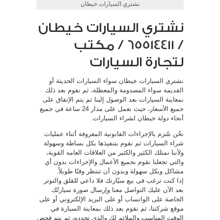
نشتري السيارات خيطان
نشتري السيارات خيطان
/ 65514411 / مكتب
لتجارة السيارات
نشتري السيارات خيطان سواء السيارات الحديثة أو
القديمة سواء المصدومة والمعطلة، ثم نقوم بعد ذلك
بمعاينة السيارات بعد الوصول إلينا ثم يتم الإتفاق على
جميع الأسعار، حيث نعمل على مدار 24 ساعة في جميع
أنحاء دولة خيطان لشراء السيارات.
نحْن نلتزم بالإجراءات القانونية المعروفة أثناء عمليات
شراء السيارات ثم نقوم بتنفيذها بكل بساطة وسهولة
ولأننا نمتلك الكثير والكثير من العلاقات العامه القوية،
والتي تجعلنا نقوم بجميع الأعمال والإجراءات بدون أي
مشاكل وبكل سهولة وبدون أن تنتظر وقتًا طويلاً.
إذا كنت ترغب فى بيع سيّارتك فلا داعي للقلق والتوتر
بعد الآن عليك التواصل معنا وإرسال صورة سيارتّك
الخاصة على الواتساب أو على البريد الإلكتروني أو على
موقع شركتنا، ثم نقوم بعد ذلك بمعاينة السيارة في
الوقت المناسب والملائم لك والذي تحدده، ثم يتم فحص