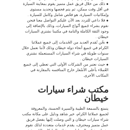
● ذلك من خلال فريق عمل متميز يقوم بمعاينة السيارة
في أقل وقت ممكن، ثم يتم فحصها وتحديد مستوى
وإمكانيات السيارة، هو فحْص شامل وكامل للسيارة .
● فلا داعي للتردد بعد الآن عليكم التواصل معنا فنحن
نقوم بشراء جَميع أنْواع السيارات، وذلك بالإضافة إلى
وجود الثقة الكاملة والتامة في مكتبنا نشتري السيارات
خيطان .
● نحْن نُقدم العديد من الخَدمات إلى جَميع عملائنا
الكرام في جَميع أنحاء دولة خيطان وذلك لأننا نعمل خلال
سنوات طويلة في شراء السيارات المستعملة نشتري
السيارات خيطان .
● حيث نعتبر من الشركات الأولى التي تعطي إلى جَميع
العُملاء بأعلى الأسْعار خارج المنافسه بالمقارنة في
المكاتب الأخرى.
مكتب شراء سيارات
خيطان
يتمتع بالسمعة الطيبة والسيرة الحسنة، والمعروفة
لجميع عملائنا الكرام، خير شاهد ودليل على مكانة مكتب
شراء سيارات خيطان و التي وصلت إليها بفضل فريق
عمل متميز ومحترف، يقدم خَدمات متعددة لذلك نقوم