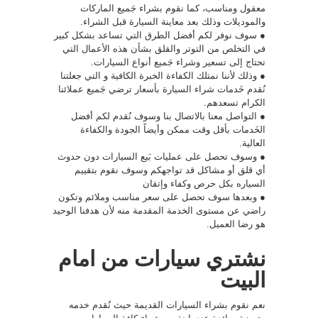
معقول ومناسب، كما نقوم بشراء جَميع الماركات
والموديلات وذلك بعد معاينة السيارة قبل الشراء.
● سوف نوفر لكم أفضل الطرق التي تساعد بشكل كبير
في التخلص من التوتر والقلق بشأن هذه الأعمال التي
تحتاج إلى تسعير وشراء جَميع أنواع السيارات.
● وذلك لأننا نمتلك الكفاءة الخبرة الكافية و التي جعلتنا
نُقدم خَدمات شراء السيارة بأسعار ترضي جَميع عملائنا
الكرام تسعدهم.
● التواصل معنا بالاتصال بنا وسوف نُقدم لكم أفضل
الخَدمات بأقل وقت ممكن وأيضاً الجودة والكفاءة
العالية.
● وسوف تحصل على عمليات بَيع السيارات دون حدوث
أي قلق أو مشاكل قد تواجهكم وسوف نقوم بتقييم
السياره بكل حرص وكفاء وإتقان
● وبعدها سوف تحصل على سعر مناسب وملائم وتكون
راضي عن مستوى الخدمة المقدمة منه لأن هدفنا الوحيد
هو رضا العميل.
نشتري سيارات من امام
البيت
نعم نقوم بشراء السيارات القديمة حيث نُقدم خدمه