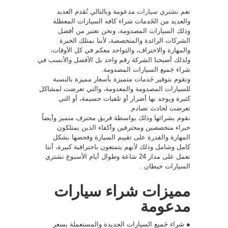
نعم
نشتري سيارات
مدعومة وبالتالي نُقدم العديد
والعديد من الخَدمات شراء كافه السيارات المعطلة
وذلك السيارات المصدومة، ونحن نعتبر من أفضل
الشركات الرائدة والمتخصصة، لأننا نمتلك الخبرة
والمهارة والاحتراف، والتواجد معكم في كل الأوقات،
ولذلك أصبحنا الشركة رقم واحد بل الأفضل والأنسب في
شراء جَميع السيارات المصدومة.
ونقوم بتوفير خَدمات متميزة بأسعار مميزة بالنسبة
للسيارات المصدومة والمعدومة، والتي تعرضت لمشاكل
كثيرة ويوجد بها أضرار أو تلفيات جسيمة، أو التي
تعرضت لحادث تصادم.
نقوم بشرائها وذلك بواسطة فريق محترف متميز وأيضاً
خبراء متخصصين ومحترفين وأكفاء الذين يمتلكون
المهارة والقدرة على تقييم السيارة وفحصها بشكل
كامل وشامل وذلك لأنهم يتمتعون باحترافية كبيرة، أننا
نعمل على مدار 24 سَاعة وطوال أيام الأسبوع نشتري
السيارات خيطان .
مميزات شراء سيارات
مدعومة
● شراء جَميع السيارات الجديدة والمستعملة بسعر