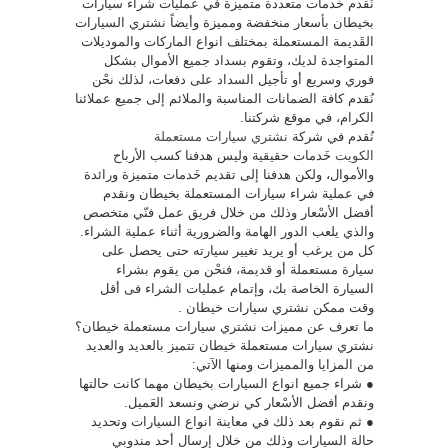
نُقدم خَدمات متعددة متميزة في عمليات شراء سيارات
بخيطان بأسعار منخفضة ومميزة وأيضاً نشتري السيارات
القَديمة المستعملة بمختلف انواع الماركات والموديلات
المتواجدة لديك، وتقوم بسداد جميع الأموال بشكل
فوري وسريع أو تأجيل السداد على دفعات، لذلك نحْن
نُقدم كافة الضمانات المناسبة والملائم إلى جميع عملائنا
الكرام، في موقع شركتنا.
نُقدم في شركة
نشتري سيارات مستعملة
الكويت
خَدمات حقيقية وليس هدفنا كسب الأرباح
والأموال، ولكن هدفنا إلى تقديم خَدمات متميزة ورائدة
في عملية شراء سيارات المستعملة بخيطان ونقدم
أفضل الأسْعار وذلك من خلال فريق عمل فنّي متخصص
والذي يلعب الدور الهامة والضرورية أثناء عملية الشراء.
كل من يرغب أو يريد تغيير سيارته حتى يحصل على
سيارة مستعملة أو قديمة، فنحْن من يقوم بشراء
السيارة الخاصة بك، وإتمام عمليات الشراء فى أقل
وقت ممكن نشتري سيارات خيطان .
ما تعرف عن مميزات نشتري سيارات مستعملة خيطان؟
نشتري سيارات مستعملة خيطان تتميز بالعديد والعديد
من المزايا والمميزات ومنها الآتي:
● شراء جميع انواع السيارات بخيطان مهما كانت حالتها
ونقدم أفضل الأسْعار كي نرضي ونسعد العَميل.
● ثم نقوم بعد ذلك في معاينة انواع السيارات وتحديد
حالة السيارات وذلك من خلال إرسال أحد مندوبي