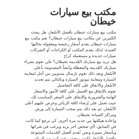
مكتب بيع سيارات
خيطان
مكتب بيع سيارات خيطان بأفضل الأسْعار، هل يبحث
الكثيرين عن مكاتب بيع سيارات خيطان؟ نعم مكتب بيع
سيارات خيطان يقدم أسعار رخيصة ومعقولة بحالتها
الجيدة، لذلك يقدم المكتب أو الكراجات أو الشركات
سيارات جديدة و مستعملة
كراج
.
هل تريد بيع سيارتك القََديمة بخيطان؟ نحْن نقوم بشراء
سيارتك القََديمة والمعطلة وأيضاً المصدومة بأعلى
الأسْعار وبعد ذلك نقوم بارسال مندوبين من أجل لمعاينة
السيارة ومعاينة موتور السيارة وبالتالي يتم تحديد
الأسْعار والاتفاق على كافة التفاصيل.
نقوم بالإنفاق مع العَميل على كافة الأمور والاسعار
الهامة والضرورية والإنفاق على السعر المناسب لك،
حيث تعمل على إرضاء كافة الزبائن وعرض عليهم أعلى
الأسْعار، ثم بعد ذلك يتم سحب السيارة إلى ورش
ومراكز الصيانة بخيطان.
وإعادة هيكلتها من جديد مرة أخرى، كي ترجع كما كانت
في السابق، لأي شخص آخر يريد ويرغب في شرائها
وبأسعار مميزة ونحن نُقدم أفضل الخَدمات المتنوعة
وأفضل الأسْعار لكسب وجذب عدد كبير من الزبائن