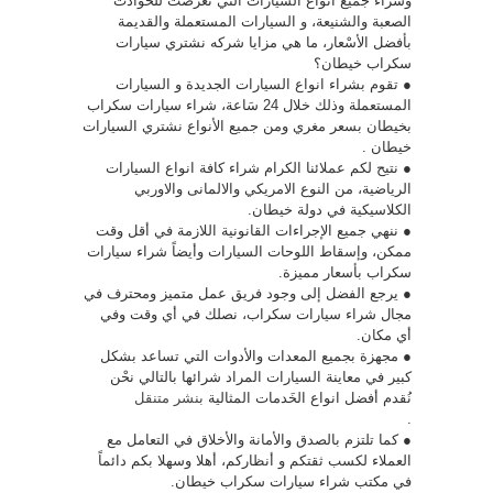
وشراء جميع انواع السيارات التي تعرضت للحوادث
الصعبة والشنيعة، و السيارات المستعملة والقديمة
بأفضل الأسْعار، ما هي مزايا شركه نشتري سيارات
سكراب خيطان؟
● تقوم بشراء انواع السيارات الجديدة و السيارات
المستعملة وذلك خلال 24 سَاعة، شراء سيارات سكراب
بخيطان بسعر مغري ومن جميع الأنواع نشتري السيارات
خيطان .
● نتيح لكم عملائنا الكرام شراء كافة انواع السيارات
الرياضية، من النوع الامريكي والالمانى والاوربي
الكلاسيكية في دولة خيطان.
● ننهي جميع الإجراءات القانونية اللازمة في أقل وقت
ممكن، وإسقاط اللوحات السيارات وأيضاً شراء سيارات
سكراب بأسعار مميزة.
● يرجع الفضل إلى وجود فريق عمل متميز ومحترف في
مجال شراء سيارات سكراب، نصلك في أي وقت وفي
أي مكان.
● مجهزة بجميع المعدات والأدوات التي تساعد بشكل
كبير في معاينة السيارات المراد شرائها بالتالي نحْن
نُقدم أفضل انواع الخَدمات المثالية
بنشر متنقل
.
● كما تلتزم بالصدق والأمانة والأخلاق في التعامل مع
العملاء لكسب ثقتكم و أنظاركم، أهلا وسهلا بكم دائماً
في مكتب شراء سيارات سكراب خيطان.