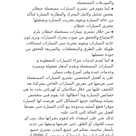
والموديلات المستعملة.
● كما نقوم في
نشتري السيارات
مستعملة خيطان
بفحص شامل وكامل المحرك والبطارية السيارة لنتأكد
من حالة السيارة ونقوم بتجريب السياره وتشغيلها
نشتري السيارات خيطان .
● من خلال نشتري سيارات مستعملة خيطان يلزم
الاستماع والتحقق من صوت محرك السيارات ونرى لون
عادم السيارات ونقوم بتجربة سير السيارات لمسافات
طويلة على الطرق والمنعطفات والسريعة للتحقق من
جودة تشغيلها.
● كما نُقدم خَدمات شراء السيارات المعطوبة و
السيارات المستعملة ونقدم أسعار معقولة ومميزة
وخدمات جيدة وفي أسرع وقت ممكن.
على يد أفضل المختصين نشتري السيارات المستعملة
حتى نعرضها في معرض السيارات الخاص بشركتنا بعد
الكشف عليها من خلال ميكانيكي أو كهربائي يحدد ما هي
خصائص السيارة وما أعطالها، لذا يقوم فني متخصص
بصيانة ومعالجة جَميع المشاكل التي تعرضت لها السيارة
موفرا قطع أصلية مدموجة مع أثاث السيارة حتى يعيدها
أفضل من الحالة التي كانت عليه،
لذلك نحن على استعداد تام لنقوم بشرائها منك دون أي
سبب للخوف أو القلق، حتى نعرضها ونبيعها من جديد
بأسعار مناسبة، معكم في جَميع المدن نشتري جميع
أنواع السيارات مثل (تويوتا أو مرسيدس أو BMW أو