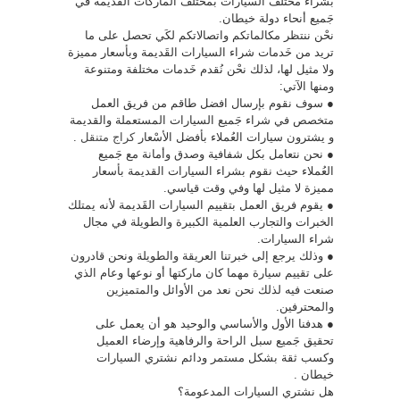
بشراء مختلف السيارات بمختلف الماركات القَديمة في
جَميع أنحاء دولة خيطان.
نحْن ننتظر مكالماتكم واتصالاتكم لكَي تحصل على ما
تريد من خَدمات شراء السيارات القَديمة وبأسعار مميزة
ولا مثيل لها، لذلك نحْن نُقدم خَدمات مختلفة ومتنوعة
ومنها الآتي:
● سوف نقوم بإرسال افضل طاقم من فريق العمل
متخصص في شراء جَميع السيارات المستعملة والقديمة
و يشترون سيارات العُملاء بأفضل الأسْعار
كراج متنقل
.
● نحن نتعامل بكل شفافية وصدق وأمانة مع جَميع
العُملاء حيث نقوم بشراء السيارات القديمة بأسعار
مميزة لا مثيل لها وفي وقت قياسي.
● يقوم فريق العمل بتقييم السيارات القَديمة لأنه يمتلك
الخبرات والتجارب العلمية الكبيرة والطويلة في مجال
شراء السيارات.
● وذلك يرجع إلى خبرتنا العريقة والطويلة ونحن قادرون
على تقييم سيارة مهما كان ماركتها أو نوعها وعام الذي
صنعت فيه لذلك نحن نعد من الأوائل والمتميزين
والمحترفين.
● هدفنا الأول والأساسي والوحيد هو أن يعمل على
تحقيق جَميع سبل الراحة والرفاهية وإرضاء العميل
وكسب ثقة بشكل مستمر ودائم نشتري السيارات
خيطان .
هل نشتري السيارات المدعومة؟