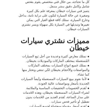
كل ما تحتاجه، من خلال فني متخصص يقوم بفحص
شامل وكامل دقيق
بنشر متنقل
.
يتميز فني سيارات خيطان بمعرفة علم بكل كبيرة
وصغيرة عن حالة السيارة لتكون على دراية تامة، بداخل
وخارج السيارة، نمتلك كافة قطع الغيار التي يمكن
تغييرها وتبديلها في السيارة بكل سهولة ويسر نشتري
السيارات خيطان .
مميزات نشتري سيارات
خيطان
● نمتلك معارض كثيرة وعديدة من أجل بَيع السيارات
المُستعملة بمختلف الماركات والموديلات بخيطان.
● نمتلك جَميع انواع السيارات بمختلف الماركات
والمواصفات والأحجام بخيطان لكَي تنتقي وتختار منها
كما تشاء.
● لأننا نقوم ببيع السيارات المستعملة وأيضاً السيارات
الجديدة بأسعار ومواصفات عالية الجودة.
● نُقدم الخصومات التخفيضات المناسبة والملائمة
لشراء السيارات المستعملة بخيطان، وهذه الخَدمات
على مدار الساعة، نُقدم العديد من الخَدمات بدون
تعطيل أو تأخير
فحص سيارات
.
● نُقدم أسعار مقبولة ومعقولة لجميع السيارات