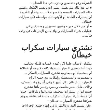
الشركة وهو متخصص ومدرب في هذا المجال .
● ثم بعد ذلك يتم تقييم السيارات وتقييم الأسْعار وتقييم
حالة السيارات المستعملة سواء كانت حديثة أو القَديمة
أو السيارات العادية أو الأوتوماتيك بواسطة فنّي سيارات
خيطان.
● أو من خلال خبراء وفنيين متميزين ومحترفين في
عمليات شراء السيارات وإنهاء جميع الإجراءات في وقت
قياسي.
نشتري سيارات سكراب
خيطان
يمكنك الاتصال علينا لكن نُقدم خَدمات كاملة وشاملة
حيث أننا نشتري السيارات سواء كانت قديمه أو عطلانة
أو مستعملة أو مصدومة نشتري السيارات السكراب
والمصدومه والمستعملة وإمكانية بيع جميع انواع
السيارات بخيطان بكل سهولة وفي أسرع وقت ممكن،
وذلك مقابل سعر مناسب ومميز، ونتميز بأننا نشتري
جميع انواع السيارات بمختلف موديلاتها وماركاتها، حيث
أن خدمة شراء سيارات سكراب متاحة 24 سَاعة بموقع
شركتنا نشتري السيارات خيطان .
نحْن نمتلك القدرة والمهارة في إنهاء جميع الإجراءات