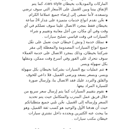
الماركات والموديلات بخيطان cars style، كما يتم
الإتفاق بيننا وبين العَميل على الأسعار التي سوف ترضي
وتسعده، لأننا نسعى إلى إرضاء جميع عملائنا الكرام.
● نحْن نقدم انواع خدمات متميزة على مَدار 24 ساعة
بخيطان فقط بمجرد الاتصال علينا سوف تصلكم في أي
وقت وفي أي مكان، من أجل معاينة وتقييم و شراء
السيارات في وقت قياسي
تصليح سيارات
.
● نمتلك خدمة ( ونش ) خيطان حيث نعمل على نقْل
جميع انواع السيارات المصدومة والمعطلة إلى مقر
شركتنا بخيطان، وذلك بمجرد الاتصال على خدمة العملاء
سوف نتحرك على الفور وفي أسرع وقت ممكن، وننقلها
بكل سهولة ويسر.
● تتم عمليات بيع السيارات بشركتنا بخيطان بكل سهولة
ويسر، وبسعر يسعد ويرضى العَميل، فلا داعي للخوف
والقلق والتردد عليك فقد الاتصال بنا، وإرسال صورة
للسيارة المراد بيعها.
● نقوم بتقييم السيارات كما يتم إرسال سعر سريع من
خلال فريق عمل المدرب والمتكامل حيث يتم تحديد
السعر وإرساله إلى العَميل، نحْن نلبي جميع متطلباتكم
حيث أن هدفنا الأول والوحيد هو كسب ثقة العَميل، وهو
ما يبحث عنه الكثيرين ويجدده داخل نشتري سيارات
خيطان
مكتب سيارات
.