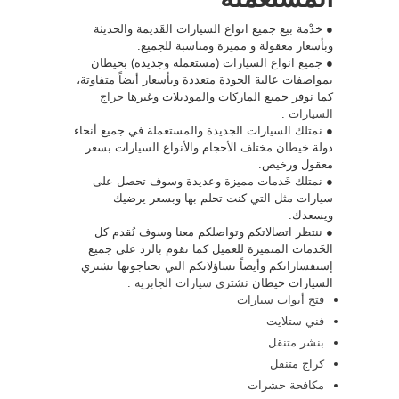
● خدْمة بيع جميع انواع السيارات القَديمة والحديثة
وبأسعار معقولة و مميزة ومناسبة للجميع.
● جميع انواع السيارات (مستعملة وجديدة) بخيطان
بمواصفات عالية الجودة متعددة وبأسعار أيضاً متفاوتة،
كما نوفر جميع الماركات والموديلات وغيرها
حراج
السيارات
.
● نمتلك السيارات الجديدة والمستعملة في جميع أنحاء
دولة خيطان مختلف الأحجام والأنواع السيارات بسعر
معقول ورخيص.
● نمتلك خَدمات مميزة وعديدة وسوف تحصل على
سيارات مثل التي كنت تحلم بها وبسعر يرضيك
ويسعدك.
● ننتظر اتصالاتكم وتواصلكم معنا وسوف نُقدم كل
الخَدمات المتميزة للعميل كما نقوم بالرد على جميع
إستفساراتكم وأيضاً تساؤلاتكم التي تحتاجونها نشتري
السيارات خيطان
نشتري سيارات الجابرية
.
فتح أبواب سيارات
فني ستلايت
بنشر متنقل
كراج متنقل
مكافحة حشرات