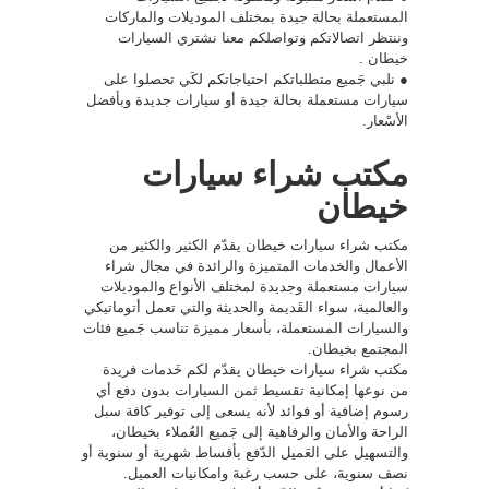
المستعملة بحالة جيدة بمختلف الموديلات والماركات
وننتظر اتصالاتكم وتواصلكم معنا نشتري السيارات
خيطان .
● نلبي جَميع متطلباتكم احتياجاتكم لكَي تحصلوا على
سيارات مستعملة بحالة جيدة أو سيارات جديدة وبأفضل
الأسْعار.
مكتب شراء سيارات
خيطان
مكتب شراء سيارات خيطان يقدّم الكثير والكثير من
الأعمال والخدمات المتميزة والرائدة في مجال شراء
سيارات مستعملة وجديدة لمختلف الأنواع والموديلات
والعالمية، سواء القَديمة والحديثة والتي تعمل أتوماتيكي
والسيارات المستعملة، بأسعار مميزة تناسب جَميع فئات
المجتمع بخيطان.
مكتب شراء سيارات خيطان يقدّم لكم خَدمات فريدة
من نوعها إمكانية تقسيط ثمن السيارات بدون دفع أي
رسوم إضافية أو فوائد لأنه يسعى إلى توفير كافة سبل
الراحة والأمان والرفاهية إلى جَميع العُملاء بخيطان،
والتسهيل على العَميل الدّفع بأقساط شهرية أو سنوية أو
نصف سنوية، على حسب رغبة وامكانيات العميل.