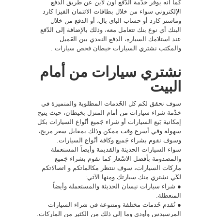
كما أنه يوفر خدْمة الدّفع أون لاين عن طريق الدفع
الإلكتروني سواء من خلال بطاقات الائتمان الفيزا كارد
وماستر كارد أو حساب الباي بال، أو الدفع من خلال
البنك أي نوع بنك تتعامل معه، وذلك بالإضافة إلى الدّفع
عند استلامك السيارة، الدفع النقدي بين العَميل
والمكتب نشتري السيارات خيطان
فحص سيارات
.
نشتري سيارات من أمام
البيت
سوف نحقق لكم كل الخَدمات المطلوبة والمتميزة في
خدْمة شراء سيارات من أمام المنزل بخيطان، حيث يتيح
إمكانية بَيع السيارات أو شراء جَميع أنْواع السيارات بكل
سهولة وفي أسرع وقت ممكن وذلك بمقابل سعر مربح،
وسوف نقوم بشراء جَميع وكافة أنْواع السيارات.
سواء السيارات الحديثة والقديمة وأيضاً المستعملة
والمصدومة بأفضل الاسْعار كما نقوم بشراء جَميع
ماركات السيارات، سوف ننتظر مكالماتكم و اتصالاتكم
لكَي نشتري منك سيارتك ومنها الآتي:
● شراء سيارات نيسان الحديثة والمستعملة وأيضاً
المتعطلة.
● نُقدم خَدمات مختلفة ومتنوعة في شراء السيارات
المرسيدس وأودي وما إلى ذلك من الكثير من الماركات.