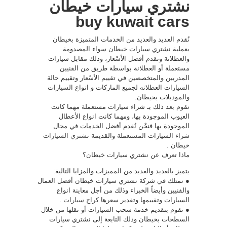
نشتري سيارات خيطان
buy kuwait cars
نُقدم العديد والعديد من الخدمات المتميزة بخيطان
بعملية نشتري سيارات خيطان سواء المصدومة
والعطلانة ونقدم أفضل الأسْعار، وذلك مقابل سيارات
مستعملة أو العطلانة بواسطة طريق من الفنيين
المدربين والمتخصصين في تقييم الأسْعار وتقييم حالة
السيارات العطلانه لجميع الماركات و انواع السيارات
والموديلات بخيطان.
نقوم بعد ذلك بـ شراء سيارات مستعملة مهما كانت
العيوب الموجودة بها، ومهما كانت انواع الأعطال
الموجودة بها فنحْن نُقدم أفضل الخدمات في مجال
شراء السيارات المستعملة والقديمة
نشتري السيارات
خيطان .
ماذا تعرف عن نشتري سيارات خيطان؟
يتميز بالعديد والعديد من المميزات والمزايا التالية:
● نمتلك في شركة نشتري سيارات خيطان أفضل العمال
والفنيين وأيضاً الخبراء وذلك من أجل معاينة انواع
السيارات وتقييمها وتقدير سعرها
كراج سيارات
.
● نقوم بتقديم خدمة سحب السيارات أو نقلها من خلال
السطحات بخيطان وذلك التابعة إلى نشتري سيارات