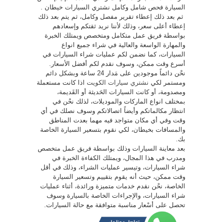
السيارة فحص شامل وكامل نشتري السيارات خيطان .
ثم بعد ذلك إعطاء تقرير مفصل وكامل، ثم يتم بعد ذلك
إعطاء أعلى سعر، وذلك لأننا نريد ثقتكم وإسعادهم
بواسطة فريق عمل متكامل ومتخصص ويمتلك الخبرة
والمهارة الواسعة والعالية في شراء جميع انواع
السيارات، كما نضمن لكم عمليات شراء السيارات في
أسرع وقت ممكن، وسوف نقدم لكم أفضل الأسعار.
نحْن دائماً موجودين على مَدار 24 ساعة وبشكل دائم
ومستمر لكي
نشتري سيارات الكويت
اذا كانت مستعملة
ومصدومة، أو كانت السيارات الحَديثة أو القَديمة،
بمختلف انواع الماركات والموديلات، لذلك نحْن في
انتظار مكالماتكم وأيضاً اتصالاتكم وسوف نصلك في أي
وقت وفي أي مكان متواجد فيه مهما بعدت المناطق
والمسافات بخيطان، لكي نقوم بتسعير السيارة الخاصة
بك.
بعد معاينة السيارات وذلك بواسطة فريق عمل متخصص
ومدرب في هذا المجال، ويمتلك الكفاءة الخبرة في
شراء السيارات، وتيسير عمليات الشراء، وذلك في أقل
وقت ممكن، حيث أنه يقوم بتقييم وتسعير السيارة
الخاصة، نحْن نقدم خدمات متميزة ورائدة، أثناء عمليات
شراء السيارات، والإجراءات الخاصة بالسيارة وسوف
تحصل على أسْعار مناسبة متوافقة مع حالة السيارات.