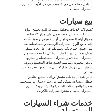
للتعامل معنا فنحن في خدمتكم في كل الأوقات
نشتري
السيارات
خيطان .
بيع سيارات
نُقدم لكم خَدمات مختلفة ومتنوعة للبيع لجميع انواع
السيارات بخيطان، حيث نعمل على مَدار 24 سَاعة،
وطوال أيام السنة وطوال أيام الأسبوع، وسوف نُقدم
لكم جميع أنْواع السيارات الرخيصة والمستعملة، لكي
نلبي جميع احتياجاتكم وطلباتكم في أقل وقت ممكن.
سوف تجد عزيزي العَميل عندنا كل ما تبحث عنه من
السيارات الجديدة والسيارات المستعملة و نشتريها
بأسعار معقولة ومناسبة لجميع فئات المجتمع وسوف
تحصل على موديل وماركة التي ترغب بها سعر رخيص
ومثالي.
نتميز بتقديم خَدمات متميزة ورائدة بجميع مناطق
خيطان وتساعد بشكل كبير في شراء سيارات مستعملة
وجديدة بالمواصفات العالمية وعالية الجودة نشتري
السيارات خيطان
يشتري سيارات بالكويت
.
خدمات شراء السيارات
المستعملة