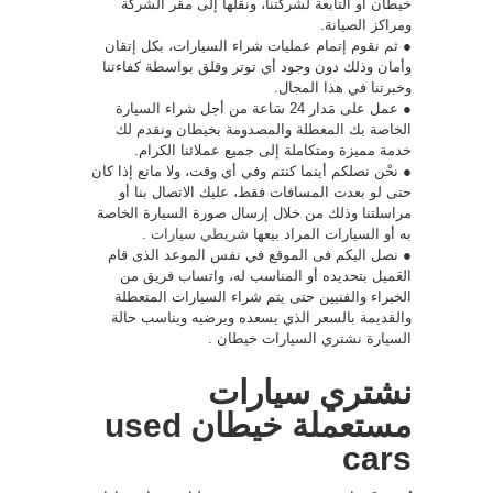
خيطان أو التابعة لشركتنا، ونقلها إلى مقر الشركة
ومراكز الصيانة.
● ثم نقوم إتمام عمليات شراء السيارات، بكل إتقان
وأمان وذلك دون وجود أي توتر وقلق بواسطة كفاءتنا
وخبرتنا في هذا المجال.
● عمل على مَدار 24 سَاعة من أجل شراء السيارة
الخاصة بك المعطلة والمصدومة بخيطان ونقدم لك
خدمة مميزة ومتكاملة إلى جميع عملائنا الكرام.
● نحْن نصلكم أينما كنتم وفي أي وقت، ولا مانع إذا كان
حتى لو بعدت المسافات فقط، عليك الاتصال بنا أو
مراسلتنا وذلك من خلال إرسال صورة السيارة الخاصة
به أو السيارات المراد بيعها
شريطي سيارات
.
● نصل اليكم فى الموقع في نفس الموعد الذى قام
العَميل بتحديده أو المناسب له، واتساب فريق من
الخبراء والفنيين حتى يتم شراء السيارات المتعطلة
والقديمة بالسعر الذي يسعده ويرضيه ويناسب حالة
السيارة نشتري السيارات خيطان .
نشتري سيارات
مستعملة خيطان used
cars