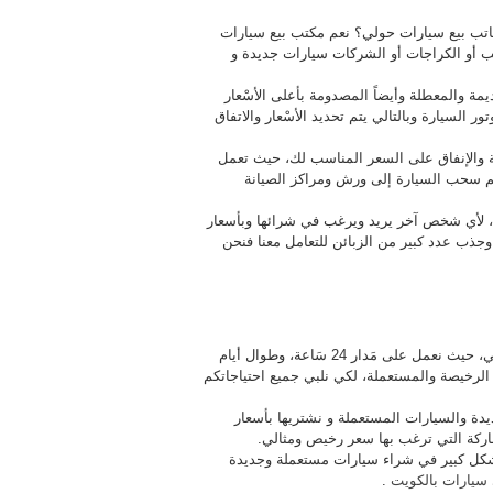
اتب بيع سيارات حولي؟ نعم مكتب بيع سيارات
تب أو الكراجات أو الشركات سيارات جديدة و
يمة والمعطلة وأيضاً المصدومة بأعلى الأسْعار
 السيارة وبالتالي يتم تحديد الأسْعار والاتفاق
رية والإنفاق على السعر المناسب لك، حيث تعمل
يتم سحب السيارة إلى ورش ومراكز الصيانة
، لأي شخص آخر يريد ويرغب في شرائها وبأسعار
جذب عدد كبير من الزبائن للتعامل معنا فنحن
نُقدم لكم خَدمات مختلفة ومتنوعة للبيع لجميع انواع السيارات بحولي، حيث نعمل على مَدار 24 سَاعة، وطوال أيام
 الرخيصة والمستعملة، لكي نلبي جميع احتياجاتكم
دة والسيارات المستعملة و نشتريها بأسعار
ركة التي ترغب بها سعر رخيص ومثالي.
بشكل كبير في شراء سيارات مستعملة وجديدة
سيارات بالكويت
.