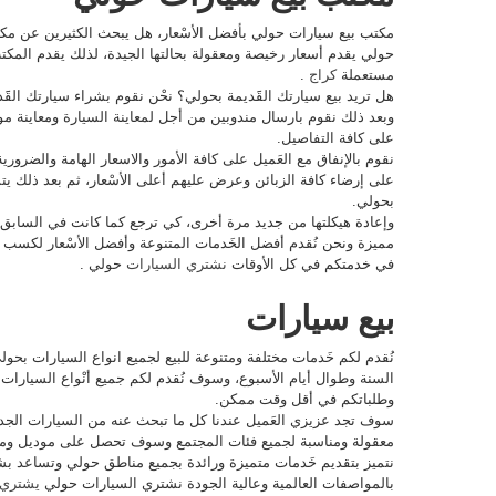
مكتب بيع سيارات حولي بأفضل الأسْعار، هل يبحث الكثيرين عن مك
حولي يقدم أسعار رخيصة ومعقولة بحالتها الجيدة، لذلك يقدم المك
مستعملة
كراج
.
هل تريد بيع سيارتك القََديمة بحولي؟ نحْن نقوم بشراء سيارتك القََد
وبعد ذلك نقوم بارسال مندوبين من أجل لمعاينة السيارة ومعاينة موتور
على كافة التفاصيل.
نقوم بالإنفاق مع العَميل على كافة الأمور والاسعار الهامة والضرو
على إرضاء كافة الزبائن وعرض عليهم أعلى الأسْعار، ثم بعد ذلك 
بحولي.
وإعادة هيكلتها من جديد مرة أخرى، كي ترجع كما كانت في السابق
مميزة ونحن نُقدم أفضل الخَدمات المتنوعة وأفضل الأسْعار لكسب و
في خدمتكم في كل الأوقات
نشتري السيارات
حولي .
بيع سيارات
السنة وطوال أيام الأسبوع، وسوف نُقدم لكم جميع أنْواع السيارات
وطلباتكم في أقل وقت ممكن.
سوف تجد عزيزي العَميل عندنا كل ما تبحث عنه من السيارات الجدي
معقولة ومناسبة لجميع فئات المجتمع وسوف تحصل على موديل وما
نتميز بتقديم خَدمات متميزة ورائدة بجميع مناطق حولي وتساعد 
بالمواصفات العالمية وعالية الجودة نشتري السيارات حولي
يشتري 