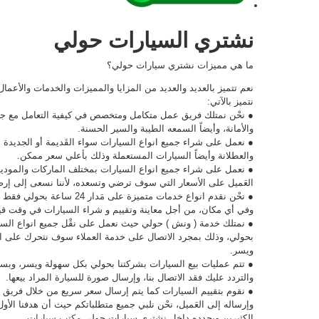
نشتري السيارات حولي
ما هي مميزات نشتري سيارات حولي؟
نعم تتميز بالعديد والعديد من المزايا والمميزات والخدمات والأعمال
نتميز بالآتي:
● نحْن نمتلك فريق عمل متكامل ومتخصص في كيفية التعامل مع جميع 
والأمانة، وأيضاً السمعه الطيبة والسير الحسنة.
● نعمل على شراء جميع انواع السيارات سواء القَديمة أو الجديدة 
والعطلانة وأيضاً السيارات المستعملة وذلك بأعلي سعر ممكن.
العَميل على الأسعار التي سوف ترضي وتسعده، لأننا نسعى إلى إرضا
● نحْن نقدم انواع خدمات متميزة
وفي أي مكان، من أجل معاينة وتقييم و شراء السيارات في وقت 
● نمتلك خدمة ( ونش ) حولي حيث نعمل على نقْل جميع انواع السي
بحولي، وذلك بمجرد الاتصال على خدمة العملاء سوف نتحرك على ا
ويسر.
● تتم عمليات بيع السيارات بشركتنا بحولي بكل سهولة ويسر، وبسع
والتردد عليك فقد الاتصال بنا، وإرسال صورة للسيارة المراد بيعها.
● نقوم بتقييم السيارات كما يتم إرسال سعر سريع من خلال فريق 
وإرساله إلى العَميل، نحْن نلبي جميع متطلباتكم حيث أن هدفنا الأو
الكثيرين ويجدده داخل نشتري سيارات حولي
مكتب سيارات
.