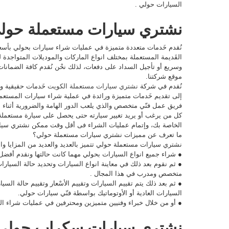
السيارات حولي .
نشتري سيارات مستعملة حولي ed cars
نُقدم خَدمات متعددة متميزة في عمليات شراء سيارات بحولي بأسع
القَديمة المستعملة بمختلف انواع الماركات والموديلات المتواجدة
وسريع أو تأجيل السداد على دفعات، لذلك نحْن نُقدم كافة الضمانات 
موقع شركتنا.
نُقدم في شركة
نشتري سيارات مستعملة الكويت
خَدمات حقيقية ول
إلى تقديم خَدمات متميزة ورائدة في عملية شراء سيارات المستعمل
فريق عمل فنّي متخصص والذي يلعب الدور الهامة والضرورية أثناء ع
كل من يرغب أو يريد تغيير سيارته حتى يحصل على سيارة مستعملة أ
الخاصة بك، وإتمام عمليات الشراء فى أقل وقت ممكن نشتري سيا
ما تعرف عن مميزات نشتري سيارات مستعملة حولي؟
نشتري سيارات مستعملة حولي تتميز بالعديد والعديد من المزايا وال
● شراء جميع انواع السيارات بحولي مهما كانت حالتها ونقدم أفضل 
● ثم نقوم بعد ذلك في معاينة انواع السيارات وتحديد حالة السيار
متخصص ومدرب في هذا المجال .
● ثم بعد ذلك يتم تقييم السيارات وتقييم الأسْعار وتقييم حالة السي
السيارات العادية أو الأوتوماتيك بواسطة فنّي سيارات حولي.
● أو من خلال خبراء وفنيين متميزين ومحترفين في عمليات شراء ال
نشتري سيارات سكراب حولي