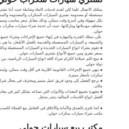
يمكنك الاتصال علينا لكن نُقدم خَدمات كاملة وشاملة حيث أننا نشت
مستعملة أو مصدومة نشتري السيارات السكراب والمصدومه والمستعم
بكل سهولة وفي أسرع وقت ممكن، وذلك مقابل سعر مناسب ومميز، و
حولي .
نحْن نمتلك القدرة والمهارة في إنهاء جميع الإجراءات وشراء جميع
والشنيعة، و السيارات المستعملة والقديمة بأفضل الأسْعار، ما 
بسعر مغري ومن جميع الأنواع نشتري السيارات حولي .
● نتيح لكم عملائنا الكرام شراء كافة انواع السيارات الرياضية، من ا
دولة حولي.
● ننهي جميع الإجراءات القانونية اللازمة في أقل وقت ممكن، وإسق
سكراب بأسعار مميزة.
● يرجع الفضل إلى وجود فريق عمل متميز ومحترف في مجال شرا
مكان.
● مجهزة بجميع المعدات والأدوات التي تساعد بشكل كبير في معاينة ا
أفضل انواع الخَدمات المثالية
بنشر متنقل
.
● كما تلتزم بالصدق والأمانة والأخلاق في التعامل مع العملاء لكسب 
مكتب شراء سيارات سكراب حولي.
مكتب بيع سيارات حولي