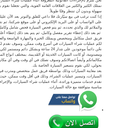
نحْن نلتزم بالإجراءات القانونية المعروفة أثناء عمليات شراء السيا
نمتلك الكثير والكثير من العلاقات العامه القوية، والتي تجعلنا نقو
سهولة وبدون أن تنتظر وقتًا طويلاً.
إذا كنت ترغب فى بيع سيّارتك فلا داعي للقلق والتوتر بعد الآن عل
على الواتساب أو على البريد الإلكتروني أو على موقع شركتنا، ثم ن
والملائم لك والذي تحدده، ثم يتم فحص السيارة فحص شامل وكامل
ثم بعد ذلك إعطاء تقرير مفصل وكامل، ثم يتم بعد ذلك إعطاء أعلى
فريق عمل متكامل ومتخصص ويمتلك الخبرة والمهارة الواسعة والعا
لكم عمليات شراء السيارات في أسرع وقت ممكن، وسوف نقدم لكم
نحْن دائماً موجودين على مَدار 24 ساعة وبشكل دائم ومستمر لكي
ومصدومة، أو كانت السيارات الحَديثة أو القَديمة، بمختلف انواع الم
مكالماتكم وأيضاً اتصالاتكم وسوف نصلك في أي وقت وفي أي مكان
بحولي، لكي نقوم بتسعير السيارة الخاصة بك.
بعد معاينة السيارات وذلك بواسطة فريق عمل متخصص ومدرب في هذ
السيارات، وتيسير عمليات الشراء، وذلك في أقل وقت ممكن، حيث أن
نقدم خدمات متميزة ورائدة، أثناء عمليات شراء السيارات، والإجر
مناسبة متوافقة مع حالة السيارات.