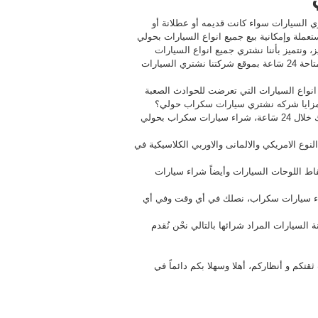
ري السيارات سواء كانت قديمه أو عطلانة أو
لة وإمكانية بيع جميع انواع السيارات بحولي
نتميز بأننا نشتري جميع انواع السيارات
بمختلف موديلاتها وماركاتها، حيث أن خدمة شراء سيارات سكراب متاحة 24 سَاعة بموقع شركتنا نشتري السيارات
 انواع السيارات التي تعرضت للحوادث الصعبة
هي مزايا شركه نشتري سيارات سكراب حولي؟
● تقوم بشراء انواع السيارات الجديدة و السيارات المستعملة وذلك خلال 24 سَاعة، شراء سيارات سكراب بحولي
لنوع الامريكي والالمانى والاوربي الكلاسيكية في
اط اللوحات السيارات وأيضاً شراء سيارات
ء سيارات سكراب، نصلك في أي وقت وفي أي
لسيارات المراد شرائها بالتالي نحْن نُقدم
ثقتكم و أنظاركم، أهلا وسهلا بكم دائماً في