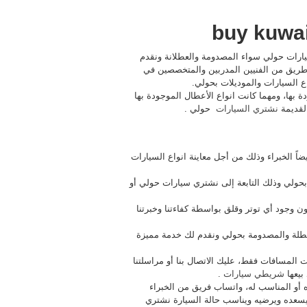
سيارات حولي سواء المصدومة والعطلانة ونقدم
 طريق من الفنيين المدربين والمتخصصين في
واع السيارات والموديلات بحولي.
 بها، ومهما كانت انواع الأعطال الموجودة بها
لقديمة
نشتري السيارات
حولي .
ً الخبراء وذلك من أجل معاينة انواع السيارات
حولي وذلك التابعة إلى نشتري سيارات حولي أو
ن وجود أي توتر وقلق بواسطة كفاءتنا وخبرتنا
صة بك المعطلة والمصدومة بحولي ونقدم لك خدمة مميزة
ت المسافات فقط، عليك الاتصال بنا أو مراسلتنا
بيعها
شريطي سيارات
.
 أو المناسب له، واتساب فريق من الخبراء
 يسعده ويرضيه ويناسب حالة السيارة نشتري