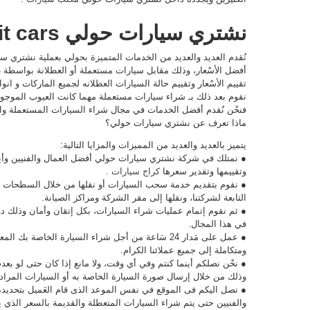
نشتري سيارات حولي buy kuwait cars
نُقدم العديد والعديد من الخدمات المتميزة بحولي بعملية نشتري 
أفضل الأسْعار، وذلك مقابل سيارات مستعملة أو العطلانة بواسطة
تقييم الأسْعار وتقييم حالة السيارات العطلانه لجميع الماركات و ان
نقوم بعد ذلك بـ شراء سيارات مستعملة مهما كانت العيوب الموجودة
فنحْن نُقدم أفضل الخدمات في مجال شراء السيارات المستعملة وا
ماذا تعرف عن نشتري سيارات حولي؟
يتميز بالعديد والعديد من المميزات والمزايا التالية:
● نمتلك في شركة نشتري سيارات حولي أفضل العمال والفنيين وأيضا
وتقييمها وتقدير سعرها
كراج سيارات
.
● نقوم بتقديم خدمة سحب السيارات أو نقلها من خلال السطحات ب
التابعة لشركتنا، ونقلها إلى مقر الشركة ومراكز الصيانة.
● ثم نقوم إتمام عمليات شراء السيارات، بكل إتقان وأمان وذلك دو
في هذا المجال.
● عمل على مَدار 24 سَاعة من أجل شراء السيارة الخا
ومتكاملة إلى جميع عملائنا الكرام.
● نحْن نصلكم أينما كنتم وفي أي وقت، ولا مانع إذا كان حتى لو بعد
وذلك من خلال إرسال صورة السيارة الخاصة به أو السيارات المراد 
● نصل اليكم فى الموقع في نفس الموعد الذى قام العَميل بتحديده
والفنيين حتى يتم شراء السيارات المتعطلة والقديمة بالسعر الذي