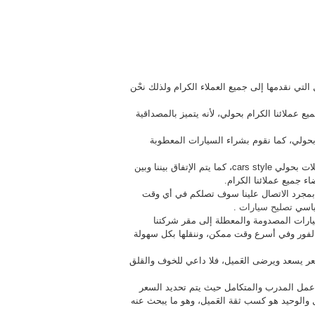
 التي نقدمها إلى جميع العملاء الكرام ولذلك نحْن
عملائنا الكرام بحولي، لأنه يتميز بالمصداقية
بحولي، كما نقوم بشراء السيارات المعطوبة
● نعمل على شراء جميع انواع السيارات بمختلف الماركات والموديلات بحولي cars style، كما يتم الإتفاق بيننا وبين
ء جميع عملائنا الكرام.
 على مَدار 24 ساعة بحولي فقط بمجرد الاتصال علينا سوف تصلكم في أي وقت
قياسي
تصليح سيارات
.
ارات المصدومة والمعطلة إلى مقر شركتنا
لفور وفي أسرع وقت ممكن، وننقلها بكل سهولة
ر يسعد ويرضى العَميل، فلا داعي للخوف والقلق
عمل المدرب والمتكامل حيث يتم تحديد السعر
ل والوحيد هو كسب ثقة العَميل، وهو ما يبحث عنه