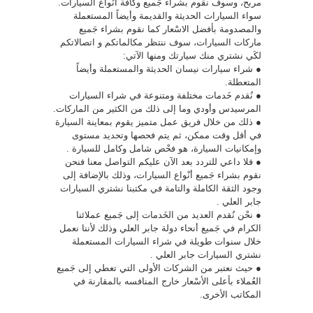
مربح، وسوف نقوم بشراء جَميع وكافة أنْواع السيارات.
سواء السيارات الحديثة والقديمة وأيضاً المستعملة
والمصدومة بأفضل الاسْعار كما نقوم بشراء جَميع
ماركات السيارات، سوف ننتظر مكالماتكم و اتصالاتكم
لكَي نشتري منك سيارتك ومنها الآتي:
● شراء سيارات نيسان الحديثة والمستعملة وأيضاً
المتعطلة.
● نُقدم خَدمات مختلفة ومتنوعة في شراء السيارات
المرسيدس وأودي وما إلى ذلك من الكثير من الماركات.
● ذلك من خلال فريق عمل متميز يقوم بمعاينة السيارة
في أقل وقت ممكن، ثم يتم فحصها وتحديد مستوى
وإمكانيات السيارة، هو فحْص شامل وكامل للسيارة .
● فلا داعي للتردد بعد الآن عليكم التواصل معنا فنحن
نقوم بشراء جَميع أنْواع السيارات، وذلك بالإضافة إلى
وجود الثقة الكاملة والتامة في مكتبنا نشتري السيارات
جابر العلي .
● نحْن نُقدم العديد من الخَدمات إلى جَميع عملائنا
الكرام في جَميع أنحاء دولة جابر العلي وذلك لأننا نعمل
خلال سنوات طويلة في شراء السيارات المستعملة
نشتري السيارات جابر العلي .
● حيث نعتبر من الشركات الأولى التي تعطي إلى جَميع
العُملاء بأعلى الأسْعار خارج المنافسه بالمقارنة في
المكاتب الأخرى.