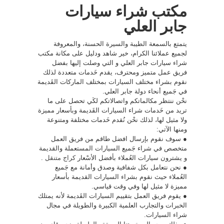
مكتب شراء سيارات
جابر العلي
يتمتع بالسمعة الطيبة والسيرة الحسنة، والمعروفة
لجميع عملائنا الكرام، خير شاهد ودليل على مكانة مكتب
شراء سيارات جابر العلي و التي وصلت إليها بفضل
فريق عمل متميز ومحترف، يقدم خَدمات متعددة لذلك
نقوم بشراء مختلف السيارات بمختلف الماركات القَديمة
في جَميع أنحاء دولة جابر العلي.
نحْن ننتظر مكالماتكم واتصالاتكم لكَي تحصل على ما
تريد من خَدمات شراء السيارات القَديمة وبأسعار مميزة
ولا مثيل لها، لذلك نحْن نُقدم خَدمات مختلفة ومتنوعة
ومنها الآتي:
● سوف نقوم بإرسال افضل طاقم من فريق العمل
متخصص في شراء جَميع السيارات المستعملة والقديمة
و يشترون سيارات العُملاء بأفضل الأسْعار
كراج متنقل
.
● نحن نتعامل بكل شفافية وصدق وأمانة مع جَميع
العُملاء حيث نقوم بشراء السيارات القديمة بأسعار
مميزة لا مثيل لها وفي وقت قياسي.
● يقوم فريق العمل بتقييم السيارات القَديمة لأنه يمتلك
الخبرات والتجارب العلمية الكبيرة والطويلة في مجال
شراء السيارات.