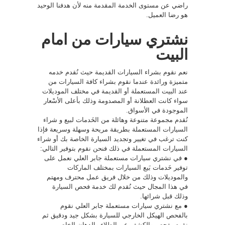
راضي عن مستوى الخدمة المقدمة منه لأن هدفنا الوحيد
هو رضا العميل.
نشتري سيارات من امام
البيت
نعم نقوم بشراء السيارات القديمة حيث نُقدم خدمه
متميزة ورائدة عندما نقوم بشراء كافة السيارات من
عند البيت المستعملة أو القديمة في مختلف الموديلات
سواء كانت العطلانة أو المصدومة وذلك بأعلى الأسْعار
الموجودة في الأسواق.
نُقدم مجموعة متنوعة وهائلة من الخَدمات لبيع و شراء
السيارات المستعملة بطريقة مريحة وسهلة وسريعة فإذا
كنت ترغب في تغيير وتجديد السيارة الخاصة بك أو شراء
السيارات المستعملة في ذلك فنحن نقوم بتوفير التالي:
● في نشتري سيارات مستعملة جابر العلي نعمل على
توفير خَدمات بَيع السيارات بمختلف الماركات
والموديلات وذلك من خلال فريق عمل محترف ومهتم
في هذا المجال حيث نُقدم لك خدمة فحص السيارة
وذلك قبل شرائها.
● مع نشتري سيارات مستعملة جابر العلي نقوم
بالفحص الهيكل الخارجي للسيارة بشكل جيد ودقيق ثم
نقوم بفحص والكشف عن الطلاء والدهان الخاص