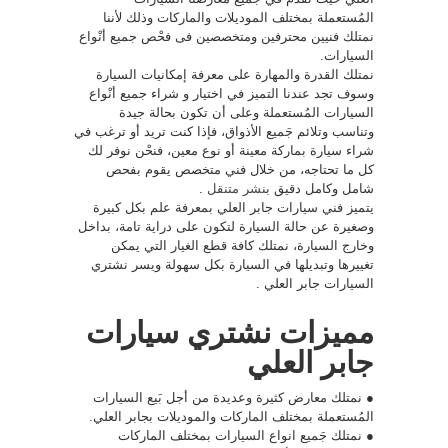
المُستعملة بمختلف الموديلات والماركات وذلك لأننا
نمتلك فنيين محترفين ومتخصصين فى فحْص جميع أنْواع
السيارات.
نمتلك القدرة والمهارة على معرفة إمكانيات السيارة
وسوف تجد عندنا التميز في اختيار و شراء جميع أنْواع
السيارات المُستعملة وعلى أن تكون بحالة جيدة
وتناسب وتلائم جَميع الأذواق، فإذا كنت تريد أو ترغب في
شراء سيارة بماركة معينة أو نوع معين، فنحْن نوفر لك
كل ما تحتاجه، من خلال فني متخصص يقوم بفحص
شامل وكامل دقيق
بنشر متنقل
.
يتميز فني سيارات جابر العلي بمعرفة علم بكل كبيرة
وصغيرة عن حالة السيارة لتكون على دراية تامة، بداخل
وخارج السيارة، نمتلك كافة قطع الغيار التي يمكن
تغييرها وتبديلها في السيارة بكل سهولة ويسر نشتري
السيارات جابر العلي .
مميزات نشتري سيارات
جابر العلي
● نمتلك معارض كثيرة وعديدة من أجل بَيع السيارات
المُستعملة بمختلف الماركات والموديلات بجابر العلي.
● نمتلك جَميع انواع السيارات بمختلف الماركات