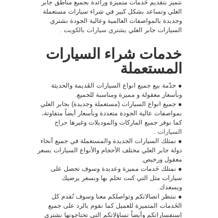
نتميز بتقديم خَدمات متميزة ورائدة بجميع مناطق جابر
العلي وتساعد بشكل كبير في شراء سيارات مستعملة
وجديدة بالمواصفات العالمية وعالية الجودة نشتري
السيارات جابر العلي
يشتري سيارات بالكويت
.
خدمات شراء السيارات
المستعملة
● خدْمة بيع جميع انواع السيارات القَديمة والحديثة
وبأسعار معقولة و مميزة ومناسبة للجميع.
● جميع انواع السيارات (مستعملة وجديدة) بجابر العلي
بمواصفات عالية الجودة متعددة وبأسعار أيضاً متفاوتة،
كما نوفر جميع الماركات والموديلات وغيرها
حراج
السيارات
.
● نمتلك السيارات الجديدة والمستعملة في جميع أنحاء
دولة جابر العلي مختلف الأحجام والأنواع السيارات بسعر
معقول ورخيص.
● نمتلك خَدمات مميزة وعديدة وسوف تحصل على
سيارات مثل التي كنت تحلم بها وبسعر يرضيك
ويسعدك.
● ننتظر اتصالاتكم وتواصلكم معنا وسوف نُقدم كل
الخَدمات المتميزة للعميل كما نقوم بالرد على جميع
إستفساراتكم وأيضاً تساؤلاتكم التي تحتاجونها نشتري