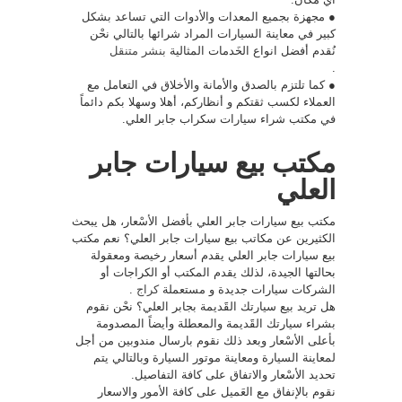
● مجهزة بجميع المعدات والأدوات التي تساعد بشكل
كبير في معاينة السيارات المراد شرائها بالتالي نحْن
نُقدم أفضل انواع الخَدمات المثالية
بنشر متنقل
.
● كما تلتزم بالصدق والأمانة والأخلاق في التعامل مع
العملاء لكسب ثقتكم و أنظاركم، أهلا وسهلا بكم دائماً
في مكتب شراء سيارات سكراب جابر العلي.
مكتب بيع سيارات جابر
العلي
مكتب بيع سيارات جابر العلي بأفضل الأسْعار، هل يبحث
الكثيرين عن مكاتب بيع سيارات جابر العلي؟ نعم مكتب
بيع سيارات جابر العلي يقدم أسعار رخيصة ومعقولة
بحالتها الجيدة، لذلك يقدم المكتب أو الكراجات أو
الشركات سيارات جديدة و مستعملة
كراج
.
هل تريد بيع سيارتك القََديمة بجابر العلي؟ نحْن نقوم
بشراء سيارتك القََديمة والمعطلة وأيضاً المصدومة
بأعلى الأسْعار وبعد ذلك نقوم بارسال مندوبين من أجل
لمعاينة السيارة ومعاينة موتور السيارة وبالتالي يتم
تحديد الأسْعار والاتفاق على كافة التفاصيل.
نقوم بالإنفاق مع العَميل على كافة الأمور والاسعار