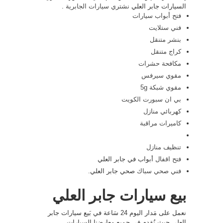
السيارات جابر العلي
نشتري سيارات الجابرية
.
فتح أبواب سيارات
فني ستلايت
بنشر متنقل
كراج متنقل
مكافحة حشرات
مقوي سيرفس
مقوي شبكة 5g
بي ان سبورت الكويت
كهربائي منازل
كاميرات مراقبة
تنظيف منازل
فتح اقفال
أبواب في جابر العلي
فني صحي
سباك
صحي جابر العلي.
بيع سيارات جابر العلي
نعمل على مَدار اليوم 24 سَاعة في بَيع سيارات جابر
العلي حيث نُقدم في جميع معارضنا السيارات