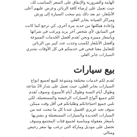
الهامة والضرورية والإنفاق على السعر المناسب لك،
حيث تعمل على إرضاء كافة الزبائن وعرض عليهم أعلى
الأسْعار، ثم بعد ذلك يتم سحب السيارة إلى ورش
ومراكز الصيانة بجابر العلي.
وإعادة هيكلتها من جديد مرة أخرى، كي ترجع كما كانت
في السابق، لأي شخص آخر يريد ويرغب في شرائها
وبأسعار مميزة ونحن نُقدم أفضل الخَدمات المتنوعة
وأفضل الأسْعار لكسب وجذب عدد كبير من الزبائن
للتعامل معنا فنحن في خدمتكم في كل الأوقات
نشتري
السيارات
جابر العلي .
بيع سيارات
نُقدم لكم خَدمات مختلفة ومتنوعة للبيع لجميع انواع
السيارات بجابر العلي، حيث نعمل على مَدار 24 سَاعة،
وطوال أيام السنة وطوال أيام الأسبوع، وسوف نُقدم
لكم جميع أنْواع السيارات الرخيصة والمستعملة، لكي
نلبي جميع احتياجاتكم وطلباتكم في أقل وقت ممكن.
سوف تجد عزيزي العَميل عندنا كل ما تبحث عنه من
السيارات الجديدة والسيارات المستعملة و نشتريها
بأسعار معقولة ومناسبة لجميع فئات المجتمع وسوف
تحصل على موديل وماركة التي ترغب بها سعر رخيص
ومثالي.