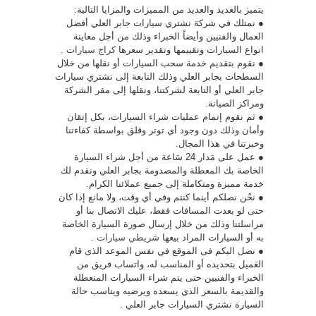
يتميز بالعديد والعديد من المميزات والمزايا التالية:
● نمتلك في شركة نشتري سيارات جابر العلي أفضل
العمال والفنيين وأيضاً الخبراء وذلك من أجل معاينة
انواع السيارات وتقييمها وتقدير سعرها
كراج سيارات
.
● نقوم بتقديم خدمة سحب السيارات أو نقلها من خلال
السطحات بجابر العلي وذلك التابعة إلى نشتري سيارات
جابر العلي أو التابعة لشركتنا، ونقلها إلى مقر الشركة
ومراكز الصيانة.
● ثم نقوم إتمام عمليات شراء السيارات، بكل إتقان
وأمان وذلك دون وجود أي توتر وقلق بواسطة كفاءتنا
وخبرتنا في هذا المجال.
● عمل على مَدار 24 سَاعة من أجل شراء السيارة
الخاصة بك المعطلة والمصدومة بجابر العلي ونقدم لك
خدمة مميزة ومتكاملة إلى جميع عملائنا الكرام.
● نحْن نصلكم أينما كنتم وفي أي وقت، ولا مانع إذا كان
حتى لو بعدت المسافات فقط، عليك الاتصال بنا أو
مراسلتنا وذلك من خلال إرسال صورة السيارة الخاصة
به أو السيارات المراد بيعها
شريطي سيارات
.
● نصل اليكم فى الموقع في نفس الموعد الذى قام
العَميل بتحديده أو المناسب له، واتساب فريق من
الخبراء والفنيين حتى يتم شراء السيارات المتعطلة
والقديمة بالسعر الذي يسعده ويرضيه ويناسب حالة
السيارة نشتري السيارات جابر العلي .