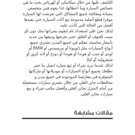
الكشف عليها من خلال ميكانيكي أو كهربائي يحدد ما هي
خصائص السيارة وما أعطالها، لذا يقوم فني متخصص
بصيانة ومعالجة جَميع المشاكل التي تعرضت لها السيارة
موفرا قطع أصلية مدموجة مع أثاث السيارة حتى يعيدها
أفضل من الحالة التي كانت عليه،
لذلك نحن على استعداد تام لنقوم بشرائها منك دون أي
سبب للخوف أو القلق، حتى نعرضها ونبيعها من جديد
بأسعار مناسبة، معكم في جَميع المدن نشتري جميع
أنواع السيارات مثل (تويوتا أو مرسيدس أو BMW أو
اودي أو جيب أو هوندا أو هوندا أو دودج أو لاتد كروز أو
شيفروليه أو كيا)
لذلك عندما تريد شراء أو بَيع سيارة اتصل بنا حتى
نطلعك بِجميع أنواع السيارات أو موديلاتها أو ماركاتها
المتوفرة في معارضنا الموجودة في جَميع مدن و
محافظات جابر العلي من خلال نشتري سيارات مستعملة
من أمام المنزل بجابر العلي وأفضل مكتب شراء و بيع
سيارات بجابر العلي.
مقالات مشابهة