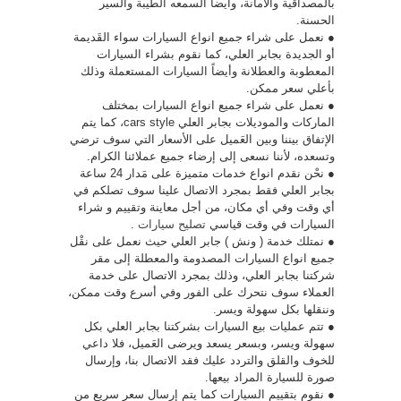
بالمصداقية والأمانة، وأيضاً السمعه الطيبة والسير
الحسنة.
● نعمل على شراء جميع انواع السيارات سواء القَديمة
أو الجديدة بجابر العلي، كما نقوم بشراء السيارات
المعطوبة والعطلانة وأيضاً السيارات المستعملة وذلك
بأعلي سعر ممكن.
● نعمل على شراء جميع انواع السيارات بمختلف
الماركات والموديلات بجابر العلي cars style، كما يتم
الإتفاق بيننا وبين العَميل على الأسعار التي سوف ترضي
وتسعده، لأننا نسعى إلى إرضاء جميع عملائنا الكرام.
● نحْن نقدم انواع خدمات متميزة على مَدار 24 ساعة
بجابر العلي فقط بمجرد الاتصال علينا سوف تصلكم في
أي وقت وفي أي مكان، من أجل معاينة وتقييم و شراء
السيارات في وقت قياسي
تصليح سيارات
.
● نمتلك خدمة ( ونش ) جابر العلي حيث نعمل على نقْل
جميع انواع السيارات المصدومة والمعطلة إلى مقر
شركتنا بجابر العلي، وذلك بمجرد الاتصال على خدمة
العملاء سوف نتحرك على الفور وفي أسرع وقت ممكن،
وننقلها بكل سهولة ويسر.
● تتم عمليات بيع السيارات بشركتنا بجابر العلي بكل
سهولة ويسر، وبسعر يسعد ويرضى العَميل، فلا داعي
للخوف والقلق والتردد عليك فقد الاتصال بنا، وإرسال
صورة للسيارة المراد بيعها.
● نقوم بتقييم السيارات كما يتم إرسال سعر سريع من