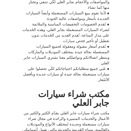
والمواصفات والأحجام بجابر العلي لكَي تنتقي وتختار
منها كما تشاء.
● لأننا نقوم ببيع السيارات المستعملة وأيضاً السيارات
الجديدة بأسعار ومواصفات عالية الجودة.
● نُقدم الخصومات التخفيضات المناسبة والملائمة
لشراء السيارات المستعملة بجابر العلي، وهذه الخَدمات
على مدار الساعة، نُقدم العديد من الخَدمات بدون
تعطيل أو تأخير
فحص سيارات
.
● نُقدم أسعار مقبولة ومعقولة لجميع السيارات
المستعملة بحالة جيدة بمختلف الموديلات والماركات
وننتظر اتصالاتكم وتواصلكم معنا نشتري السيارات جابر
العلي .
● نلبي جَميع متطلباتكم احتياجاتكم لكَي تحصلوا على
سيارات مستعملة بحالة جيدة أو سيارات جديدة وبأفضل
الأسْعار.
مكتب شراء سيارات
جابر العلي
مكتب شراء سيارات جابر العلي يقدّم الكثير والكثير من
الأعمال والخدمات المتميزة والرائدة في مجال شراء
سيارات مستعملة وجديدة لمختلف الأنواع والموديلات
والعالمية، سواء القَديمة والحديثة والتي تعمل أتوماتيكي