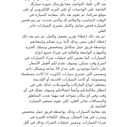
بعد الآن عليك التواصل معنا وإرسال صورة سيارتّك
الخاصة على الواتساب أو على البريد الإلكتروني أو على
موقع شركتنا، ثم نقوم بعد ذلك بمعاينة السيارة في
الوقت المناسب والملائم لك والذي تحدده، ثم يتم فحص
السيارة فحص شامل وكامل نشتري السيارات جابر
العلي .
ثم بعد ذلك إعطاء تقرير مفصل وكامل، ثم يتم بعد ذلك
إعطاء أعلى سعر، وذلك لأننا نريد ثقتكم وإسعادهم
بواسطة فريق عمل متكامل ومتخصص ويمتلك الخبرة
والمهارة الواسعة والعالية في شراء جميع انواع
السيارات، كما نضمن لكم عمليات شراء السيارات في
أسرع وقت ممكن، وسوف نقدم لكم أفضل الأسعار.
نحْن دائماً موجودين على مَدار 24 ساعة وبشكل دائم
ومستمر لكي
نشتري سيارات الكويت
اذا كانت مستعملة
ومصدومة، أو كانت السيارات الحَديثة أو القَديمة،
بمختلف انواع الماركات والموديلات، لذلك نحْن في
انتظار مكالماتكم وأيضاً اتصالاتكم وسوف نصلك في أي
وقت وفي أي مكان متواجد فيه مهما بعدت المناطق
والمسافات بجابر العلي، لكي نقوم بتسعير السيارة
الخاصة بك.
بعد معاينة السيارات وذلك بواسطة فريق عمل متخصص
ومدرب في هذا المجال، ويمتلك الكفاءة الخبرة في
شراء السيارات، وتيسير عمليات الشراء، وذلك في أقل