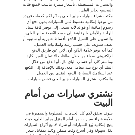
والسيارات المستعملة، بأسعار مميزة تناسب جَميع فئات
المجتمع بجابر العلي.
مكتب شراء سيارات جابر العلي يقدّم لكم خَدمات فريدة
من نوعها إمكانية تقسيط ثمن السيارات بدون دفع أي
رسوم إضافية أو فوائد لأنه يسعى إلى توفير كافة سبل
الراحة والأمان والرفاهية إلى جَميع العُملاء بجابر العلي،
والتسهيل على العَميل الدّفع بأقساط شهرية أو سنوية أو
نصف سنوية، على حسب رغبة وامكانيات العميل.
كما أنه يوفر خدْمة الدّفع أون لاين عن طريق الدفع
الإلكتروني سواء من خلال بطاقات الائتمان الفيزا كارد
وماستر كارد أو حساب الباي بال، أو الدفع من خلال
البنك أي نوع بنك تتعامل معه، وذلك بالإضافة إلى الدّفع
عند استلامك السيارة، الدفع النقدي بين العَميل
والمكتب نشتري السيارات جابر العلي
فحص سيارات
.
نشتري سيارات من أمام
البيت
سوف نحقق لكم كل الخَدمات المطلوبة والمتميزة في
خدْمة شراء سيارات من أمام المنزل بجابر العلي، حيث
يتيح إمكانية بَيع السيارات أو شراء جَميع أنْواع السيارات
بكل سهولة وفي أسرع وقت ممكن وذلك بمقابل سعر