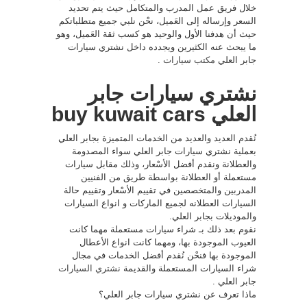
خلال فريق عمل المدرب والمتكامل حيث يتم تحديد
السعر وإرساله إلى العَميل، نحْن نلبي جميع متطلباتكم
حيث أن هدفنا الأول والوحيد هو كسب ثقة العَميل، وهو
ما يبحث عنه الكثيرين ويجدده داخل نشتري سيارات
جابر العلي
مكتب سيارات
.
نشتري سيارات جابر
العلي buy kuwait cars
نُقدم العديد والعديد من الخدمات المتميزة بجابر العلي
بعملية نشتري سيارات جابر العلي سواء المصدومة
والعطلانة ونقدم أفضل الأسْعار، وذلك مقابل سيارات
مستعملة أو العطلانة بواسطة طريق من الفنيين
المدربين والمتخصصين في تقييم الأسْعار وتقييم حالة
السيارات العطلانه لجميع الماركات و انواع السيارات
والموديلات بجابر العلي.
نقوم بعد ذلك بـ شراء سيارات مستعملة مهما كانت
العيوب الموجودة بها، ومهما كانت انواع الأعطال
الموجودة بها فنحْن نُقدم أفضل الخدمات في مجال
شراء السيارات المستعملة والقديمة
نشتري السيارات
جابر العلي .
ماذا تعرف عن نشتري سيارات جابر العلي؟