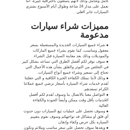
كامل وشامل وذلك لأنهم يتمتعون باحترافية كبيرة، أننا
نعمل على مدار 24 سَاعة وطوال أيام الأسبوع نشتري
السيارات جابر العلي .
مميزات شراء سيارات
مدعومة
● شراء جَميع السيارات الجديدة والمستعملة بسعر
معقول ومناسب، كما نقوم بشراء جَميع الماركات
والموديلات وذلك بعد معاينة السيارة قبل الشراء.
● سوف نوفر لكم أفضل الطرق التي تساعد بشكل كبير
في التخلص من التوتر والقلق بشأن هذه الأعمال التي
تحتاج إلى تسعير وشراء جَميع أنواع السيارات.
● وذلك لأننا نمتلك الكفاءة الخبرة الكافية و التي جعلتنا
نُقدم خَدمات شراء السيارة بأسعار ترضي جَميع عملائنا
الكرام تسعدهم.
● التواصل معنا بالاتصال بنا وسوف نُقدم لكم أفضل
الخَدمات بأقل وقت ممكن وأيضاً الجودة والكفاءة
العالية.
● وسوف تحصل على عمليات بَيع السيارات دون حدوث
أي قلق أو مشاكل قد تواجهكم وسوف نقوم بتقييم
السياره بكل حرص وكفاء وإتقان
● وبعدها سوف تحصل على سعر مناسب وملائم وتكون