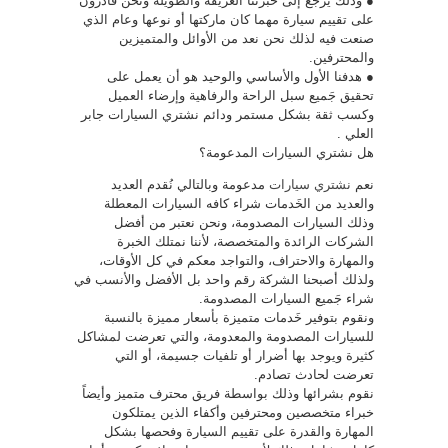
● وذلك يرجع إلى خبرتنا العريقة والطويلة ونحن قادرون
على تقييم سيارة مهما كان ماركتها أو نوعها وعام الذي
صنعت فيه لذلك نحن نعد من الأوائل والمتميزين
والمحترفين.
● هدفنا الأول والأساسي والوحيد هو أن يعمل على
تحقيق جَميع سبل الراحة والرفاهية وإرضاء العميل
وكسب ثقة بشكل مستمر ودائم نشتري السيارات جابر
العلي .
هل نشتري السيارات المدعومة؟
نعم
نشتري سيارات
مدعومة وبالتالي نُقدم العديد
والعديد من الخَدمات شراء كافه السيارات المعطلة
وذلك السيارات المصدومة، ونحن نعتبر من أفضل
الشركات الرائدة والمتخصصة، لأننا نمتلك الخبرة
والمهارة والاحتراف، والتواجد معكم في كل الأوقات،
ولذلك أصبحنا الشركة رقم واحد بل الأفضل والأنسب في
شراء جَميع السيارات المصدومة.
ونقوم بتوفير خَدمات متميزة بأسعار مميزة بالنسبة
للسيارات المصدومة والمعدومة، والتي تعرضت لمشاكل
كثيرة ويوجد بها أضرار أو تلفيات جسيمة، أو التي
تعرضت لحادث تصادم.
نقوم بشرائها وذلك بواسطة فريق محترف متميز وأيضاً
خبراء متخصصين ومحترفين وأكفاء الذين يمتلكون
المهارة والقدرة على تقييم السيارة وفحصها بشكل