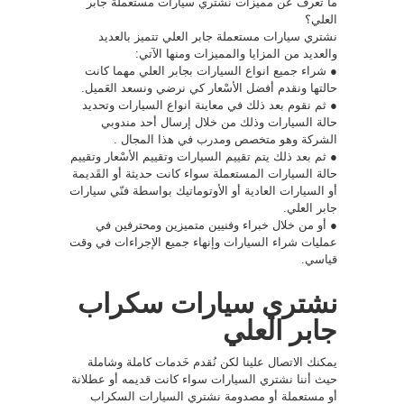
ما تعرف عن مميزات نشتري سيارات مستعملة جابر
العلي؟
نشتري سيارات مستعملة جابر العلي تتميز بالعديد
والعديد من المزايا والمميزات ومنها الآتي:
● شراء جميع انواع السيارات بجابر العلي مهما كانت
حالتها ونقدم أفضل الأسْعار كي نرضي ونسعد العَميل.
● ثم نقوم بعد ذلك في معاينة انواع السيارات وتحديد
حالة السيارات وذلك من خلال إرسال أحد مندوبي
الشركة وهو متخصص ومدرب في هذا المجال .
● ثم بعد ذلك يتم تقييم السيارات وتقييم الأسْعار وتقييم
حالة السيارات المستعملة سواء كانت حديثة أو القَديمة
أو السيارات العادية أو الأوتوماتيك بواسطة فنّي سيارات
جابر العلي.
● أو من خلال خبراء وفنيين متميزين ومحترفين في
عمليات شراء السيارات وإنهاء جميع الإجراءات في وقت
قياسي.
نشتري سيارات سكراب
جابر العلي
يمكنك الاتصال علينا لكن نُقدم خَدمات كاملة وشاملة
حيث أننا نشتري السيارات سواء كانت قديمه أو عطلانة
أو مستعملة أو مصدومة نشتري السيارات السكراب