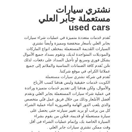
نشتري سيارات
مستعملة جابر العلي
used cars
نُقدم خَدمات متعددة متميزة في عمليات شراء سيارات
بجابر العلي بأسعار منخفضة ومميزة وأيضاً نشتري
السيارات القَديمة المستعملة بمختلف انواع الماركات
والموديلات المتواجدة لديك، وتقوم بسداد جميع الأموال
بشكل فوري وسريع أو تأجيل السداد على دفعات، لذلك
نحْن نُقدم كافة الضمانات المناسبة والملائم إلى جميع
عملائنا الكرام، في موقع شركتنا.
نُقدم في شركة
نشتري سيارات مستعملة
الكويت
خَدمات حقيقية وليس هدفنا كسب الأرباح
والأموال، ولكن هدفنا إلى تقديم خَدمات متميزة ورائدة
في عملية شراء سيارات المستعملة بجابر العلي ونقدم
أفضل الأسْعار وذلك من خلال فريق عمل فنّي متخصص
والذي يلعب الدور الهامة والضرورية أثناء عملية الشراء.
كل من يرغب أو يريد تغيير سيارته حتى يحصل على
سيارة مستعملة أو قديمة، فنحْن من يقوم بشراء
السيارة الخاصة بك، وإتمام عمليات الشراء فى أقل
وقت ممكن نشتري سيارات جابر العلي .