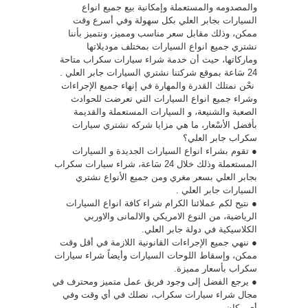
والمصدومه والمستعملة وإمكانية بيع جميع انواع
السيارات بجابر العلي بكل سهولة وفي أسرع وقت
ممكن، وذلك مقابل سعر مناسب ومميز، ونتميز بأننا
نشتري جميع انواع السيارات بمختلف موديلاتها
وماركاتها، حيث أن خدمة شراء سيارات سكراب متاحة
24 سَاعة بموقع شركتنا نشتري السيارات جابر العلي .
نحْن نمتلك القدرة والمهارة في إنهاء جميع الإجراءات
وشراء جميع انواع السيارات التي تعرضت للحوادث
الصعبة والشنيعة، و السيارات المستعملة والقديمة
بأفضل الأسْعار، ما هي مزايا شركه نشتري سيارات
سكراب جابر العلي؟
● تقوم بشراء انواع السيارات الجديدة و السيارات
المستعملة وذلك خلال 24 سَاعة، شراء سيارات سكراب
بجابر العلي بسعر مغري ومن جميع الأنواع نشتري
السيارات جابر العلي .
● نتيح لكم عملائنا الكرام شراء كافة انواع السيارات
الرياضية، من النوع الامريكي والالمانى والاوربي
الكلاسيكية في دولة جابر العلي.
● ننهي جميع الإجراءات القانونية اللازمة في أقل وقت
ممكن، وإسقاط اللوحات السيارات وأيضاً شراء سيارات
سكراب بأسعار مميزة.
● يرجع الفضل إلى وجود فريق عمل متميز ومحترف في
مجال شراء سيارات سكراب، نصلك في أي وقت وفي
أي مكان.