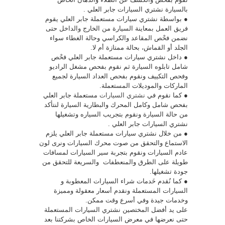
بالسيارة نشتري السيارات جابر العلي .
● بواسطة نشتري سيارات مستعملة جابر العلي يقوم
فريق العمل بمعاينة السيارة من الخارج والداخل حتى
نضمن فحْص المقاعد والكراسي وحالة الغطاء سواء
الجلد أو القماش، بحالة ممتازة أم لا.
● داخل نشتري سيارات مستعملة جابر العلي فحْص
شامل تابلوه السيارة ثم نقوم بفحص مشغل الراديو
وفحص التكييف ونقوم بفحص العداد السيارة لجميع
الماركات والموديلات المستعملة.
● كما نقوم في
نشتري السيارات
مستعملة جابر العلي
بفحص شامل وكامل المحرك والبطارية السيارة لنتأكد
من حالة السيارة ونقوم بتجريب السياره وتشغيلها
نشتري السيارات جابر العلي .
● من خلال نشتري سيارات مستعملة جابر العلي يلزم
الاستماع والتحقق من صوت محرك السيارات ونرى لون
عادم السيارات ونقوم بتجربة سير السيارات لمسافات
طويلة على الطرق والمنعطفات والسريعة للتحقق من
جودة تشغيلها.
● كما نُقدم خَدمات شراء السيارات المعطوبة و
السيارات المستعملة ونقدم أسعار معقولة ومميزة
وخدمات جيدة وفي أسرع وقت ممكن.
على يد أفضل المختصين نشتري السيارات المستعملة
حتى نعرضها في معرض السيارات الخاص بشركتنا بعد