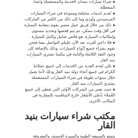
● شراء سيارات نيسان الحديثة والمستعملة وأيضاً
المتعطلة.
● نُقدم خَدمات مختلفة ومتنوعة في شراء السيارات
المرسيدس وأودي وما إلى ذلك من الكثير من الماركات.
● ذلك من خلال فريق عمل متميز يقوم بمعاينة السيارة
في أقل وقت ممكن، ثم يتم فحصها وتحديد مستوى
وإمكانيات السيارة، هو فحْص شامل وكامل للسيارة .
● فلا داعي للتردد بعد الآن عليكم التواصل معنا فنحن
نقوم بشراء جَميع أنْواع السيارات، وذلك بالإضافة إلى
وجود الثقة الكاملة والتامة في مكتبنا نشتري السيارات
بنيد القار .
● نحْن نُقدم العديد من الخَدمات إلى جَميع عملائنا
الكرام في جَميع أنحاء دولة بنيد القار وذلك لأننا نعمل
خلال سنوات طويلة في شراء السيارات المستعملة
نشتري السيارات بنيد القار .
● حيث نعتبر من الشركات الأولى التي تعطي إلى جَميع
العُملاء بأعلى الأسْعار خارج المنافسه بالمقارنة في
المكاتب الأخرى.
مكتب شراء سيارات بنيد
القار
يتمتع بالسمعة الطيبة والسيرة الحسنة، والمعروفة