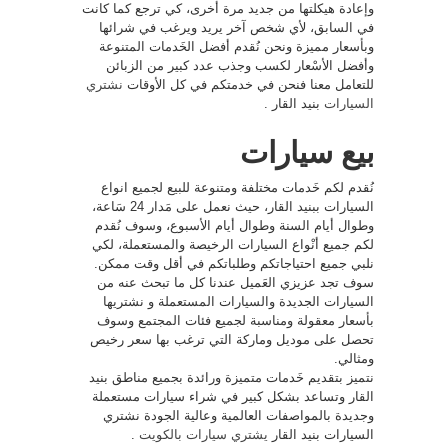
وإعادة هيكلتها من جديد مرة أخرى، كي ترجع كما كانت
في السابق، لأي شخص آخر يريد ويرغب في شرائها
وبأسعار مميزة ونحن نُقدم أفضل الخَدمات المتنوعة
وأفضل الأسْعار لكسب وجذب عدد كبير من الزبائن
للتعامل معنا فنحن في خدمتكم في كل الأوقات
نشتري
السيارات
بنيد القار .
بيع سيارات
نُقدم لكم خَدمات مختلفة ومتنوعة للبيع لجميع انواع
السيارات ببنيد القار، حيث نعمل على مَدار 24 سَاعة،
وطوال أيام السنة وطوال أيام الأسبوع، وسوف نُقدم
لكم جميع أنْواع السيارات الرخيصة والمستعملة، لكي
نلبي جميع احتياجاتكم وطلباتكم في أقل وقت ممكن.
سوف تجد عزيزي العَميل عندنا كل ما تبحث عنه من
السيارات الجديدة والسيارات المستعملة و نشتريها
بأسعار معقولة ومناسبة لجميع فئات المجتمع وسوف
تحصل على موديل وماركة التي ترغب بها سعر رخيص
ومثالي.
نتميز بتقديم خَدمات متميزة ورائدة بجميع مناطق بنيد
القار وتساعد بشكل كبير في شراء سيارات مستعملة
وجديدة بالمواصفات العالمية وعالية الجودة نشتري
السيارات بنيد القار
يشتري سيارات بالكويت
.