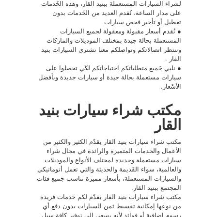
لشراء السيارات المستعملة ببنيد القار، وهذه الخَدمات
على مدار الساعة، نُقدم العديد من الخَدمات بدون
تعطيل أو تأخير
فحص سيارات
.
● نُقدم أسعار مقبولة ومعقولة لجميع السيارات
المستعملة بحالة جيدة بمختلف الموديلات والماركات
وننتظر اتصالاتكم وتواصلكم معنا نشتري السيارات بنيد
القار .
● نلبي جَميع متطلباتكم احتياجاتكم لكَي تحصلوا على
سيارات مستعملة بحالة جيدة أو سيارات جديدة وبأفضل
الأسْعار.
مكتب شراء سيارات بنيد
القار
مكتب شراء سيارات بنيد القار يقدّم الكثير والكثير من
الأعمال والخدمات المتميزة والرائدة في مجال شراء
سيارات مستعملة وجديدة لمختلف الأنواع والموديلات
والعالمية، سواء القَديمة والحديثة والتي تعمل أتوماتيكي
والسيارات المستعملة، بأسعار مميزة تناسب جَميع فئات
المجتمع ببنيد القار.
مكتب شراء سيارات بنيد القار يقدّم لكم خَدمات فريدة
من نوعها إمكانية تقسيط ثمن السيارات بدون دفع أي
رسوم إضافية أو فوائد لأنه يسعى إلى توفير كافة سبل