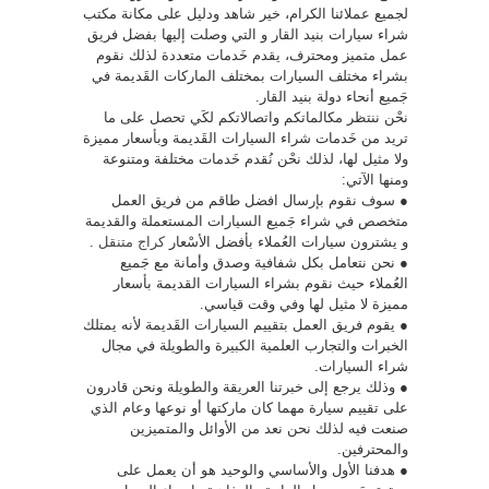
لجميع عملائنا الكرام، خير شاهد ودليل على مكانة مكتب
شراء سيارات بنيد القار و التي وصلت إليها بفضل فريق
عمل متميز ومحترف، يقدم خَدمات متعددة لذلك نقوم
بشراء مختلف السيارات بمختلف الماركات القَديمة في
جَميع أنحاء دولة بنيد القار.
نحْن ننتظر مكالماتكم واتصالاتكم لكَي تحصل على ما
تريد من خَدمات شراء السيارات القَديمة وبأسعار مميزة
ولا مثيل لها، لذلك نحْن نُقدم خَدمات مختلفة ومتنوعة
ومنها الآتي:
● سوف نقوم بإرسال افضل طاقم من فريق العمل
متخصص في شراء جَميع السيارات المستعملة والقديمة
و يشترون سيارات العُملاء بأفضل الأسْعار
كراج متنقل
.
● نحن نتعامل بكل شفافية وصدق وأمانة مع جَميع
العُملاء حيث نقوم بشراء السيارات القديمة بأسعار
مميزة لا مثيل لها وفي وقت قياسي.
● يقوم فريق العمل بتقييم السيارات القَديمة لأنه يمتلك
الخبرات والتجارب العلمية الكبيرة والطويلة في مجال
شراء السيارات.
● وذلك يرجع إلى خبرتنا العريقة والطويلة ونحن قادرون
على تقييم سيارة مهما كان ماركتها أو نوعها وعام الذي
صنعت فيه لذلك نحن نعد من الأوائل والمتميزين
والمحترفين.
● هدفنا الأول والأساسي والوحيد هو أن يعمل على