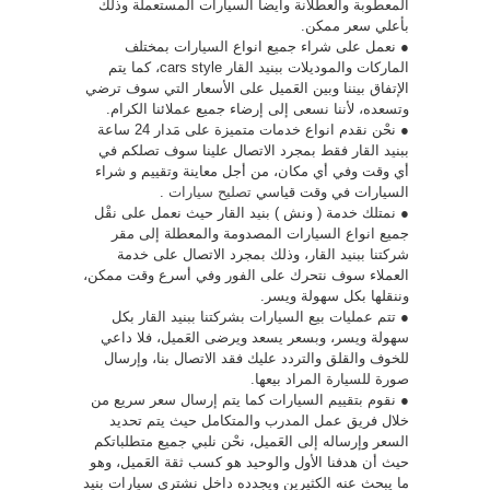
المعطوبة والعطلانة وأيضاً السيارات المستعملة وذلك
بأعلي سعر ممكن.
● نعمل على شراء جميع انواع السيارات بمختلف
الماركات والموديلات ببنيد القار cars style، كما يتم
الإتفاق بيننا وبين العَميل على الأسعار التي سوف ترضي
وتسعده، لأننا نسعى إلى إرضاء جميع عملائنا الكرام.
● نحْن نقدم انواع خدمات متميزة على مَدار 24 ساعة
ببنيد القار فقط بمجرد الاتصال علينا سوف تصلكم في
أي وقت وفي أي مكان، من أجل معاينة وتقييم و شراء
السيارات في وقت قياسي
تصليح سيارات
.
● نمتلك خدمة ( ونش ) بنيد القار حيث نعمل على نقْل
جميع انواع السيارات المصدومة والمعطلة إلى مقر
شركتنا ببنيد القار، وذلك بمجرد الاتصال على خدمة
العملاء سوف نتحرك على الفور وفي أسرع وقت ممكن،
وننقلها بكل سهولة ويسر.
● تتم عمليات بيع السيارات بشركتنا ببنيد القار بكل
سهولة ويسر، وبسعر يسعد ويرضى العَميل، فلا داعي
للخوف والقلق والتردد عليك فقد الاتصال بنا، وإرسال
صورة للسيارة المراد بيعها.
● نقوم بتقييم السيارات كما يتم إرسال سعر سريع من
خلال فريق عمل المدرب والمتكامل حيث يتم تحديد
السعر وإرساله إلى العَميل، نحْن نلبي جميع متطلباتكم
حيث أن هدفنا الأول والوحيد هو كسب ثقة العَميل، وهو
ما يبحث عنه الكثيرين ويجدده داخل نشتري سيارات بنيد