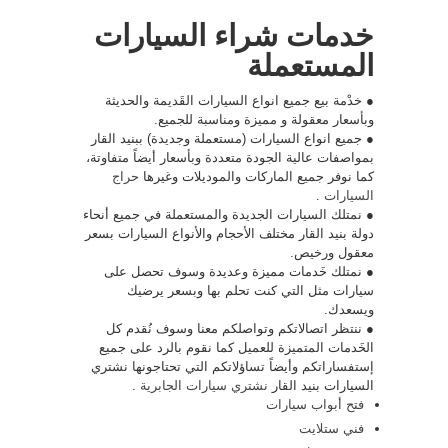
خدمات شراء السيارات
المستعملة
● خدْمة بيع جميع انواع السيارات القَديمة والحديثة
وبأسعار معقولة و مميزة ومناسبة للجميع.
● جميع انواع السيارات (مستعملة وجديدة) ببنيد القار
بمواصفات عالية الجودة متعددة وبأسعار أيضاً متفاوتة،
كما نوفر جميع الماركات والموديلات وغيرها
حراج
السيارات
.
● نمتلك السيارات الجديدة والمستعملة في جميع أنحاء
دولة بنيد القار مختلف الأحجام والأنواع السيارات بسعر
معقول ورخيص.
● نمتلك خَدمات مميزة وعديدة وسوف تحصل على
سيارات مثل التي كنت تحلم بها وبسعر يرضيك
ويسعدك.
● ننتظر اتصالاتكم وتواصلكم معنا وسوف نُقدم كل
الخَدمات المتميزة للعميل كما نقوم بالرد على جميع
إستفساراتكم وأيضاً تساؤلاتكم التي تحتاجونها نشتري
السيارات بنيد القار
نشتري سيارات الجابرية
.
فتح أبواب سيارات
فني ستلايت