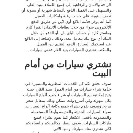
الراحة والأمان والرفاهية إلى جَميع العُملاء ببنيد القار،
والتسهيل على العَميل الدّفع بأقساط شهرية أو سنوية أو
نصف سنوية، على حسب رغبة وامكانيات العميل.
كما أنه يوفر خدْمة الدّفع أون لاين عن طريق الدفع
الإلكتروني سواء من خلال بطاقات الائتمان الفيزا كارد
وماستر كارد أو حساب الباي بال، أو الدفع من خلال
البنك أي نوع بنك تتعامل معه، وذلك بالإضافة إلى الدّفع
عند استلامك السيارة، الدفع النقدي بين العَميل
والمكتب نشتري السيارات بنيد القار
فحص سيارات
.
نشتري سيارات من أمام
البيت
سوف نحقق لكم كل الخَدمات المطلوبة والمتميزة في
خدْمة شراء سيارات من أمام المنزل ببنيد القار، حيث
يتيح إمكانية بَيع السيارات أو شراء جَميع أنْواع السيارات
بكل سهولة وفي أسرع وقت ممكن وذلك بمقابل سعر
مربح، وسوف نقوم بشراء جَميع وكافة أنْواع السيارات.
سواء السيارات الحديثة والقديمة وأيضاً المستعملة
والمصدومة بأفضل الاسْعار كما نقوم بشراء جَميع
ماركات السيارات، سوف ننتظر مكالماتكم و اتصالاتكم
لكَي نشتري منك سيارتك ومنها الآتي: