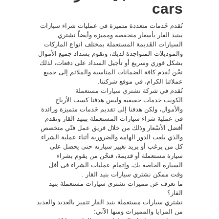
cars
نُقدم خَدمات متعددة متميزة في عمليات شراء سيارات
ببنيد القار بأسعار منخفضة ومميزة وأيضاً نشتري
السيارات القَديمة المستعملة بمختلف انواع الماركات
والموديلات المتواجدة لديك، وتقوم بسداد جميع الأموال
بشكل فوري وسريع أو تأجيل السداد على دفعات، لذلك
نحْن نُقدم كافة الضمانات المناسبة والملائم إلى جميع
عملائنا الكرام، في موقع شركتنا.
نُقدم في شركة
نشتري سيارات مستعملة
الكويت
خَدمات حقيقية وليس هدفنا كسب الأرباح
والأموال، ولكن هدفنا إلى تقديم خَدمات متميزة ورائدة
في عملية شراء سيارات المستعملة ببنيد القار ونقدم
أفضل الأسْعار وذلك من خلال فريق عمل فنّي متخصص
والذي يلعب الدور الهامة والضرورية أثناء عملية الشراء.
كل من يرغب أو يريد تغيير سيارته حتى يحصل على
سيارة مستعملة أو قديمة، فنحْن من يقوم بشراء
السيارة الخاصة بك، وإتمام عمليات الشراء فى أقل
وقت ممكن نشتري سيارات بنيد القار .
ما تعرف عن مميزات نشتري سيارات مستعملة بنيد
القار؟
نشتري سيارات مستعملة بنيد القار تتميز بالعديد والعديد
من المزايا والمميزات ومنها الآتي: