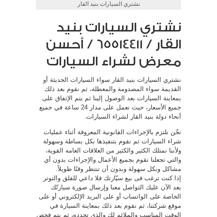
نشتري السيارات بنيد القار
نشتري السيارات بنيد
القار / 65514411 / أحسن
معرض لشراء السيارات
نشتري السيارات بنيد القار سواء السيارات الحديثة أو
القديمة سواء المصدومة والمعطلة، ثم نقوم بعد ذلك
بمعاينة السيارات بعد الوصول إلينا ثم يتم الإتفاق على
جميع الأسعار، حيث نعمل على مدار 24 ساعة في جميع
أنحاء دولة بنيد القار لشراء السيارات.
نحْن نلتزم بالإجراءات القانونية المعروفة أثناء عمليات
شراء السيارات ثم نقوم بتنفيذها بكل بساطة وسهولة
ولأننا نمتلك الكثير والكثير من العلاقات العامه القوية،
والتي تجعلنا نقوم بجميع الأعمال والإجراءات بدون أي
مشاكل وبكل سهولة وبدون أن تنتظر وقتًا طويلاً.
إذا كنت ترغب فى بيع سيّارتك فلا داعي للقلق والتوتر
بعد الآن عليك التواصل معنا وإرسال صورة سيارتّك
الخاصة على الواتساب أو على البريد الإلكتروني أو على
موقع شركتنا، ثم نقوم بعد ذلك بمعاينة السيارة في
الوقت المناسب والملائم لك والذي تحدده، ثم يتم فحص