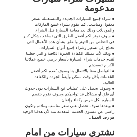
مدعومة
● شراء جَميع السيارات الجديدة والمستعملة بسعر
معقول ومناسب، كما نقوم بشراء جَميع الماركات
والموديلات وذلك بعد معاينة السيارة قبل الشراء.
● سوف نوفر لكم أفضل الطرق التي تساعد بشكل كبير
في التخلص من التوتر والقلق بشأن هذه الأعمال التي
تحتاج إلى تسعير وشراء جَميع أنواع السيارات.
● وذلك لأننا نمتلك الكفاءة الخبرة الكافية و التي جعلتنا
نُقدم خَدمات شراء السيارة بأسعار ترضي جَميع عملائنا
الكرام تسعدهم.
● التواصل معنا بالاتصال بنا وسوف نُقدم لكم أفضل
الخَدمات بأقل وقت ممكن وأيضاً الجودة والكفاءة
العالية.
● وسوف تحصل على عمليات بَيع السيارات دون حدوث
أي قلق أو مشاكل قد تواجهكم وسوف نقوم بتقييم
السياره بكل حرص وكفاء وإتقان
● وبعدها سوف تحصل على سعر مناسب وملائم وتكون
راضي عن مستوى الخدمة المقدمة منه لأن هدفنا الوحيد
هو رضا العميل.
نشتري سيارات من امام