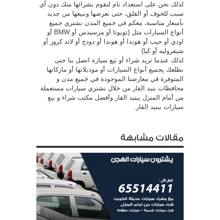
لذلك نحن على استعداد تام لنقوم بشرائها منك دون أي
سبب للخوف أو القلق، حتى نعرضها ونبيعها من جديد
بأسعار مناسبة، معكم في جَميع المدن نشتري جميع
أنواع السيارات مثل (تويوتا أو مرسيدس أو BMW أو
اودي أو جيب أو هوندا أو هوندا أو دودج أو لاتد كروز أو
شيفروليه أو كيا)
لذلك عندما تريد شراء أو بَيع سيارة اتصل بنا حتى
نطلعك بِجميع أنواع السيارات أو موديلاتها أو ماركاتها
المتوفرة في معارضنا الموجودة في جَميع مدن و
محافظات بنيد القار من خلال نشتري سيارات مستعملة
من أمام المنزل ببنيد القار وأفضل مكتب شراء و بيع
سيارات ببنيد القار.
مقالات مشابهة