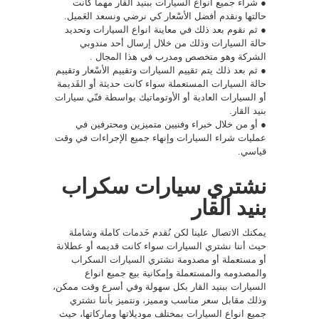
● شراء جميع انواع السيارات ببنيد القار مهما كانت
حالتها ونقدم أفضل الأسْعار كي نرضي ونسعد العَميل.
● ثم نقوم بعد ذلك في معاينة انواع السيارات وتحديد
حالة السيارات وذلك من خلال إرسال أحد مندوبي
الشركة وهو متخصص ومدرب في هذا المجال .
● ثم بعد ذلك يتم تقييم السيارات وتقييم الأسْعار وتقييم
حالة السيارات المستعملة سواء كانت حديثة أو القَديمة
أو السيارات العادية أو الأوتوماتيك بواسطة فنّي سيارات
بنيد القار.
● أو من خلال خبراء وفنيين متميزين ومحترفين في
عمليات شراء السيارات وإنهاء جميع الإجراءات في وقت
قياسي.
نشتري سيارات سكراب
بنيد القار
يمكنك الاتصال علينا لكن نُقدم خَدمات كاملة وشاملة
حيث أننا نشتري السيارات سواء كانت قديمه أو عطلانة
أو مستعملة أو مصدومة نشتري السيارات السكراب
والمصدومه والمستعملة وإمكانية بيع جميع انواع
السيارات ببنيد القار بكل سهولة وفي أسرع وقت ممكن،
وذلك مقابل سعر مناسب ومميز، ونتميز بأننا نشتري
جميع انواع السيارات بمختلف موديلاتها وماركاتها، حيث