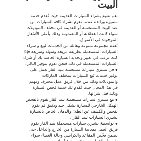
البيت
نعم نقوم بشراء السيارات القديمة حيث نُقدم خدمه
متميزة ورائدة عندما نقوم بشراء كافة السيارات من
عند البيت المستعملة أو القديمة في مختلف الموديلات
سواء كانت العطلانة أو المصدومة وذلك بأعلى الأسْعار
الموجودة في الأسواق.
نُقدم مجموعة متنوعة وهائلة من الخَدمات لبيع و شراء
السيارات المستعملة بطريقة مريحة وسهلة وسريعة فإذا
كنت ترغب في تغيير وتجديد السيارة الخاصة بك أو شراء
السيارات المستعملة في ذلك فنحن نقوم بتوفير التالي:
● في نشتري سيارات مستعملة بنيد القار نعمل على
توفير خَدمات بَيع السيارات بمختلف الماركات
والموديلات وذلك من خلال فريق عمل محترف ومهتم
في هذا المجال حيث نُقدم لك خدمة فحص السيارة
وذلك قبل شرائها.
● مع نشتري سيارات مستعملة بنيد القار نقوم بالفحص
الهيكل الخارجي للسيارة بشكل جيد ودقيق ثم نقوم
بفحص والكشف عن الطلاء والدهان الخاص بالسيارة
نشتري السيارات بنيد القار .
● بواسطة نشتري سيارات مستعملة بنيد القار يقوم
فريق العمل بمعاينة السيارة من الخارج والداخل حتى
نضمن فحْص المقاعد والكراسي وحالة الغطاء سواء