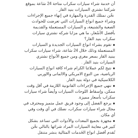
أن خدمة شراء سيارات سكراب متاحة 24 سَاعة بموقع
شركتنا نشتري السيارات بنيد القار .
نحْن نمتلك القدرة والمهارة في إنهاء جميع الإجراءات
وشراء جميع انواع السيارات التي تعرضت للحوادث
الصعبة والشنيعة، و السيارات المستعملة والقديمة
بأفضل الأسْعار، ما هي مزايا شركه نشتري سيارات
سكراب بنيد القار؟
● تقوم بشراء انواع السيارات الجديدة و السيارات
المستعملة وذلك خلال 24 سَاعة، شراء سيارات سكراب
ببنيد القار بسعر مغري ومن جميع الأنواع نشتري
السيارات بنيد القار .
● نتيح لكم عملائنا الكرام شراء كافة انواع السيارات
الرياضية، من النوع الامريكي والالمانى والاوربي
الكلاسيكية في دولة بنيد القار.
● ننهي جميع الإجراءات القانونية اللازمة في أقل وقت
ممكن، وإسقاط اللوحات السيارات وأيضاً شراء سيارات
سكراب بأسعار مميزة.
● يرجع الفضل إلى وجود فريق عمل متميز ومحترف في
مجال شراء سيارات سكراب، نصلك في أي وقت وفي
أي مكان.
● مجهزة بجميع المعدات والأدوات التي تساعد بشكل
كبير في معاينة السيارات المراد شرائها بالتالي نحْن
نُقدم أفضل انواع الخَدمات المثالية
بنشر متنقل