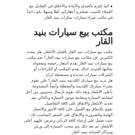
.
● كما تلتزم بالصدق والأمانة والأخلاق في التعامل مع
العملاء لكسب ثقتكم و أنظاركم، أهلا وسهلا بكم دائماً
في مكتب شراء سيارات سكراب بنيد القار.
مكتب بيع سيارات بنيد
القار
مكتب بيع سيارات بنيد القار بأفضل الأسْعار، هل يبحث
الكثيرين عن مكاتب بيع سيارات بنيد القار؟ نعم مكتب
بيع سيارات بنيد القار يقدم أسعار رخيصة ومعقولة
بحالتها الجيدة، لذلك يقدم المكتب أو الكراجات أو
الشركات سيارات جديدة و مستعملة
كراج
.
هل تريد بيع سيارتك القََديمة ببنيد القار؟ نحْن نقوم
بشراء سيارتك القََديمة والمعطلة وأيضاً المصدومة
بأعلى الأسْعار وبعد ذلك نقوم بارسال مندوبين من أجل
لمعاينة السيارة ومعاينة موتور السيارة وبالتالي يتم
تحديد الأسْعار والاتفاق على كافة التفاصيل.
نقوم بالإنفاق مع العَميل على كافة الأمور والاسعار
الهامة والضرورية والإنفاق على السعر المناسب لك،
حيث تعمل على إرضاء كافة الزبائن وعرض عليهم أعلى
الأسْعار، ثم بعد ذلك يتم سحب السيارة إلى ورش
ومراكز الصيانة ببنيد القار.