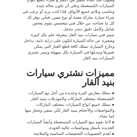
السيارات المُستعملة وعلى أن تكون بحالة جيدة
وتناسب وتلائم جَميع الأذواق، فإذا كنت تريد أو ترغب في
شراء سيارة بماركة معينة أو نوع معين، فنحْن نوفر لك
كل ما تحتاجه، من خلال فني متخصص يقوم بفحص
شامل وكامل دقيق
بنشر متنقل
.
يتميز فني سيارات بنيد القار بمعرفة علم بكل كبيرة
وصغيرة عن حالة السيارة لتكون على دراية تامة، بداخل
وخارج السيارة، نمتلك كافة قطع الغيار التي يمكن
تغييرها وتبديلها في السيارة بكل سهولة ويسر نشتري
السيارات بنيد القار .
مميزات نشتري سيارات
بنيد القار
● نمتلك معارض كثيرة وعديدة من أجل بَيع السيارات
المُستعملة بمختلف الماركات والموديلات ببنيد القار.
● نمتلك جَميع انواع السيارات بمختلف الماركات
والمواصفات والأحجام ببنيد القار لكَي تنتقي وتختار منها
كما تشاء.
● لأننا نقوم ببيع السيارات المستعملة وأيضاً السيارات
الجديدة بأسعار ومواصفات عالية الجودة.
● نُقدم الخصومات التخفيضات المناسبة والملائمة