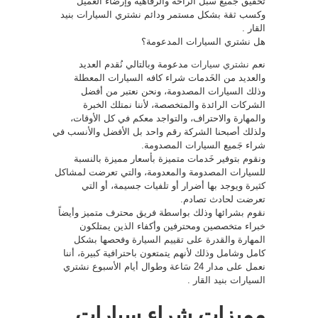
تحقيق جَميع سبل الراحة والرفاهية وإرضاء العميل
وكسب ثقة بشكل مستمر ودائم نشتري السيارات بنيد
القار .
هل نشتري السيارات المدعومة؟
نعم
نشتري سيارات
مدعومة وبالتالي نُقدم العديد
والعديد من الخَدمات شراء كافه السيارات المعطلة
وذلك السيارات المصدومة، ونحن نعتبر من أفضل
الشركات الرائدة والمتخصصة، لأننا نمتلك الخبرة
والمهارة والاحتراف، والتواجد معكم في كل الأوقات،
ولذلك أصبحنا الشركة رقم واحد بل الأفضل والأنسب في
شراء جَميع السيارات المصدومة.
ونقوم بتوفير خَدمات متميزة بأسعار مميزة بالنسبة
للسيارات المصدومة والمعدومة، والتي تعرضت لمشاكل
كثيرة ويوجد بها أضرار أو تلفيات جسيمة، أو التي
تعرضت لحادث تصادم.
نقوم بشرائها وذلك بواسطة فريق محترف متميز وأيضاً
خبراء متخصصين ومحترفين وأكفاء الذين يمتلكون
المهارة والقدرة على تقييم السيارة وفحصها بشكل
كامل وشامل وذلك لأنهم يتمتعون باحترافية كبيرة، أننا
نعمل على مدار 24 سَاعة وطوال أيام الأسبوع نشتري
السيارات بنيد القار .
مميزات شراء سيارات