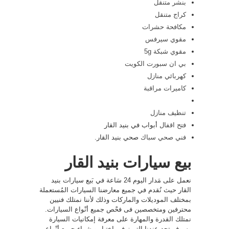
بنشر متنقل
كراج متنقل
مكافحة حشرات
مقوي سيرفس
مقوي شبكة 5g
بي ان سبورت الكويت
كهربائي منازل
كاميرات مراقبة
تنظيف منازل
فتح اقفال
أبواب في بنيد القار
فني صحي
سباك
صحي بنيد القار.
بيع سيارات بنيد القار
نعمل على مَدار اليوم 24 سَاعة في بَيع سيارات بنيد
القار حيث نُقدم في جميع معارضنا السيارات المُستعملة
بمختلف الموديلات والماركات وذلك لأننا نمتلك فنيين
محترفين ومتخصصين فى فحْص جميع أنْواع السيارات.
نمتلك القدرة والمهارة على معرفة إمكانيات السيارة
وسوف تجد عندنا التميز في اختيار و شراء جميع أنْواع