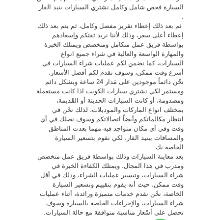
السيارة فحص شامل وكامل نشتري السيارات بنيد القار
.
ثم بعد ذلك إعطاء تقرير مفصل وكامل، ثم يتم بعد ذلك
إعطاء أعلى سعر، وذلك لأننا نريد ثقتكم وإسعادهم
بواسطة فريق عمل متكامل ومتخصص ويمتلك الخبرة
والمهارة الواسعة والعالية في شراء جميع انواع
السيارات، كما نضمن لكم عمليات شراء السيارات في
أسرع وقت ممكن، وسوف نقدم لكم أفضل الأسعار.
نحْن دائماً موجودين على مَدار 24 ساعة وبشكل دائم
ومستمر لكي
نشتري سيارات الكويت
اذا كانت مستعملة
ومصدومة، أو كانت السيارات الحَديثة أو القَديمة،
بمختلف انواع الماركات والموديلات، لذلك نحْن في
انتظار مكالماتكم وأيضاً اتصالاتكم وسوف نصلك في أي
وقت وفي أي مكان متواجد فيه مهما بعدت المناطق
والمسافات ببنيد القار، لكي نقوم بتسعير السيارة
الخاصة بك.
بعد معاينة السيارات وذلك بواسطة فريق عمل متخصص
ومدرب في هذا المجال، ويمتلك الكفاءة الخبرة في
شراء السيارات، وتيسير عمليات الشراء، وذلك في أقل
وقت ممكن، حيث أنه يقوم بتقييم وتسعير السيارة
الخاصة، نحْن نقدم خدمات متميزة ورائدة، أثناء عمليات
شراء السيارات، والإجراءات الخاصة بالسيارة وسوف
تحصل على أسْعار مناسبة متوافقة مع حالة السيارات.