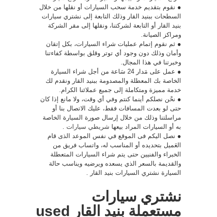
● نقوم بتقديم خدمة سحب السيارات أو نقلها من خلال
السطحات ببنيد القار وذلك التابعة إلى نشتري سيارات
بنيد القار أو التابعة لشركتنا، ونقلها إلى مقر الشركة
ومراكز الصيانة.
● ثم نقوم إتمام عمليات شراء السيارات، بكل إتقان
وأمان وذلك دون وجود أي توتر وقلق بواسطة كفاءتنا
وخبرتنا في هذا المجال.
● عمل على مَدار 24 سَاعة من أجل شراء السيارة
الخاصة بك المعطلة والمصدومة ببنيد القار ونقدم لك
خدمة مميزة ومتكاملة إلى جميع عملائنا الكرام.
● نحْن نصلكم أينما كنتم وفي أي وقت، ولا مانع إذا كان
حتى لو بعدت المسافات فقط، عليك الاتصال بنا أو
مراسلتنا وذلك من خلال إرسال صورة السيارة الخاصة
به أو السيارات المراد بيعها
شريطي سيارات
.
● نصل اليكم فى الموقع في نفس الموعد الذى قام
العَميل بتحديده أو المناسب له، واتساب فريق من
الخبراء والفنيين حتى يتم شراء السيارات المتعطلة
والقديمة بالسعر الذي يسعده ويرضيه ويناسب حالة
السيارة نشتري السيارات بنيد القار .
نشتري سيارات
مستعملة بنيد القار used