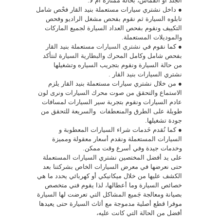
الجلد أو القماش، بحالة ممتازة أم لا.
● داخل نشتري سيارات مستعملة بنيد القار فحْص شامل
تابلوه السيارة ثم نقوم بفحص مشغل الراديو وفحص
التكييف ونقوم بفحص العداد السيارة لجميع الماركات
والموديلات المستعملة.
● كما نقوم في
نشتري السيارات
مستعملة بنيد القار
بفحص شامل وكامل المحرك والبطارية السيارة لنتأكد
من حالة السيارة ونقوم بتجريب السياره وتشغيلها
نشتري السيارات بنيد القار .
● من خلال نشتري سيارات مستعملة بنيد القار يلزم
الاستماع والتحقق من صوت محرك السيارات ونرى لون
عادم السيارات ونقوم بتجربة سير السيارات لمسافات
طويلة على الطرق والمنعطفات والسريعة للتحقق من
جودة تشغيلها.
● كما نُقدم خَدمات شراء السيارات المعطوبة و
السيارات المستعملة ونقدم أسعار معقولة ومميزة
وخدمات جيدة وفي أسرع وقت ممكن.
على يد أفضل المختصين نشتري السيارات المستعملة
حتى نعرضها في معرض السيارات الخاص بشركتنا بعد
الكشف عليها من خلال ميكانيكي أو كهربائي يحدد ما هي
خصائص السيارة وما أعطالها، لذا يقوم فني متخصص
بصيانة ومعالجة جَميع المشاكل التي تعرضت لها السيارة
موفرا قطع أصلية مدموجة مع أثاث السيارة حتى يعيدها
أفضل من الحالة التي كانت عليه،