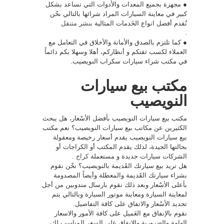
● مجهزة بجميع المعدات والأدوات التي تساعد بشكل
كبير في معاينة السيارات المراد شرائها بالتالي نحْن
نُقدم أفضل انواع الخَدمات المثالية
بنشر متنقل
.
● كما تلتزم بالصدق والأمانة والأخلاق في التعامل مع
العملاء لكسب ثقتكم و أنظاركم، أهلا وسهلا بكم دائماً
في مكتب شراء سيارات سكراب النويصيب.
مكتب بيع سيارات
النويصيب
مكتب بيع سيارات النويصيب بأفضل الأسْعار، هل يبحث
الكثيرين عن مكاتب بيع سيارات النويصيب؟ نعم مكتب
بيع سيارات النويصيب يقدم أسعار رخيصة ومعقولة
بحالتها الجيدة، لذلك يقدم المكتب أو الكراجات أو
الشركات سيارات جديدة و مستعملة
كراج
.
هل تريد بيع سيارتك القََديمة بالنويصيب؟ نحْن نقوم
بشراء سيارتك القََديمة والمعطلة وأيضاً المصدومة
بأعلى الأسْعار وبعد ذلك نقوم بارسال مندوبين من أجل
لمعاينة السيارة ومعاينة موتور السيارة وبالتالي يتم
تحديد الأسْعار والاتفاق على كافة التفاصيل.
نقوم بالإنفاق مع العَميل على كافة الأمور والاسعار
الهامة والضرورية والإنفاق على السعر المناسب لك،