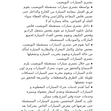
نشتري السيارات النويصيب .
● بواسطة نشتري سيارات مستعملة النويصيب يقوم
فريق العمل بمعاينة السيارة من الخارج والداخل حتى
نضمن فحْص المقاعد والكراسي وحالة الغطاء سواء
الجلد أو القماش، بحالة ممتازة أم لا.
● داخل نشتري سيارات مستعملة النويصيب فحْص
شامل تابلوه السيارة ثم نقوم بفحص مشغل الراديو
وفحص التكييف ونقوم بفحص العداد السيارة لجميع
الماركات والموديلات المستعملة.
● كما نقوم في
نشتري السيارات
مستعملة النويصيب
بفحص شامل وكامل المحرك والبطارية السيارة لنتأكد
من حالة السيارة ونقوم بتجريب السياره وتشغيلها
نشتري السيارات النويصيب .
● من خلال نشتري سيارات مستعملة النويصيب يلزم
الاستماع والتحقق من صوت محرك السيارات ونرى لون
عادم السيارات ونقوم بتجربة سير السيارات لمسافات
طويلة على الطرق والمنعطفات والسريعة للتحقق من
جودة تشغيلها.
● كما نُقدم خَدمات شراء السيارات المعطوبة و
السيارات المستعملة ونقدم أسعار معقولة ومميزة
وخدمات جيدة وفي أسرع وقت ممكن.
على يد أفضل المختصين نشتري السيارات المستعملة
حتى نعرضها في معرض السيارات الخاص بشركتنا بعد
الكشف عليها من خلال ميكانيكي أو كهربائي يحدد ما هي