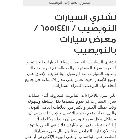
نشتري السيارات النويصيب
نشتري السيارات
النويصيب / 65514411 /
معرض سيارات
بالنويصيب
نشتري السيارات النويصيب سواء السيارات الحديثة أو
القديمة سواء المصدومة والمعطلة، ثم نقوم بعد ذلك
بمعاينة السيارات بعد الوصول إلينا ثم يتم الإتفاق على
جميع الأسعار، حيث نعمل على مدار 24 ساعة في جميع
أنحاء دولة النويصيب لشراء السيارات.
نحْن نلتزم بالإجراءات القانونية المعروفة أثناء عمليات
شراء السيارات ثم نقوم بتنفيذها بكل بساطة وسهولة
ولأننا نمتلك الكثير والكثير من العلاقات العامه القوية،
والتي تجعلنا نقوم بجميع الأعمال والإجراءات بدون أي
مشاكل وبكل سهولة وبدون أن تنتظر وقتًا طويلاً.
إذا كنت ترغب فى بيع سيّارتك فلا داعي للقلق والتوتر
بعد الآن عليك التواصل معنا وإرسال صورة سيارتّك
الخاصة على الواتساب أو على البريد الإلكتروني أو على