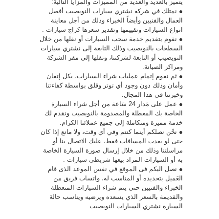
يتميز بالعديد والعديد من المميزات والمزايا التالية:
● نمتلك في شركة نشتري سيارات النويصيب أفضل
العمال والفنيين وأيضاً الخبراء وذلك من أجل معاينة
انواع السيارات وتقييمها وتقدير سعرها
كراج سيارات
.
● نقوم بتقديم خدمة سحب السيارات أو نقلها من خلال
السطحات بالنويصيب وذلك التابعة إلى نشتري سيارات
النويصيب أو التابعة لشركتنا، ونقلها إلى مقر الشركة
ومراكز الصيانة.
● ثم نقوم إتمام عمليات شراء السيارات، بكل إتقان
وأمان وذلك دون وجود أي توتر وقلق بواسطة كفاءتنا
وخبرتنا في هذا المجال.
● عمل على مَدار 24 سَاعة من أجل شراء السيارة
الخاصة بك المعطلة والمصدومة بالنويصيب ونقدم لك
خدمة مميزة ومتكاملة إلى جميع عملائنا الكرام.
● نحْن نصلكم أينما كنتم وفي أي وقت، ولا مانع إذا كان
حتى لو بعدت المسافات فقط، عليك الاتصال بنا أو
مراسلتنا وذلك من خلال إرسال صورة السيارة الخاصة
به أو السيارات المراد بيعها
شريطي سيارات
.
● نصل اليكم فى الموقع في نفس الموعد الذى قام
العَميل بتحديده أو المناسب له، واتساب فريق من
الخبراء والفنيين حتى يتم شراء السيارات المتعطلة
والقديمة بالسعر الذي يسعده ويرضيه ويناسب حالة
السيارة نشتري السيارات النويصيب .