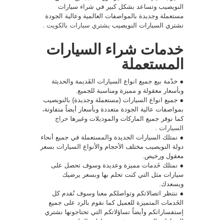
النويصيب وتساعد بشكل كبير في شراء سيارات
مستعملة وجديدة بالمواصفات العالمية وعالية الجودة
نشتري السيارات النويصيب
يشتري سيارات بالكويت
.
خدمات شراء السيارات
المستعملة
● خدْمة بيع جميع انواع السيارات القَديمة والحديثة
وبأسعار معقولة و مميزة ومناسبة للجميع.
● جميع انواع السيارات (مستعملة وجديدة) بالنويصيب
بمواصفات عالية الجودة متعددة وبأسعار أيضاً متفاوتة،
كما نوفر جميع الماركات والموديلات وغيرها
حراج
السيارات
.
● نمتلك السيارات الجديدة والمستعملة في جميع أنحاء
دولة النويصيب مختلف الأحجام والأنواع السيارات بسعر
معقول ورخيص.
● نمتلك خَدمات مميزة وعديدة وسوف تحصل على
سيارات مثل التي كنت تحلم بها وبسعر يرضيك
ويسعدك.
● ننتظر اتصالاتكم وتواصلكم معنا وسوف نُقدم كل
الخَدمات المتميزة للعميل كما نقوم بالرد على جميع
إستفساراتكم وأيضاً تساؤلاتكم التي تحتاجونها نشتري