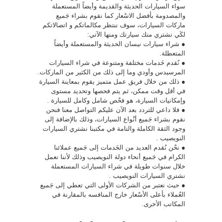
سواء السيارات الحديثة والقديمة وأيضاً المستعملة
والمصدومة بأفضل الاسْعار كما نقوم بشراء جَميع
ماركات السيارات، سوف ننتظر مكالماتكم و اتصالاتكم
لكَي نشتري منك سيارتك ومنها الآتي:
● شراء سيارات نيسان الحديثة والمستعملة وأيضاً
المتعطلة.
● نُقدم خَدمات مختلفة ومتنوعة في شراء السيارات
المرسيدس وأودي وما إلى ذلك من الكثير من الماركات.
● ذلك من خلال فريق عمل متميز يقوم بمعاينة السيارة
في أقل وقت ممكن، ثم يتم فحصها وتحديد مستوى
وإمكانيات السيارة، هو فحْص شامل وكامل للسيارة .
● فلا داعي للتردد بعد الآن عليكم التواصل معنا فنحن
نقوم بشراء جَميع أنْواع السيارات، وذلك بالإضافة إلى
وجود الثقة الكاملة والتامة في مكتبنا نشتري السيارات
النويصيب .
● نحْن نُقدم العديد من الخَدمات إلى جَميع عملائنا
الكرام في جَميع أنحاء دولة النويصيب وذلك لأننا نعمل
خلال سنوات طويلة في شراء السيارات المستعملة
نشتري السيارات النويصيب .
● حيث نعتبر من الشركات الأولى التي تعطي إلى جَميع
العُملاء بأعلى الأسْعار خارج المنافسه بالمقارنة في
المكاتب الأخرى.