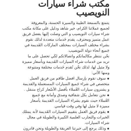
مكتب شراء سيارات
النويصيب
يتمتع بالسمعة الطيبة والسيرة الحسنة، والمعروفة
لجميع عملائنا الكرام، خير شاهد ودليل على مكانة مكتب
شراء سيارات النويصيب و التي وصلت إليها بفضل فريق
عمل متميز ومحترف، يقدم خَدمات متعددة لذلك نقوم
بشراء مختلف السيارات بمختلف الماركات القَديمة في
جَميع أنحاء دولة النويصيب.
نحْن ننتظر مكالماتكم واتصالاتكم لكَي تحصل على ما
تريد من خَدمات شراء السيارات القَديمة وبأسعار مميزة
ولا مثيل لها، لذلك نحْن نُقدم خَدمات مختلفة ومتنوعة
ومنها الآتي:
● سوف نقوم بإرسال افضل طاقم من فريق العمل
متخصص في شراء جَميع السيارات المستعملة والقديمة
و يشترون سيارات العُملاء بأفضل الأسْعار
كراج متنقل
.
● نحن نتعامل بكل شفافية وصدق وأمانة مع جَميع
العُملاء حيث نقوم بشراء السيارات القديمة بأسعار
مميزة لا مثيل لها وفي وقت قياسي.
● يقوم فريق العمل بتقييم السيارات القَديمة لأنه يمتلك
الخبرات والتجارب العلمية الكبيرة والطويلة في مجال
شراء السيارات.
● وذلك يرجع إلى خبرتنا العريقة والطويلة ونحن قادرون