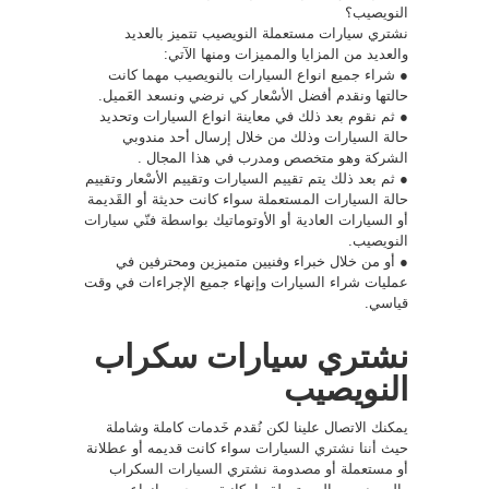
النويصيب؟
نشتري سيارات مستعملة النويصيب تتميز بالعديد
والعديد من المزايا والمميزات ومنها الآتي:
● شراء جميع انواع السيارات بالنويصيب مهما كانت
حالتها ونقدم أفضل الأسْعار كي نرضي ونسعد العَميل.
● ثم نقوم بعد ذلك في معاينة انواع السيارات وتحديد
حالة السيارات وذلك من خلال إرسال أحد مندوبي
الشركة وهو متخصص ومدرب في هذا المجال .
● ثم بعد ذلك يتم تقييم السيارات وتقييم الأسْعار وتقييم
حالة السيارات المستعملة سواء كانت حديثة أو القَديمة
أو السيارات العادية أو الأوتوماتيك بواسطة فنّي سيارات
النويصيب.
● أو من خلال خبراء وفنيين متميزين ومحترفين في
عمليات شراء السيارات وإنهاء جميع الإجراءات في وقت
قياسي.
نشتري سيارات سكراب
النويصيب
يمكنك الاتصال علينا لكن نُقدم خَدمات كاملة وشاملة
حيث أننا نشتري السيارات سواء كانت قديمه أو عطلانة
أو مستعملة أو مصدومة نشتري السيارات السكراب