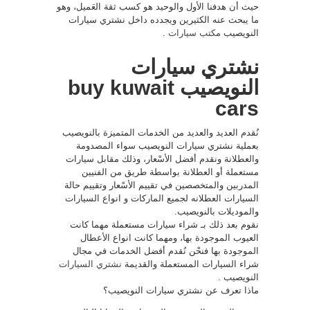
حيث أن هدفنا الأول والوحيد هو كسب ثقة العَميل، وهو
ما يبحث عنه الكثيرين ويجدده داخل نشتري سيارات
النويصيب
مكتب سيارات
.
نشتري سيارات
النويصيب buy kuwait
cars
نُقدم العديد والعديد من الخدمات المتميزة بالنويصيب
بعملية نشتري سيارات النويصيب سواء المصدومة
والعطلانة ونقدم أفضل الأسْعار، وذلك مقابل سيارات
مستعملة أو العطلانة بواسطة طريق من الفنيين
المدربين والمتخصصين في تقييم الأسْعار وتقييم حالة
السيارات العطلانه لجميع الماركات و انواع السيارات
والموديلات بالنويصيب.
نقوم بعد ذلك بـ شراء سيارات مستعملة مهما كانت
العيوب الموجودة بها، ومهما كانت انواع الأعطال
الموجودة بها فنحْن نُقدم أفضل الخدمات في مجال
شراء السيارات المستعملة والقديمة
نشتري السيارات
النويصيب .
ماذا تعرف عن نشتري سيارات النويصيب؟