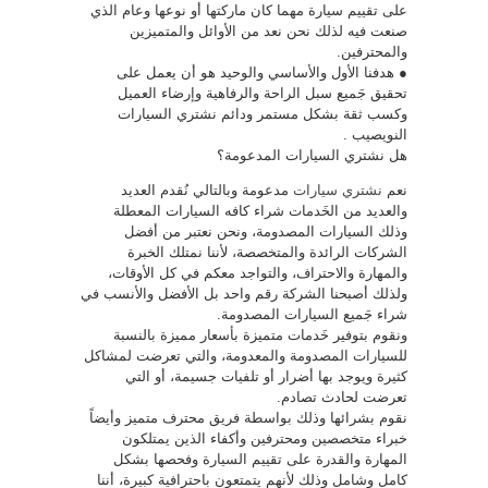
على تقييم سيارة مهما كان ماركتها أو نوعها وعام الذي
صنعت فيه لذلك نحن نعد من الأوائل والمتميزين
والمحترفين.
● هدفنا الأول والأساسي والوحيد هو أن يعمل على
تحقيق جَميع سبل الراحة والرفاهية وإرضاء العميل
وكسب ثقة بشكل مستمر ودائم نشتري السيارات
النويصيب .
هل نشتري السيارات المدعومة؟
نعم
نشتري سيارات
مدعومة وبالتالي نُقدم العديد
والعديد من الخَدمات شراء كافه السيارات المعطلة
وذلك السيارات المصدومة، ونحن نعتبر من أفضل
الشركات الرائدة والمتخصصة، لأننا نمتلك الخبرة
والمهارة والاحتراف، والتواجد معكم في كل الأوقات،
ولذلك أصبحنا الشركة رقم واحد بل الأفضل والأنسب في
شراء جَميع السيارات المصدومة.
ونقوم بتوفير خَدمات متميزة بأسعار مميزة بالنسبة
للسيارات المصدومة والمعدومة، والتي تعرضت لمشاكل
كثيرة ويوجد بها أضرار أو تلفيات جسيمة، أو التي
تعرضت لحادث تصادم.
نقوم بشرائها وذلك بواسطة فريق محترف متميز وأيضاً
خبراء متخصصين ومحترفين وأكفاء الذين يمتلكون
المهارة والقدرة على تقييم السيارة وفحصها بشكل
كامل وشامل وذلك لأنهم يتمتعون باحترافية كبيرة، أننا