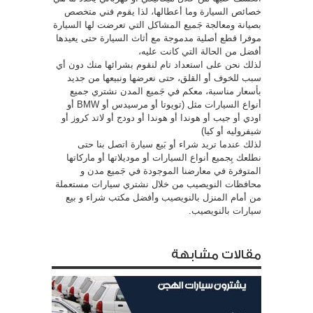
خصائص السيارة وما أعطالها، لذا يقوم فني متخصص
بصيانة ومعالجة جَميع المشاكل التي تعرضت لها السيارة
موفرا قطع أصلية مدموجة مع أثاث السيارة حتى يعيدها
أفضل من الحالة التي كانت عليه،
لذلك نحن على استعداد تام لنقوم بشرائها منك دون أي
سبب للخوف أو القلق، حتى نعرضها ونبيعها من جديد
بأسعار مناسبة، معكم في جَميع المدن نشتري جميع
أنواع السيارات مثل (تويوتا أو مرسيدس أو BMW أو
اودي أو جيب أو هوندا أو هوندا أو دودج أو لاتد كروز أو
شيفروليه أو كيا)
لذلك عندما تريد شراء أو بَيع سيارة اتصل بنا حتى
نطلعك بِجميع أنواع السيارات أو موديلاتها أو ماركاتها
المتوفرة في معارضنا الموجودة في جَميع مدن و
محافظات النويصيب من خلال نشتري سيارات مستعملة
من أمام المنزل بالنويصيب وأفضل مكتب شراء و بيع
سيارات بالنويصيب.
مقالات مشابهة