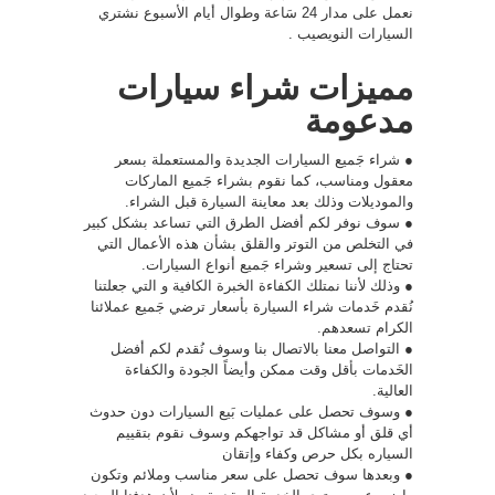
نعمل على مدار 24 سَاعة وطوال أيام الأسبوع نشتري
السيارات النويصيب .
مميزات شراء سيارات
مدعومة
● شراء جَميع السيارات الجديدة والمستعملة بسعر
معقول ومناسب، كما نقوم بشراء جَميع الماركات
والموديلات وذلك بعد معاينة السيارة قبل الشراء.
● سوف نوفر لكم أفضل الطرق التي تساعد بشكل كبير
في التخلص من التوتر والقلق بشأن هذه الأعمال التي
تحتاج إلى تسعير وشراء جَميع أنواع السيارات.
● وذلك لأننا نمتلك الكفاءة الخبرة الكافية و التي جعلتنا
نُقدم خَدمات شراء السيارة بأسعار ترضي جَميع عملائنا
الكرام تسعدهم.
● التواصل معنا بالاتصال بنا وسوف نُقدم لكم أفضل
الخَدمات بأقل وقت ممكن وأيضاً الجودة والكفاءة
العالية.
● وسوف تحصل على عمليات بَيع السيارات دون حدوث
أي قلق أو مشاكل قد تواجهكم وسوف نقوم بتقييم
السياره بكل حرص وكفاء وإتقان
● وبعدها سوف تحصل على سعر مناسب وملائم وتكون