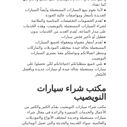
كما تشاء.
● لأننا نقوم ببيع السيارات المستعملة وأيضاً السيارات
الجديدة بأسعار ومواصفات عالية الجودة.
● نُقدم الخصومات التخفيضات المناسبة والملائمة
لشراء السيارات المستعملة بالنويصيب، وهذه الخَدمات
على مدار الساعة، نُقدم العديد من الخَدمات بدون
تعطيل أو تأخير
فحص سيارات
.
● نُقدم أسعار مقبولة ومعقولة لجميع السيارات
المستعملة بحالة جيدة بمختلف الموديلات والماركات
وننتظر اتصالاتكم وتواصلكم معنا نشتري السيارات
النويصيب .
● نلبي جَميع متطلباتكم احتياجاتكم لكَي تحصلوا على
سيارات مستعملة بحالة جيدة أو سيارات جديدة وبأفضل
الأسْعار.
مكتب شراء سيارات
النويصيب
مكتب شراء سيارات النويصيب يقدّم الكثير والكثير من
الأعمال والخدمات المتميزة والرائدة في مجال شراء
سيارات مستعملة وجديدة لمختلف الأنواع والموديلات
والعالمية، سواء القَديمة والحديثة والتي تعمل أتوماتيكي