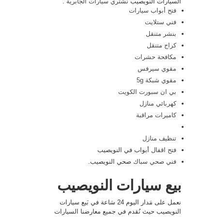
السيارات النويصيب
نشتري سيارات الجابرية
.
فتح أبواب سيارات
فني ستلايت
بنشر متنقل
كراج متنقل
مكافحة حشرات
مقوي سيرفس
مقوي شبكة 5g
بي ان سبورت الكويت
كهربائي منازل
كاميرات مراقبة
تنظيف منازل
فتح اقفال
أبواب في النويصيب
فني صحي
سباك
صحي النويصيب.
بيع سيارات النويصيب
نعمل على مَدار اليوم 24 سَاعة في بَيع سيارات
النويصيب حيث نُقدم في جميع معارضنا السيارات