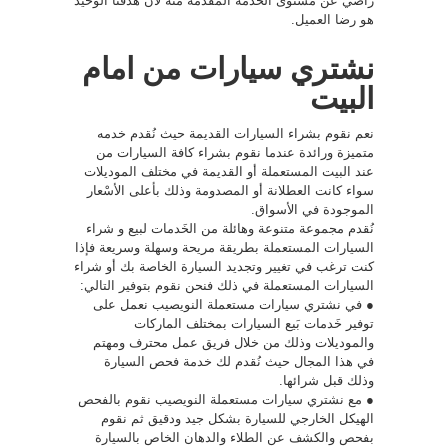
راضي عن مستوى الخدمة المقدمة منه لأن هدفنا الوحيد
هو رضا العميل.
نشتري سيارات من امام
البيت
نعم نقوم بشراء السيارات القديمة حيث نُقدم خدمه
متميزة ورائدة عندما نقوم بشراء كافة السيارات من
عند البيت المستعملة أو القديمة في مختلف الموديلات
سواء كانت العطلانة أو المصدومة وذلك بأعلى الأسْعار
الموجودة في الأسواق.
نُقدم مجموعة متنوعة وهائلة من الخَدمات لبيع و شراء
السيارات المستعملة بطريقة مريحة وسهلة وسريعة فإذا
كنت ترغب في تغيير وتجديد السيارة الخاصة بك أو شراء
السيارات المستعملة في ذلك فنحن نقوم بتوفير التالي:
● في نشتري سيارات مستعملة النويصيب نعمل على
توفير خَدمات بَيع السيارات بمختلف الماركات
والموديلات وذلك من خلال فريق عمل محترف ومهتم
في هذا المجال حيث نُقدم لك خدمة فحص السيارة
وذلك قبل شرائها.
● مع نشتري سيارات مستعملة النويصيب نقوم بالفحص
الهيكل الخارجي للسيارة بشكل جيد ودقيق ثم نقوم
بفحص والكشف عن الطلاء والدهان الخاص بالسيارة