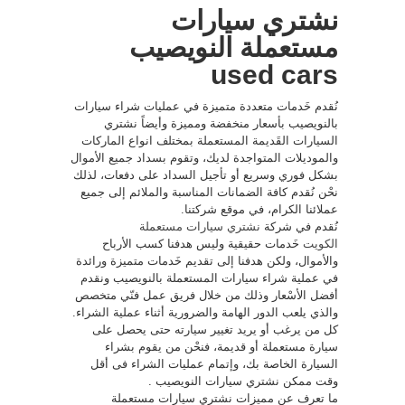
نشتري سيارات
مستعملة النويصيب
used cars
نُقدم خَدمات متعددة متميزة في عمليات شراء سيارات
بالنويصيب بأسعار منخفضة ومميزة وأيضاً نشتري
السيارات القَديمة المستعملة بمختلف انواع الماركات
والموديلات المتواجدة لديك، وتقوم بسداد جميع الأموال
بشكل فوري وسريع أو تأجيل السداد على دفعات، لذلك
نحْن نُقدم كافة الضمانات المناسبة والملائم إلى جميع
عملائنا الكرام، في موقع شركتنا.
نُقدم في شركة
نشتري سيارات مستعملة
الكويت
خَدمات حقيقية وليس هدفنا كسب الأرباح
والأموال، ولكن هدفنا إلى تقديم خَدمات متميزة ورائدة
في عملية شراء سيارات المستعملة بالنويصيب ونقدم
أفضل الأسْعار وذلك من خلال فريق عمل فنّي متخصص
والذي يلعب الدور الهامة والضرورية أثناء عملية الشراء.
كل من يرغب أو يريد تغيير سيارته حتى يحصل على
سيارة مستعملة أو قديمة، فنحْن من يقوم بشراء
السيارة الخاصة بك، وإتمام عمليات الشراء فى أقل
وقت ممكن نشتري سيارات النويصيب .
ما تعرف عن مميزات نشتري سيارات مستعملة