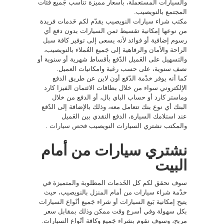
والسيارات المستعملة، بأسعار مميزة تناسب جَميع فئات
المجتمع بالنويصيب.
مكتب شراء سيارات النويصيب يقدّم لكم خَدمات فريدة
من نوعها إمكانية تقسيط ثمن السيارات بدون دفع أي
رسوم إضافية أو فوائد لأنه يسعى إلى توفير كافة سبل
الراحة والأمان والرفاهية إلى جَميع العُملاء بالنويصيب،
والتسهيل على العَميل الدّفع بأقساط شهرية أو سنوية أو
نصف سنوية، على حسب رغبة وامكانيات العميل.
كما أنه يوفر خدْمة الدّفع أون لاين عن طريق الدفع
الإلكتروني سواء من خلال بطاقات الائتمان الفيزا كارد
وماستر كارد أو حساب الباي بال، أو الدفع من خلال
البنك أي نوع بنك تتعامل معه، وذلك بالإضافة إلى الدّفع
عند استلامك السيارة، الدفع النقدي بين العَميل
والمكتب نشتري السيارات النويصيب
فحص سيارات
.
نشتري سيارات من أمام
البيت
سوف نحقق لكم كل الخَدمات المطلوبة والمتميزة في
خدْمة شراء سيارات من أمام المنزل بالنويصيب، حيث
يتيح إمكانية بَيع السيارات أو شراء جَميع أنْواع السيارات
بكل سهولة وفي أسرع وقت ممكن وذلك بمقابل سعر
مربح، وسوف نقوم بشراء جَميع وكافة أنْواع السيارات.