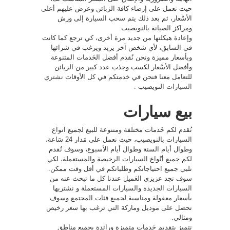
حيث تعمل على إرضاء كافة الزبائن وعرض عليهم أعلى
الأسْعار، ثم بعد ذلك يتم سحب السيارة إلى ورش
ومراكز الصيانة بالنويصيب.
وإعادة هيكلتها من جديد مرة أخرى، كي ترجع كما كانت
في السابق، لأي شخص آخر يريد ويرغب في شرائها
وبأسعار مميزة ونحن نُقدم أفضل الخَدمات المتنوعة
وأفضل الأسْعار لكسب وجذب عدد كبير من الزبائن
للتعامل معنا فنحن في خدمتكم في كل الأوقات
نشتري
السيارات
النويصيب .
بيع سيارات
نُقدم لكم خَدمات مختلفة ومتنوعة للبيع لجميع انواع
السيارات بالنويصيب، حيث نعمل على مَدار 24 سَاعة،
وطوال أيام السنة وطوال أيام الأسبوع، وسوف نُقدم
لكم جميع أنْواع السيارات الرخيصة والمستعملة، لكي
نلبي جميع احتياجاتكم وطلباتكم في أقل وقت ممكن.
سوف تجد عزيزي العَميل عندنا كل ما تبحث عنه من
السيارات الجديدة والسيارات المستعملة و نشتريها
بأسعار معقولة ومناسبة لجميع فئات المجتمع وسوف
تحصل على موديل وماركة التي ترغب بها سعر رخيص
ومثالي.
نتميز بتقديم خَدمات متميزة ورائدة بجميع مناطق