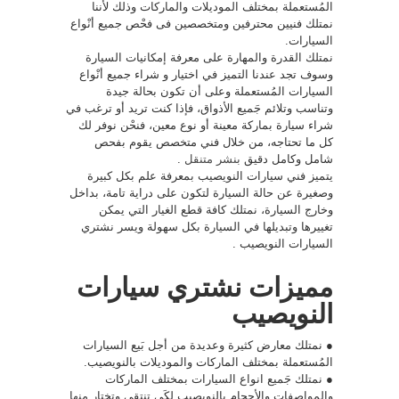
المُستعملة بمختلف الموديلات والماركات وذلك لأننا
نمتلك فنيين محترفين ومتخصصين فى فحْص جميع أنْواع
السيارات.
نمتلك القدرة والمهارة على معرفة إمكانيات السيارة
وسوف تجد عندنا التميز في اختيار و شراء جميع أنْواع
السيارات المُستعملة وعلى أن تكون بحالة جيدة
وتناسب وتلائم جَميع الأذواق، فإذا كنت تريد أو ترغب في
شراء سيارة بماركة معينة أو نوع معين، فنحْن نوفر لك
كل ما تحتاجه، من خلال فني متخصص يقوم بفحص
شامل وكامل دقيق
بنشر متنقل
.
يتميز فني سيارات النويصيب بمعرفة علم بكل كبيرة
وصغيرة عن حالة السيارة لتكون على دراية تامة، بداخل
وخارج السيارة، نمتلك كافة قطع الغيار التي يمكن
تغييرها وتبديلها في السيارة بكل سهولة ويسر نشتري
السيارات النويصيب .
مميزات نشتري سيارات
النويصيب
● نمتلك معارض كثيرة وعديدة من أجل بَيع السيارات
المُستعملة بمختلف الماركات والموديلات بالنويصيب.
● نمتلك جَميع انواع السيارات بمختلف الماركات
والمواصفات والأحجام بالنويصيب لكَي تنتقي وتختار منها