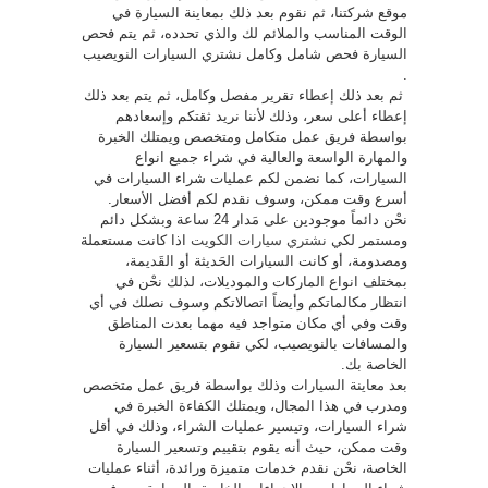
موقع شركتنا، ثم نقوم بعد ذلك بمعاينة السيارة في
الوقت المناسب والملائم لك والذي تحدده، ثم يتم فحص
السيارة فحص شامل وكامل نشتري السيارات النويصيب
.
ثم بعد ذلك إعطاء تقرير مفصل وكامل، ثم يتم بعد ذلك
إعطاء أعلى سعر، وذلك لأننا نريد ثقتكم وإسعادهم
بواسطة فريق عمل متكامل ومتخصص ويمتلك الخبرة
والمهارة الواسعة والعالية في شراء جميع انواع
السيارات، كما نضمن لكم عمليات شراء السيارات في
أسرع وقت ممكن، وسوف نقدم لكم أفضل الأسعار.
نحْن دائماً موجودين على مَدار 24 ساعة وبشكل دائم
ومستمر لكي
نشتري سيارات الكويت
اذا كانت مستعملة
ومصدومة، أو كانت السيارات الحَديثة أو القَديمة،
بمختلف انواع الماركات والموديلات، لذلك نحْن في
انتظار مكالماتكم وأيضاً اتصالاتكم وسوف نصلك في أي
وقت وفي أي مكان متواجد فيه مهما بعدت المناطق
والمسافات بالنويصيب، لكي نقوم بتسعير السيارة
الخاصة بك.
بعد معاينة السيارات وذلك بواسطة فريق عمل متخصص
ومدرب في هذا المجال، ويمتلك الكفاءة الخبرة في
شراء السيارات، وتيسير عمليات الشراء، وذلك في أقل
وقت ممكن، حيث أنه يقوم بتقييم وتسعير السيارة
الخاصة، نحْن نقدم خدمات متميزة ورائدة، أثناء عمليات