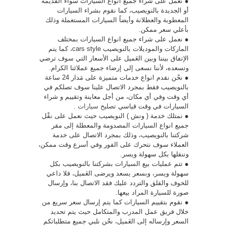
● نعمل على شراء جميع انواع السيارات سواء القَديمة
أو الجديدة بالنويصيب، كما نقوم بشراء السيارات
المعطوبة والعطلانة وأيضاً السيارات المستعملة وذلك
بأعلي سعر ممكن.
● نعمل على شراء جميع انواع السيارات بمختلف
الماركات والموديلات بالنويصيب cars style، كما يتم
الإتفاق بيننا وبين العَميل على الأسعار التي سوف ترضي
وتسعده، لأننا نسعى إلى إرضاء جميع عملائنا الكرام.
● نحْن نقدم انواع خدمات متميزة على مَدار 24 ساعة
بالنويصيب فقط بمجرد الاتصال علينا سوف تصلكم في
أي وقت وفي أي مكان، من أجل معاينة وتقييم و شراء
السيارات في وقت قياسي
تصليح سيارات
.
● نمتلك خدمة ( ونش ) النويصيب حيث نعمل على نقْل
جميع انواع السيارات المصدومة والمعطلة إلى مقر
شركتنا بالنويصيب، وذلك بمجرد الاتصال على خدمة
العملاء سوف نتحرك على الفور وفي أسرع وقت ممكن،
وننقلها بكل سهولة ويسر.
● تتم عمليات بيع السيارات بشركتنا بالنويصيب بكل
سهولة ويسر، وبسعر يسعد ويرضى العَميل، فلا داعي
للخوف والقلق والتردد عليك فقد الاتصال بنا، وإرسال
صورة للسيارة المراد بيعها.
● نقوم بتقييم السيارات كما يتم إرسال سعر سريع من
خلال فريق عمل المدرب والمتكامل حيث يتم تحديد
السعر وإرساله إلى العَميل، نحْن نلبي جميع متطلباتكم