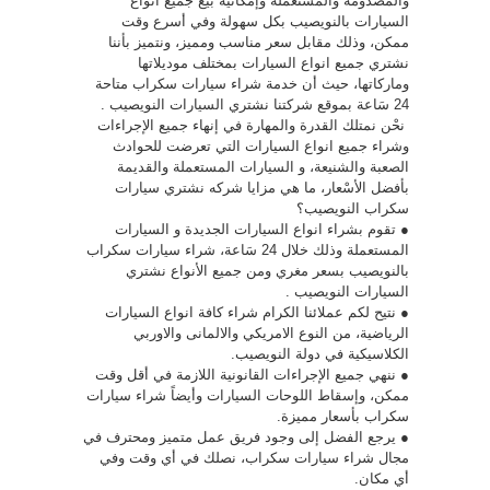
والمصدومه والمستعملة وإمكانية بيع جميع انواع
السيارات بالنويصيب بكل سهولة وفي أسرع وقت
ممكن، وذلك مقابل سعر مناسب ومميز، ونتميز بأننا
نشتري جميع انواع السيارات بمختلف موديلاتها
وماركاتها، حيث أن خدمة شراء سيارات سكراب متاحة
24 سَاعة بموقع شركتنا نشتري السيارات النويصيب .
نحْن نمتلك القدرة والمهارة في إنهاء جميع الإجراءات
وشراء جميع انواع السيارات التي تعرضت للحوادث
الصعبة والشنيعة، و السيارات المستعملة والقديمة
بأفضل الأسْعار، ما هي مزايا شركه نشتري سيارات
سكراب النويصيب؟
● تقوم بشراء انواع السيارات الجديدة و السيارات
المستعملة وذلك خلال 24 سَاعة، شراء سيارات سكراب
بالنويصيب بسعر مغري ومن جميع الأنواع نشتري
السيارات النويصيب .
● نتيح لكم عملائنا الكرام شراء كافة انواع السيارات
الرياضية، من النوع الامريكي والالمانى والاوربي
الكلاسيكية في دولة النويصيب.
● ننهي جميع الإجراءات القانونية اللازمة في أقل وقت
ممكن، وإسقاط اللوحات السيارات وأيضاً شراء سيارات
سكراب بأسعار مميزة.
● يرجع الفضل إلى وجود فريق عمل متميز ومحترف في
مجال شراء سيارات سكراب، نصلك في أي وقت وفي
أي مكان.