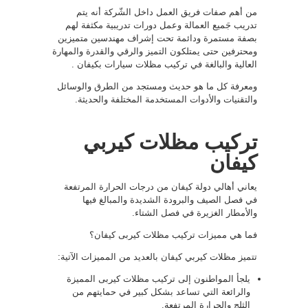
من أهم صفات فريق العمل داخل الشّركة أنه يتم
تدريب جَميع العمالة وعمل دورات تدريبية مكثفة لهم
بصفة مستمرة ودائمة تحت إشراف مهندسين متميزين
ومحترفين حتى يمتلكون التميز والرقي والقدرة والمهارة
العالية والبالغة في تركيب مظلات سيارات بكيفان .
ومعرفة كل ما هو حديث ومستجد من الطرق والوسائل
والتقنيات والأدوات المستخدمة المختلفة والحديثة.
تركيب مظلات كيربي
كيفان
يعاني أهالي دولة كيفان من درجات الحرارة المرتفعة
في فصل الصيف والبرودة الشديدة والمبالغ فيها
والأمطار الغزيرة في فصل الشتاء.
فما هي مميزات تركيب مظلات كيربى كيفان؟
تتميز مظلات كيربي كيفان بالعديد من المميزات الآتية:
يلجأ المواطنون إلى تركيب مظلات كيربى المميزة
والرائعة التي تساعد بشكل كبير في حمايتهم من
الثلج والحرارة المرتفعة.