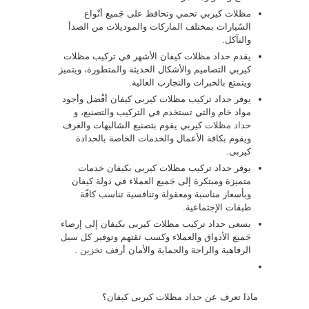
مظلات كيربي تحمي وتحافظ على جَميع أنْواع
السّيارات بمختلف الماركات والموديلات من الصدأ
والتآكل.
يقدم حداد مظلات كيفان الأشهر في تركيب مظلات
كيربي التصاميم والأشكال الحديثة والمتطورة، ويتميز
ويتمتع بالخبرات والتجارب العالية.
يوفر حداد تركيب مظلات كيربى كيفان أفْضل وأجود
مواد خام والتي تستخدم في التركيب والتصنيع، و
حداد مظلات
كيربي يقوم بتصنيع الشاليهات والغرف
ويقوم بكافة الأعمال والخدمات الخاصة بالحدادة
كيربى.
يوفر حداد تركيب مظلات كيربى بكيفان خدمات
متميزة ومبتكرة إلى جَميع العملاء في دولة كيفان
وبأسعار مناسبة ومعقولة وتنافسية تناسب كافّة
طبقات الإجتماعية.
يسعى حداد تركيب مظلات كيربى بكيفان إلى إرضاء
جَميع الأذواق والعملاء وكسب ثقتهم وتوفير كل سبل
الرفاهية والراحة والحماية والأمان
أرفف تخزين
.
ماذا تعرف عن حداد مظلات كيربى كيفان؟