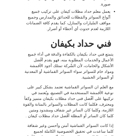
صورة.
يعمل معلم حداد مظلات كيفان على تركيب جَميع
أنْواع السواتر والمَظلات للحدائق والمدارس وجميع
مواقف السّيارات والمنازل، كما يقدم كافة الضمانات
اللازمة لعدم حدوث أي أخطاء أو أضرار.
فني حداد بكيفان
يتمتع فني حداد بكيفان بالكفاءة والدقة في أداء جَميع
الأعمال والخدمات المطلوبة منه، فهو يقدم أفْضل
الأشكال والخامات، لأن الشّركة تمتلك أجود الأقمشة
ومواد خام للسواتر سواء السواتر القماشية أو المعدنية
أو السواتر الخشبية.
مع العلم ان السواتر القماشية تعتمد بشكل كبير على
نوعية الأقمشة المستخدمة في التصنيع، ويُعتمد في
تركيبها على أفْضل فنى حداد مظلات بكيفان متميز وكفأ
ومحترف، فكلما كانت المظلات والسواتر بالمتانة والقوة
اللازمة، وكلما كان الساتر غير شفاف ومشدود ومتين
كلما كان الساتر أو المظلة أفْضل حداد مظلات كيفان .
إذا كانت السواتر القماشية أمتن وأحسن وغير شفافة
كلما ساعدت في تحقيق الخصوصية الكاملة لجميع