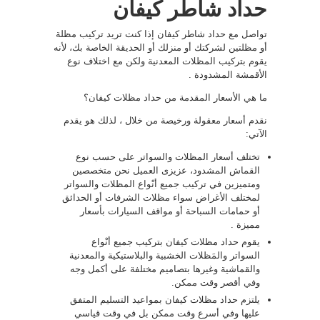
حداد شاطر كيفان
تواصل مع حداد شاطر كيفان إذا كنت تريد تركيب مظلة
أو مظلتين لشركتك أو منزلك أو الحديقة الخاصة بك، لأنه
يقوم بتركيب المظلات المعدنية ولكن مع اختلاف نوع
الأقمشة المشدودة .
ما هي الأسعار المقدمة من حداد مظلات كيفان؟
نقدم أسعار معقولة ورخيصة من خلال ، لذلك هو يقدم
الآتي:
تختلف أسعار المظلات والسواتر على حسب نوع
القماش المشدود، عزيزى العميل نحن متخصصين
ومتميزين في تركيب جميع أنْواع المظلات والسواتر
لمختلف الأغراض سواء مظلات الشرفات أو الحدائق
أو حمامات السباحة أو مواقف السيارات بأسعار
مميزة .
يقوم حداد مظلات كيفان بتركيب جميع أنْواع
السواتر والمَظلات الخشبية والبلاستيكية والمعدنية
والقماشية وغيرها بتصاميم مختلفة على أكمل وجه
وفي أقصر وقت ممكن.
يلتزم حداد مظلات كيفان بمواعيد التسليم المتفق
عليها وفي أسرع وقت ممكن بل في وقت قياسي