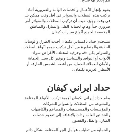
يتم إنجاز بها
صباغ
.
يقوم بإنجاز الأعمال والخدمات الهامة والضرورية أثناء
تركيب هذه المظلات والسواتر في أقل وقت ممكن بل
في وقت وجيز، حيث أن تركيب المظلات والسواتر أمر
ضروري جداً وهام، لحماية الفلل والمنازل والمناطق
المخصصة لجميع أنْواع سيارات كيفان.
يستخدم حداد باكستاني بكيفان أحدث الطرق والوسائل
الحديثة والمتطورة من أجل تركيب جميع أنْواع المظلات
والسواتر بكل دقة وحرفية لمختلف الأغراض سواء
الأبواب أو النوافذ والشبابيك وتوفير كل سبل الحماية
والأمان للعملاء، للحماية من أشعة الشمس الحارقة أو
الأمطار الغزيرة بكيفان .
حداد ايراني كيفان
يعلم حداد إيراني بكيفان أهمية تركيب الأنواع المختلفة
والمتنوعة من المظلات والسواتر للشركات
والمؤسسات والمستشفيات والمطاعم والكافيهات
والحدائق العامة وذلك بالإضافة إلى تقديم خدمات
المنازل والفلل والقصور.
والحماية من تقلبات عوامل الجو المختلفة بشكل دائم