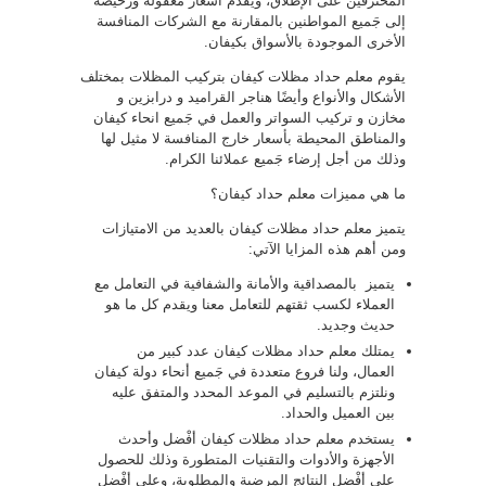
المحترفين على الإطلاق، ويقدم أسعار معقولة ورخيصة
إلى جَميع المواطنين بالمقارنة مع الشركات المنافسة
الأخرى الموجودة بالأسواق بكيفان.
يقوم معلم حداد مظلات كيفان بتركيب المظلات بمختلف
الأشكال والأنواع وأيضًا هناجر القراميد و درابزين و
مخازن و تركيب السواتر والعمل في جَميع انحاء كيفان
والمناطق المحيطة بأسعار خارج المنافسة لا مثيل لها
وذلك من أجل إرضاء جَميع عملائنا الكرام.
ما هي مميزات معلم حداد كيفان؟
يتميز معلم حداد مظلات كيفان بالعديد من الامتيازات
ومن أهم هذه المزايا الآتي:
يتميز بالمصداقية والأمانة والشفافية في التعامل مع
العملاء لكسب ثقتهم للتعامل معنا ويقدم كل ما هو
حديث وجديد.
يمتلك معلم حداد مظلات كيفان عدد كبير من
العمال، ولنا فروع متعددة في جَميع أنحاء دولة كيفان
ونلتزم بالتسليم في الموعد المحدد والمتفق عليه
بين العميل والحداد.
يستخدم معلم حداد مظلات كيفان أفْضل وأحدث
الأجهزة والأدوات والتقنيات المتطورة وذلك للحصول
على أفْضل النتائج المرضية والمطلوبة، وعلى أفْضل