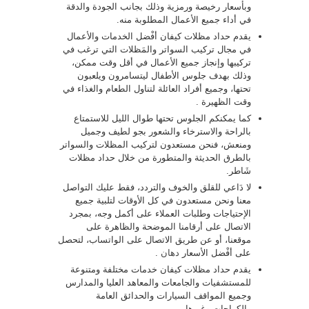
وبأسعار رخيصة ورمزية وذلك بجانب الجودة والدقة
في أداء جميع الأعمال المطلوبة منه.
يقدم حداد مظلات كيفان أفْضل الخدمات والأعمال
في مجال تركيب السواتر والمَظلات التي ترغب في
تركيبها وإنجاز جميع الأعمال في أقل وقت ممكن،
وذلك بهدف جلوس الأطفال ليتسامرون ويلعبون
تحتها، وجميع أفراد العائلة لتناول الطعام والغذاء في
وقت الظهيرة .
كما يمكنكم الجلوس تحتها طوال الليل للاستمتاع
بالراحة والاسترخاء والشعور بجو لطيف وجميل
ومنعش، فنحن مستعدون لتركيب المظلات والسواتر
بالطرق الحديثة والمتطورة من خلال حداد مظلات
شَاطر.
لا دَاعي للقلق والخوف والتردد، فقط عليك التواصل
معنا ونحن مستعدون في كل الأوقات لتلبية جميع
الإحتياجات وطلبات العملاء على أكمل وجه، بمجرد
الاتصال على أرقامنا الموضحة والظاهرة على
موقعنا، أو عن طريق الاتصال على الواتساب، لتحصل
على أفْضل الأسعار
دهان
.
يقدم حداد مظلات كيفان خدمات مختلفة ومتنوعة
للمستشفيات والجامعات والمعاهد العليا والمدارس
وجميع المواقف السيارات والحدائق العامة
والكراجات وغيرها