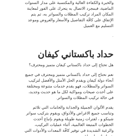
والخبرة والكفاءة العالية والمكتسبة على مدار السنوات
الماضية، فبمجرد الاتصال به يتحرك على الفور لمعاينة
المكان المراد تركيب المظلات والسواتر به، ثم يتم
الإتفاق على كافّة التفاصيل والأسعار والعروض وموعد
التسليم مع العميل
.
حداد باكستاني كيفان
هل تحتاج إلى حداد باكستاني كيفان متميز ومحترف؟
نعم نحتاج إلى حداد باكستاني متميز ومحترف في جميع
أنحاء دولة كيفان ويقدم الحل الأمثل والأفضل لتركيب
السواتر والمظلات، فهو يقدم خدمات متنوعة ومختلفة
على أحدث صيحات ومواكبة لكل ما هو حديث وجديد،
في حالة تركيب المظلات والسواتر.
يقدم الألوان الجميلة والجذابة والخامات التي تلائم
وتناسب جميع الاغراض والأذواق، ويقوم بتركيب سواتر
شينكو و ، لفترات زمنية طويلة ويقوم بإتباع أحدث
الخطوات المتبعة العالمية، أثناء عمليات التركيب،
والرغبة الشديدة في توفير كافّة المعدات والأدوات التي