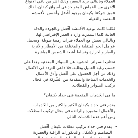
العملاء وبالتالي يزيد السعر، وذلك أكثر من باقي الأنواع
الأخرى من القماش المتواجد في أسواق كيفان، لذلك
تتميز شركتنا بكيفان بوجود أفْضل وأحسن الأقمشة
المعتمة والثقيلة.
فكلما كانت نوعية الأقمشة أفْضل وبالجودة والدقة
العالية كلما استمرت وازداد العمر الإفتراضي لها،
وبالتالي تعيش مع العملاء فترات زمنية طويلة، وتتحمل
عوامل الجو المتقلبة والمختلفة من الأمطار والأتربة
والغبار والحرارة وتسلط أشعة الشمس المباشرة.
تختلف السواتر الخشبية عن السواتر المعدنية وهذا على
حسب رغبة العميل وطلبه، فلا داعي للتردد في الاتّصال
وذلك من أجل الحصول على أفْضل وأدق الأعمال
والخدمات المتاحة والمقدمة من الشّركة في مَجال
تركيب السواتر والمَظلات.
ما هي الخَدمات المقدمة فني حداد بكيفان؟
يقدم فني حداد بكيفان الكثير والكثير من الخَدمات
والأعمال المتميزة والرائدة في مَجال تركيب المظلات
ومن أهم هذه الخَدمات التالي:
يقدم فني حداد تركيب مظلات بكيفان أفْضل
التصاميم والأشكال والديكورات الراقية والعصرية