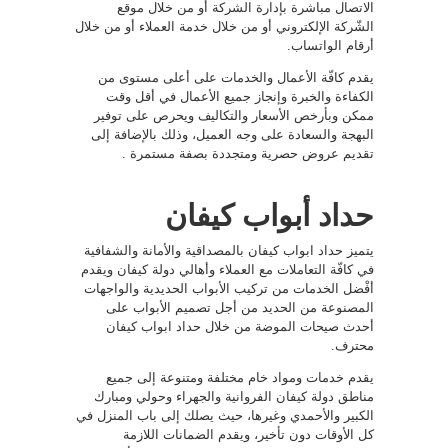
الاتصال مباشرة بإدارة الشركة أو من خلال موقع
الشّركة الإلكتروني أو من خلال خدمة العملاء أو من خلال
أرقام الواتساب.
يقدم كافّة الأعمال والخدمات على أعلى مستوى من
الكفاءة والخبرة وإنجاز جميع الأعمال في أقل وقت
ممكن وبأرخص الأسعار والتكاليف ويحرص على توفير
البهجة والسعادة على وجه العميل، وذلك بالإضافة إلى
تقديم عروض حصرية ومتجددة بصفة مستمرة .
حداد أبواب كيفان
يتميز حداد ابواب كيفان بالمصداقية والأمانة والشفافية
في كافّة التعاملات مع العملاء وأهالي دولة كيفان ويقدم
أفْضل الخدمات من تركيب الأبواب الحديدية والواجهات
المصنوعة من الحديد من أجل تصميم الأبواب على
أحدث صيحات الموضة من خلال حداد ابواب كيفان
محترف.
يقدم خدمات ومواد خام مختلفة ومتنوعة إلى جميع
مناطق دولة كيفان الفروانية والجهراء وحولي ومبارك
الكبير والأحمدي وغيرها، حيث يصلك إلى باب المنزل في
كل الأوقات دون تأخير، ويقدم الضمانات اللازمة