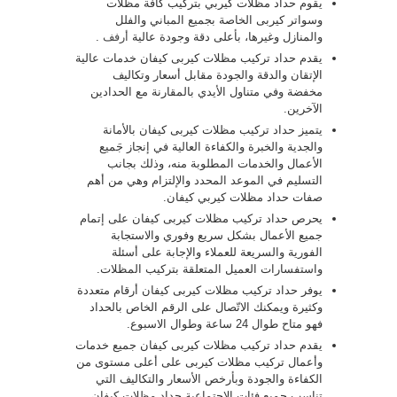
يقوم حداد مظلات كيربي بتركيب كافّة مظلات
وسواتر كيربى الخاصة بجميع المباني والفلل
والمنازل وغيرها، بأعلى دقة وجودة عالية
أرفف
.
يقدم حداد تركيب مظلات كيربى كيفان خدمات عالية
الإتقان والدقة والجودة مقابل أسعار وتكاليف
مخفضة وفي متناول الأيدي بالمقارنة مع الحدادين
الآخرين.
يتميز حداد تركيب مظلات كيربى كيفان بالأمانة
والجدية والخبرة والكفاءة العالية في إنجاز جَميع
الأعمال والخدمات المطلوبة منه، وذلك بجانب
التسليم في الموعد المحدد والإلتزام وهي من أهم
صفات حداد مظلات كيربي كيفان.
يحرص حداد تركيب مظلات كيربى كيفان على إتمام
جميع الأعمال بشكل سريع وفوري والاستجابة
الفورية والسريعة للعملاء والإجابة على أسئلة
واستفسارات العميل المتعلقة بتركيب المظلات.
يوفر حداد تركيب مظلات كيربى كيفان أرقام متعددة
وكثيرة ويمكنك الاتّصال على الرقم الخاص بالحداد
فهو متاح طوال 24 ساعة وطوال الاسبوع.
يقدم حداد تركيب مظلات كيربى كيفان جميع خدمات
وأعمال تركيب مظلات كيربى على أعلى مستوى من
الكفاءة والجودة وبأرخص الأسعار والتكاليف التي
تناسب جميع فئات الاجتماعية حداد مظلات كيفان .