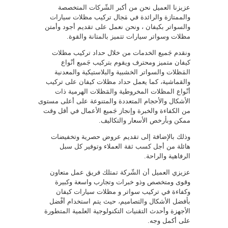
عزيزنا العميل نحن من أكبر الشّركات المتخصصة
والممتازة والرائدة في مَجال تركيب مظلات سيارات
والسواتر بكيفان ، ونحن نعمل على تقديم أجود وأمتن
مظلات وسواتر سيارات تتميز بالمتانة والقوة.
ونقدم جَميع الخدمات من خلال حداد تركيب مظلات
كيفان متميز ومحترف ويقوم بتركيب جَميع أنْواع
المَظلات والسواتر الخشبية والبلاستيكية والمعدنية
والقماشية، كما يعمل حداد مظلات كيفان على تركيب
أنْواع المظلات المخروطية والمَظلات الهرمية ذات
الأشكال والأحجام المتعددة والمتنوعة على أعلى مستوى
من الكفاءة والخبرة وإنجاز جَميع الأعمال في أقل وقت
ممكن وبأرخص الأسعار والتكاليف.
وذلك بالإضافة إلى تقديم عروض حصرية وتخفيضات
هائلة من أجل كسب ثقة العملاء وتوفير كل سبل
الرفاهية والراحة.
عزيزي العميل أن الشّركة تمتلك فريق عمل متعاون
وقوى ومتخصص وذو خبرات وتجارب واسعة وكبيرة
وكفاءة في تركيب سواتر و مظلات سيارات كيفان
بأفضل الأشكال والتصاميم، حيث يتم استخدام أفْضل
الأجهزة وأحدث التقنيات التكنولوجية العلمية المتطورة
على أكمل وجه.