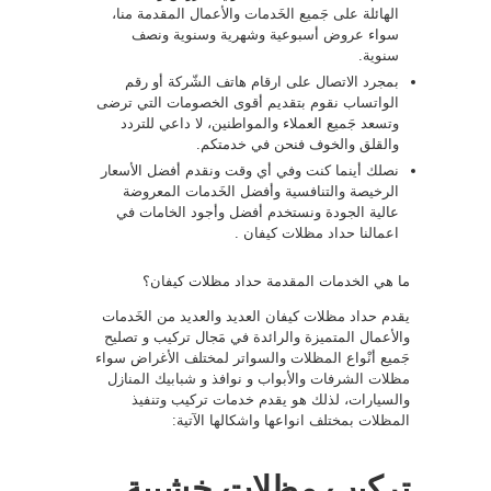
الهائلة على جَميع الخَدمات والأعمال المقدمة منا،
سواء عروض أسبوعية وشهرية وسنوية ونصف
سنوية.
بمجرد الاتصال على ارقام هاتف الشّركة أو رقم
الواتساب نقوم بتقديم أقوى الخصومات التي ترضى
وتسعد جَميع العملاء والمواطنين، لا داعي للتردد
والقلق والخوف فنحن في خدمتكم.
نصلك أينما كنت وفي أي وقت ونقدم أفضل الأسعار
الرخيصة والتنافسية وأفضل الخَدمات المعروضة
عالية الجودة ونستخدم أفضل وأجود الخامات في
اعمالنا حداد مظلات كيفان .
ما هي الخدمات المقدمة حداد مظلات كيفان؟
يقدم حداد مظلات كيفان العديد والعديد من الخَدمات
والأعمال المتميزة والرائدة في مَجال تركيب و تصليح
جَميع أنْواع المظلات والسواتر لمختلف الأغراض سواء
مظلات الشرفات والأبواب و نوافذ و شبابيك المنازل
والسيارات، لذلك هو يقدم خدمات تركيب وتنفيذ
المظلات بمختلف انواعها واشكالها الآتية:
تركيب مظلات خشبية