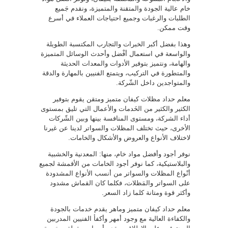
خام عالية الجودة والمتقنة والمتميزة، ونقدم جَميع
الطلبات والرغبات وجميع احتياجات العملاء في أسرع
وقت ممكن.
وهذا بفضل أكبر الخبرات والتجارب المكتسبة الطويلة
والواسعة في استعمال أفْضل وأحدث الوسائل المتميزة
والهامة، ونتميز بتوفير الأدوات والمعدات الحديثة
والمتطورة في التركيب، ويتمتع الفنيين بالمهارة والدقة
والمتواجدين داخل الشّركة.
معلم حداد مظلات كيفان متميز ومتقن يقوم بتوفير
الكثير والكثير من الخَدمات والأعمال التي تليق بمستوى
أداء الشركة، ومستوى المنافسة بينها وبين الشّركات
الأخرى، حيث تختلف المظلات والسواتر لدينا عن غيرنا
لاختلاف الأنواع والعروض والأشكال والخامات.
نوفر أجود وأفضل مواد خام، منها: المعدنية والخشبية
والبلاستيكية، كما نوفر أجود الخامات من الأقمشة لجميع
أنْواع المظلات والسواتر من أنسب الأنواع المشدودة
على السواتر والمَظلات، فكلما كان القماش مشدود
وأكثر قوة ومتانة كلما زاد السعر.
معلم حداد كيفان متميز وماهر يقدم خدمات بالجودة
والكفاءة العالية مع وجود أمهر وأكفأ الفنيين المدربين