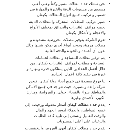
نحن نمتلك حداد مظلات متميز وكفأ وعلى أعلى
مستوى من مستويات الدقة والخبرة والمهارة في
تصميم و تركيب جَميع انواع المظلات بكيفان.
نتميز بتركيب المظلات المتحركة والمَظلات الثابتة
لجميع مواقف السّيارات والحدائق بمختلف الأنواع
والأحجام والأشكال بكيفان.
تقوم الشّركة بتوفير مظلات مخروطية مشدودة و
مظلات هرمية، وتوجد أنواع أخرى يمكن تثبيتها وذلك
بدون أي أعمدة وبالجودة والدقة العالية.
يتم توفير مظلات للمساجد و مظلات لحمامات
السباحة و مظلات لمواقف السّيارات بكيفان، من
خلال أفضل الحدادين الذين يمتلكون قدرة ومهارة و
خبرة في تنفيذ كافة اعمال الحداده.
لنا فروع متعددة في جَميع أنحاء دولة كيفان، فنحن
شركة رائدة ومتميزة، حيث نتواجد في جَميع الأماكن
والمناطق سواء بالفيحاء، حولي، والفروانية، ومبارك
الكبير، الأحمدي وغيرها.
يقدم
حداد مظلات كيفان
أسعار معقولة ورخيصة إلى
جَميع المواطنين والعملاء لتوفير الجهد والمال
والوقت للعميل ونسعى إلى تلبية كافة الطلبات
والرغبات على أعلى المستويات.
يقدم حداد مظلات كيفان أقوي العروض والتخفيضات