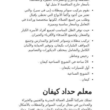
بأسعار خارج المنافسة لا مثيل لها.
نقوم بتركيب سواتر ومظلات (بى فى سى)، والتي
تعتبر من أجود وأكفأ الأنواع التي تحظى بإقبال
وطلب من جَميع العملاء، لكونها متخصصة ورائدة في
التعامل وبأسعار مناسبة ومميزة.
حيث توفر الظل المناسب لجميع أفراد الأسرة الكبار
والصغار، ولجميع الأصدقاء والأقرباء والجيران.
تركيب مظلات وسواتر الحدائق والمدارس وجميع
المواقف السّيارات بكيفان، وتوفير الحماية والأمان
الكامل والشامل بمختلف الديكورات والتصاميم.
رخيص وشاطر.
24 ساعة في الشويخ الصناعية كيفان .
أول للسيارات بكيفان .
الشويخ الصناعية
كيفان .
معلم حداد كيفان
تمتلك شركتنا أفْضل العمالة المدربة والفنيين والخبراء
والحدادين في مَجال تركيب السواتر والمَظلات بالأشكال
والأحجام المتنوعة والمختلفة بكيفان، ونوفر افضل مواد