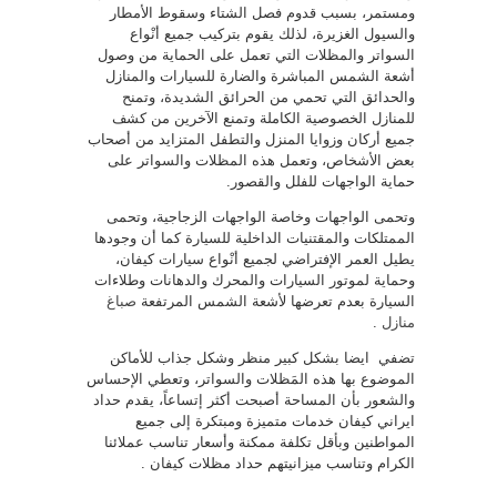
ومستمر، بسبب قدوم فصل الشتاء وسقوط الأمطار
والسيول الغزيرة، لذلك يقوم بتركيب جميع أنْواع
السواتر والمظلات التي تعمل على الحماية من وصول
أشعة الشمس المباشرة والضارة للسيارات والمنازل
والحدائق التي تحمي من الحرائق الشديدة، وتمنح
للمنازل الخصوصية الكاملة وتمنع الآخرين من كشف
جميع أركان وزوايا المنزل والتطفل المتزايد من أصحاب
بعض الأشخاص، وتعمل هذه المظلات والسواتر على
حماية الواجهات للفلل والقصور.
وتحمى الواجهات وخاصة الواجهات الزجاجية، وتحمى
الممتلكات والمقتنيات الداخلية للسيارة كما أن وجودها
يطيل العمر الإفتراضي لجميع أنْواع سيارات كيفان،
وحماية لموتور السيارات والمحرك والدهانات وطلاءات
السيارة بعدم تعرضها لأشعة الشمس المرتفعة
صباغ
منازل
.
تضفي ايضا بشكل كبير منظر وشكل جذاب للأماكن
الموضوع بها هذه المَظلات والسواتر، وتعطي الإحساس
والشعور بأن المساحة أصبحت أكثر إتساعاً، يقدم حداد
ايراني كيفان خدمات متميزة ومبتكرة إلى جميع
المواطنين وبأقل تكلفة ممكنة وأسعار تناسب عملائنا
الكرام وتناسب ميزانيتهم حداد مظلات كيفان .