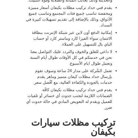
والحديثة وذلك بجانب المتانة والصلابة وقوة التثبيت.
يقدم فني حداد تركيب مظلات بكيفان أسعار مميزة
ومخفضة تناسب جَميع فئات المجتمع وتناسب جَميع
الأذواق، وذلك بالإضافة إلى تقديم تسهيلات كبيرة في
السداد.
إمكانية الدفع أون لاين عبر شبكة الإنترنت ببطاقة
الائتمان سواء الفيزا كارد وماستر كارد أو حساب
الباي بال للتسهيل على العملاء.
لا داعي للقلق والخوف والتردد عليك التواصل معنا
نحن في خدمتكم في كل الأوقات طوال أيام السنة
ونعمل طوال ايام الأسبوع.
تعمل الشّركة على مدار 24 ساعة وسوف تقوم
بإرسال حداد مظلات كيفان متميز وماهر يقدم
خدمات بالجودة والكفاءة العالية، مع أفْضل سعر.
يقدم فني حداد تركيب مظلات بكيفان كافّة
الضمانات اللازمة لتجنب حدوث أي خسائر أو تلفيات
للعميل ويقدم له التعويض المادي في حالة حدوث أي
ضرر.
تركيب مظلات سيارات
بكيفان