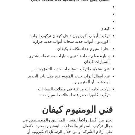
كيفان
تركيب أبواب أكورديون
داخل كيفان تركيب
ابواب
اكورديون
أبواب حديد سحابة أبواب حديد جرارة
نجار
المنيوم حدادمتكاملة بكيفان.
سيارة معلم حداد
نشتري سيارات
مستعمله
نشتري
السيارات
كيفان
فني ستلايت
لتركيب ستاندات حديد للتلفزيونات .
فتح اقفال
أبواب حديد المنيوم
فتح قفل
باب الحديد
أو خشب أو ألمنيويوم .
تركيب كاميرات مراقبة
في مظلات السيارات
تركيب
كاميرات مراقبة
لمظلات السيارات .
فني الومنيوم كيفان
يعتبر من أفْضل وأكفأ الفنيين المدربين والمتخصصين في
مجال تركيب السواتر والمَظلات الومنيوم بمجرد الاتّصال
على أرقام الشّركة أو من خلال الرسائل الإلكترونية أو