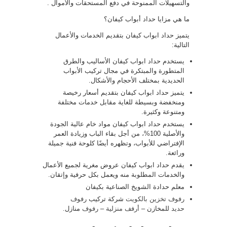
والتسهيلات الممنوحة في دفع المستحقات والأموال .
ما هي مزايا حداد أبواب كيفان؟
يتميز حداد ابواب كيفان بتقديم الخدمات والأعمال
التالية:
يستخدم حداد ابواب كيفان الأساليب والطرق
المتطورة والمبتكرة في مجال تركيب الأبواب
الحديدية بمختلف الأحجام والأشكال.
يتميز حداد ابواب كيفان بتقديم أسعار رخيصة
ومنخفضة وبسيطة للغاية مقابل خدمات مختلفة
ومتنوعة وكثيرة.
يستخدم حداد ابواب كيفان مواد خام عالية الجودة
والأصلية 100%، من أجل بقاء الباب وزيادة العمر
الإفتراضي للأبواب، وتظهره أيضًا كلوحة فنية جميلة
ورائعة.
يقدم حداد ابواب كيفان عروض مغرية لجميع الأعمال
والخدمات المطلوبة منه ويعمل بكل حرفية وإتقان.
معلم حدادة الشويخ الصناعية بكيفان
رفوف تخزين بالكويت
شركة تركيب
رفوف
حديد
للمخازن –
أرفف منزلية
–
رفوف
منازل.