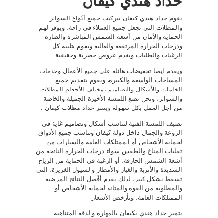
حداد هندي كيفان
يقوم حداد هندي كيفان بتركيب جميع أنْواع السواتر
والمظلات التي تجعل جميع العملاء في راحة، ويوفر لهم
الحماية والأمان من أشعة الشمس المباشرة والضارة
ودرجات الحرارة المرتفعة والعالية ويقوم بتلبية كل
الرغبات والطلبات ويقدم عروض حصرية وحقيقية.
ويقدم ايضا تخفيضات هائلة على جميع الأعمال وخدمات
المساحات الواسعة والكبيرة، ويقوم بتقديم جميع
الخامات والأشكال والتصاميم بمختلف الأحجام المظلات
والسواتر، ونحن نضع اللمسة الأخيرة الجميلة والخاصة
من أجل العمل بكل سهولة ويسر حداد مظلات كيفان .
نضيف اللمسة الفنية لتناسب أشكال وتصاميم غاية في
الروعة والجمال داخل دولة كيفان وتناسب جميع الأذواق
لحماية الأشخاص أو الممتلكات العامة والسيارات من
تقلبات المناخ والطقس سواء درجات الحرارة الناتجة من
أشعة الشمس الحارقة، أو الرغبة في الحماية من الرياح
الشديدة والأتربة والغبار والأمطار والسيول الغزيرة، التي
تسقط بشكل كبير، لذلك يقدم أفْضل النتائج المرضية
والمطلوبة من القوة والمتانة لحماية الأشخاص أو
الممتلكات العامة، وبأرخص الأسعار.
يتميز حداد هندي بكيفان بالمهارة والدقة المتناهية