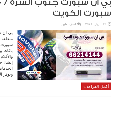
سبورت الكويت
12 أبريل، 2021
اضف تعليق
بي ان س
منطقة ج
سبورت ت
باقات ب
والأفلام
إنشاء ح
الخدمات 
ونوفر ال
أكمل القراءة »