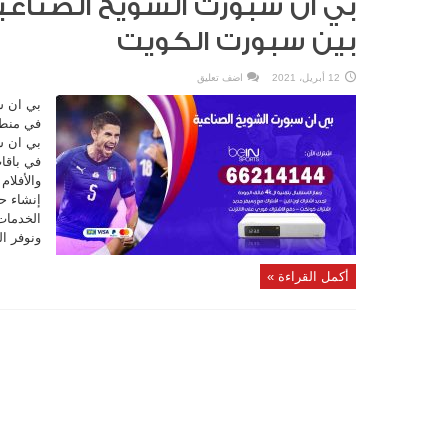
بين سبورت الكويت
12 أبريل، 2021
اضف تعليق
بي ان س
في منطق
بي ان س
في باقا
والأفلام
إنشاء ح
الخدمات 
ونوفر ال
أكمل القراءة »