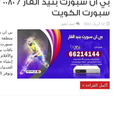
سبورت الكويت
12 أبريل، 2021
اضف تعليق
بي ان س
منطقة ب
سبورت ت
باقات ب
والأفلام
إنشاء ح
الخدمات 
ونوفر ال
أكمل القراءة »