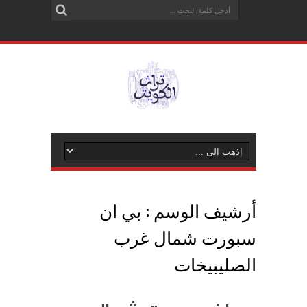
أرشيف الوسم :
بي ان
سبورت شمال غرب
الصليبيخات