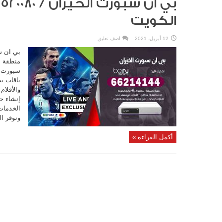
الكويت
12 أبريل، 2021
اضف تعليق
بي ان س
منطقة ا
سبورت ت
باقات ب
والأفلام
إنشاء ح
الخدمات 
ونوفر الباق
أكمل القراءة »