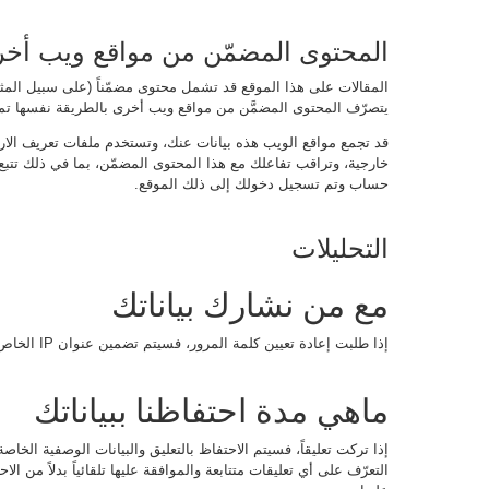
المحتوى المضمّن من مواقع ويب أخ
المقالات على هذا الموقع قد تشمل محتوى مضمّناً (على سبيل المثال:
يتصرّف المحتوى المضمَّن من مواقع ويب أخرى بالطريقة نفسها تماماً
قد تجمع مواقع الويب هذه بيانات عنك، وتستخدم ملفات تعريف الارتباط،
خارجية، وتراقب تفاعلك مع هذا المحتوى المضمّن، بما في ذلك تتب
حساب وتم تسجيل دخولك إلى ذلك الموقع.
التحليلات
مع من نشارك بياناتك
إذا طلبت إعادة تعيين كلمة المرور، فسيتم تضمين عنوان IP الخاص بك في رسالة البريد الإلكتروني لإعادة التعيين.
ماهي مدة احتفاظنا ببياناتك
إذا تركت تعليقاً، فسيتم الاحتفاظ بالتعليق والبيانات الوصفية الخا
التعرّف على أي تعليقات متتابعة والموافقة عليها تلقائياً بدلاً من ال