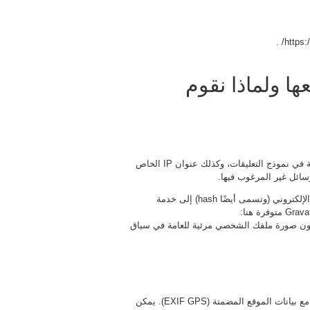
ها ولماذا نقوم
عندما يترك الزائرون تعليقاتهم على الموقع، نجمع البيانات الموضحة في نموذج التعليقات، وكذلك عنوان IP الخاص
ائل غير المرغوب فيها.
قد يتم توفير سلسلة مجهولة المصدر تم إنشاؤها من عنوان بريدك الإلكتروني (وتسمى أيضًا hash) إلى خدمة
Gravatar لمعرفة ما إذا كنت تستخدمها. سياسة خصوصية خدمة Gravatar متوفرة هنا:
فقة على تعليقك، ستكون صورة ملفك الشخصي مرئية للعامة في سياق
إذا قمت بتحميل الصور إلى موقع الويب، يجب تجنب تحميل الصور مع بيانات الموقع المضمنة (EXIF GPS). يمكن