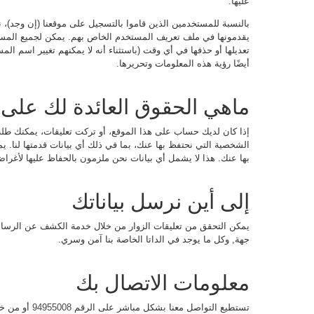
عليها.
بالنسبة للمستخدمين الذين قاموا بالتسجيل على موقعنا (إن وجد)، ن
يقدمونها في ملف تعريف المستخدم الخاص بهم. يمكن لجميع المست
تعديلها أو حذفها في أي وقت (باستثناء أنه لا يمكنهم تغيير اسم 
أيضًا رؤية هذه المعلومات وتحريرها.
ماهي الحقوق العائدة لك على ب
إذا كان لديك حساب على هذا الموقع، أو تركت تعليقات، يمكنك طل
الشخصية التي نحتفظ بها عنك، بما في ذلك أي بيانات قدمتها لنا.
بها عنك. هذا لا يشمل أي بيانات نحن ملزمون بالحفاظ عليها لأغراض إ
إلى أين نرسل بياناتك
يمكن التحقق من تعليقات الزوار من خلال خدمة الكشف عن الرسائل غي
جهة, وكل ما يوجد في الداتا الخاصة بنا آمن وسري.
معلومات الاتصال بك
تستطيع التواصل معنا بشكل مباشر على الرقم
94955008
أو من خل