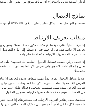
لزوّار الموقع تنزيل واستخراج أي بيانات موقع من الصور على موقع 
نماذج الاتصال
تستطيع التواصل معنا بشكل مباشر على الرقم
94955008
أو من خل
ملفات تعريف الارتباط
إذا تركت تعليقًا على موقعنا، فيمكنك تمكين حفظ اسمك وعنوان بر
تعريف الارتباط. هذه هي لراحتك حتى لا تضطر إلى ملء التفاصيل ا
ستستمر ملفات تعريف الارتباط هذه لمدة عام واحد.
إذا قمت بزيارة صفحة تسجيل الدخول الخاصة بنا، فسنهيئ ملف تع
يقبل هذه الملفات. لايحوي ملف تعريف الارتباط هذا أي بيانات شخصي
متصفحك.
عندما تسجّل الدخول نقوم أيضاً بتهيئة ملفات عديدة لتعريف الا
العرض الخاصة بك. ملفات تعريف الارتباط لمعلومات الدخول تبقى لي
شاشة العرض لمدة سنة. سيستمر تسجيل دخولك طيلة أسبوعين عند
من الحساب، سيتم حذف ملفات تعريف ارتباط تسجيل الدخول.
سيُحفظ ملف إضافي لتعريف الارتباط في مستعرضك إذا قمت بتحرير 
شخصية فكل ما في الأمر أنه يشير إلى معرّف المقالة التي حررتها. 