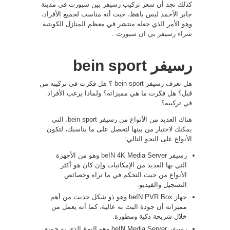
كذلك نجد أن سعر تركيب رسيفر بين سبورت في مدينة
جابر الأحمد ليس باهظ، حيث أنه مناسب لجميع الأفراد،
وهو الأمر الذي جعله منتشر في معظم المنازل الكويتية
شراء رسيفر بي ان سبورت
.
رسيفر bein sport
هل تعرف رسيفر
bein sport
؟ هل فكرت في تركيبه من
قبل؟ هل فكرت ما هي مميزاته؟ ولماذا يرغب الأفراد
في تركيبه؟
هناك العديد من الأنواع من رسيفر
bein
sport، التي
يمكنك لاختيار من بينها لتحصل على ما يناسبك، لتكون
الأنواع على النحو التالي:
رسيفر
beIN
4K Media Server وهو من الأجهزة
التي بها العديد من الإمكانيات وإن كان هو أكثر
الأنواع من حيث التحكم في ما تراه وخصائص
التسجيل والفيديو.
جهاز beIN PVR Box وهو ذو شكل حديث من أهم
مميزاته أن جودة البث به عالية، كما أنه يعمل من
خلال شريحة ذكية ومطورة.
رسيفر beIN Media Server وهو النوع الذي به جميع