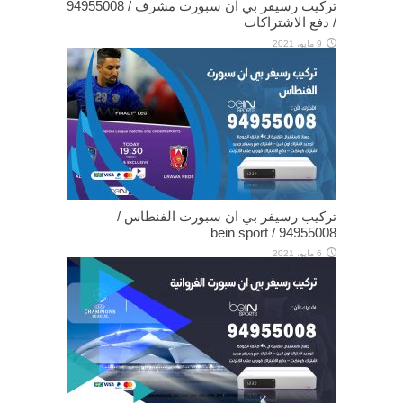
تركيب رسيفر بي ان سبورت مشرف / 94955008
/ دفع الاشتراكات
9 مايو، 2021
تركيب رسيفر بي ان سبورت الفنطاس /
94955008 / bein sport
6 مايو، 2021